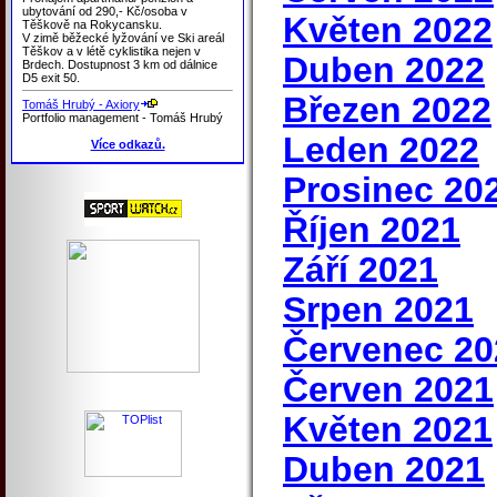
ubytování od 290,- Kč/osoba v
Květen 2022
Těškově na Rokycansku.
V zimě běžecké lyžování ve Ski areál
Těškov a v létě cyklistika nejen v
Duben 2022
Brdech. Dostupnost 3 km od dálnice
D5 exit 50.
Březen 2022
Tomáš Hrubý - Axiory
Portfolio management - Tomáš Hrubý
Leden 2022
Více odkazů.
Prosinec 20
Říjen 2021
Září 2021
Srpen 2021
Červenec 20
Červen 2021
Květen 2021
Duben 2021