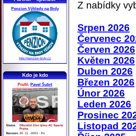
Z nabídky vy
Penzion Výhledy na Brdy
Srpen 2026
Červenec 20
Červen 2026
Květen 2026
http://penzion-brdy.cz
Duben 2026
Kdo je kdo
Březen 2026
Profil:
Pavel Šubrt
Únor 2026
Leden 2026
Prosinec 20
Listopad 20
Status
Oficiální člen týmu AC Sparta
Praha
Narozen
30. 11. -0001 - Po