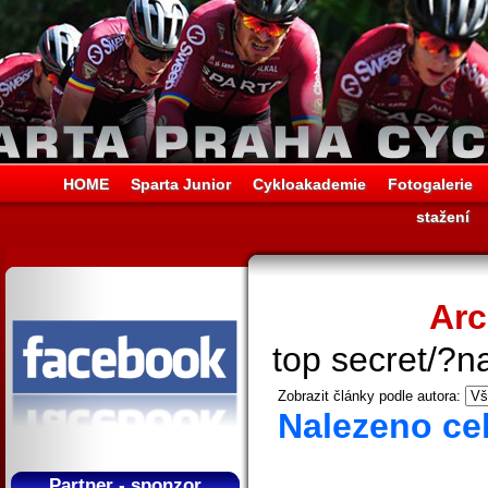
HOME
Sparta Junior
Cykloakademie
Fotogalerie
stažení
Arc
top secret/?n
Zobrazit články podle autora:
Nalezeno ce
Partner - sponzor