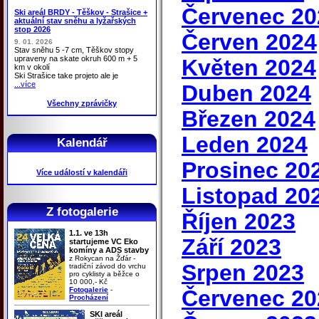
Červenec 20
Ski areál BRDY - Těškov - Strašice +
aktuální stav sněhu a lyžařských
stop 2026
Červen 2024
9. 01. 2026
Stav sněhu 5 -7 cm, Těškov stopy
upraveny na skate okruh 600 m + 5
Květen 2024
km v okolí
Ski Strašice take projeto ale je
...více
Duben 2024
Všechny zprávičky
Březen 2024
Leden 2024
Kalendář
Prosinec 20
Více událostí v kalendáři
Listopad 20
Z fotogalerie
Říjen 2023
1.1. ve 13h
Září 2023
startujeme VC Eko
komíny a ADS stavby
z Rokycan na Žďár -
Srpen 2023
tradiční závod do vrchu
pro cyklisty a běžce o
10 000,- Kč
Fotogalerie
-
Červenec 20
Procházení
SKI areál