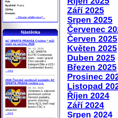
Říjen 2025
Kde
Bydliště
Praha
Září 2025
Záliby
Kontakt
Srpen 2025
.: Chcete vědět více? :.
Červenec 20
Nástěnka
Červen 2025
AC SPARTA PRAHSA Cycling ‘‘ můj
team na sezónu 2026
Květen 2025
30. 03. 2026
1. AC SPARTA
Duben 2025
ELITE/ Continental
team - road / gravel
Chci závodit v
Březen 2025
kategorii Elite a U23 /
Continentání licencí.
...více
Prosinec 20
2026 Členské spolkové poplatky AC
Listopad 20
SPARTA PRAHA cycling z.s.
30. 03. 2026
Vzhledem k zákonné
Říjen 2024
povinnosti vybírat
členské poplatky,
prosím všechny
Září 2024
členy ACS, kteří mají
licenci ČSC o
uhrazení
Srpen 2024
...více