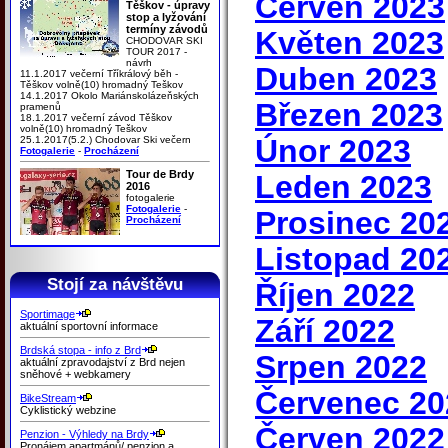
Červen 2023
Těškov - úpravy
stop a lyžování
termíny závodů
Květen 2023
CHODOVAR SKI
TOUR 2017 -
návrh
Duben 2023
11.1.2017 večerní Tříkrálový běh -
Těškov volně(10) hromadný Teškov
14.1.2017 Okolo Mariánskolázeňských
Březen 2023
pramenů
18.1.2017 večerní závod Těškov
volně(10) hromadný Teškov
Únor 2023
25.1.2017(5.2.) Chodovar Ski večern
Fotogalerie
-
Procházení
Tour de Brdy
Leden 2023
2016
fotogalerie
Fotogalerie
-
Prosinec 20
Procházení
Listopad 20
Stojí za návštěvu
Říjen 2022
Sportimage
Září 2022
aktuální sportovní informace
Brdská stopa - info z Brd
Srpen 2022
aktuální zpravodajství z Brd nejen
sněhové + webkamery
Červenec 20
BikeStream
Cyklistický webzine
Červen 2022
Penzion - Výhledy na Brdy
Pronájem apartmánů/ penzion a