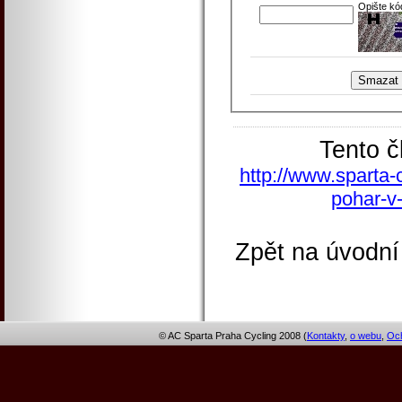
Opište kó
Tento č
http://www.sparta-
pohar-v
Zpět na úvodní
© AC Sparta Praha Cycling 2008 (
Kontakty
,
o webu
,
Och