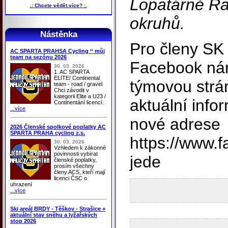
Lopatárně Ra
.: Chcete vědět více? :.
okruhů.
Nástěnka
Pro členy SK
AC SPARTA PRAHSA Cycling ‘‘ můj
team na sezónu 2026
Facebook nám 
30. 03. 2026
1. AC SPARTA
ELITE/ Continental
týmovou strá
team - road / gravel
Chci závodit v
kategorii Elite a U23 /
aktuální info
Continentání licencí.
...více
nové adrese
2026 Členské spolkové poplatky AC
SPARTA PRAHA cycling z.s.
https://www.
30. 03. 2026
Vzhledem k zákonné
povinnosti vybírat
jede
členské poplatky,
prosím všechny
členy ACS, kteří mají
licenci ČSC o
uhrazení
...více
Ski areál BRDY - Těškov - Strašice +
aktuální stav sněhu a lyžařských
stop 2026