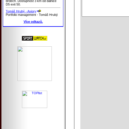
Brdech. Dostupnost 3 km od dálnice
D5 exit 50.
Tomáš Hrubý - Axiory
Portfolio management - Tomáš Hrubý
Více odkazů.