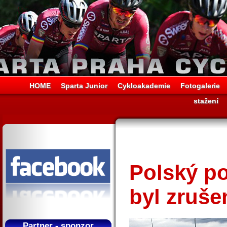
HOME
Sparta Junior
Cykloakademie
Fotogalerie
stažení
Polský p
byl zruše
Partner - sponzor