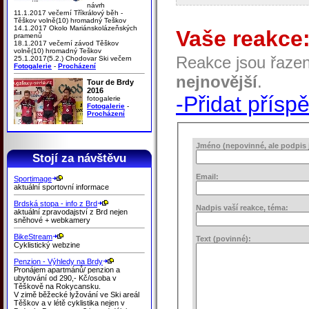
návrh
11.1.2017 večerní Tříkrálový běh -
Těškov volně(10) hromadný Teškov
14.1.2017 Okolo Mariánskolázeňských
Vaše reakce
pramenů
18.1.2017 večerní závod Těškov
volně(10) hromadný Teškov
Reakce jsou řaze
25.1.2017(5.2.) Chodovar Ski večern
Fotogalerie
-
Procházení
nejnovější
.
Tour de Brdy
2016
-Přidat přísp
fotogalerie
Fotogalerie
-
Procházení
Jméno (nepovinné, ale podpis j
Stojí za návštěvu
Email:
Sportimage
aktuální sportovní informace
Brdská stopa - info z Brd
Nadpis vaší reakce, téma:
aktuální zpravodajství z Brd nejen
sněhové + webkamery
BikeStream
Text (povinné):
Cyklistický webzine
Penzion - Výhledy na Brdy
Pronájem apartmánů/ penzion a
ubytování od 290,- Kč/osoba v
Těškově na Rokycansku.
V zimě běžecké lyžování ve Ski areál
Těškov a v létě cyklistika nejen v