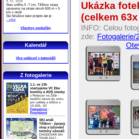
9. 01. 2026
Ukázka fotek
Stav sněhu 5 -7 cm, Těškov stopy
upraveny na skate okruh 600 m + 5
km v okolí
(celkem 63x 
Ski Strašice take projeto ale je
...více
INFO: Celou fotog
Všechny zprávičky
zde:
Fotogalerie
Otev
Kalendář
Více událostí v kalendáři
Z fotogalerie
1.1. ve 13h
startujeme VC Eko
komíny a ADS stavby
z Rokycan na Žďár -
tradiční závod do vrchu
pro cyklisty a běžce o
10 000,- Kč
Fotogalerie
-
Procházení
SKI areál
Těškov - úpravy
stop a lyžování
termíny závodů
CHODOVAR SKI
TOUR 2017 -