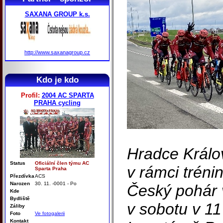
SAXANA GROUP k.s.
http://www.saxanagroup.cz
Kdo je kdo
Profil:
2004 AC SPARTA
PRAHA cycling
Hradce Králo
Status
Oficiální člen týmu AC
v rámci tréni
Sparta Praha
Přezdívka
ACS
Narozen
30. 11. -0001 - Po
Český pohár 
Kde
Bydliště
v sobotu v 11
Záliby
Foto
Ve fotogalerii
Kontakt