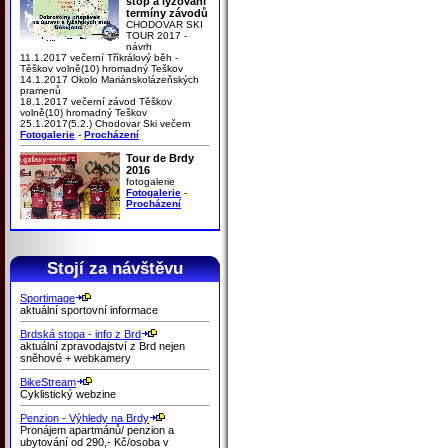
stop a lyžování
termíny závodů
CHODOVAR SKI
TOUR 2017 -
návrh
11.1.2017 večerní Tříkrálový běh -
Těškov volně(10) hromadný Teškov
14.1.2017 Okolo Mariánskolázeňských
pramenů
18.1.2017 večerní závod Těškov
volně(10) hromadný Teškov
25.1.2017(5.2.) Chodovar Ski večern
Fotogalerie
-
Procházení
Tour de Brdy
2016
fotogalerie
Fotogalerie
-
Procházení
Stojí za návštěvu
Sportimage
aktuální sportovní informace
Brdská stopa - info z Brd
aktuální zpravodajství z Brd nejen
sněhové + webkamery
BikeStream
Cyklistický webzine
Penzion - Výhledy na Brdy
Pronájem apartmánů/ penzion a
ubytování od 290,- Kč/osoba v