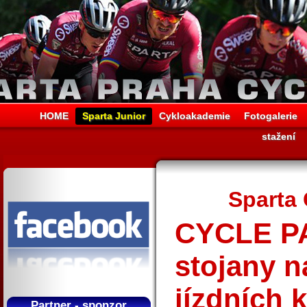
HOME
Sparta Junior
Cykloakademie
Fotogalerie
stažení
Sparta 
CYCLE P
stojany n
jízdních k
Partner - sponzor