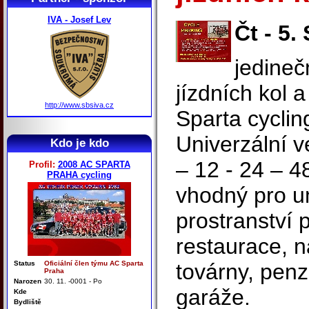
IVA - Josef Lev
Čt - 5.
jedineč
jízdních kol 
http://www.sbsiva.cz
Sparta cyclin
Univerzální v
Kdo je kdo
– 12 - 24 – 4
Profil:
2008 AC SPARTA
PRAHA cycling
vhodný pro u
prostranství 
restaurace, n
Status
Oficiální člen týmu AC Sparta
továrny, penz
Praha
Narozen
30. 11. -0001 - Po
garáže.
Kde
Bydliště