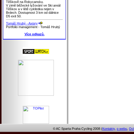
Těškově na Rokycansku.
V zimě běžecké lyžování ve Ski areál
Těškov a v létě cyklistika nejen v
Brdech. Dostupnost 3 km od dálnice
D5 exit 50.
Tomáš Hrubý - Axiory
Portfolio management - Tomáš Hrubý
Více odkazů.
© AC Sparta Praha Cycling 2008 (
Kontakty
,
o webu
,
Och