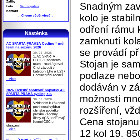
Záliby
Snadným zavě
Foto
Ve fotogalerii
Kontakt
kolo je stabi
.: Chcete vědět více? :.
odření rámu 
Nástěnka
zamknutí kol
AC SPARTA PRAHSA Cycling ‘‘ můj
team na sezónu 2026
se provádí př
30. 03. 2026
1. AC SPARTA
ELITE/ Continental
Stojan je sam
team - road / gravel
Chci závodit v
kategorii Elite a U23 /
podlaze nebo
Continentání licencí.
...více
dodáván v zá
2026 Členské spolkové poplatky AC
SPARTA PRAHA cycling z.s.
možností mn
30. 03. 2026
Vzhledem k zákonné
povinnosti vybírat
rozšíření, vžd
členské poplatky,
prosím všechny
členy ACS, kteří mají
Cena stojanu 
licenci ČSC o
uhrazení
...více
12 kol 19. 85