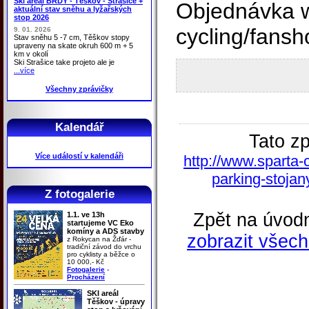
Ski areál BRDY - Těškov - Strašice +
Objednávka 
aktuální stav sněhu a lyžařských
stop 2026
cycling/fansh
9. 01. 2026
Stav sněhu 5 -7 cm, Těškov stopy
upraveny na skate okruh 600 m + 5
km v okolí
Ski Strašice take projeto ale je
...více
Všechny zprávičky
Kalendář
Tato z
Více událostí v kalendáři
http://www.sparta-
parking-stojan
Z fotogalerie
Zpět na úvodn
1.1. ve 13h
startujeme VC Eko
komíny a ADS stavby
zobrazit všech
z Rokycan na Žďár -
tradiční závod do vrchu
pro cyklisty a běžce o
10 000,- Kč
Fotogalerie
-
Procházení
SKI areál
Těškov - úpravy