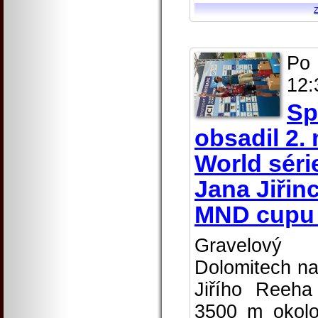
Po
12:
Sp
obsadil 2.
World séri
Jana Jiřin
MND cupu v
Gravelový
Dolomitech na
Jiřího Reeh
3500 m okolo