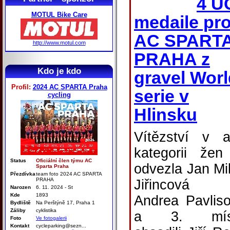
4 U
MOTUL Bike Care
medaile pr
AC SPART
http://www.motul.com
PRAHA z
Kdo je kdo
gravel Worl
Profil:
2024 AC SPARTA Praha
serie v
cycling
Hlinsku
Vítězství v 
kategorii žen
Status
Oficiální člen týmu AC
odvezla Jan Mi
Sparta Praha
Přezdívka
team foto 2024 AC SPARTA
PRAHA
Jiřincová
Narozen
6. 11. 2024 - St
Kde
1893
Andrea Pavlis
Bydliště
Na Perštýně 17, Praha 1
Záliby
cyklistika
a 3. mís
Foto
Ve fotogalerii
Kontakt
cycleparking@sezn...