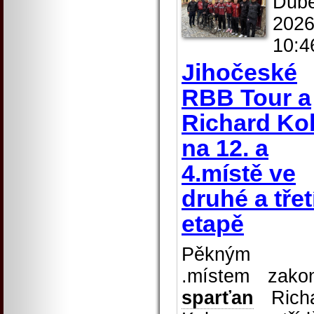
Dub
2026
10:4
Jihočeské
RBB Tour a
Richard Ko
na 12. a
4.místě ve
druhé a třet
etapě
Pěkným
.místem zakon
sparťan
Richa