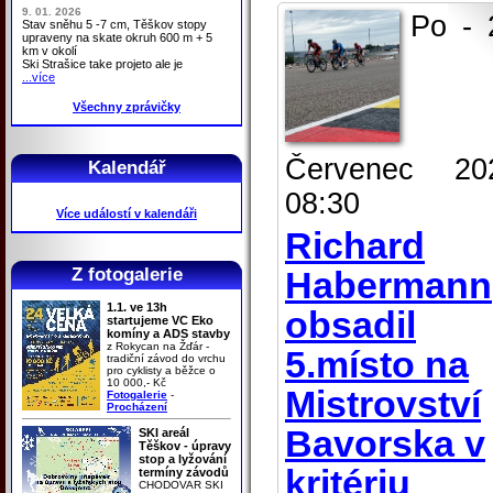
9. 01. 2026
Po - 
Stav sněhu 5 -7 cm, Těškov stopy
upraveny na skate okruh 600 m + 5
km v okolí
Ski Strašice take projeto ale je
...více
Všechny zprávičky
Červenec 20
Kalendář
08:30
Více událostí v kalendáři
Richard
Z fotogalerie
Habermann
1.1. ve 13h
obsadil
startujeme VC Eko
komíny a ADS stavby
z Rokycan na Žďár -
5.místo na
tradiční závod do vrchu
pro cyklisty a běžce o
10 000,- Kč
Mistrovství
Fotogalerie
-
Procházení
Bavorska v
SKI areál
Těškov - úpravy
stop a lyžování
kritériu
termíny závodů
CHODOVAR SKI