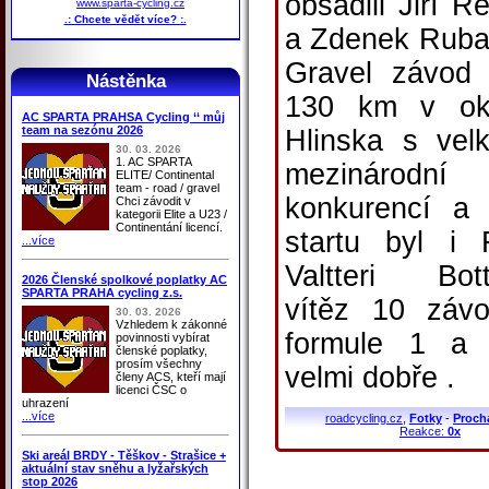
obsadili Jiří R
www.sparta-cycling.cz
.: Chcete vědět více? :.
a Zdenek Ruba
Gravel závod
Nástěnka
130 km v oko
AC SPARTA PRAHSA Cycling ‘‘ můj
team na sezónu 2026
Hlinska s vel
30. 03. 2026
1. AC SPARTA
mezinárodní
ELITE/ Continental
team - road / gravel
konkurencí a
Chci závodit v
kategorii Elite a U23 /
Continentání licencí.
startu byl i 
...více
Valtteri Bot
2026 Členské spolkové poplatky AC
SPARTA PRAHA cycling z.s.
vítěz 10 záv
30. 03. 2026
Vzhledem k zákonné
formule 1 a 
povinnosti vybírat
členské poplatky,
prosím všechny
velmi dobře .
členy ACS, kteří mají
licenci ČSC o
uhrazení
...více
roadcycling.cz
,
Fotky
-
Proch
Reakce:
0x
Ski areál BRDY - Těškov - Strašice +
aktuální stav sněhu a lyžařských
stop 2026