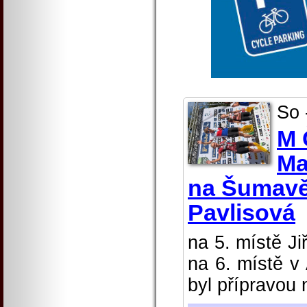
So 
M 
Ma
na Šumavě 
Pavlisová
na 5. místě J
na 6. místě v
byl přípravou