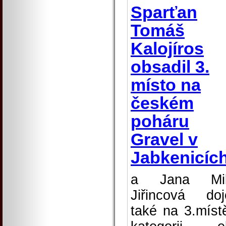
Sparťan
Tomáš
Kalojíros
obsadil 3.
místo na
českém
poháru
Gravel v
Jabkenicíc
a Jana Mil
Jiřincová doj
také na 3.míst