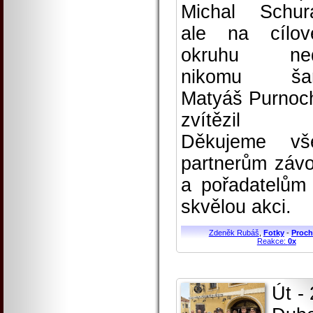
Michal Schur
ale na cílo
okruhu ned
nikomu šan
Matyáš Purnoc
zvítězil
Děkujeme vš
partnerům záv
a pořadatelům
skvělou akci.
Zdeněk Rubáš
,
Fotky
-
Proch
Reakce:
0x
Út - 