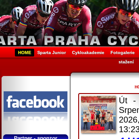
HOME
Sparta Junior
Cykloakademie
Fotogalerie
stažení
HO
Út -
Srpe
2026
13:2
Partner - sponzor