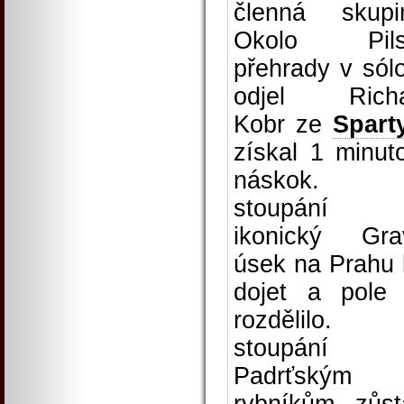
členná skupi
Okolo Pils
přehrady v sól
odjel Richa
Kobr ze
Spart
získal 1 minut
náskok. 
stoupání 
ikonický Gra
úsek na Prahu 
dojet a pole
rozdělilo. 
stoupání
Padrťským