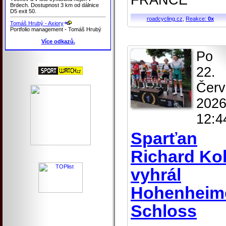
FRANCE
Brdech. Dostupnost 3 km od dálnice
D5 exit 50.
roadcycling.cz
,
Reakce:
0x
Tomáš Hrubý - Axiory
Portfolio management - Tomáš Hrubý
Více odkazů.
Po
22.
Červ
2026
12:4
Sparťan
Richard Ko
vyhrál
Hohenheim
Schloss