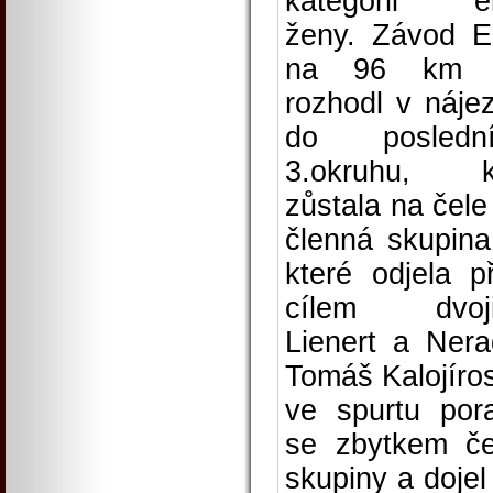
kategorii el
ženy. Závod El
na 96 km 
rozhodl v náje
do poslední
3.okruhu, k
zůstala na čele 
členná skupina
které odjela p
cílem dvoji
Lienert a Nerad
Tomáš Kalojíros
ve spurtu pora
se zbytkem če
skupiny a dojel