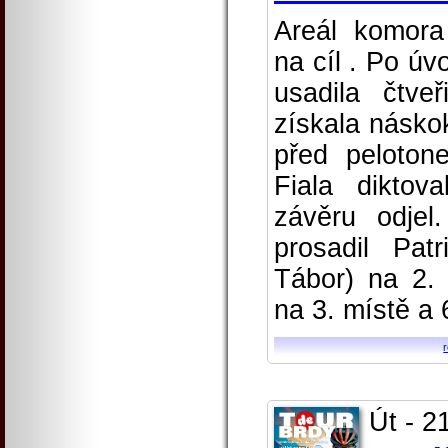
Areál komora
na cíl . Po úv
usadila čtve
získala násko
před peloto
Fiala dikto
závěru odjel
prosadil Pat
Tábor) na 2.
na 3. místě a 
Út - 2