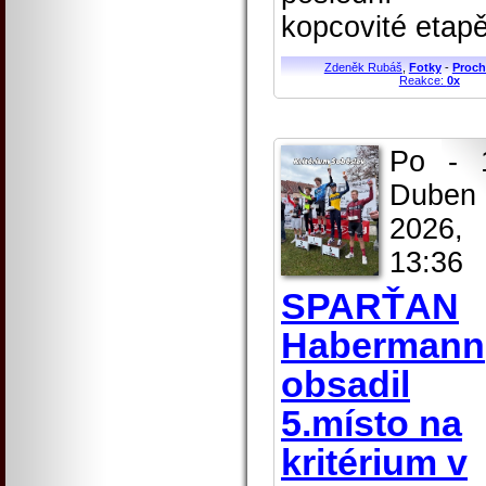
kopcovité etapě
Zdeněk Rubáš
,
Fotky
-
Proch
Reakce:
0x
Po - 
Duben
2026,
13:36
SPARŤAN
Habermann
obsadil
5.místo na
kritérium v