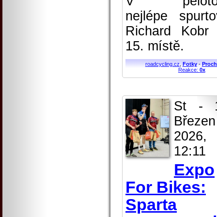
V peloto
nejlépe spurto
Richard Kobr
15. místě.
roadcycling.cz
,
Fotky
-
Proch
Reakce:
0x
St - 
Březen
2026,
12:11
Expo
For Bikes:
Sparta