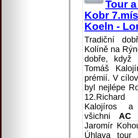
Tour a
Kobr 7.mís
Koeln - Lo
Tradiční do
Kolíně na Rýn
dobře, když 
Tomáš Kalojí
prémií. V cíl
byl nejlépe R
12.Richard
Kalojíros 
všichni
AC 
Jaromír Kohou
Úhlava tour