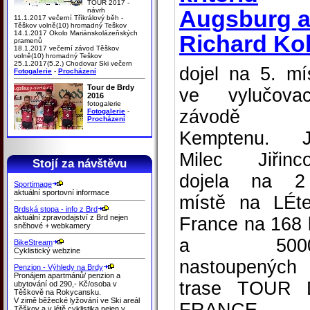
TOUR 2017 -
Augsburg 
návrh
11.1.2017 večerní Tříkrálový běh -
Těškov volně(10) hromadný Teškov
14.1.2017 Okolo Mariánskolázeňských
Richard Ko
pramenů
18.1.2017 večerní závod Těškov
volně(10) hromadný Teškov
25.1.2017(5.2.) Chodovar Ski večern
dojel na 5. mí
Fotogalerie
-
Procházení
Tour de Brdy
ve vylučova
2016
fotogalerie
závodě
Fotogalerie
-
Procházení
Kemptenu. J
Milec Jiřinc
Stojí za návštěvu
dojela na 2
Sportimage
aktuální sportovní informace
místě na LÉt
Brdská stopa - info z Brd
aktuální zpravodajství z Brd nejen
France na 168
sněhové + webkamery
a 500
BikeStream
Cyklistický webzine
nastoupených
Penzion - Výhledy na Brdy
Pronájem apartmánů/ penzion a
trase TOUR 
ubytování od 290,- Kč/osoba v
Těškově na Rokycansku.
V zimě běžecké lyžování ve Ski areál
Těškov a v létě cyklistika nejen v