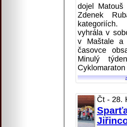
dojel Matouš
Zdenek Rub
kategoriích.
vyhrála v sob
v Maštale a
časovce obsa
Minulý týde
Cyklomaraton 
Čt - 28.
Sparťa
Jiřinc