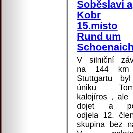
Soběslavi a
Kobr
15.místo
Rund um
Schoenaic
V silniční zá
na 144 km
Stuttgartu by
úniku Tom
kalojíros , ale 
dojet a po
odjela 12. čle
skupina bez n