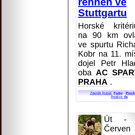
rennen ve
Stuttgartu
Horské kritér
na 90 km ovl
ve spurtu Rich
Kobr na 11. mí
dojel Petr Hla
oba
AC SPAR
PRAHA
.
Zdeněk Rubáš
,
Fotky
-
Proch
Reakce:
0x
Út - 
Červen