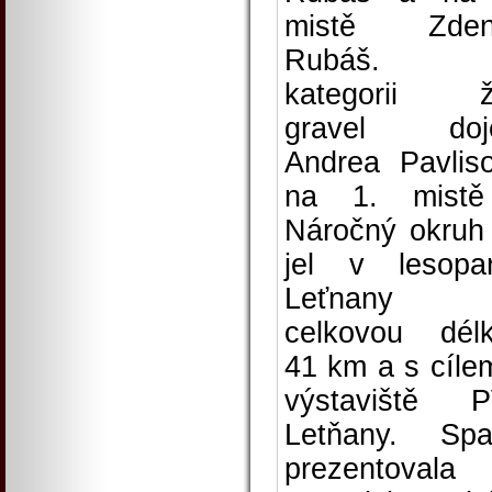
mistě Zden
Rubáš.
kategorii ž
gravel doje
Andrea Pavlis
na 1. mistě
Náročný okruh
jel v lesopa
Leťnany
celkovou dél
41 km a s cíle
výstaviště 
Letňany. Spa
prezentoval