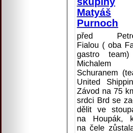
skupiny
Matyáš
Purnoch
před Petr
Fialou ( oba F
gastro team
Michalem
Schuranem (t
United Shippin
Závod na 75 k
srdci Brd se za
dělit ve stoup
na Houpák, 
na čele zůstal