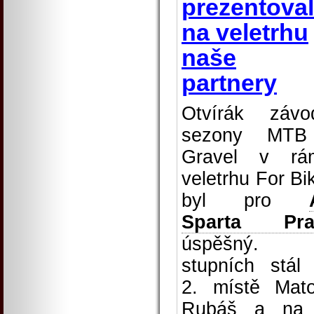
prezentova
na veletrhu
naše
partnery
Otvírák závo
sezony MTB
Gravel v rá
veletrhu For Bi
byl pro
Sparta Pra
úspěšný. 
stupních stál
2. místě Mat
Rubáš a na 