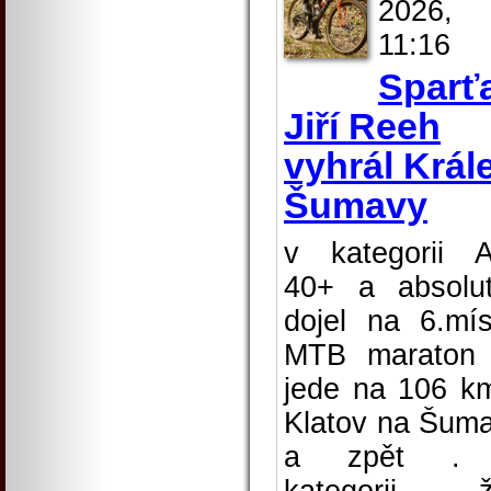
2026,
11:16
Sparť
Jiří Reeh
vyhrál Král
Šumavy
v kategorii 
40+ a absolu
dojel na 6.mís
MTB maraton
jede na 106 k
Klatov na Šum
a zpět .