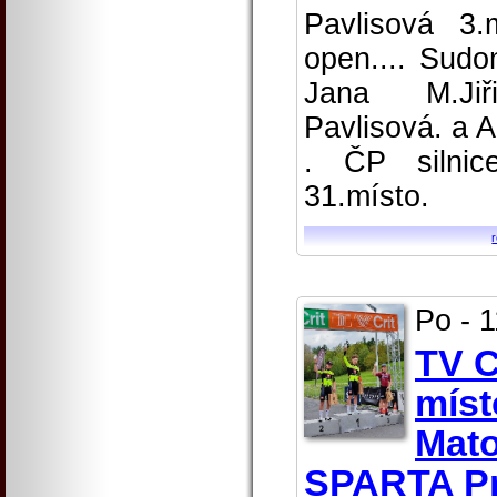
Pavlisová 3
open.... Sudo
Jana M.Jiř
Pavlisová. a 
. ČP silnic
31.místo.
Po - 
TV C
míst
Mat
SPARTA P