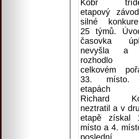
Kobr třídě
etapový závo
silné konkure
25 týmů. Úvo
časovka úpl
nevyšla a 
rozhodlo
celkovém poř
33. místo.
etapách 
Richard Ko
neztratil a v dr
etapě získal 
místo a 4. míst
poslední