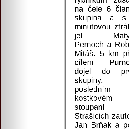
rybníkům zůst
na čele 6 čle
skupina a s
minutovou ztrá
jel Maty
Pernoch a Rob
Mitáš. 5 km p
cílem Purno
dojel do pr
skupiny.
posledním
kostkovém
stoupání 
Strašicich zaúto
Jan Brňák a p