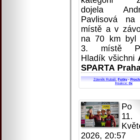
kategorii ž
dojela Andr
Pavlisová na
místě a v záv
na 70 km byl
3. místě Pe
Hladík všichni
SPARTA Prah
Zdeněk Rubáš
,
Fotky
-
Proch
Reakce:
0x
Po
11.
Květ
2026, 20:57