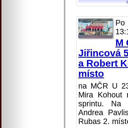
Po 
13:
M 
Jiřincová 
a Robert K
místo
na MČR U 23 
Mira Kohout 
sprintu. Na
Andrea Pavli
Rubas 2. místo