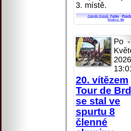
3. místě.
Zdeněk Rubáš
,
Fotky
-
Proch
Reakce:
0x
Po -
Květ
2026
13:0
20. vítězem
Tour de Br
se stal ve
spurtu 8
členné