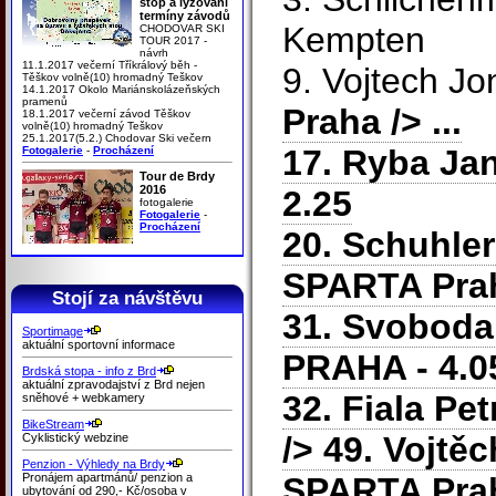
stop a lyžování
termíny závodů
Kempten
CHODOVAR SKI
TOUR 2017 -
návrh
11.1.2017 večerní Tříkrálový běh -
9. Vojtech J
Těškov volně(10) hromadný Teškov
14.1.2017 Okolo Mariánskolázeňských
pramenů
Praha
/> ...
18.1.2017 večerní závod Těškov
volně(10) hromadný Teškov
25.1.2017(5.2.) Chodovar Ski večern
17. Ryba Ja
Fotogalerie
-
Procházení
Tour de Brdy
2016
2.25
fotogalerie
Fotogalerie
-
Procházení
20. Schuhle
SPARTA Pra
Stojí za návštěvu
31. Svoboda 
Sportimage
aktuální sportovní informace
PRAHA
- 4.0
Brdská stopa - info z Brd
aktuální zpravodajství z Brd nejen
32. Fiala Pet
sněhové + webkamery
BikeStream
/> 49. Vojtě
Cyklistický webzine
Penzion - Výhledy na Brdy
Pronájem apartmánů/ penzion a
SPARTA Pra
ubytování od 290,- Kč/osoba v