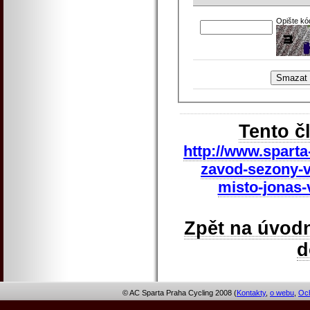
Opište kó
Tento č
http://www.sparta
zavod-sezony-v
misto-jonas-
Zpět na úvodn
© AC Sparta Praha Cycling 2008 (
Kontakty
,
o webu
,
Och