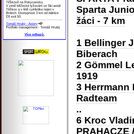
Těškově na Rokycansku.
V zimě běžecké lyžování ve Ski areál
Sparta Junio
Těškov a v létě cyklistika nejen v
Brdech. Dostupnost 3 km od dálnice
D5 exit 50.
žáci - 7 km
Tomáš Hrubý - Axiory
Portfolio management - Tomáš Hrubý
Více odkazů.
1 Bellinger 
Biberach
2 Gömmel Le
1919
3 Herrmann
Radteam
..
6 Kroc Vlad
PRAHACZE
/