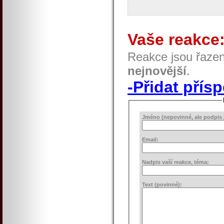
Vaše reakce
Reakce jsou řaze
nejnovější
.
-Přidat přís
Jméno (nepovinné, ale podpis j
Email:
Nadpis vaší reakce, téma:
Text (povinné):