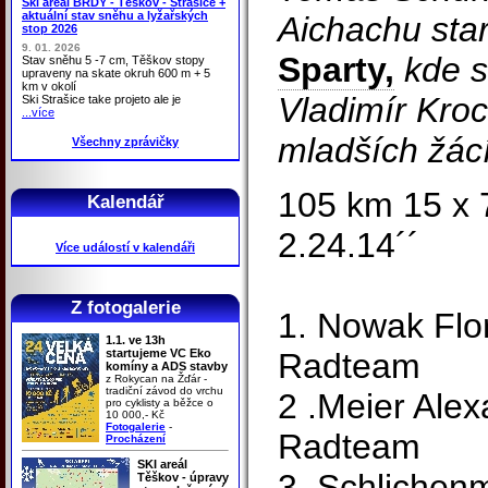
Ski areál BRDY - Těškov - Strašice +
aktuální stav sněhu a lyžařských
Aichachu star
stop 2026
9. 01. 2026
Sparty,
kde s
Stav sněhu 5 -7 cm, Těškov stopy
upraveny na skate okruh 600 m + 5
km v okolí
Vladimír Kroc
Ski Strašice take projeto ale je
...více
mladších žác
Všechny zprávičky
105 km 15 x 
Kalendář
2.24.14´´
Více událostí v kalendáři
Z fotogalerie
1. Nowak Flo
1.1. ve 13h
startujeme VC Eko
Radteam
komíny a ADS stavby
z Rokycan na Žďár -
tradiční závod do vrchu
2 .Meier Ale
pro cyklisty a běžce o
10 000,- Kč
Fotogalerie
-
Radteam
Procházení
SKI areál
3. Schlichen
Těškov - úpravy