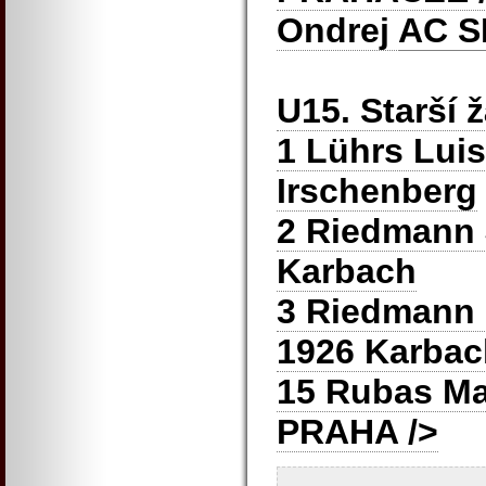
Ondrej
AC S
U15. Starší 
1 Lührs Lui
Irschenberg
2 Riedmann 
Karbach
3 Riedmann 
1926 Karbac
15 Rubas M
PRAHA
/>