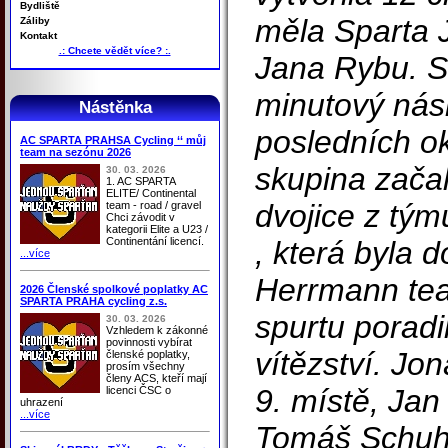
Bydliště
měla Sparta 
Záliby
Kontakt
.: Chcete vědět více? :.
Jana Rybu. Sk
minutový násk
Nástěnka
posledních ok
AC SPARTA PRAHSA Cycling ‘‘ můj
team na sezónu 2026
skupina začal
30. 03. 2026
1. AC SPARTA
ELITE/ Continental
dvojice z tý
team - road / gravel
Chci závodit v
kategorii Elite a U23 /
Continentání licencí.
, která byla d
...více
Herrmann tea
2026 Členské spolkové poplatky AC
SPARTA PRAHA cycling z.s.
spurtu poradil
30. 03. 2026
Vzhledem k zákonné
povinnosti vybírat
vítězství. Jo
členské poplatky,
prosím všechny
členy ACS, kteří mají
9. místě, Jan
licenci ČSC o
uhrazení
...více
Tomáš Schuhl