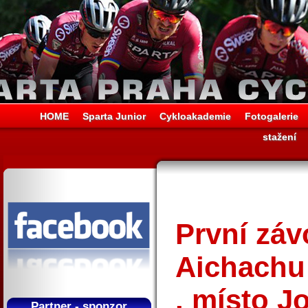
HOME
Sparta Junior
Cykloakademie
Fotogalerie
stažení
První záv
Aichachu
. místo J
Partner - sponzor