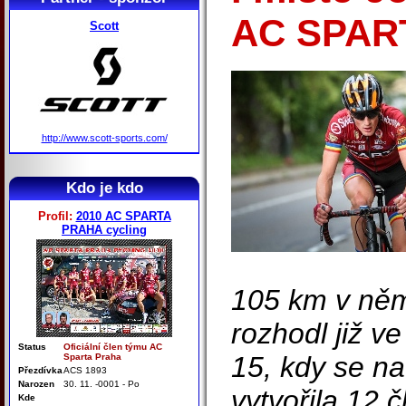
AC SPAR
Scott
http://www.scott-sports.com/
Kdo je kdo
Profil:
2010 AC SPARTA
PRAHA cycling
105 km v ně
rozhodl již v
Status
Oficiální člen týmu AC
15, kdy se n
Sparta Praha
Přezdívka
ACS 1893
Narozen
30. 11. -0001 - Po
vytvořila 12 
Kde