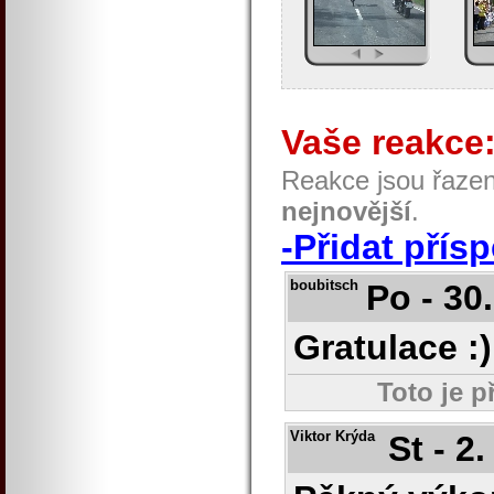
Vaše reakce
Reakce jsou řaze
nejnovější
.
-Přidat přís
boubitsch
Po - 30
Gratulace :)
Toto je p
Viktor Krýda
St - 2