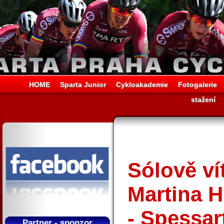
HOME
Sparta Junior
Cykloakademie
Fotogalerie
stažení
Sólově ví
Martina H
- Spessar
Partner - sponzor