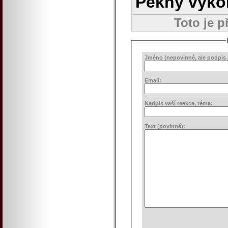
Pěkný výkon
Toto je p
Jméno (nepovinné, ale podpis j
Email:
Nadpis vaší reakce, téma:
Text (povinné):