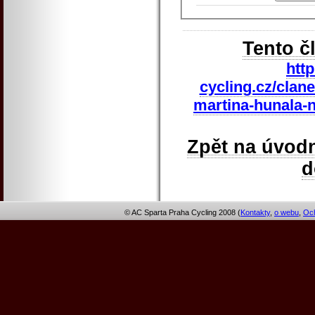
Tento č
htt
cycling.cz/clane
martina-hunala-n
Zpět na úvodn
© AC Sparta Praha Cycling 2008 (
Kontakty
,
o webu
,
Och