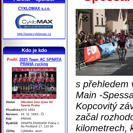
CYKLOMAX s.r.o.
http://www.cyklomax.cz
Kdo je kdo
Profil:
2025 Team AC SPARTA
PRAHA cycling
s přehledem v
Main -Spessar
Status
Oficiální člen týmu AC
Kopcovitý zá
Sparta Praha
Přezdívka
ACS 1893
začal rozhodo
Narozen
16. 11. 1893 - Čt
Kde
PRAHA
Bydliště
SPARTA FANSHOP Praha 1.
kilometrech, 
Na Perštýně 17, 110 00
Záliby
Cyklistika, sport