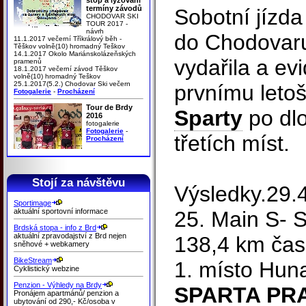
termíny závodů
Sobotní jízda
CHODOVAR SKI
TOUR 2017 -
návrh
do Chodovaru
11.1.2017 večerní Tříkrálový běh -
Těškov volně(10) hromadný Teškov
14.1.2017 Okolo Mariánskolázeňských
vydařila a ev
pramenů
18.1.2017 večerní závod Těškov
volně(10) hromadný Teškov
25.1.2017(5.2.) Chodovar Ski večern
prvnímu letoš
Fotogalerie
-
Procházení
Tour de Brdy
Sparty
po dlo
2016
fotogalerie
Fotogalerie
-
třetích míst.
Procházení
Stojí za návštěvu
Výsledky.29.
Sportimage
aktuální sportovní informace
25. Main S- 
Brdská stopa - info z Brd
aktuální zpravodajství z Brd nejen
138,4 km čas
sněhové + webkamery
BikeStream
1. místo Hun
Cyklistický webzine
Penzion - Výhledy na Brdy
SPARTA PR
Pronájem apartmánů/ penzion a
ubytování od 290,- Kč/osoba v