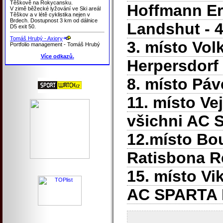
Těškově na Rokycansku.
Hoffmann Er
V zimě běžecké lyžování ve Ski areál
Těškov a v létě cyklistika nejen v
Brdech. Dostupnost 3 km od dálnice
Landshut - 
D5 exit 50.
Tomáš Hrubý - Axiory
3. místo Vol
Portfolio management - Tomáš Hrubý
Více odkazů.
Herpersdorf 
8. místo Páv
11. místo Ve
všichni
AC 
12.místo Bou
Ratisbona 
15. místo Vi
AC SPARTA