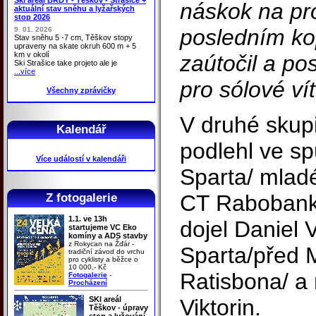
náskok na pr
aktuální stav sněhu a lyžařských
stop 2026
posledním ko
9. 01. 2026
Stav sněhu 5 -7 cm, Těškov stopy
upraveny na skate okruh 600 m + 5
km v okolí
zaútočil a po
Ski Strašice take projeto ale je
...více
pro sólové vít
Všechny zprávičky
V druhé skupi
Kalendář
podlehl ve sp
Více událostí v kalendáři
Sparta/ mlad
CT Rabobank/
Z fotogalerie
1.1. ve 13h
dojel Daniel 
startujeme VC Eko
komíny a ADS stavby
z Rokycan na Žďár -
Sparta/před 
tradiční závod do vrchu
pro cyklisty a běžce o
10 000,- Kč
Ratisbona/ a 
Fotogalerie
-
Procházení
SKI areál
Viktorin.
Těškov - úpravy
stop a lyžování