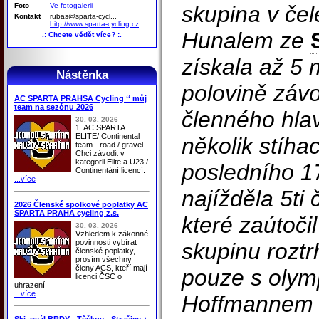
Foto
Ve fotogalerii
skupina v če
Kontakt
rubas@sparta-cycl...
hitp://www.sparta-cycling.cz
Hunalem ze
.: Chcete vědět více? :.
získala až 5 
Nástěnka
polovině záv
AC SPARTA PRAHSA Cycling ‘‘ můj
team na sezónu 2026
členného hla
30. 03. 2026
1. AC SPARTA
ELITE/ Continental
několik stíha
team - road / gravel
Chci závodit v
kategorii Elite a U23 /
posledního 1
Continentání licencí.
...více
najížděla 5ti
2026 Členské spolkové poplatky AC
SPARTA PRAHA cycling z.s.
které zaútoči
30. 03. 2026
Vzhledem k zákonné
povinnosti vybírat
skupinu roztr
členské poplatky,
prosím všechny
členy ACS, kteří mají
pouze s olym
licenci ČSC o
uhrazení
...více
Hoffmannem a
Ski areál BRDY - Těškov - Strašice +