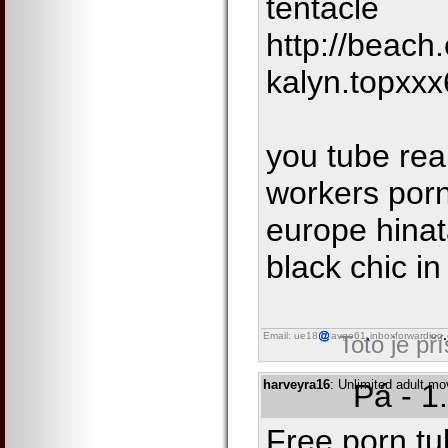
tentacle
http://beach.e
kalyn.topxxx
you tube real
workers por
europe hinat
black chic in
Email: ue18
avgo61
inboxforwarding
Toto je př
harveyra16
: Unlimited adult mo
Pá - 1
Free porn tu