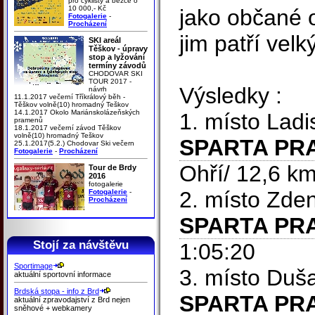
pro cyklisty a běžce o
10 000,- Kč
jako občané 
Fotogalerie
-
Procházení
jim patří velk
SKI areál
Těškov - úpravy
stop a lyžování
termíny závodů
CHODOVAR SKI
TOUR 2017 -
Výsledky :
návrh
11.1.2017 večerní Tříkrálový běh -
Těškov volně(10) hromadný Teškov
14.1.2017 Okolo Mariánskolázeňských
1. místo Lad
pramenů
18.1.2017 večerní závod Těškov
volně(10) hromadný Teškov
SPARTA PR
25.1.2017(5.2.) Chodovar Ski večern
Fotogalerie
-
Procházení
Ohří/ 12,6 k
Tour de Brdy
2016
fotogalerie
2. místo Zd
Fotogalerie
-
Procházení
SPARTA PR
Stojí za návštěvu
1:05:20
Sportimage
3. místo Du
aktuální sportovní informace
Brdská stopa - info z Brd
SPARTA PR
aktuální zpravodajství z Brd nejen
sněhové + webkamery