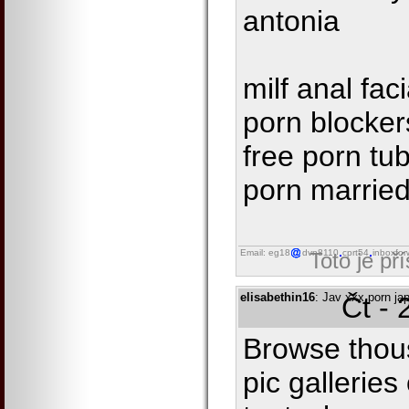
antonia
milf anal fac
porn blockers
free porn tu
porn married
Email: eg18
dvn8110
cprt54
inboxfor
Toto je př
elisabethin16
: Jav xxx porn ja
Čt - 
Browse thou
pic gallerie