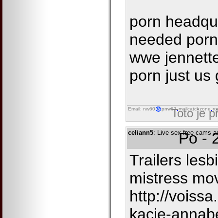
porn headqu
needed porn
wwe jennett
porn just us
Email: nw60
pnw67
mailcatchzone
ru
Toto je 
celiann5
: Live sex free cams 
Po - 
Trailers les
mistress mo
http://voiss
kacie-annabe