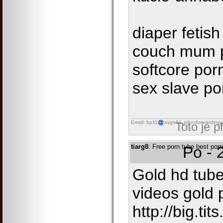
diaper fetis
couch mum po
softcore por
sex slave po
Email: bp11
avgo61
inboxforwarding
Toto je 
tiarg8
: Free porn tube best por
Po - 
Gold hd tube
videos gold 
http://big.ti