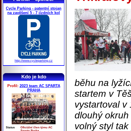
Cycle Parking - patentní stojan
na zavěšení 5 - 7 jízdních kol
http://www.cycleparking.cz
Kdo je kdo
běhu na lyží
Profil:
2023 team AC SPARTA
PRAHA
startem v Tě
vystartoval v
dlouhý okruh
volný styl tak
Status
Oficiální člen týmu AC
Sparta Praha