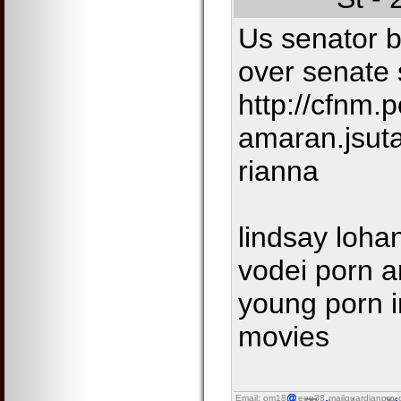
Us senator b
over senate 
http://cfnm.p
amaran.jsut
rianna
lindsay lohan
vodei porn a
young porn i
movies
Email: om18
eog38
mailguardianpro