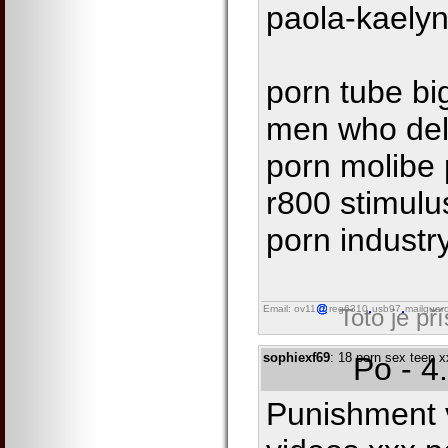
paola-kaely
porn tube bi
men who deli
porn molibe
r800 stimulu
porn industr
Email: ov11
reg6310
usb97
mailguar
Toto je př
sophiexf69
: 18 porn sex teen 
Po - 4
Punishment 