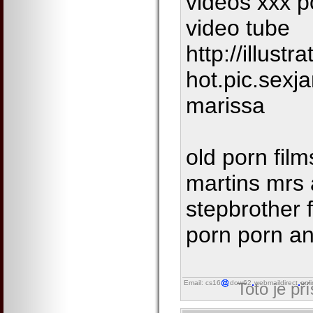
videos xxx p
video tube
http://illustr
hot.pic.sexj
marissa
old porn fil
martins mrs
stepbrother 
porn porn an
Email: cs16
dow62
webmaildirect
onl
Toto je př