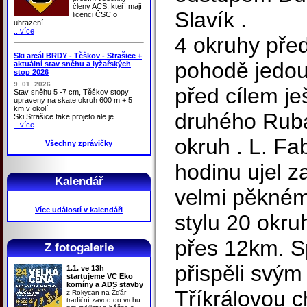
členy ACS, kteří mají
Slavík .
licenci ČSC o
uhrazení
...více
4 okruhy před
Ski areál BRDY - Těškov - Strašice +
pohodě jedou
aktuální stav sněhu a lyžařských
stop 2026
9. 01. 2026
před cílem je
Stav sněhu 5 -7 cm, Těškov stopy
upraveny na skate okruh 600 m + 5
km v okolí
druhého Rub
Ski Strašice take projeto ale je
...více
okruh . L. Fa
Všechny zprávičky
hodinu ujel z
Kalendář
velmi pěkném
Více událostí v kalendáři
stylu 20 okru
přes 12km. Sp
Z fotogalerie
přispěli svým
1.1. ve 13h
startujeme VC Eko
komíny a ADS stavby
Tříkrálovou ch
z Rokycan na Žďár -
tradiční závod do vrchu