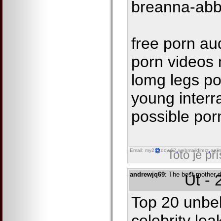
breanna-abb
free porn aud
porn videos 
lomg legs po
young interr
possible por
Email: my2
dow62
webmaildirect
onli
Toto je př
andrewjq69
: The best mother d
Út - 
Top 20 unbeli
celebrity lea