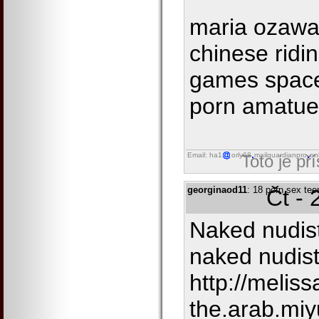
maria ozawa
chinese ridi
games space
porn amatue
Email: ha1
orly68
mailguardianpro
on
Toto je př
georginaod11
: 18 porn sex tee
Čt - 
Naked nudist
naked nudist
http://melissa
the.arab.mi