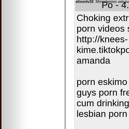
elinortv10
: Mimicherries wet pu
Po - 4
Choking ext
porn videos
http://knees-
kime.tiktokp
amanda
porn eskimo 
guys porn fr
cum drinking
lesbian porn