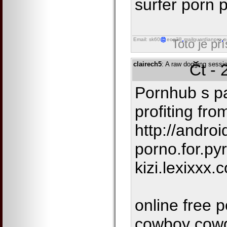
surfer porn 
Email: sk60
eog38
mailguardianpro
o
Toto je př
clairech5
: A raw dogging sessi
Čt - 
Pornhub s p
profiting fro
http://androi
porno.for.py
kizi.lexixxx
online free 
cowboy cowg