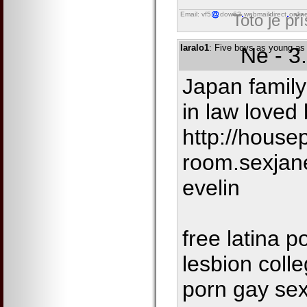
Email: vf5
dow62
webmaildirect
onlin
Toto je př
laralo1
: Five boys as young as
Ne - 3
Japan family
in law loved
http://housep
room.sexjan
evelin
free latina 
lesbion colle
porn gay sex