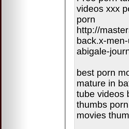
videos xxx p
porn
http://maste
back.x-men-
abigale-jour
best porn mo
mature in ba
tube videos
thumbs porn 
movies thumb