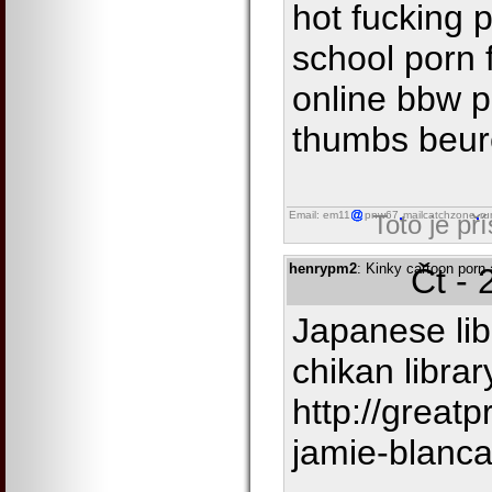
hot fucking 
school porn 
online bbw p
thumbs beure
Email: em11
pnw67
mailcatchzone
ru
Toto je př
henrypm2
: Kinky cartoon porn 
Čt - 
Japanese lib
chikan libra
http://great
jamie-blanc