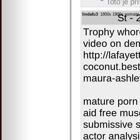
Toto je př
lindafu3
: 1800s 1900s portraits
St -
Trophy whor
video on de
http://lafayet
coconut.bes
maura-ashle
mature porn 
aid free musc
submissive 
actor analys