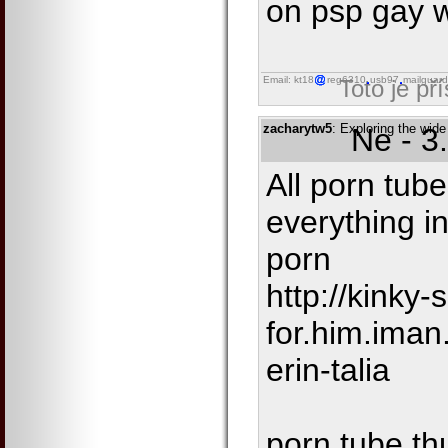
on psp gay 
Email: kt18
reg6310
usb97
mailguard
Toto je př
zacharytw5
: Exploring the wide
Ne - 3
All porn tub
everything i
porn
http://kinky-
for.him.ima
erin-talia
porn tube th