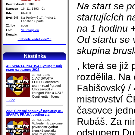
Na start se p
Přezdívka
ACS 1893
Narozen
16. 11. 1893 - Čt
Kde
PRAHA
startujících 
Bydliště
Na Perštýně 17. Praha 1
Fanshop Sparta
na 1 hodinu +
Záliby
sport
Foto
Ve fotogalerii
Kontakt
Od startu se 
.: Chcete vědět více? :.
skupina brusl
Nástěnka
, která se již
AC SPARTA PRAHSA Cycling ‘‘ můj
team na sezónu 2026
rozdělila. Na
30. 03. 2026
1. AC SPARTA
ELITE/ Continental
Fabišovský / 
team - road / gravel
Chci závodit v
kategorii Elite a U23 /
mistrovství Č
Continentání licencí.
...více
časovce jedn
2026 Členské spolkové poplatky AC
SPARTA PRAHA cycling z.s.
Rubáš. Za ni
30. 03. 2026
Vzhledem k zákonné
povinnosti vybírat
odstupem Duš
členské poplatky,
prosím všechny