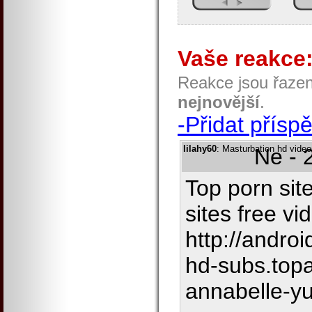
Vaše reakce
Reakce jsou řaze
nejnovější
.
-Přidat přísp
lilahy60
: Masturbation hd video
Ne - 
Top porn site
sites free v
http://androi
hd-subs.top
annabelle-yu