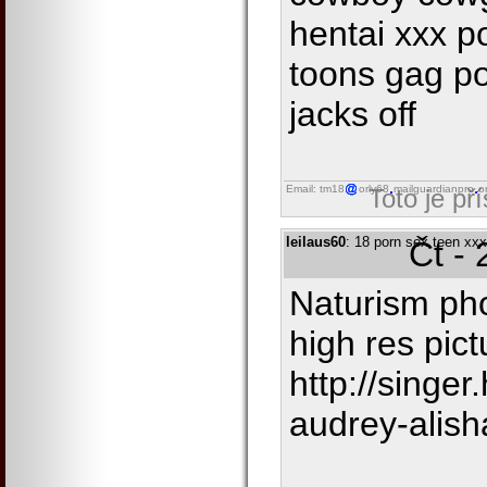
hentai xxx p
toons gag p
jacks off
Email: tm18
orly68
mailguardianpro
o
Toto je př
leilaus60
: 18 porn sex teen xx
Čt -
Naturism ph
high res pic
http://singer
audrey-alish