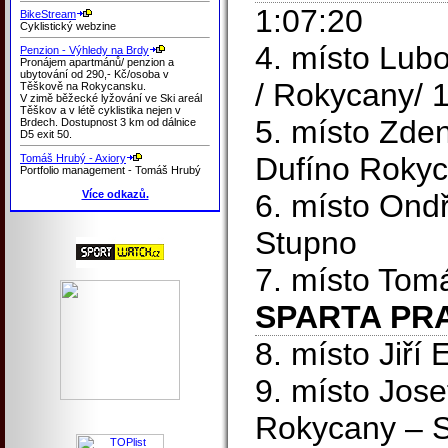
1:07:20
BikeStream
Cyklistický webzine
4. místo Lubo
Penzion - Výhledy na Brdy
Pronájem apartmánů/ penzion a
ubytování od 290,- Kč/osoba v
/ Rokycany/ 
Těškově na Rokycansku.
V zimě běžecké lyžování ve Ski areál
Těškov a v létě cyklistika nejen v
5. místo Zde
Brdech. Dostupnost 3 km od dálnice
D5 exit 50.
Dufíno Roky
Tomáš Hrubý - Axiory
Portfolio management - Tomáš Hrubý
Více odkazů.
6. místo Ond
Stupno
7. místo Tom
SPARTA PR
8. místo Jiří
9. místo Jos
Rokycany – 