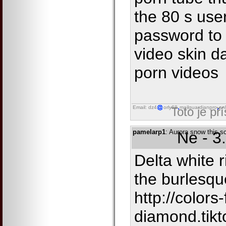
the 80 s us
password to 
video skin d
porn videos
Email: dz4
orly68
mailguardianpro
onl
Toto je př
pamelarp1
: Aurora snow this s
Ne - 3
Delta white 
the burlesqu
http://colors-
diamond.tik