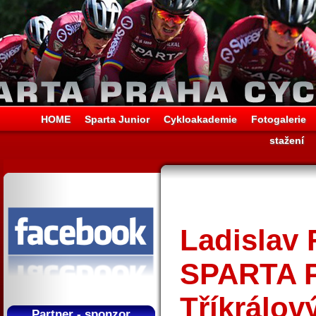
HOME
Sparta Junior
Cykloakademie
Fotogalerie
stažení
Ladislav
SPARTA P
Tříkrálov
Partner - sponzor