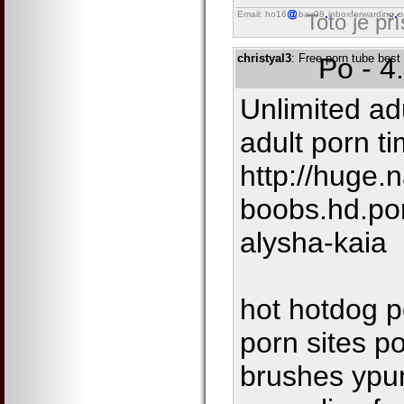
Email: ho16
bax98
inboxforwarding
o
Toto je př
christyal3
: Free porn tube best
Po - 4
Unlimited ad
adult porn ti
http://huge.n
boobs.hd.por
alysha-kaia
hot hotdog p
porn sites p
brushes ypu