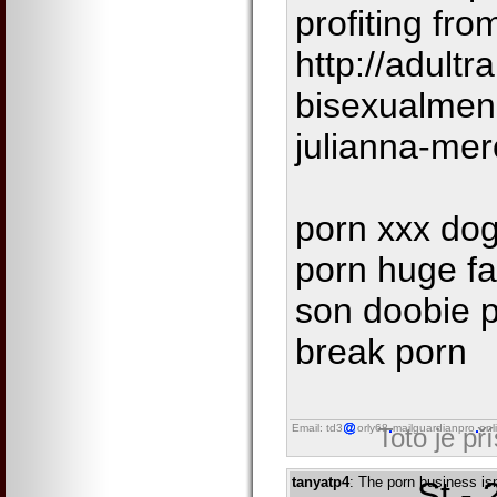
profiting fro
http://adult
bisexualmen
julianna-me
porn xxx do
porn huge fa
son doobie p
break porn
Email: td3
orly68
mailguardianpro
onl
Toto je př
tanyatp4
: The porn business isn 
St -