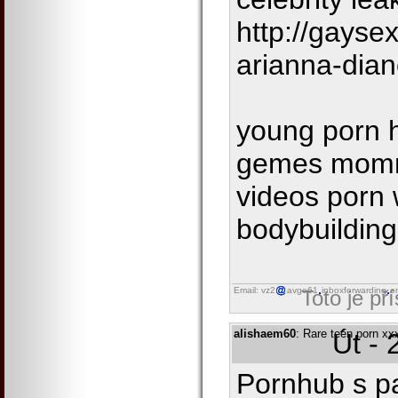
http://gays
arianna-dia
young porn 
gemes momm
videos porn
bodybuildin
Email: vz2
avgo61
inboxforwarding
o
Toto je př
alishaem60
: Rare teen porn xx
Út - 
Pornhub s p