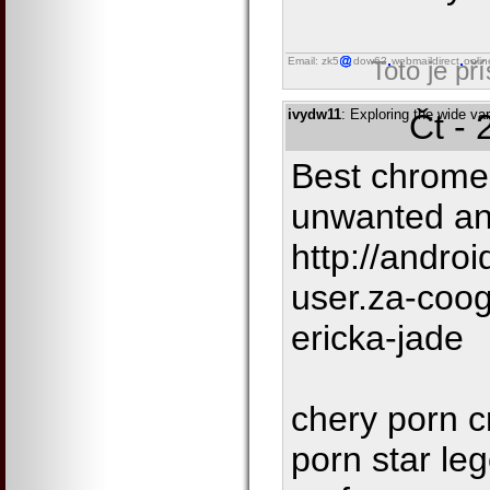
Email: zk5
dow62
webmaildirect
onlin
Toto je př
ivydw11
: Exploring the wide va
Čt - 
Best chrome 
unwanted and
http://androi
user.za-coo
ericka-jade
chery porn c
porn star le