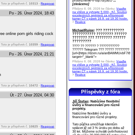
prodvizhenie-v-top.ru/]SEO
...
Toto je příspěvek č.
10313
-
Reagovat
[zkráceno]
Přidáno 6. 08. 2026 ke článku:
Vsaďte
na vítěze a vyhrajte 5 000,- Kč. Souboj
Po - 26. Únor 2024, 18:43
excelentních sprinterů za přítomnosti
kamer ČT v pátek 16.9. od 19.30 hodin.
>
Reakce
MichaelRuige
: ??? ??????????
ee online porn girls riding cock
??????????? ???????? ??????
??????? ??? ???????? ??????
?????????
Toto je příspěvek č.
10359
-
Reagovat
???? ?? ?????? ? ???????????
?????? Telegram ??? ????? ????????
[url=]https://dzen.ru/a/anBAWMUvbF7I8u
Po - 26. Únor 2024, 21:21
target="_blank">
Přidáno 6. 08. 2026 ke článku:
Vsaďte
na vítěze a vyhrajte 5 000,- Kč. Souboj
excelentních sprinterů za přítomnosti
kamer ČT v pátek 16.9. od 19.30 hodin.
n
>
Reakce
Toto je příspěvek č.
10472
-
Reagovat
Příspěvky z fóra
Út - 27. Únor 2024, 04:30
Jiří Štefan
: Nabízíme flexibilní
úvěry a financování pro různé
projekty.
Nabízíme flexibilní úvěry a
financování pro různé projekty.
Tato půjčka umožňuje klientům
Toto je příspěvek č.
10825
-
Reagovat
splácet již od 3 % úroku po dobu až
30 let. Můžeme schválit úvěr/hotovost