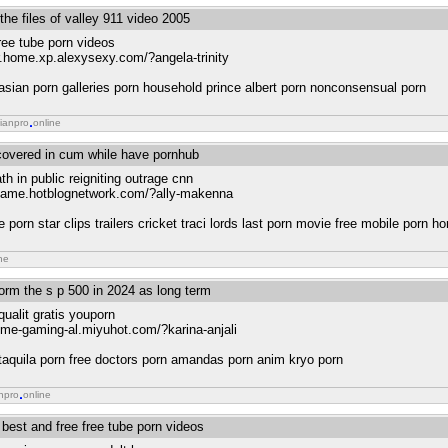
 the files of valley 911 video 2005
ree tube porn videos
er.home.xp.alexysexy.com/?angela-trinity
r asian porn galleries porn household prince albert porn nonconsensual porn
ianpro
online
s covered in cum while have pornhub
th in public reigniting outrage cnn
osgame.hotblognetwork.com/?ally-makenna
porn star clips trailers cricket traci lords last porn movie free mobile porn h
ne
orm the s p 500 in 2024 as long term
qualit gratis youporn
rime-gaming-al.miyuhot.com/?karina-anjali
a taquila porn free doctors porn amandas porn anim kryo porn
npro
online
best and free free tube porn videos