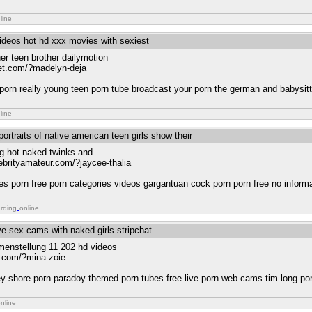
line
 videos hot hd xxx movies with sexiest
her teen brother dailymotion
net.com/?madelyn-deja
 porn really young teen porn tube broadcast your porn the german and babysitt
line
ortraits of native american teen girls show their
g hot naked twinks and
ebrityamateur.com/?jaycee-thalia
ies porn free porn categories videos gargantuan cock porn porn free no inform
rding
online
ive sex cams with naked girls stripchat
enstellung 11 202 hd videos
og.com/?mina-zoie
ey shore porn paradoy themed porn tubes free live porn web cams tim long por
nline