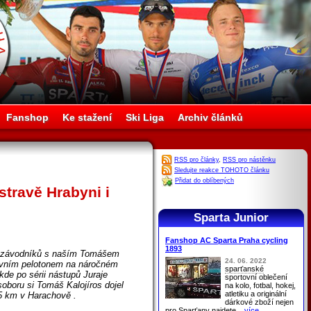
Fanshop
Ke stažení
Ski Liga
Archiv článků
RSS pro články
,
RSS pro nástěnku
Sledujte reakce TOHOTO článku
Přidat do oblíbených
travě Hrabyni i
Sparta Junior
Fanshop AC Sparta Praha cycling
1893
ci závodníků s naším Tomášem
24. 06. 2022
lavním pelotonem na náročném
sparťanské
kde po sérii nástupů Juraje
sportovní oblečení
oboru si Tomáš Kalojíros dojel
na kolo, fotbal, hokej,
atletiku a originální
5 km v Harachově .
dárkové zboží nejen
pro
Sparťany
najdete
...více