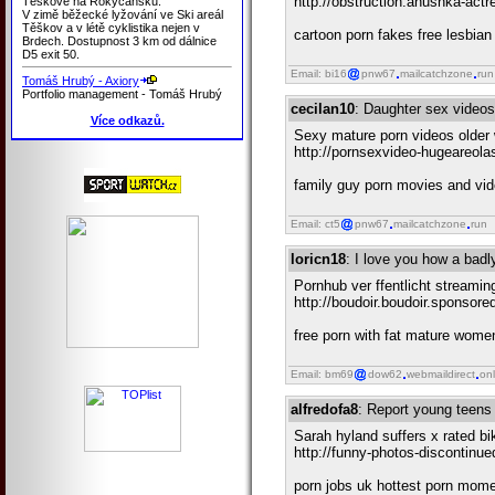
http://obstruction.anushka-ac
Těškově na Rokycansku.
V zimě běžecké lyžování ve Ski areál
Těškov a v létě cyklistika nejen v
cartoon porn fakes free lesbia
Brdech. Dostupnost 3 km od dálnice
D5 exit 50.
Email: bi16
pnw67
mailcatchzone
run
Tomáš Hrubý - Axiory
Portfolio management - Tomáš Hrubý
cecilan10
: Daughter sex videos
Více odkazů.
Sexy mature porn videos olde
http://pornsexvideo-hugeareol
family guy porn movies and vide
Email: ct5
pnw67
mailcatchzone
run
loricn18
: I love you how a badl
Pornhub ver ffentlicht streaming
http://boudoir.boudoir.sponsore
free porn with fat mature wome
Email: bm69
dow62
webmaildirect
onl
alfredofa8
: Report young teens
Sarah hyland suffers x rated bi
http://funny-photos-discontinu
porn jobs uk hottest porn mome