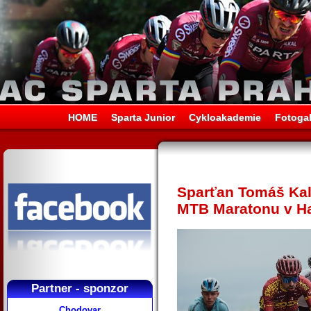
HOME
Sparta Junior
Cykloakademie
Fotogal
Sparťan Tomáš Kalo
MTB Maratonu v H
Partner - sponzor
Chodovar