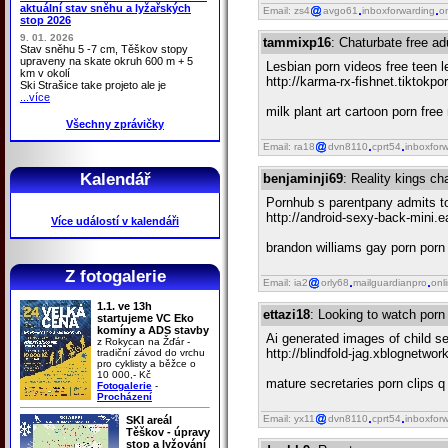
aktuální stav sněhu a lyžařských
Email: zs4
avgo61
inboxforwarding
o
stop 2026
9. 01. 2026
tammixp16
: Chaturbate free a
Stav sněhu 5 -7 cm, Těškov stopy
upraveny na skate okruh 600 m + 5
Lesbian porn videos free teen 
km v okolí
http://karma-rx-fishnet.tiktokp
Ski Strašice take projeto ale je
...více
milk plant art cartoon porn free
Všechny zprávičky
Email: ra18
dvn8110
cprt54
inboxfor
Kalendář
benjaminji69
: Reality kings c
Pornhub s parentpany admits to 
http://android-sexy-back-mini
Více událostí v kalendáři
brandon williams gay porn porn 
Z fotogalerie
Email: ia2
orly68
mailguardianpro
onl
1.1. ve 13h
ettazi18
: Looking to watch porn 
startujeme VC Eko
komíny a ADS stavby
Ai generated images of child se
z Rokycan na Žďár -
http://blindfold-jag.xblognetw
tradiční závod do vrchu
pro cyklisty a běžce o
10 000,- Kč
mature secretaries porn clips q
Fotogalerie
-
Procházení
Email: yx11
dvn8110
cprt54
inboxfor
SKI areál
Těškov - úpravy
stop a lyžování