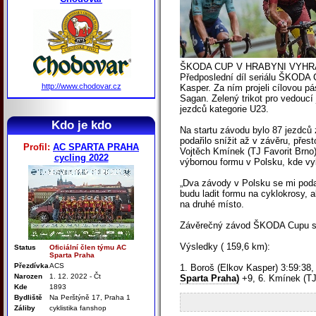
ŠKODA CUP V HRABYNI VYH
Předposlední díl seriálu ŠKODA C
http://www.chodovar.cz
Kasper. Za ním projeli cílovou p
Sagan. Zelený trikot pro vedoucí
jezdců kategorie U23.
Kdo je kdo
Na startu závodu bylo 87 jezdců 
podařilo snížit až v závěru, přes
Profil:
AC SPARTA PRAHA
Vojtěch Kmínek (TJ Favorit Brno) 
cycling 2022
výbornou formu v Polsku, kde vyb
„Dva závody v Polsku se mi podař
budu ladit formu na cyklokrosy, a
na druhé místo.
Závěrečný závod ŠKODA Cupu se 
Výsledky ( 159,6 km):
Status
Oficiální člen týmu AC
Sparta Praha
Přezdívka
ACS
1. Boroš (Elkov Kasper) 3:59:38,
Narozen
1. 12. 2022 - Čt
Sparta Praha)
+9, 6. Kmínek (TJ
Kde
1893
Bydliště
Na Perštýně 17, Praha 1
Záliby
cyklistika fanshop