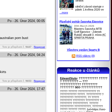
Strašic
silniční závod startuje v
pátek 1.května 2026 ve
...more
Po - 26. Únor 2024, 00:05
Plzeňský pohár časovka Ejpovice
30th March 2026
Masters časovka MTB
Golf Ejpovice - Zdenek
Rubáš obsadil 3. místo
AC
australian porn bust
SPARTA PRAHA
Toto je příspěvek č.
9447
-
Reagovat
Všechny zprávy Sparty B
Po - 26. Únor 2024, 04:24
RSS vlákno (B)
Reakce u článků
kirts
EdwardStulp
: ??????????? ?????
Toto je příspěvek č.
9653
-
Reagovat
? ????????? — ???
???????????? ?????????
???????? SEO ????????????
Po - 26. Únor 2024, 17:47
????? ?????? ???????????? ??
??????????? ?????. ?????????? ?
????????? ????????, ?? ?????
???????? ???????? ????????? ?
???????? ??????????. ??????
????????? ???????????, ???????
????? ?????? ?????. [url=https://seo-