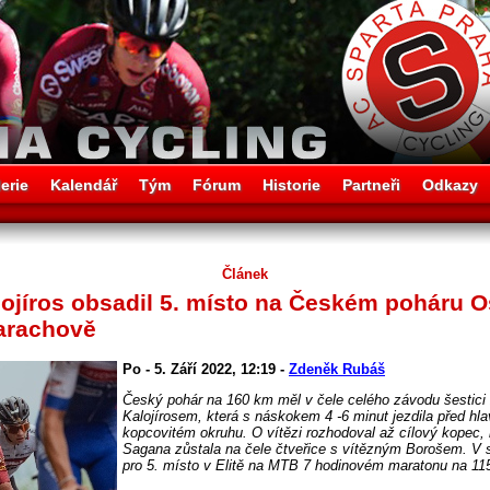
erie
Kalendář
Tým
Fórum
Historie
Partneři
Odkazy
Článek
jíros obsadil 5. místo na Českém poháru Os
arachově
Po - 5. Září 2022, 12:19 -
Zdeněk Rubáš
Český pohár na 160 km měl v čele celého závodu šesti
Kalojírosem, která s náskokem 4 -6 minut jezdila před h
kopcovitém okruhu. O vítězi rozhodoval až cílový kopec, 
Sagana zůstala na čele čtveřice s vítězným Borošem. V s
pro 5. místo v Elitě na MTB 7 hodinovém maratonu na 11