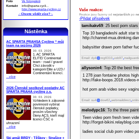
Foto
Ve fotogalerii
Kontakt
info@sparta-cycli...
http://www.sparta-cycling.cz
Vaše reakce:
.: Chcete vědět více? :.
Reakce jsou řazeny od
nejstarších
po
ne
-Přidat příspěvek
tamikakv69
: 25 best porn stars 
Nástěnka
Top 10 bangladeshi adult star t
http://channel-mua.drinking.da
AC SPARTA PRAHSA Cycling ‘‘ můj
team na sezónu 2026
babysitter drawn porn father fu
30. 03. 2026
1. AC SPARTA
ELITE/ Continental
Email: dy4
reg6310
usb97
mailguard
team - road / gravel
Chci závodit v
allysonin4
: Top 20 the best fre
kategorii Elite a U23 /
Continentání licencí.
1 278 joan fontaine photos high
...více
http://fake-boops.2018.videos-
2026 Členské spolkové poplatky AC
hot porn arab video sexy vagina
SPARTA PRAHA cycling z.s.
30. 03. 2026
Email: su4
dow62
webmaildirect
onli
Vzhledem k zákonné
povinnosti vybírat
členské poplatky,
melodypc16
: To the three pain
prosím všechny
členy ACS, kteří mají
Teen video porn fresh teen vid
licenci ČSC o
http://forgot-bikini.relayblog.c
uhrazení
...více
ladies social club porn video 
Ski areál BRDY - Těškov - Strašice +