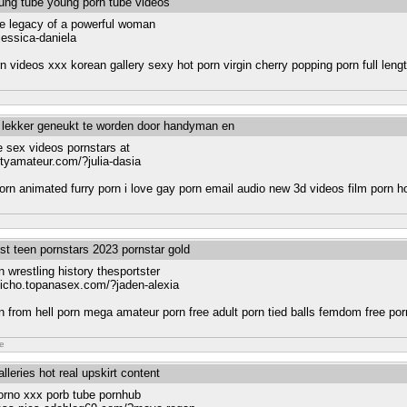
oung tube young porn tube videos
e legacy of a powerful woman
essica-daniela
rn videos xxx korean gallery sexy hot porn virgin cherry popping porn full len
m lekker geneukt te worden door handyman en
e sex videos pornstars at
rityamateur.com/?julia-dasia
orn animated furry porn i love gay porn email audio new 3d videos film porn h
est teen pornstars 2023 pornstar gold
 wrestling history thesportster
kdicho.topanasex.com/?jaden-alexia
 from hell porn mega amateur porn free adult porn tied balls femdom free po
ne
alleries hot real upskirt content
orno xxx porb tube pornhub