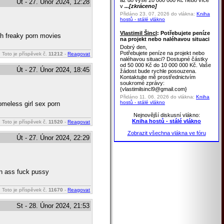
až do výše 20 000 000 Kč nebo více
Út - 27. Únor 2024, 12:28
v
...[zkráceno]
Přidáno 23. 07. 2026 do vlákna:
Kniha
hostů - stálé vlákno
Vlastimil Šincl
: Potřebujete peníze
gth freaky porn movies
na projekt nebo naléhavou situaci
Dobrý den,
Potřebujete peníze na projekt nebo
Toto je příspěvek č.
11212
-
Reagovat
naléhavou situaci? Dostupné částky
od 50 000 Kč do 10 000 000 Kč. Vaše
Út - 27. Únor 2024, 18:45
žádost bude rychle posouzena.
Kontaktujte mě prostřednictvím
soukromé zprávy:
{vlastimilsincl9@gmail.com}
Přidáno 11. 06. 2026 do vlákna:
Kniha
hostů - stálé vlákno
omeless girl sex porn
Nejnovější diskusní vlákno:
Kniha hostů - stálé vlákno
Toto je příspěvek č.
11520
-
Reagovat
Zobrazit všechna vlákna ve fóru
Út - 27. Únor 2024, 22:29
rn ass fuck pussy
Toto je příspěvek č.
11670
-
Reagovat
St - 28. Únor 2024, 21:53