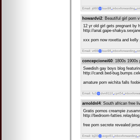
Email: jd60
bax98
inboxforwarding
on
howardvi2
: Beautiful girl porn
12 yr old girl gets pregnant by 
http://anal.gape-shakya.sexja
xxx porn now roxetta and kelly
Email: vr69
bax98
inboxforwarding
on
concepcionei60
: 1800s 1900s p
Swedish gay boys blog featurin
http://candi.bed-bug.bumps.cel
amature porn wichita falls foob
Email: fu3
dvn8110
cprt54
inboxforwa
arnoldnl4
: South african free l
Gratis pornos creampie zusamm
http://bedroom-fatties.relaybl
free porn secrete revealed jers
Email: bj20
avgo61
inboxforwarding
o