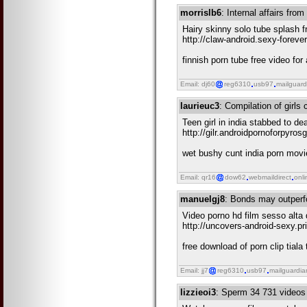
morrislb6
: Internal affairs from
Hairy skinny solo tube splash f
http://claw-android.sexy-forev
finnish porn tube free video fo
Email: dj60
reg6310
usb97
mailguard
laurieuc3
: Compilation of girl
Teen girl in india stabbed to dea
http://gilr.androidpornoforpyr
wet bushy cunt india porn movie 
Email: qr16
dow62
webmaildirect
onli
manuelgj8
: Bonds may outperf
Video porno hd film sesso alta 
http://uncovers-android-sexy.p
free download of porn clip tial
Email: jj7
reg6310
usb97
mailguardia
lizzieoi3
: Sperm 34 731 videos 