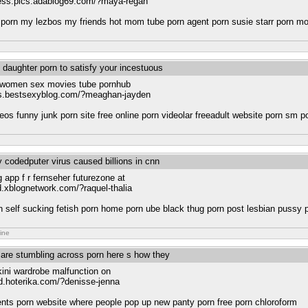
tress.pics.adablog69.com/?maya-regan
n porn my lezbos my friends hot mom tube porn agent porn susie starr porn mov
 daughter porn to satisfy your incestuous
r women sex movies tube pornhub
as.bestsexyblog.com/?meaghan-jayden
os funny junk porn site free online porn videolar freeadult website porn sm p
y codedputer virus caused billions in cnn
 app f r fernseher futurezone at
d.xblognetwork.com/?raquel-thalia
n self sucking fetish porn home porn ube black thug porn post lesbian pussy
ine
 are stumbling across porn here s how they
kini wardrobe malfunction on
ed.hoterika.com/?denisse-jenna
nts porn website where people pop up new panty porn free porn chloroform