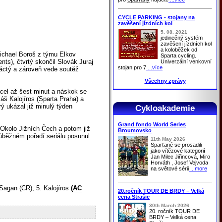
CYCLE PARKING - stojany na
zavěšení jízdních kol
5. 08. 2021
jedinečný systém
zavěšení jízdních kol
a koloběžek od
Michael Boroš z týmu Elkov
Sparta cycling.
ts), čtvrtý skončil Slovák Juraj
Univerzální venkovní
stojan pro 7
...více
náctý a zároveň vede soutěž
Všechny zprávy
ácel až šest minut a náskok se
máš Kalojíros (Sparta Praha) a
rý ukázal již minulý týden
Cykloakademie
Grand fondo World Series
 Okolo Jižních Čech a potom již
Broumovsko
průběžném pořadí seriálu posunul
11th May 2026
Sparťané
se prosadili
jako vítězové kategorií
Jan Milec Jiřincová, Miro
Horváth , Josef Vejvoda
na světové sérii
...more
 Sagan (CR), 5. Kalojíros
(AC
20.ročník TOUR DE BRDY – Velká
cena Strašic
30th March 2026
20. ročník TOUR DE
BRDY – Velká cena