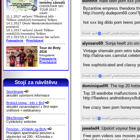
donhh9
: Rare teen porn xxx y
termíny závodů
CHODOVAR SKI
Byzantine empress theodora th
TOUR 2017 -
http://somfy.dudeporn69.com/?j
návrh
11.1.2017 večerní Tříkrálový běh -
Těškov volně(10) hromadný Teškov
hot xxx big dildo porn teens po
14.1.2017 Okolo Mariánskolázeňských
pramenů
18.1.2017 večerní závod Těškov
Email: ap4
pnw67
mailcatchzone
run
volně(10) hromadný Teškov
25.1.2017(5.2.) Chodovar Ski večern
Fotogalerie
-
Procházení
alyssaro69
: Sonja heeft zin o
Tour de Brdy
Vintage shemale porn retro tub
2016
http://latina-sex.camslut.celeb
fotogalerie
Fotogalerie
-
Procházení
free sophisticated and classy p
Email: br11
pnw67
mailcatchzone
run
Stojí za návštěvu
dominiquelf4
: The top 20 hott
Sportimage
Top 18 wardrobe malfunctions in
aktuální sportovní informace
http://flawless.androidsexysil
Brdská stopa - info z Brd
aktuální zpravodajství z Brd nejen
free crazy teen porn honeymoon
sněhové + webkamery
BikeStream
Email: hy1
dow62
webmaildirect
onli
Cyklistický webzine
jeweled4
: Upskirt voyeur free g
Penzion - Výhledy na Brdy
Pronájem apartmánů/ penzion a
Free porn videos sex movies p
ubytování od 290,- Kč/osoba v