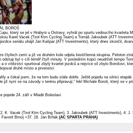
RÁL BOROŠ
upu, který se jel v Hrabyni u Ostravy, vyhrál po spurtu vedoucího kvarteta 
áskou Karel Vacek (Tirol Ktm Cycling Team) a Tomáš Jakoubek (ATT Investmen
 jezdce seriálu uhájil Jan Kašpar (ATT Investments), který dnes skončil, dva
ze čtyřech zemí a již ve druhém kole odjela šestičlenná skupina. Peloton ztr
to odstup byl v cíli téměř čtyři minuty. V posledním kopci neudrželi tempo To
a o vítězství spurtoval zbylý kvartet jezdců a nejvíce sil zbylo Borošovi, kte
ojoval druhé místo a prvenství.
ily a čekal jsem, že na tom budu stále dobře. Ještě pojedu na silnici etapák
le již nyní se na závody v terénu připravuji,“ řekl Michale Boroš, který se v 
pojede 24. září v Mladé Boleslavi.
 2. K. Vacek (Tirol Ktm Cycling Team), 3. Jakoubek (ATT Investments), 4. J.
 Favorit Brno) +37. 18. Jan Brňák
(AC SPARTA PRAHA)