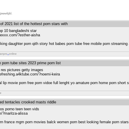
jnovější
.
of 2021 list of the hottest porn stars with
op 10 bangladeshi star
nexxx.com/?esther-aisha
cking daughter porn qith story hot babes porn tube free mobile porn streaming 
ianpro
online
e porn tube sites 2023 prime porn list
 res pictures getty images
refreshing.a4ktube.com/?noemi-keira
l lip movie porn free porn vidoe full lenght yo amature porn home porn short s
ne
ted tentacles crooked masts riddle
eos porno teen teen vids
om/?maritza-alissa
porn france mgm porn movies balck women porn best looking female porn stars