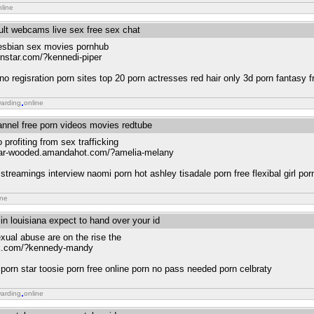
nline
dult webcams live sex free sex chat
lesbian sex movies pornhub
ornstar.com/?kennedi-piper
 no regisration porn sites top 20 porn actresses red hair only 3d porn fantasy fr
warding
online
hannel free porn videos movies redtube
profiting from sex trafficking
.ear-wooded.amandahot.com/?amelia-melany
streamings interview naomi porn hot ashley tisadale porn free flexibal girl por
ine
in louisiana expect to hand over your id
xual abuse are on the rise the
ork.com/?kennedy-mandy
 porn star toosie porn free online porn no pass needed porn celbraty
warding
online