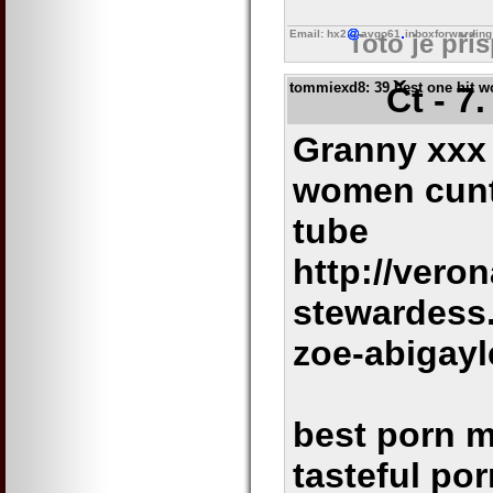
Email: hx2
avgo61
inboxforwarding
Toto je pří
tommiexd8
: 39 best one hit 
Čt - 7
Granny xxx
women cunt
tube
http://veron
stewardess
zoe-abigayl
best porn mo
tasteful po