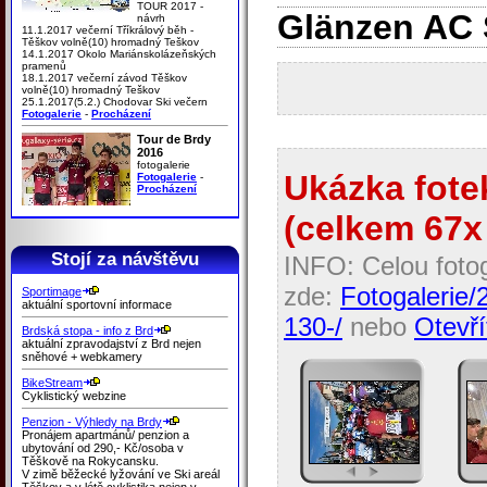
TOUR 2017 -
Glänzen
AC
návrh
11.1.2017 večerní Tříkrálový běh -
Těškov volně(10) hromadný Teškov
14.1.2017 Okolo Mariánskolázeňských
pramenů
18.1.2017 večerní závod Těškov
volně(10) hromadný Teškov
25.1.2017(5.2.) Chodovar Ski večern
Fotogalerie
-
Procházení
Tour de Brdy
2016
fotogalerie
Ukázka fotek
Fotogalerie
-
Procházení
(celkem 67x 
Stojí za návštěvu
INFO: Celou fotog
zde:
Fotogalerie/
Sportimage
aktuální sportovní informace
130-/
nebo
Otevří
Brdská stopa - info z Brd
aktuální zpravodajství z Brd nejen
sněhové + webkamery
BikeStream
Cyklistický webzine
Penzion - Výhledy na Brdy
Pronájem apartmánů/ penzion a
ubytování od 290,- Kč/osoba v
Těškově na Rokycansku.
V zimě běžecké lyžování ve Ski areál
Těškov a v létě cyklistika nejen v