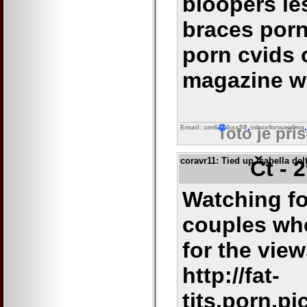
bloopers le
braces porn
porn cvids 
magazine w
Email: om6
bax98
inboxforwarding
Toto je pří
coravr11
: Tied up isabella de
Čt - 
Watching f
couples who
for the vie
http://fat-
tits.porn.p