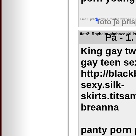
Email: jv6
pnw67
mailcatchzone
ru
Toto je pří
tiatr8
: Rhyheim shabazz drills
Pá - 1
King gay tw
gay teen se
http://black
sexy.silk-
skirts.tits
breanna
panty porn 