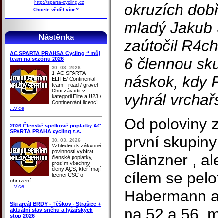
http://sparta-cycling.cz
okruzích dobř
.: Chcete vědět více? :.
mladý Jakub 
Nástěnka
zaútočil R4c
AC SPARTA PRAHSA Cycling ‘‘ můj
6 člennou sku
team na sezónu 2026
30. 03. 2026
1. AC SPARTA
náskok, kdy
ELITE/ Continental
team - road / gravel
Chci závodit v
vyhrál vrchař
kategorii Elite a U23 /
Continentání licencí.
...více
Od poloviny 
2026 Členské spolkové poplatky AC
SPARTA PRAHA cycling z.s.
první skupiny
30. 03. 2026
Vzhledem k zákonné
povinnosti vybírat
Glänzner , al
členské poplatky,
prosím všechny
členy ACS, kteří mají
cílem se pelo
licenci ČSC o
uhrazení
...více
Habermann as
Ski areál BRDY - Těškov - Strašice +
na 52 a 56. m
aktuální stav sněhu a lyžařských
stop 2026