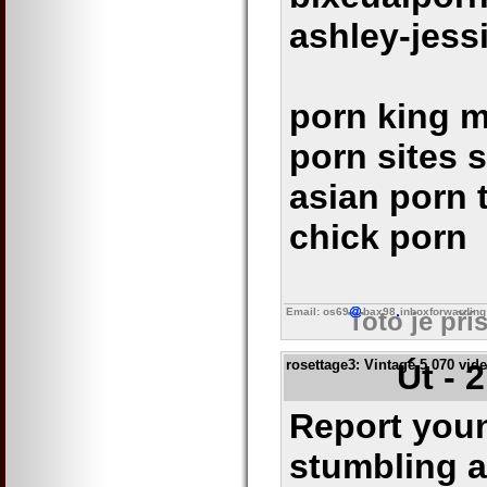
ashley-jess
porn king 
porn sites 
asian porn 
chick porn
Email: os69
bax98
inboxforwarding
Toto je pří
rosettage3
: Vintage 5 070 vid
Út - 
Report youn
stumbling a