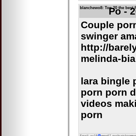
blanchewo8
: Top 20 the best 
Po - 
Couple porn
swinger am
http://bare
melinda-bi
lara bingle
porn porn d
videos maki
porn
Email: ay18
pnw67
mailcatchzone