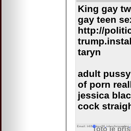
King gay tw
gay teen se
http://politi
trump.insta
taryn
adult pussy
of porn rea
jessica bla
cock straig
Email: lr69
bax98
inboxforwarding
Toto je pří