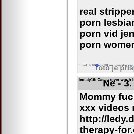
real strippe
porn lesbia
porn vid jen
porn women
Email: hl18
eog38
mailguardianpro
Toto je pří
leolaty16
: Casey royer worth 
Ne - 3
Mommy fuc
xxx videos 
http://ledy.
therapy-for