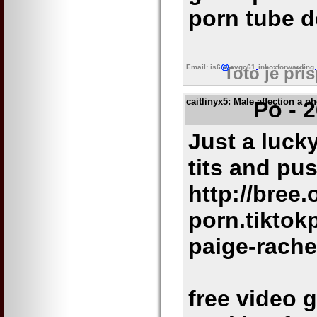
porn tube 
Email: is6
avgo61
inboxforwarding
Toto je pří
caitlinyx5
: Male affection a p
Po - 
Just a luck
tits and pu
http://bree.
porn.tiktok
paige-rache
free video 