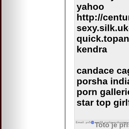
yahoo
http://centu
sexy.silk.uk
quick.topan
kendra
candace cag
porsha indi
porn galler
star top gir
Email: yx5
eog38
mailguardianpro
Toto je př