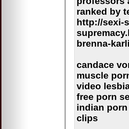
professors 
ranked by t
http://sexi-s
supremacy.
brenna-karl
candace von
muscle porn
video lesbi
free porn s
indian por
clips