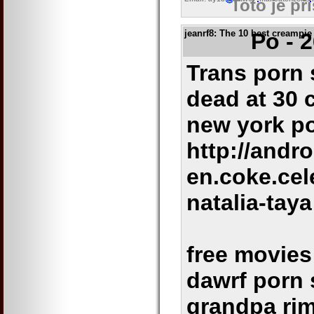
Toto je př
jeanrf8
: The 10 best creampie 
Po - 
Trans porn 
dead at 30 
new york p
http://andr
en.coke.cel
natalia-taya
free movies
dawrf porn 
grandpa ri