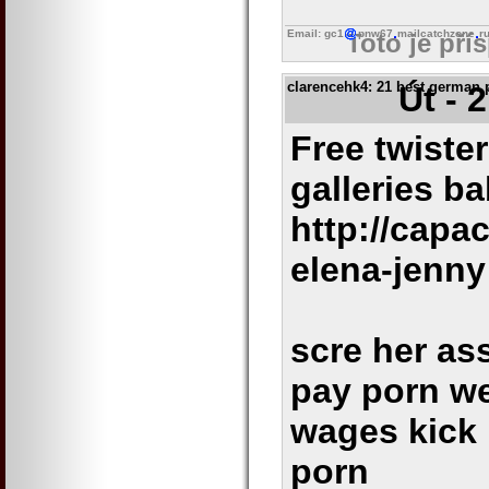
Email: gc1
pnw67
mailcatchzone
r
Toto je pří
clarencehk4
: 21 best german p
Út - 
Free twister
galleries b
http://cap
elena-jenny
scre her as
pay porn we
wages kick 
porn