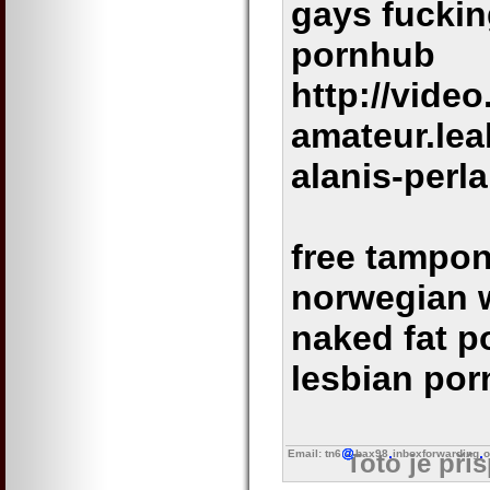
gays fuckin
pornhub
http://video
amateur.le
alanis-perla
free tampo
norwegian 
naked fat p
lesbian por
Email: tn6
bax98
inboxforwarding
o
Toto je pří