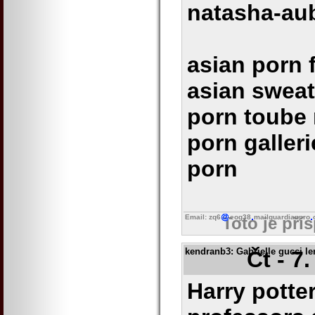
natasha-au
asian porn 
asian sweat
porn toube
porn galleri
porn
Email: zq6
eog38
mailguardianpro
Toto je pří
kendranb3
: Gabrielle gucci 
Čt - 7
Harry potter