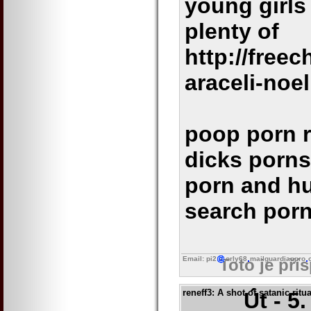
young girls 
plenty of
http://free
araceli-noel
poop porn r
dicks porns
porn and hu
search por
Email: pi2
orly68
mailguardianpro
Toto je pří
reneff3
: A shot of satanic ritu
Út - 5