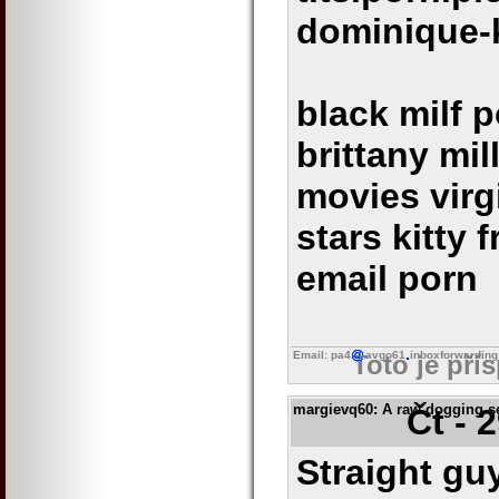
dominique-k
black milf 
brittany mil
movies virgi
stars kitty f
email porn
Email: pa4
avgo61
inboxforwarding
Toto je pří
margievq60
: A raw dogging s
Čt - 
Straight gu