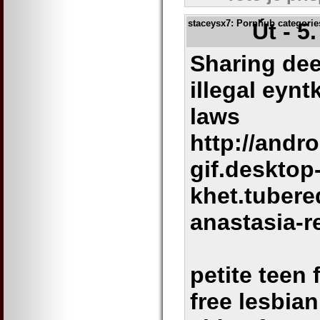
staceysx7
: Pornhub categories
Út - 5
Sharing dee
illegal eyn
laws
http://andro
gif.desktop
khet.tuber
anastasia-r
petite teen
free lesbia