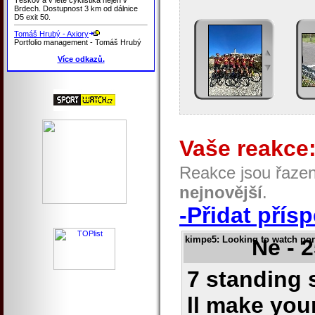
Brdech. Dostupnost 3 km od dálnice
D5 exit 50.
Tomáš Hrubý - Axiory
Portfolio management - Tomáš Hrubý
Více odkazů.
Vaše reakce
Reakce jsou řaze
nejnovější
.
-Přidat přís
kimpe5
: Looking to watch por
Ne - 
7 standing 
ll make you