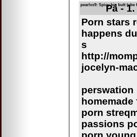
pearlxs9
: Spicy big butt tube 
Pá - 1
Porn stars r
happens dur
s
http://mom
jocelyn-ma
perswation 
homemade f
porn streqm
passions po
porn young