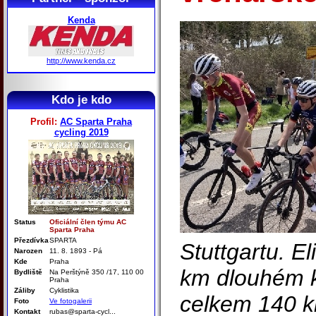
Kenda
http://www.kenda.cz
Kdo je kdo
Profil:
AC Sparta Praha
cycling 2019
Status
Oficiální člen týmu AC
Sparta Praha
Přezdívka
SPARTA
Stuttgartu. El
Narozen
11. 8. 1893 - Pá
Kde
Praha
km dlouhém 
Bydliště
Na Perštýně 350 /17, 110 00
Praha
Záliby
Cyklistika
celkem 140 k
Foto
Ve fotogalerii
Kontakt
rubas@sparta-cycl...