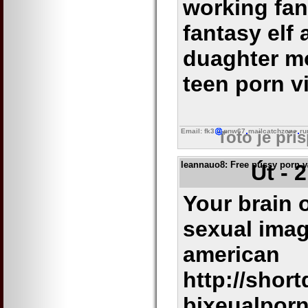
working fan
fantasy elf
duaghter m
teen porn v
Email: fk3
pnw67
mailcatchzone
ru
Toto je pří
leannauo8
: Free pussy porn 
Út - 
Your brain 
sexual imag
american
http://shor
bixeualporn