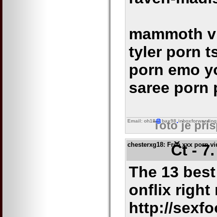
mammoth vi
tyler porn 
porn emo y
saree porn 
Email: oh18
bax98
inboxforwarding
Toto je pří
chesterxg18
: Free xxx porn v
Čt - 7
The 13 best
onflix right
http://sexf