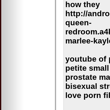
how they
http://andr
queen-
redroom.a4
marlee-kayl
youtube of 
petite smal
prostate m
bisexual st
love porn f