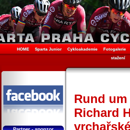
HOME
Sparta Junior
Cykloakademie
Fotogalerie
stažení
Rund um 
Richard 
vrchařské
Partner - sponzor