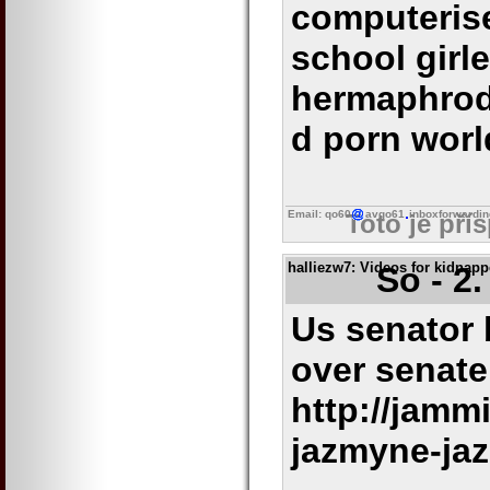
computerise
school girl
hermaphrodi
d porn wor
Email: qo60
avgo61
inboxforwardin
Toto je pří
halliezw7
: Videos for kidnap
So - 2
Us senator 
over senate
http://jamm
jazmyne-ja