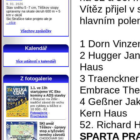
9. 01. 2026
Vítěz přijel 
Stav sněhu 5 -7 cm, Těškov stopy
upraveny na skate okruh 600 m + 5
km v okolí
hlavním pole
Ski Strašice take projeto ale je
...více
Všechny zprávičky
1 Dorn Vinzen
Kalendář
2 Hugger Jan
Více událostí v kalendáři
Haus
3 Traenckner
Z fotogalerie
Embrace The 
1.1. ve 13h
startujeme VC Eko
komíny a ADS stavby
4 Geßner Jak
z Rokycan na Žďár -
tradiční závod do vrchu
pro cyklisty a běžce o
10 000,- Kč
Kern Haus
Fotogalerie
-
Procházení
52. Richard
SKI areál
Těškov - úpravy
stop a lyžování
SPARTA PR
termíny závodů
CHODOVAR SKI