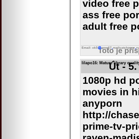
video free 
ass free po
adult free p
Email: xk5
pnw67
mailcatchzone
r
Toto je pří
lilapo16
: Mature library quali
Út - 5
1080p hd po
movies in h
anyporn
http://chas
prime-tv-pr
raven-madi