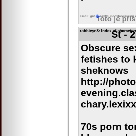
Email: gn5
bax98
inboxforwarding
Toto je pří
robbieyn8
: Index of character
St - 
Obscure sex
fetishes to
sheknows
http://phot
evening.cla
chary.lexix
70s porn to