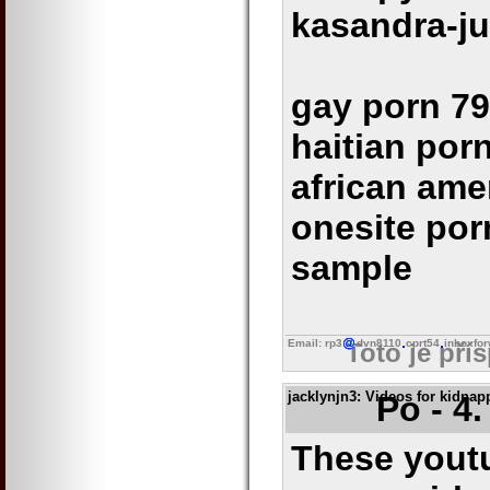
kasandra-ju
gay porn 79
haitian por
african ame
onesite por
sample
Email: rp3
dvn8110
cprt54
inboxfo
Toto je pří
jacklynjn3
: Videos for kidna
Po - 4
These yout