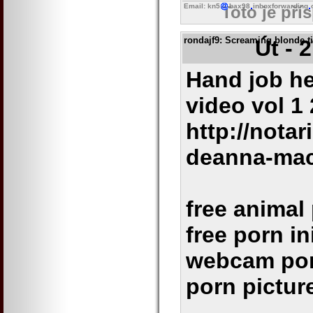
Email: kn5
bax98
inboxforwarding
Toto je pří
rondajf9
: Screaming blonde t
Út - 
Hand job h
video vol 1
http://nota
deanna-mac
free animal
free porn in
webcam porn
porn pictur