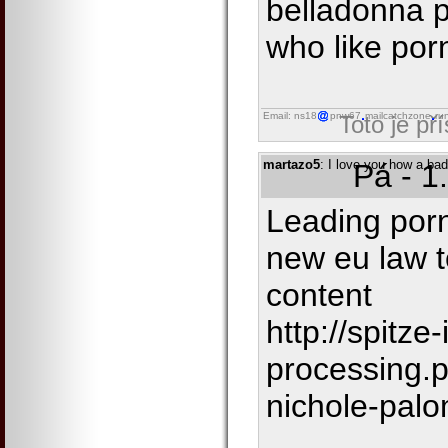
belladonna 
who like por
Email: ns18
pnw67
mailcatchzone
ru
Toto je př
martazo5
: I love you how a bad
Pá - 1
Leading porn
new eu law t
content
http://spitze
processing.
nichole-pal