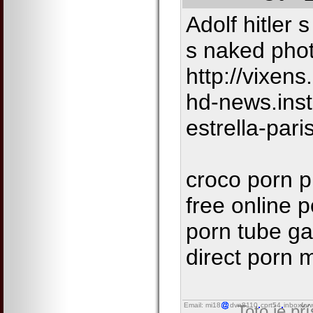
Adolf hitler 
s naked pho
http://vixens
hd-news.ins
estrella-pari
croco porn p
free online 
porn tube gab
direct porn 
Email: mi18
dvn8110
cprt54
inboxfor
Toto je př