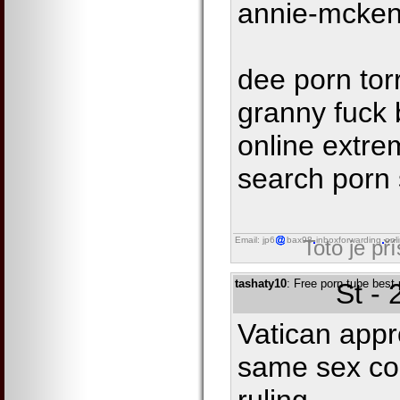
annie-mcke
dee porn tor
granny fuck 
online extr
search porn 
Email: jp6
bax98
inboxforwarding
onl
Toto je př
tashaty10
: Free porn tube best
St -
Vatican appr
same sex co