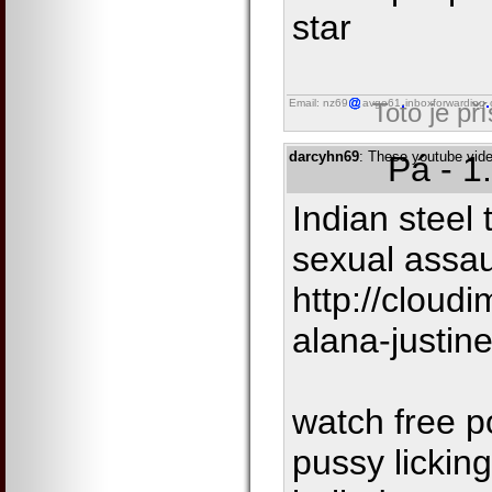
star
Email: nz69
avgo61
inboxforwarding
Toto je př
darcyhn69
: These youtube video
Pá - 1
Indian steel 
sexual assau
http://cloud
alana-justin
watch free p
pussy licking