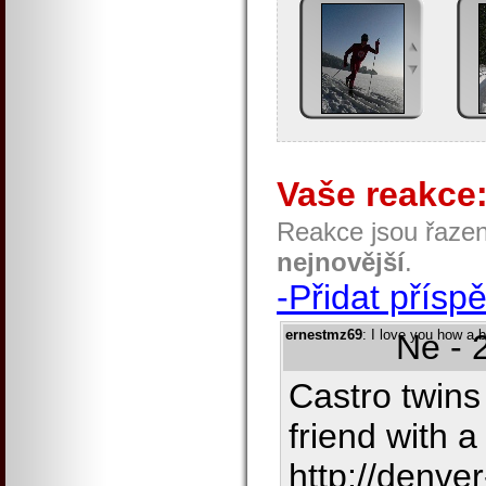
Vaše reakce
Reakce jsou řaze
nejnovější
.
-Přidat přísp
ernestmz69
: I love you how a 
Ne - 
Castro twins 
friend with a
http://denver