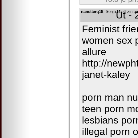
nanetterq18
: Sonja heeft zin 
Út -
Feminist frie
women sex po
allure
http://newph
janet-kaley
porn man nu
teen porn mo
lesbians por
illegal porn 