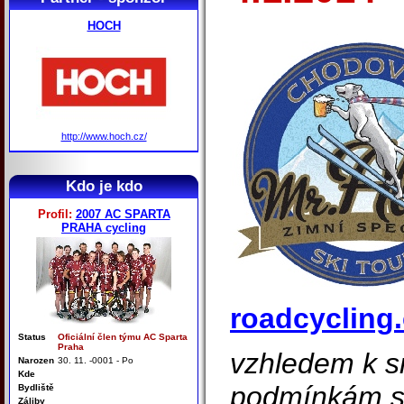
HOCH
http://www.hoch.cz/
Kdo je kdo
Profil:
2007 AC SPARTA
PRAHA cycling
roadcycling.
Status
Oficiální člen týmu AC Sparta
Praha
vzhledem k 
Narozen
30. 11. -0001 - Po
Kde
podmínkám se
Bydliště
Záliby