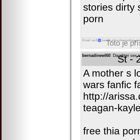
stories dirty 
porn
Email: ee3
bax98
inboxforwarding
on
Toto je př
bernadinewl60
: Daughter sex v
St -
A mother s l
wars fanfic f
http://ariss
teagan-kayl
free thia por