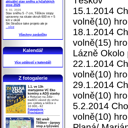
Těškov
aktuální stav sněhu a lyžařských
stop 2026
15.1.2014 Ch
9. 01. 2026
Stav sněhu 5 -7 cm, Těškov stopy
upraveny na skate okruh 600 m + 5
volně(10) hr
km v okolí
Ski Strašice take projeto ale je
...více
18.1.2014 Ch
Všechny zprávičky
volně(15) hr
Kalendář
Lázně Okolo 
22.1.2014 Ch
Více událostí v kalendáři
volně(10) h
Z fotogalerie
29.1.2014 Ch
1.1. ve 13h
startujeme VC Eko
volně(10) h
komíny a ADS stavby
z Rokycan na Žďár -
tradiční závod do vrchu
5.2.2014 Cho
pro cyklisty a běžce o
10 000,- Kč
Fotogalerie
-
Procházení
volně(10) h
SKI areál
Těškov - úpravy
Planá/ Mariá
stop a lyžování