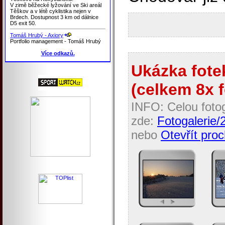
V zimě běžecké lyžování ve Ski areál
Těškov a v létě cyklistika nejen v
Brdech. Dostupnost 3 km od dálnice
D5 exit 50.
Tomáš Hrubý - Axiory
Portfolio management - Tomáš Hrubý
Více odkazů.
Ukázka fotek
(celkem 8x f
INFO: Celou fotog
zde:
Fotogalerie/
nebo
Otevřít proc