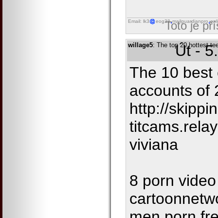
Email: lk3
eog38
mailguardianpro
onl
Toto je př
willage5
: The top 20 hottest te
Út - 5
The 10 best
accounts of 
http://skippin
titcams.rel
viviana
8 porn video
cartoonnetwo
men porn fr