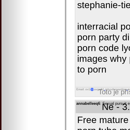
stephanie-ti
interracial p
porn party d
porn code ly
images why 
to porn
Email: ov1
avgo61
inboxforwarding
o
Toto je př
annabelleeq6
: Sexual pursuit 
Ne - 3
Free mature