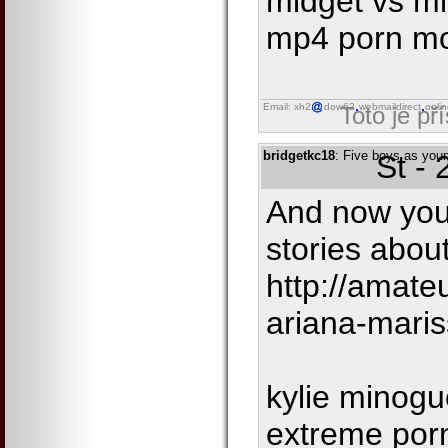
midget vs m
mp4 porn mo
Email: xh2
dow62
webmaildirect
onli
Toto je př
bridgetkc18
: Five boys as you
St -
And now your 
stories abo
http://amate
ariana-mari
kylie minogu
extreme porn