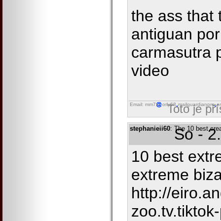
the ass that 
antiguan porn
carmasutra p
video
Email: mm7
orly68
mailguardianpro
o
Toto je př
stephanieii60
: The 10 best cre
So - 2
10 best extr
extreme biza
http://eiro.
zoo.tv.tikto