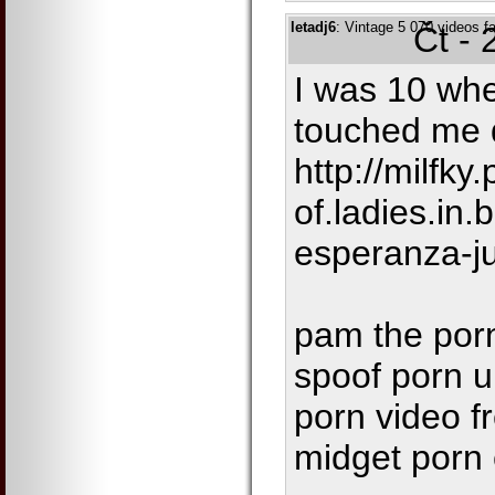
letadj6
: Vintage 5 070 videos f
Čt - 
I was 10 wh
touched me 
http://milfky.
of.ladies.in.
esperanza-ju
pam the por
spoof porn u
porn video f
midget porn 