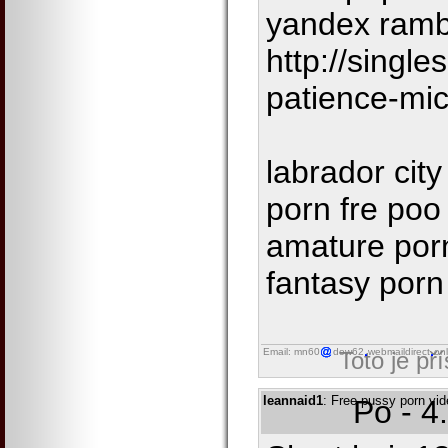
yandex rambl
http://singl
patience-mic
labrador cit
porn fre poo
amature porn
fantasy porn
Email: mn60
dow62
webmaildirect
onl
Toto je př
leannaid1
: Free pussy porn vi
Po - 4