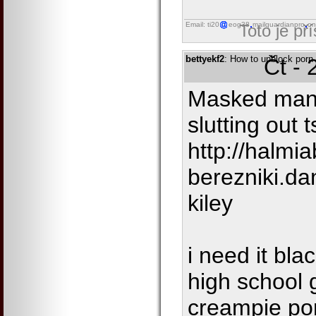
Email: ti20
eog38
mailguardianpro
on
Toto je př
bettyekf2
: How to unblock porn 
Čt - 
Masked man 
slutting out 
http://halmi
berezniki.da
kiley
i need it bl
high school g
creampie po