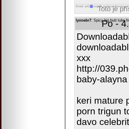
Email: yd1
eog38
mailguardianpro
on
Toto je př
lynnebr7
: Spicy big butt tube f
Po - 4
Downloadabl
downloadabl
xxx
http://039.
baby-alayna
keri mature 
porn trigun 
davo celebrit