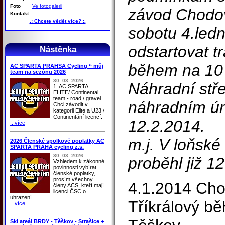
Foto
Ve fotogalerii
závod Chodov
Kontakt
.: Chcete vědět více? :.
sobotu 4.led
odstartovat t
Nástěnka
během na 10 
AC SPARTA PRAHSA Cycling ‘‘ můj
team na sezónu 2026
30. 03. 2026
Náhradní stř
1. AC SPARTA
ELITE/ Continental
team - road / gravel
náhradním ú
Chci závodit v
kategorii Elite a U23 /
Continentání licencí.
12.2.2014.
...více
m.j. V loňské
2026 Členské spolkové poplatky AC
SPARTA PRAHA cycling z.s.
30. 03. 2026
proběhl již 1
Vzhledem k zákonné
povinnosti vybírat
členské poplatky,
prosím všechny
4.1.2014 Cho
členy ACS, kteří mají
licenci ČSC o
uhrazení
Tříkrálový b
...více
Ski areál BRDY - Těškov - Strašice +