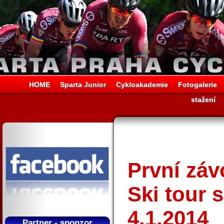
HOME
Sparta Junior
Cykloakademie
Fotogalerie
stažení
První zá
Ski tour 
4.1.2014
Partner - sponzor