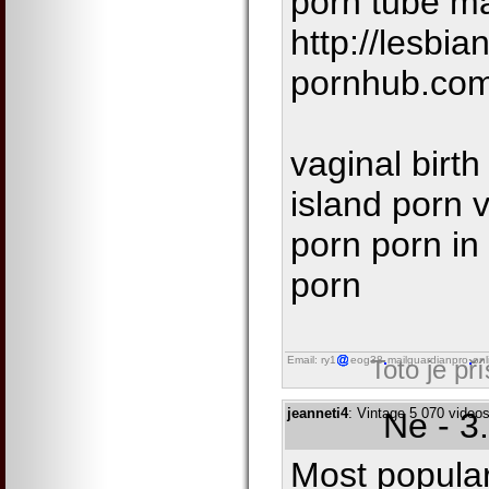
porn tube m
http://lesbian
pornhub.co
vaginal birth
island porn v
porn porn in
porn
Email: ry1
eog38
mailguardianpro
onl
Toto je př
jeanneti4
: Vintage 5 070 video
Ne - 3
Most popular