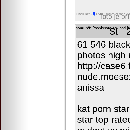
Email: ne60
pnw67
mailcatchzone
ru
Toto je př
tomub9
: Passionate sex and f
St -
61 546 black 
photos high 
http://case6.
nude.moese
anissa
kat porn sta
star top rat