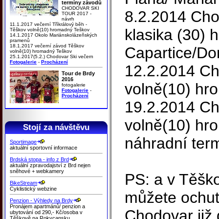
termíny závodů
CHODOVAR SKI
8.2.2014 Cho
TOUR 2017 -
návrh
11.1.2017 večerní Tříkrálový běh -
klasika (30)
Těškov volně(10) hromadný Teškov
14.1.2017 Okolo Mariánskolázeňských
pramenů
18.1.2017 večerní závod Těškov
Capartice/Do
volně(10) hromadný Teškov
25.1.2017(5.2.) Chodovar Ski večern
Fotogalerie
-
Procházení
12.2.2014 Ch
Tour de Brdy
2016
volně(10) h
fotogalerie
Fotogalerie
-
Procházení
19.2.2014 Ch
volně(10) hr
Stojí za návštěvu
náhradní ter
Sportimage
aktuální sportovní informace
Brdská stopa - info z Brd
aktuální zpravodajství z Brd nejen
sněhové + webkamery
PS: a v Těšk
BikeStream
Cyklistický webzine
můžete ochut
Penzion - Výhledy na Brdy
Pronájem apartmánů/ penzion a
Chodovar již 
ubytování od 290,- Kč/osoba v
Těškově na Rokycansku.