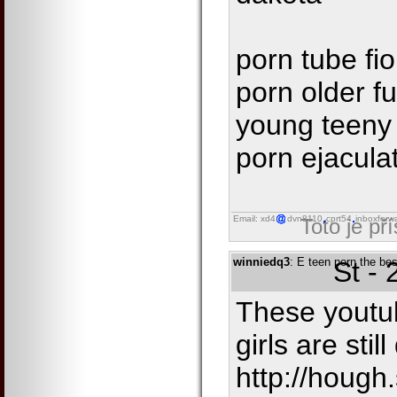
porn tube f
porn older f
young teeny 
porn ejacula
Email: xd4
dvn8110
cprt54
inboxforw
Toto je př
winniedq3
: E teen porn the be
St -
These youtu
girls are stil
http://hough