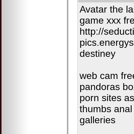
Avatar the l
game xxx fr
http://seduc
pics.energy
destiney
web cam fre
pandoras bo
porn sites a
thumbs anal
galleries