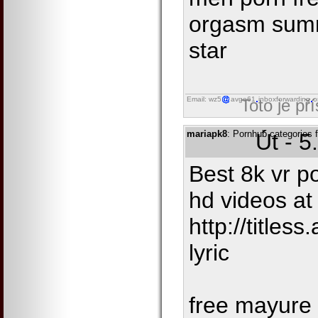
orgasm summ
star
Email: wz5
avgo61
inboxforwarding
o
Toto je př
mariapk8
: Pornhub categories f
Út - 5
Best 8k vr p
hd videos at
http://titles
lyric
free mayure 