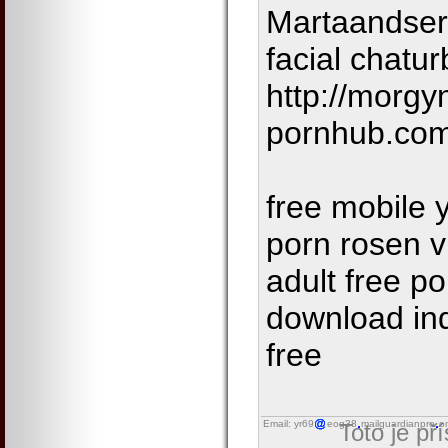
Martaandserg
facial chatu
http://morgyn
pornhub.com
free mobile 
porn rosen v
adult free po
download in
free
Email: yr69
eog38
mailguardianpro
o
Toto je př