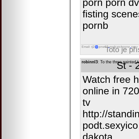
porn porn dv
fisting scene
pornb
Email: rj2
pnw67
mailcatchzone
run
Toto je př
robinnl3
: To the three painted 
St -
Watch free h
online in 7
tv
http://stand
podt.sexyic
dakota