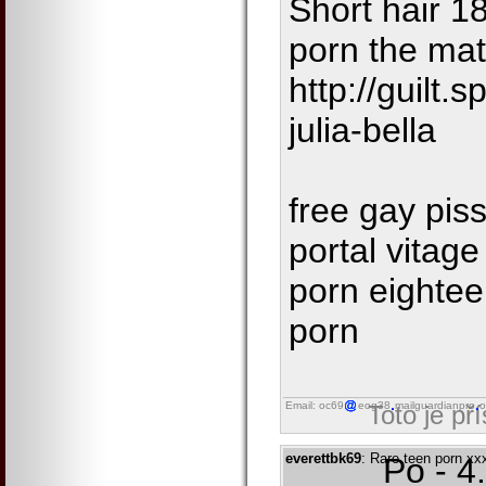
Short hair 1
porn the mat
http://guilt
julia-bella
free gay pis
portal vitag
porn eightee
porn
Email: oc69
eog38
mailguardianpro
o
Toto je př
everettbk69
: Rare teen porn xx
Po - 4