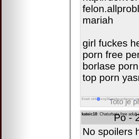
felon.allprob
mariah
girl fuckes h
porn free p
borlase porn
top porn yas
Email: ek4
eog38
mailguardianpro
on
Toto je 
kateic18
: Chaturbate free adul
Po - 
No spoilers 