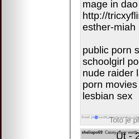
mage in dao 
http://tricxy
esther-miah
public porn s
schoolgirl p
nude raider l
porn movies 
lesbian sex
Email: ji4
bax98
inboxforwarding
onli
Toto je 
sheliapo69
: Casey royer worth
Út - 