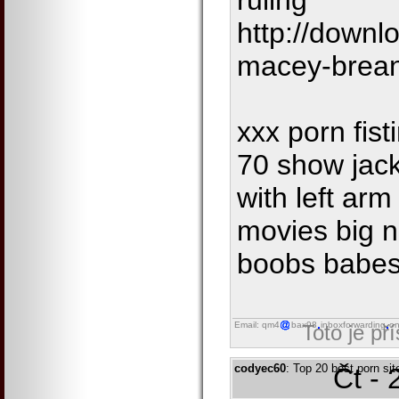
ruling
http://downl
macey-brea
xxx porn fist
70 show jack
with left arm
movies big n
boobs babes
Email: qm4
bax98
inboxforwarding
on
Toto je př
codyec60
: Top 20 best porn s
Čt - 