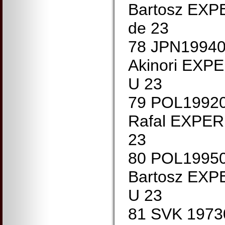
Bartosz EXP
de 23
78 JPN1994
Akinori EXP
U 23
79 POL1992
Rafal EXPER
23
80 POL1995
Bartosz EXP
U 23
81 SVK 1973