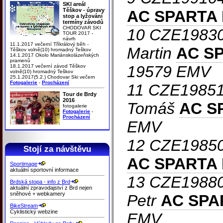
SKI areál
Těškov - úpravy
AC SPARTA
stop a lyžování
termíny závodů
CHODOVAR SKI
10 CZE1983
TOUR 2017 -
návrh
11.1.2017 večerní Tříkrálový běh -
Martin
AC S
Těškov volně(10) hromadný Teškov
14.1.2017 Okolo Mariánskolázeňských
pramenů
19579 EMV
18.1.2017 večerní závod Těškov
volně(10) hromadný Teškov
25.1.2017(5.2.) Chodovar Ski večern
Fotogalerie
-
Procházení
11 CZE1985
Tour de Brdy
2016
Tomáš
AC S
fotogalerie
Fotogalerie
-
Procházení
EMV
12 CZE19850
Stojí za návštěvu
AC SPARTA
Sportimage
aktuální sportovní informace
13 CZE1988
Brdská stopa - info z Brd
aktuální zpravodajství z Brd nejen
sněhové + webkamery
Petr
AC SPA
BikeStream
Cyklistický webzine
EMV