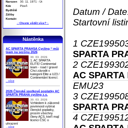
Narozen
30. 11. 1971 - Út
Kde
Plzeň
Datum / Date:
Bydliště
Záliby
Kontakt
Startovní listi
.: Chcete vědět více? :.
Nástěnka
1 CZE19950
AC SPARTA PRAHSA Cycling ‘‘ můj
SPARTA PR
team na sezónu 2026
30. 03. 2026
1. AC SPARTA
2 CZE19930
ELITE/ Continental
team - road / gravel
Chci závodit v
AC SPARTA
kategorii Elite a U23 /
Continentání licencí.
...více
EMU23
2026 Členské spolkové poplatky AC
3 CZE199508
SPARTA PRAHA cycling z.s.
30. 03. 2026
Vzhledem k zákonné
SPARTA PR
povinnosti vybírat
členské poplatky,
prosím všechny
4 CZE199512
členy ACS, kteří mají
licenci ČSC o
uhrazení
...více