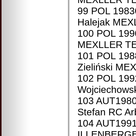
99 POL 1983
Halejak ME
100 POL 199
MEXLLER T
101 POL 198
Zieliński M
102 POL 199
Wojciechow
103 AUT198
Stefan RC Ar
104 AUT199
ILLENBERGE