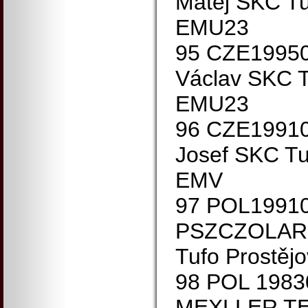
Matěj SKC Tu
EMU23
95 CZE199
Václav SKC T
EMU23
96 CZE199
Josef SKC Tu
EMV
97 POL1991
PSZCZOLARS
Tufo Prostěj
98 POL 19830
MEXLLER T