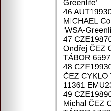
Greenlife’
46 AUT1993
MICHAEL Con
‘WSA-Greenli
47 CZE1987
Ondřej ČEZ
TÁBOR 6597
48 CZE1993
ČEZ CYKLO
11361 EMU2
49 CZE1989
Michal ČEZ