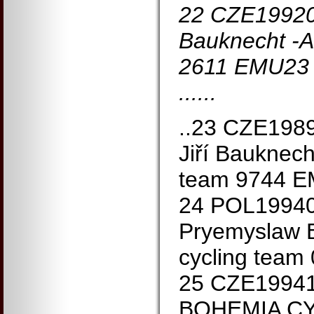
22 CZE1992
Bauknecht -A
2611 EMU23
......
..23 CZE19
Jiří Bauknech
team 9744 
24 POL19940
Pryemyslaw B
cycling team
25 CZE1994
BOHEMIA C