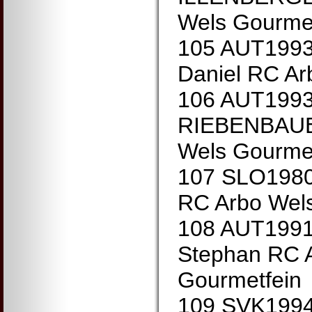
Wels Gourmet
105 AUT199
Daniel RC Ar
106 AUT199
RIEBENBAUER
Wels Gourmet
107 SLO198
RC Arbo Wel
108 AUT199
Stephan RC 
Gourmetfein
109 SVK1994