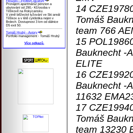
Penzion - Výhledy na Brdy
Pronájem apartmánů/ penzion a
14 CZE1978
ubytování od 290,- Kč/osoba v
Těškově na Rokycansku.
V zimě běžecké lyžování ve Ski areál
Tomáš Baukne
Těškov a v létě cyklistika nejen v
Brdech. Dostupnost 3 km od dálnice
D5 exit 50.
team 766 A
Tomáš Hrubý - Axiory
Portfolio management - Tomáš Hrubý
15 POL19860
Více odkazů.
Bauknecht -A
ELITE
16 CZE1992
Bauknecht -A
11632 EMA2
17 CZE1994
Tomáš Baukne
team 13230