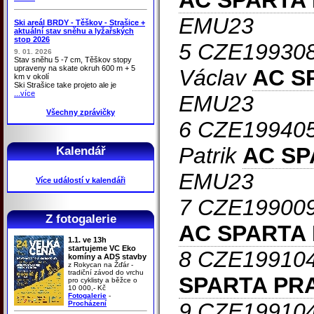
AC SPARTA
EMU23
Ski areál BRDY - Těškov - Strašice +
aktuální stav sněhu a lyžařských
stop 2026
5 CZE19930
9. 01. 2026
Stav sněhu 5 -7 cm, Těškov stopy
upraveny na skate okruh 600 m + 5
Václav
AC S
km v okolí
Ski Strašice take projeto ale je
...více
EMU23
Všechny zprávičky
6 CZE19940
Patrik
AC SP
Kalendář
EMU23
Více událostí v kalendáři
7 CZE19900
Z fotogalerie
AC SPARTA
1.1. ve 13h
startujeme VC Eko
8 CZE19910
komíny a ADS stavby
z Rokycan na Žďár -
tradiční závod do vrchu
SPARTA PR
pro cyklisty a běžce o
10 000,- Kč
Fotogalerie
-
9 CZE19910
Procházení