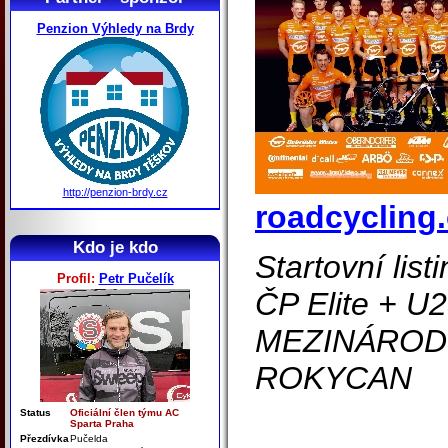
Penzion Výhledy na Brdy
http://penzion-brdy.cz
roadcycling.
Kdo je kdo
Startovní list
Profil:
Petr Pučelík
ČP Elite + U2
MEZINÁROD
ROKYCAN
Status
Oficiální člen týmu AC
Sparta Praha
Přezdívka
Pučelda