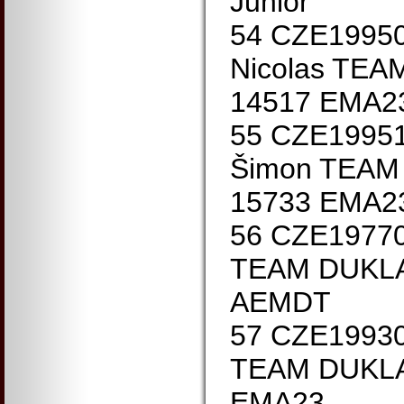
Junior
54 CZE1995
Nicolas TE
14517 EMA2
55 CZE1995
Šimon TEAM
15733 EMA2
56 CZE19770
TEAM DUKLA
AEMDT
57 CZE19930
TEAM DUKLA
EMA23