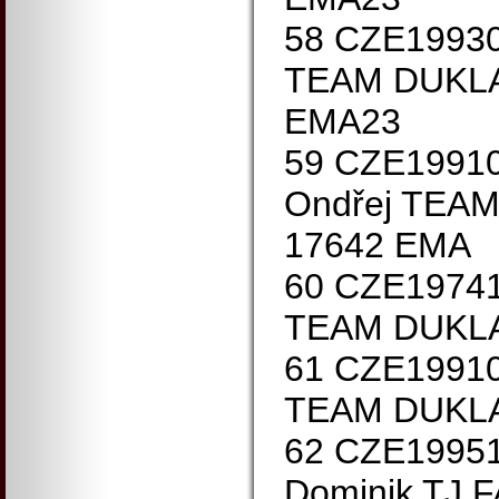
58 CZE1993
TEAM DUKLA
EMA23
59 CZE1991
Ondřej TEA
17642 EMA
60 CZE1974
TEAM DUKLA
61 CZE1991
TEAM DUKLA
62 CZE1995
Dominik TJ