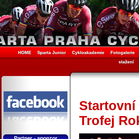
HOME
Sparta Junior
Cykloakademie
Fotogalerie
stažení
Startovní 
Trofej R
Partner - sponzor