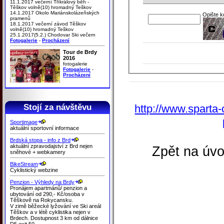
11.1.2017 večerní Tříkrálový běh -
Těškov volně(10) hromadný Teškov
14.1.2017 Okolo Mariánskolázeňských
Opište 
pramenů
18.1.2017 večerní závod Těškov
volně(10) hromadný Teškov
25.1.2017(5.2.) Chodovar Ski večern
Fotogalerie
-
Procházení
Tour de Brdy
2016
fotogalerie
Fotogalerie
-
Procházení
Stojí za návštěvu
http://www.sparta-
Sportimage
aktuální sportovní informace
Brdská stopa - info z Brd
aktuální zpravodajství z Brd nejen
Zpět na úvo
sněhové + webkamery
BikeStream
Cyklistický webzine
Penzion - Výhledy na Brdy
Pronájem apartmánů/ penzion a
ubytování od 290,- Kč/osoba v
Těškově na Rokycansku.
V zimě běžecké lyžování ve Ski areál
Těškov a v létě cyklistika nejen v
Brdech. Dostupnost 3 km od dálnice
D5 exit 50.