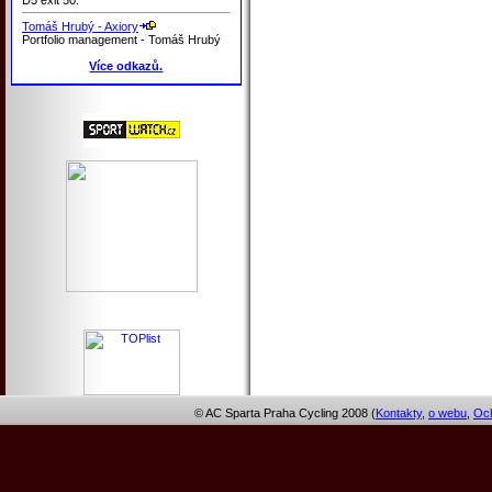
Tomáš Hrubý - Axiory
Portfolio management - Tomáš Hrubý
Více odkazů.
© AC Sparta Praha Cycling 2008 (
Kontakty
,
o webu
,
Och