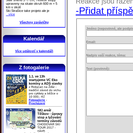
Reakce jsou řaze
upraveny na skate okruh 600 m + 5
km v okolí
-Přidat přísp
Ski Strašice take projeto ale je
...více
Všechny zprávičky
Jméno (nepovinné, ale podpis 
Kalendář
Email:
Více událostí v kalendáři
Nadpis vaší reakce, téma:
Z fotogalerie
Text (povinné):
1.1. ve 13h
startujeme VC Eko
komíny a ADS stavby
z Rokycan na Žďár -
tradiční závod do vrchu
pro cyklisty a běžce o
10 000,- Kč
Fotogalerie
-
Procházení
SKI areál
Těškov - úpravy
stop a lyžování
termíny závodů
CHODOVAR SKI
TOUR 2017 -
návrh