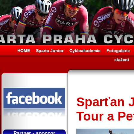
HOME
Sparta Junior
Cykloakademie
Fotogalerie
stažení
Sparťan J
Tour a Pet
Partner - sponzor