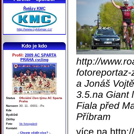
Řetězy KMC
http://www.cyklomax.cz/
Kdo je kdo
Profil:
2009 AC SPARTA
http://www.r
PRAHA cycling
fotoreportaz-
a Jonáš Vojtě
3.5.na Giant 
Status
Oficiální člen týmu AC Sparta
Praha
Fiala před M
Narozen
30. 11. -0001 - Po
Kde
Příbram
Bydliště
Záliby
Foto
Ve fotogalerii
více na http:/
Kontakt
.: Chcete vědět více? :.