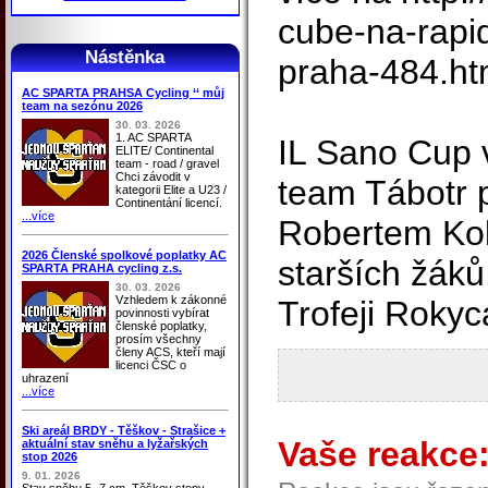
cube-na-rapid
Nástěnka
praha-484.h
AC SPARTA PRAHSA Cycling ‘‘ můj
team na sezónu 2026
30. 03. 2026
1. AC SPARTA
IL Sano Cup 
ELITE/ Continental
team - road / gravel
Chci závodit v
team Tábotr 
kategorii Elite a U23 /
Continentání licencí.
...více
Robertem Kob
2026 Členské spolkové poplatky AC
starších žáků.
SPARTA PRAHA cycling z.s.
30. 03. 2026
Vzhledem k zákonné
Trofeji Roky
povinnosti vybírat
členské poplatky,
prosím všechny
členy ACS, kteří mají
licenci ČSC o
uhrazení
...více
Ski areál BRDY - Těškov - Strašice +
Vaše reakce
aktuální stav sněhu a lyžařských
stop 2026
9. 01. 2026
Stav sněhu 5 -7 cm, Těškov stopy