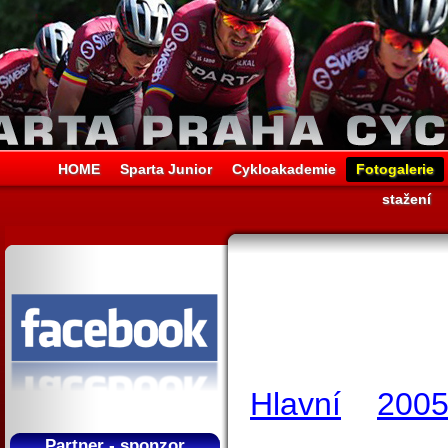
HOME
Sparta Junior
Cykloakademie
Fotogalerie
stažení
Hlavní
200
Partner - sponzor