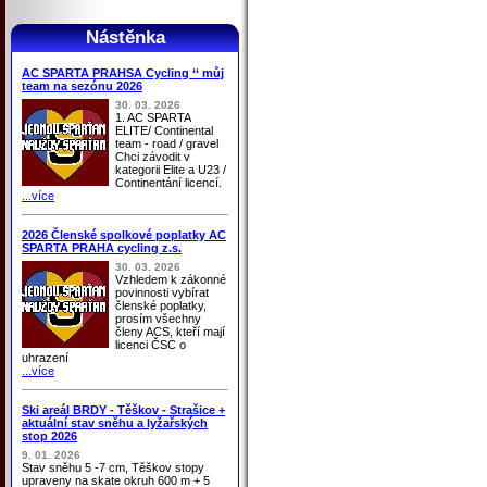
Nástěnka
AC SPARTA PRAHSA Cycling ‘‘ můj
team na sezónu 2026
30. 03. 2026
1. AC SPARTA
ELITE/ Continental
team - road / gravel
Chci závodit v
kategorii Elite a U23 /
Continentání licencí.
...více
2026 Členské spolkové poplatky AC
SPARTA PRAHA cycling z.s.
30. 03. 2026
Vzhledem k zákonné
povinnosti vybírat
členské poplatky,
prosím všechny
členy ACS, kteří mají
licenci ČSC o
uhrazení
...více
Ski areál BRDY - Těškov - Strašice +
aktuální stav sněhu a lyžařských
stop 2026
9. 01. 2026
Stav sněhu 5 -7 cm, Těškov stopy
upraveny na skate okruh 600 m + 5