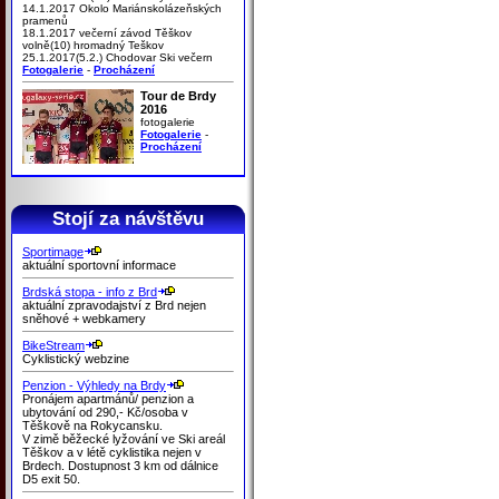
14.1.2017 Okolo Mariánskolázeňských
pramenů
18.1.2017 večerní závod Těškov
volně(10) hromadný Teškov
25.1.2017(5.2.) Chodovar Ski večern
Fotogalerie
-
Procházení
Tour de Brdy
2016
fotogalerie
Fotogalerie
-
Procházení
Stojí za návštěvu
Sportimage
aktuální sportovní informace
Brdská stopa - info z Brd
aktuální zpravodajství z Brd nejen
sněhové + webkamery
BikeStream
Cyklistický webzine
Penzion - Výhledy na Brdy
Pronájem apartmánů/ penzion a
ubytování od 290,- Kč/osoba v
Těškově na Rokycansku.
V zimě běžecké lyžování ve Ski areál
Těškov a v létě cyklistika nejen v
Brdech. Dostupnost 3 km od dálnice
D5 exit 50.