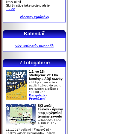
km v okolí
Ski Strašice take projeto ale je
...více
Všechny zprávičky
Kalendář
Více událostí v kalendáři
Z fotogalerie
1.1. ve 13h
startujeme VC Eko
komíny a ADS stavby
z Rokycan na Žďár -
tradiční závod do vrchu
pro cyklisty a běžce o
10 000,- Kč
Fotogalerie
-
Procházení
SKI areál
Těškov - úpravy
stop a lyžování
termíny závodů
CHODOVAR SKI
TOUR 2017 -
návrh
11.1.2017 večerní Tříkrálový běh -
Těškov volně(10) hromadný Teškov