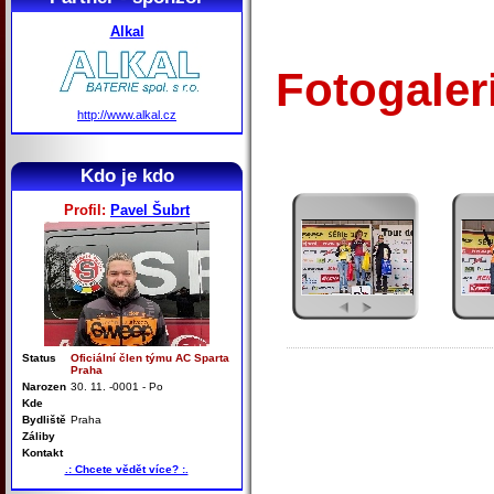
Alkal
Fotogale
http://www.alkal.cz
Kdo je kdo
Profil:
Pavel Šubrt
Status
Oficiální člen týmu AC Sparta
Praha
Narozen
30. 11. -0001 - Po
Kde
Bydliště
Praha
Záliby
Kontakt
.: Chcete vědět více? :.