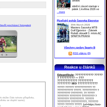
Strašic
silniční závod startuje v
pátek 1.května 2026 ve
...more
Plzeňský pohár časovka Ejpovice
30th March 2026
Otevřít procházecí fotogalerii
Masters časovka MTB
Golf Ejpovice - Zdenek
Rubáš obsadil 3. místo
AC
SPARTA PRAHA
Všechny zprávy Sparty B
RSS vlákno (B)
Reakce u článků
EdwardStulp
: ??????????? ?????
? ????????? — ???
???????????? ?????????
???????? SEO ????????????
????? ?????? ???????????? ??
??????????? ?????. ?????????? ?
????????? ????????, ?? ?????
???????? ???????? ????????? ?
 vložte číslo tohoto příspěvku.
???????? ??????????. ??????
spěvku se doplní samo).
????????? ???????????, ???????
????? ?????? ?????. [url=https://seo-
.