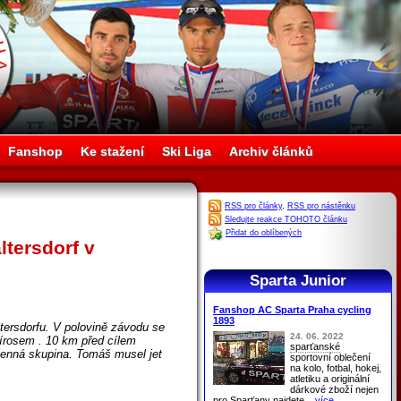
Fanshop
Ke stažení
Ski Liga
Archiv článků
RSS pro články
,
RSS pro nástěnku
Sledujte reakce TOHOTO článku
Přidat do oblíbených
tersdorf v
Sparta Junior
Fanshop AC Sparta Praha cycling
1893
tersdorfu. V polovině závodu se
24. 06. 2022
írosem . 10 km před cílem
sparťanské
lenná skupina. Tomáš musel jet
sportovní oblečení
na kolo, fotbal, hokej,
atletiku a originální
dárkové zboží nejen
pro
Sparťany
najdete
...více