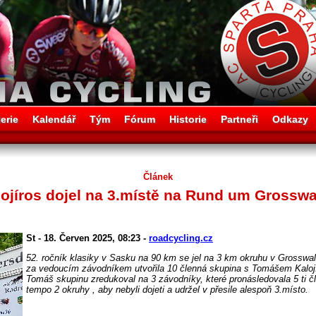
erie
Kalendář
Tým
Fórum
Historie
Partneři
Odkazy
Článek
jíros dojel na 3.místě na Rund um Grosswal
St - 18. Červen 2025, 08:23 -
roadcycling.cz
52. ročník klasiky v Sasku na 90 km se jel na 3 km okruhu v Grosswal
za vedoucím závodníkem utvořila 10 členná skupina s Tomášem Kaloj
Tomáš skupinu zredukoval na 3 závodníky, které pronásledovala 5 ti č
tempo 2 okruhy , aby nebyli dojeti a udržel v přesile alespoň 3.místo.