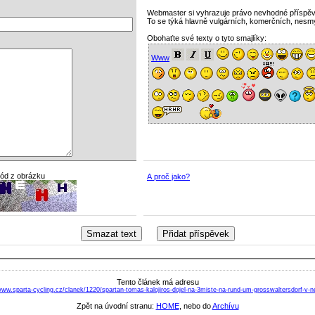
Webmaster si vyhrazuje právo nevhodné příspě
To se týká hlavně vulgárních, komerčních, nesm
Obohaťte své texty o tyto smajlíky:
Www
kód z obrázku
A proč jako?
Tento článek má adresu
www.sparta-cycling.cz/clanek/1220/spartan-tomas-kalojiros-dojel-na-3miste-na-rund-um-grosswaltersdorf-v
Zpět na úvodní stranu:
HOME
, nebo do
Archívu