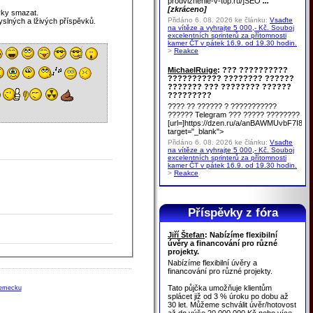
prodvizhenie-v-top.ru/]SEO
...
[zkráceno]
vky smazat.
Přidáno 6. 08. 2026 ke článku:
Vsaďte
yslných a lživých příspěvků.
na vítěze a vyhrajte 5 000,- Kč. Souboj
excelentních sprinterů za přítomnosti
kamer ČT v pátek 16.9. od 19.30 hodin.
>
Reakce
MichaelRuige
: ??? ??????????
??????????? ???????? ??????
??????? ??? ???????? ??????
?????????
???? ?? ?????? ? ???????????
?????? Telegram ??? ????? ????????
[url=]https://dzen.ru/a/anBAWMUvbF7I8u
target="_blank">
Přidáno 6. 08. 2026 ke článku:
Vsaďte
na vítěze a vyhrajte 5 000,- Kč. Souboj
excelentních sprinterů za přítomnosti
kamer ČT v pátek 16.9. od 19.30 hodin.
>
Reakce
Příspěvky z fóra
Jiří Štefan
: Nabízíme flexibilní
úvěry a financování pro různé
projekty.
Nabízíme flexibilní úvěry a
financování pro různé projekty.
Tato půjčka umožňuje klientům
-nemecku
splácet již od 3 % úroku po dobu až
30 let. Můžeme schválit úvěr/hotovost