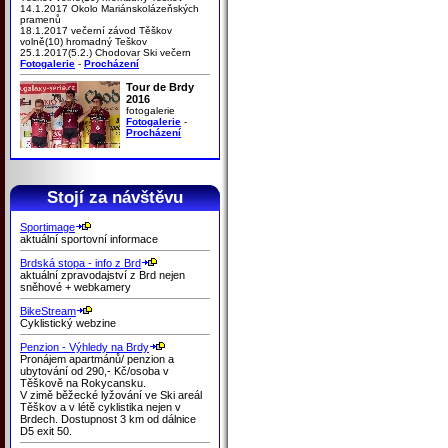
14.1.2017 Okolo Mariánskolázeňských
pramenů
18.1.2017 večerní závod Těškov
volně(10) hromadný Teškov
25.1.2017(5.2.) Chodovar Ski večern
Fotogalerie
-
Procházení
Tour de Brdy
2016
fotogalerie
Fotogalerie
-
Procházení
Stojí za návštěvu
Sportimage
aktuální sportovní informace
Brdská stopa - info z Brd
aktuální zpravodajství z Brd nejen
sněhové + webkamery
BikeStream
Cyklistický webzine
Penzion - Výhledy na Brdy
Pronájem apartmánů/ penzion a
ubytování od 290,- Kč/osoba v
Těškově na Rokycansku.
V zimě běžecké lyžování ve Ski areál
Těškov a v létě cyklistika nejen v
Brdech. Dostupnost 3 km od dálnice
D5 exit 50.