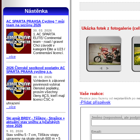
Nástěnka
AC SPARTA PRAHSA Cycling ‘‘ můj
team na sezónu 2026
Ukázka fotek z fotogalerie (ce
30. 03. 2026
1. AC SPARTA
ELITE/ Continental
team - road / gravel
Chci závodit v
kategorii Elite a U23 /
Continentání licencí.
...více
2026 Členské spolkové poplatky AC
SPARTA PRAHA cycling z.s.
30. 03. 2026
Vzhledem k zákonné
povinnosti vybírat
členské poplatky,
prosím všechny
Vaše reakce:
členy ACS, kteří mají
Reakce jsou řazeny od
nejstarších
po
ne
licenci ČSC o
-Přidat příspěvek
uhrazení
...více
Jméno (nepovinné, ale podpis 
Ski areál BRDY - Těškov - Strašice +
aktuální stav sněhu a lyžařských
stop 2026
9. 01. 2026
Email:
Stav sněhu 5 -7 cm, Těškov stopy
upraveny na skate okruh 600 m + 5