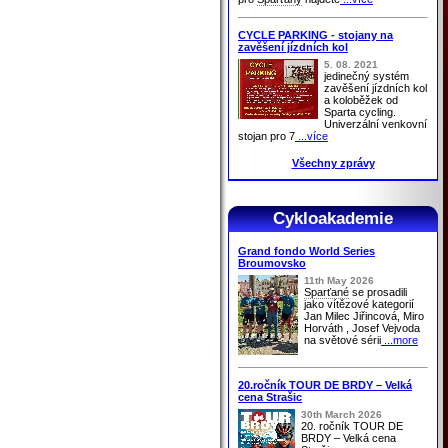
CYCLE PARKING - stojany na
zavěšení jízdních kol
5. 08. 2021
jedinečný systém
zavěšení jízdních kol
a koloběžek od
Sparta cycling.
Univerzální venkovní
stojan pro 7
...více
Všechny zprávy
Cykloakademie
Grand fondo World Series
Broumovsko
11th May 2026
Sparťané
se prosadili
jako vítězové kategorií
Jan Milec Jiřincová, Miro
Horváth , Josef Vejvoda
na světové sérii
...more
20.ročník TOUR DE BRDY – Velká
cena Strašic
30th March 2026
20. ročník TOUR DE
BRDY – Velká cena