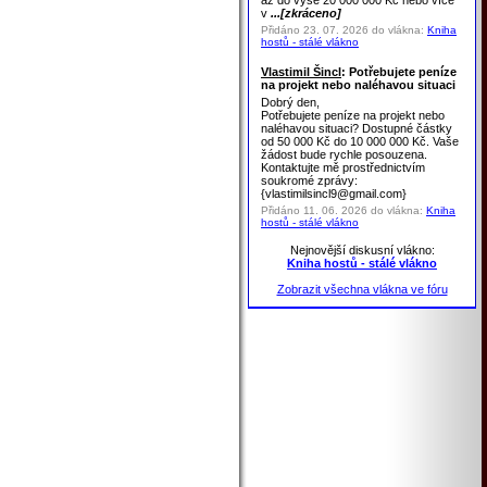
až do výše 20 000 000 Kč nebo více
v
...[zkráceno]
Přidáno 23. 07. 2026 do vlákna:
Kniha
hostů - stálé vlákno
Vlastimil Šincl
: Potřebujete peníze
na projekt nebo naléhavou situaci
Dobrý den,
Potřebujete peníze na projekt nebo
naléhavou situaci? Dostupné částky
od 50 000 Kč do 10 000 000 Kč. Vaše
žádost bude rychle posouzena.
Kontaktujte mě prostřednictvím
soukromé zprávy:
{vlastimilsincl9@gmail.com}
Přidáno 11. 06. 2026 do vlákna:
Kniha
hostů - stálé vlákno
Nejnovější diskusní vlákno:
Kniha hostů - stálé vlákno
Zobrazit všechna vlákna ve fóru