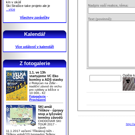
km v okolí
Nadpis vaší reakce, téma:
Ski Strašice take projeto ale je
...více
Všechny zprávičky
Text (povinné):
Kalendář
Více událostí v kalendáři
Z fotogalerie
1.1. ve 13h
Opište 
startujeme VC Eko
komíny a ADS stavby
z Rokycan na Žďár -
tradiční závod do vrchu
pro cyklisty a běžce o
10 000,- Kč
Fotogalerie
-
Procházení
SKI areál
Těškov - úpravy
stop a lyžování
termíny závodů
CHODOVAR SKI
TOUR 2017 -
http://
návrh
11.1.2017 večerní Tříkrálový běh -
Těškov volně(10) hromadný Teškov