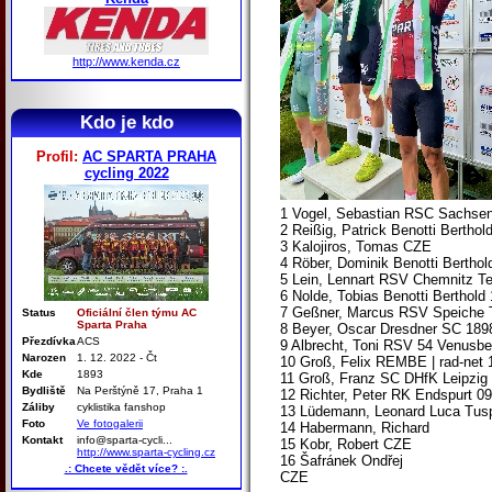
http://www.kenda.cz
Kdo je kdo
Profil:
AC SPARTA PRAHA
cycling 2022
1 Vogel, Sebastian RSC Sachsenb
2 Reißig, Patrick Benotti Berthol
3 Kalojiros, Tomas CZE
4 Röber, Dominik Benotti Berthol
5 Lein, Lennart RSV Chemnitz Te
6 Nolde, Tobias Benotti Berthold
7 Geßner, Marcus RSV Speiche T
Status
Oficiální člen týmu AC
Sparta Praha
8 Beyer, Oscar Dresdner SC 18
Přezdívka
ACS
9 Albrecht, Toni RSV 54 Venusbe
Narozen
1. 12. 2022 - Čt
10 Groß, Felix REMBE | rad-net 
Kde
1893
11 Groß, Franz SC DHfK Leipzig 
Bydliště
Na Perštýně 17, Praha 1
12 Richter, Peter RK Endspurt 0
Záliby
cyklistika fanshop
13 Lüdemann, Leonard Luca Tusp
Foto
Ve fotogalerii
14 Habermann, Richard
Kontakt
info@sparta-cycli...
15 Kobr, Robert CZE
http://www.sparta-cycling.cz
16 Šafránek Ondřej
.: Chcete vědět více? :.
CZE