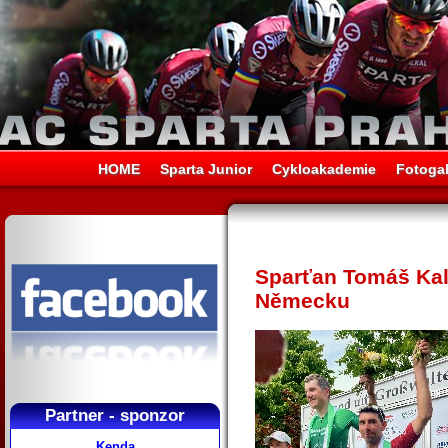
HOME
Sparta Junior
Cykloakademie
Fotogal
Sparťan Tomáš Kalo
Německu
Partner - sponzor
Kenda