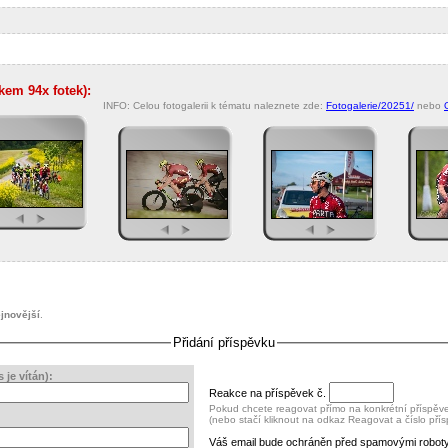
lkem 94x fotek):
INFO: Celou fotogalerii k tématu naleznete zde:
Fotogalerie/20251/
nebo
jnovější
.
Přidání příspěvku
je vítán):
Reakce na příspěvek č.
Pokud chcete reagovat přímo na konkrétní příspěvek
(nebo stačí kliknout na odkaz Reagovat a číslo pří
Váš email bude ochráněn před spamovými roboty