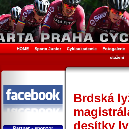
HOME
Sparta Junior
Cykloakademie
Fotogalerie
stažení
Brdská ly
magistrál
desítky ly
Partner - sponzor