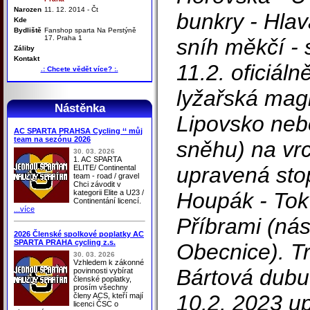
Narozen
11. 12. 2014 - Čt
bunkry - Hlav
Kde
Bydliště
Fanshop sparta Na Perstýně
17. Praha 1
sníh měkčí - 
Záliby
Kontakt
11.2. oficiál
.: Chcete vědět více? :.
lyžařská magi
Nástěnka
Lipovsko neb
AC SPARTA PRAHSA Cycling ‘‘ můj
team na sezónu 2026
sněhu) na vr
30. 03. 2026
1. AC SPARTA
upravená sto
ELITE/ Continental
team - road / gravel
Chci závodit v
kategorii Elite a U23 /
Houpák - Tok
Continentání licencí.
...více
Příbrami (nás
2026 Členské spolkové poplatky AC
SPARTA PRAHA cycling z.s.
Obecnice). T
30. 03. 2026
Vzhledem k zákonné
Bártová dubu
povinnosti vybírat
členské poplatky,
prosím všechny
10.2. 2023 u
členy ACS, kteří mají
licenci ČSC o