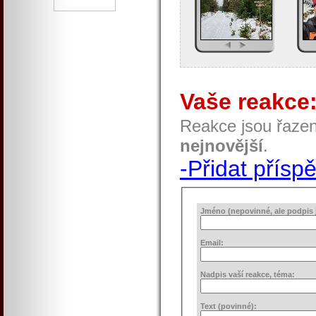
Vaše reakce
Reakce jsou řaze
nejnovější
.
-Přidat přísp
Jméno (nepovinné, ale podpis j
Email:
Nadpis vaší reakce, téma:
Text (povinné):