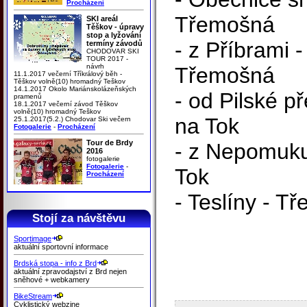
Procházení
Třemošná
SKI areál
Těškov - úpravy
stop a lyžování
- z Příbrami 
termíny závodů
CHODOVAR SKI
TOUR 2017 -
návrh
Třemošná
11.1.2017 večerní Tříkrálový běh -
Těškov volně(10) hromadný Teškov
14.1.2017 Okolo Mariánskolázeňských
- od Pilské př
pramenů
18.1.2017 večerní závod Těškov
volně(10) hromadný Teškov
na Tok
25.1.2017(5.2.) Chodovar Ski večern
Fotogalerie
-
Procházení
Tour de Brdy
- z Nepomuku
2016
fotogalerie
Fotogalerie
-
Tok
Procházení
- Teslíny - T
Stojí za návštěvu
Sportimage
aktuální sportovní informace
Brdská stopa - info z Brd
aktuální zpravodajství z Brd nejen
sněhové + webkamery
BikeStream
Cyklistický webzine