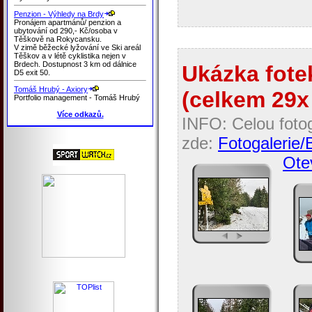
Penzion - Výhledy na Brdy
Pronájem apartmánů/ penzion a
ubytování od 290,- Kč/osoba v
Těškově na Rokycansku.
V zimě běžecké lyžování ve Ski areál
Těškov a v létě cyklistika nejen v
Brdech. Dostupnost 3 km od dálnice
Ukázka fotek
D5 exit 50.
Tomáš Hrubý - Axiory
(celkem 29x 
Portfolio management - Tomáš Hrubý
Více odkazů.
INFO: Celou fotog
zde:
Fotogalerie/
Otev