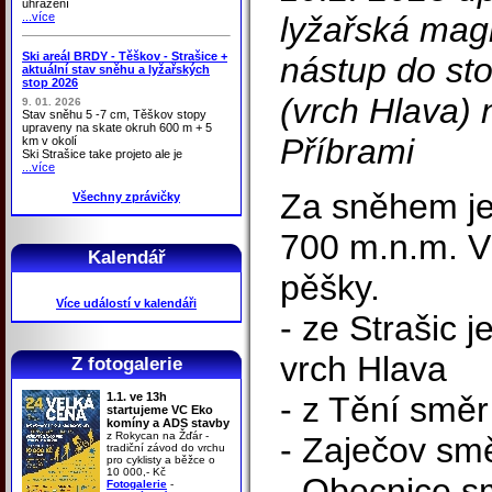
uhrazení
...více
lyžařská magi
Ski areál BRDY - Těškov - Strašice +
nástup do sto
aktuální stav sněhu a lyžařských
stop 2026
(vrch Hlava)
9. 01. 2026
Stav sněhu 5 -7 cm, Těškov stopy
upraveny na skate okruh 600 m + 5
Příbrami
km v okolí
Ski Strašice take projeto ale je
...více
Za sněhem je
Všechny zprávičky
700 m.n.m. V
Kalendář
pěšky.
Více událostí v kalendáři
- ze Strašic j
vrch Hlava
Z fotogalerie
1.1. ve 13h
- z Tění směr
startujeme VC Eko
komíny a ADS stavby
z Rokycan na Žďár -
- Zaječov smě
tradiční závod do vrchu
pro cyklisty a běžce o
10 000,- Kč
- Obecnice s
Fotogalerie
-