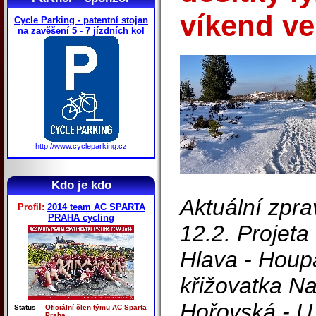
víkend ve
Cycle Parking - patentní stojan
na zavěšení 5 - 7 jízdních kol
http://www.cycleparking.cz
Kdo je kdo
Aktuální zpra
Profil:
2014 team AC SPARTA
PRAHA cycling
12.2. Projeta
Hlava - Houpá
křižovatka Na 
Hořovská - U
Status
Oficiální člen týmu AC Sparta
Praha