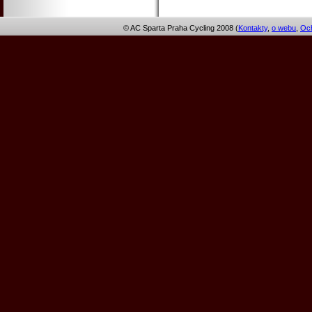
© AC Sparta Praha Cycling 2008 (
Kontakty
,
o webu
,
Och