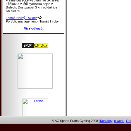
V zimě běžecké lyžování ve Ski areál
Těškov a v létě cyklistika nejen v
Brdech. Dostupnost 3 km od dálnice
D5 exit 50.
Tomáš Hrubý - Axiory
Portfolio management - Tomáš Hrubý
Více odkazů.
© AC Sparta Praha Cycling 2008 (
Kontakty
,
o webu
,
Och