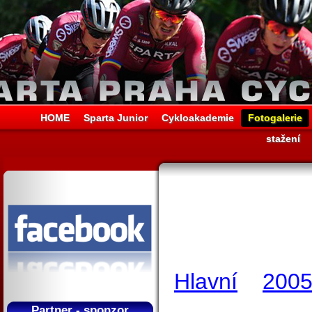
HOME
Sparta Junior
Cykloakademie
Fotogalerie
stažení
Hlavní
200
Partner - sponzor