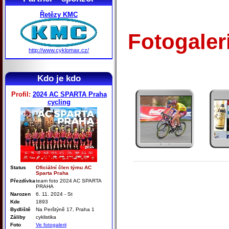
Řetězy KMC
Fotogaler
http://www.cyklomax.cz/
Kdo je kdo
Profil:
2024 AC SPARTA Praha
cycling
Status
Oficiální člen týmu AC
Sparta Praha
Přezdívka
team foto 2024 AC SPARTA
PRAHA
Narozen
6. 11. 2024 - St
Kde
1893
Bydliště
Na Perštýně 17, Praha 1
Záliby
cyklistika
Foto
Ve fotogalerii