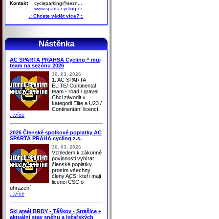
Kontakt
cycleparking@sezn...
www.sparta-cycling.cz
.: Chcete vědět více? :.
Nástěnka
AC SPARTA PRAHSA Cycling ‘‘ můj
team na sezónu 2026
30. 03. 2026
1. AC SPARTA
ELITE/ Continental
team - road / gravel
Chci závodit v
kategorii Elite a U23 /
Continentání licencí.
...více
2026 Členské spolkové poplatky AC
SPARTA PRAHA cycling z.s.
30. 03. 2026
Vzhledem k zákonné
povinnosti vybírat
členské poplatky,
prosím všechny
členy ACS, kteří mají
licenci ČSC o
uhrazení
...více
Ski areál BRDY - Těškov - Strašice +
aktuální stav sněhu a lyžařských