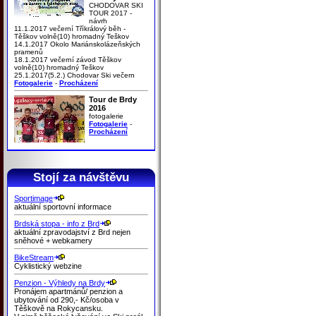
CHODOVAR SKI
TOUR 2017 -
návrh
11.1.2017 večerní Tříkrálový běh -
Těškov volně(10) hromadný Teškov
14.1.2017 Okolo Mariánskolázeňských
pramenů
18.1.2017 večerní závod Těškov
volně(10) hromadný Teškov
25.1.2017(5.2.) Chodovar Ski večern
Fotogalerie
-
Procházení
Tour de Brdy
2016
fotogalerie
Fotogalerie
-
Procházení
Stojí za návštěvu
Sportimage
aktuální sportovní informace
Brdská stopa - info z Brd
aktuální zpravodajství z Brd nejen
sněhové + webkamery
BikeStream
Cyklistický webzine
Penzion - Výhledy na Brdy
Pronájem apartmánů/ penzion a
ubytování od 290,- Kč/osoba v
Těškově na Rokycansku.