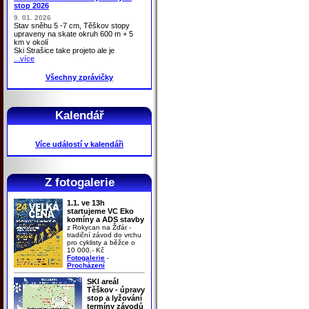
stop 2026
9. 01. 2026
Stav sněhu 5 -7 cm, Těškov stopy
upraveny na skate okruh 600 m + 5
km v okolí
Ski Strašice take projeto ale je
...více
Všechny zprávičky
Kalendář
Více událostí v kalendáři
Z fotogalerie
1.1. ve 13h
startujeme VC Eko
komíny a ADS stavby
z Rokycan na Žďár -
tradiční závod do vrchu
pro cyklisty a běžce o
10 000,- Kč
Fotogalerie
-
Procházení
SKI areál
Těškov - úpravy
stop a lyžování
termíny závodů