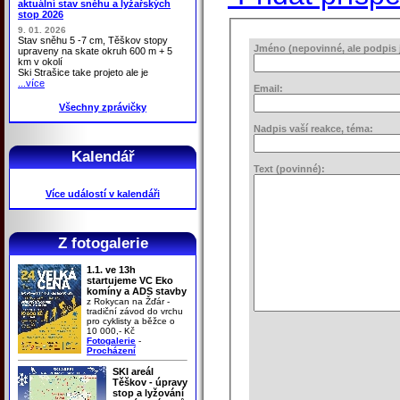
aktuální stav sněhu a lyžařských
stop 2026
9. 01. 2026
Stav sněhu 5 -7 cm, Těškov stopy
Jméno (nepovinné, ale podpis j
upraveny na skate okruh 600 m + 5
km v okolí
Ski Strašice take projeto ale je
...více
Email:
Všechny zprávičky
Nadpis vaší reakce, téma:
Kalendář
Text (povinné):
Více událostí v kalendáři
Z fotogalerie
1.1. ve 13h
startujeme VC Eko
komíny a ADS stavby
z Rokycan na Žďár -
tradiční závod do vrchu
pro cyklisty a běžce o
10 000,- Kč
Fotogalerie
-
Procházení
SKI areál
Těškov - úpravy
stop a lyžování