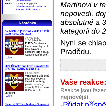
Martinovi v 
Kontakt
cycleparking@sezn...
http://www.sparta-cycling.cz
.: Chcete vědět více? :.
nepovedl. doj
absolutně a 3
Nástěnka
kategorii do 2
AC SPARTA PRAHSA Cycling ‘‘ můj
team na sezónu 2026
30. 03. 2026
Nyní se chlap
1. AC SPARTA
ELITE/ Continental
team - road / gravel
Pradědu.
Chci závodit v
kategorii Elite a U23 /
Continentání licencí.
...více
2026 Členské spolkové poplatky AC
SPARTA PRAHA cycling z.s.
30. 03. 2026
Vzhledem k zákonné
povinnosti vybírat
Vaše reakce
členské poplatky,
prosím všechny
členy ACS, kteří mají
Reakce jsou řaze
licenci ČSC o
uhrazení
nejnovější
.
...více
-Přidat přísp
Ski areál BRDY - Těškov - Strašice +