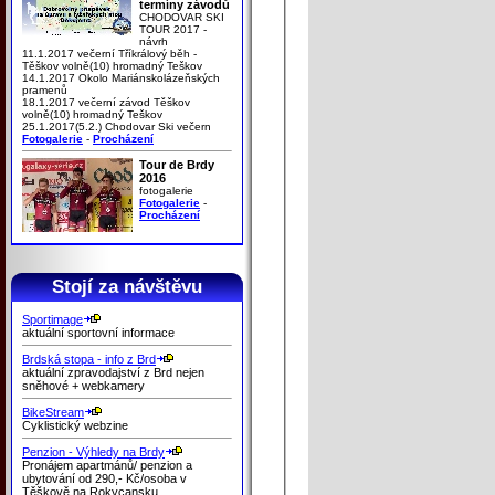
termíny závodů
CHODOVAR SKI
TOUR 2017 -
návrh
11.1.2017 večerní Tříkrálový běh -
Těškov volně(10) hromadný Teškov
14.1.2017 Okolo Mariánskolázeňských
pramenů
18.1.2017 večerní závod Těškov
volně(10) hromadný Teškov
25.1.2017(5.2.) Chodovar Ski večern
Fotogalerie
-
Procházení
Tour de Brdy
2016
fotogalerie
Fotogalerie
-
Procházení
Stojí za návštěvu
Sportimage
aktuální sportovní informace
Brdská stopa - info z Brd
aktuální zpravodajství z Brd nejen
sněhové + webkamery
BikeStream
Cyklistický webzine
Penzion - Výhledy na Brdy
Pronájem apartmánů/ penzion a
ubytování od 290,- Kč/osoba v
Těškově na Rokycansku.