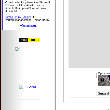
V zimě běžecké lyžování ve Ski areál
Těškov a v létě cyklistika nejen v
Brdech. Dostupnost 3 km od dálnice
D5 exit 50.
Tomáš Hrubý - Axiory
Portfolio management - Tomáš Hrubý
Více odkazů.
Opište kó