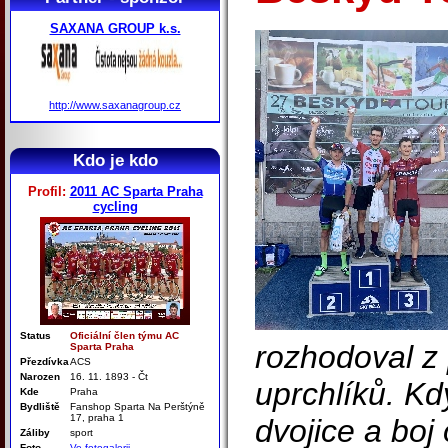
SAXANA GROUP k.s.
http://www.saxanagroup.cz
Kdo je kdo
Profil:
2011 AC Sparta Praha
cycling
Status
Oficiální člen týmu AC
rozhodoval z 
Sparta Praha
Přezdívka
ACS
Narozen
16. 11. 1893 - Čt
uprchlíků. Kd
Kde
Praha
Bydliště
Fanshop Sparta Na Perštýně
17, praha 1
dvojice a boj 
Záliby
sport
Foto
Ve fotogalerii