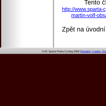
Tento č
http://www.sparta-c
martin-volf-obs
Zpět na úvodní
© AC Sparta Praha Cycling 2008 (
Kontakty
,
o webu
,
Och