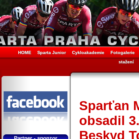
HOME
Sparta Junior
Cykloakademie
Fotogalerie
stažení
Sparťan M
obsadil 3
Beskyd T
Partner - sponzor