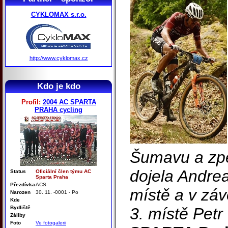
CYKLOMAX s.r.o.
http://www.cyklomax.cz
Kdo je kdo
Profil:
2004 AC SPARTA
PRAHA cycling
Šumavu a zpět
dojela Andrea
Status
Oficiální člen týmu AC
Sparta Praha
Přezdívka
ACS
místě a v zá
Narozen
30. 11. -0001 - Po
Kde
Bydliště
3. místě Petr
Záliby
Foto
Ve fotogalerii