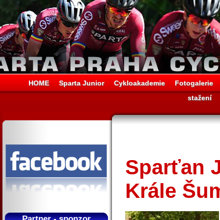
HOME
Sparta Junior
Cykloakademie
Fotogalerie
stažení
Sparťan J
Krále Šu
Partner - sponzor