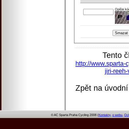
Opište kó
Tento č
http://www.sparta-c
jiri-ree
Zpět na úvodní
© AC Sparta Praha Cycling 2008 (
Kontakty
,
o webu
,
Och