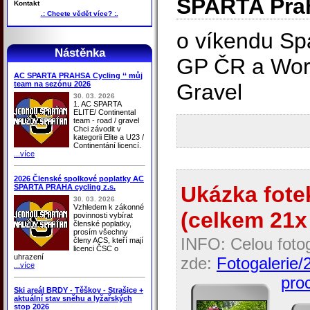
SPARTA Pra
Kontakt
.: Chcete vědět více? :.
o víkendu Spa
Nástěnka
GP ČR a Worl
AC SPARTA PRAHSA Cycling ‘‘ můj
team na sezónu 2026
Gravel
30. 03. 2026
1. AC SPARTA
ELITE/ Continental
team - road / gravel
Chci závodit v
kategorii Elite a U23 /
Continentání licencí.
...více
2026 Členské spolkové poplatky AC
Ukázka fotek
SPARTA PRAHA cycling z.s.
30. 03. 2026
Vzhledem k zákonné
(celkem 21x 
povinnosti vybírat
členské poplatky,
prosím všechny
INFO: Celou fotog
členy ACS, kteří mají
licenci ČSC o
uhrazení
zde:
Fotogalerie/
...více
proc
Ski areál BRDY - Těškov - Strašice +
aktuální stav sněhu a lyžařských
stop 2026