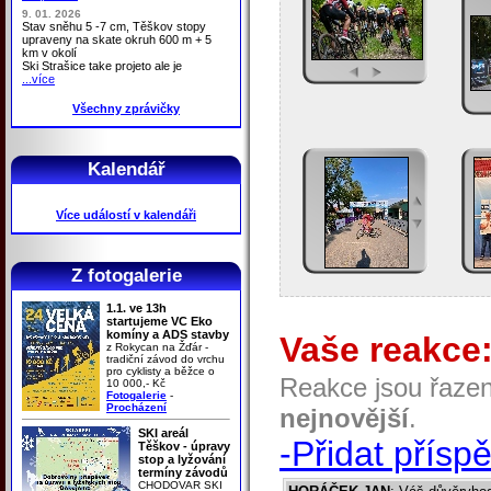
9. 01. 2026
Stav sněhu 5 -7 cm, Těškov stopy
upraveny na skate okruh 600 m + 5
km v okolí
Ski Strašice take projeto ale je
...více
Všechny zprávičky
Kalendář
Více událostí v kalendáři
Z fotogalerie
1.1. ve 13h
startujeme VC Eko
komíny a ADS stavby
Vaše reakce
z Rokycan na Žďár -
tradiční závod do vrchu
pro cyklisty a běžce o
Reakce jsou řaze
10 000,- Kč
Fotogalerie
-
Procházení
nejnovější
.
SKI areál
-Přidat přísp
Těškov - úpravy
stop a lyžování
termíny závodů
CHODOVAR SKI