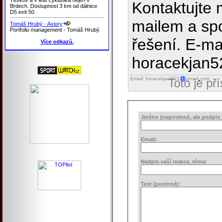
Kontaktujte 
Brdech. Dostupnost 3 km od dálnice
D5 exit 50.
mailem a sp
Tomáš Hrubý - Axiory
Portfolio management - Tomáš Hrubý
řešení. E-mai
Více odkazů.
horacekjan
Email: horacekjan521
gmail
com
Toto je př
Jméno (nepovinné, ale podpis j
Email:
Nadpis vaší reakce, téma:
Text (povinné):