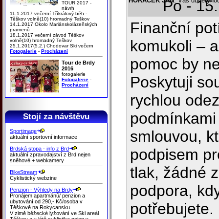
HORÁČEK JAN
: Váš důvěryhod
Po - 15
TOUR 2017 -
návrh
11.1.2017 večerní Tříkrálový běh -
Těškov volně(10) hromadný Teškov
Finanční pot
14.1.2017 Okolo Mariánskolázeňských
pramenů
18.1.2017 večerní závod Těškov
komukoli – a
volně(10) hromadný Teškov
25.1.2017(5.2.) Chodovar Ski večern
Fotogalerie
-
Procházení
pomoc by ne
Tour de Brdy
2016
fotogalerie
Poskytuji so
Fotogalerie
-
Procházení
rychlou ode
podmínkami 
Stojí za návštěvu
smlouvou, kt
Sportimage
aktuální sportovní informace
Brdská stopa - info z Brd
podpisem pr
aktuální zpravodajství z Brd nejen
sněhové + webkamery
tlak, žádné 
BikeStream
Cyklistický webzine
podpora, kdy
Penzion - Výhledy na Brdy
Pronájem apartmánů/ penzion a
ubytování od 290,- Kč/osoba v
potřebujete.
Těškově na Rokycansku.
V zimě běžecké lyžování ve Ski areál
Těškov a v létě cyklistika nejen v