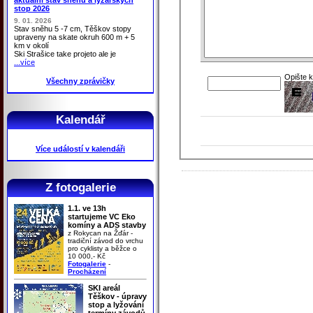
stop 2026
9. 01. 2026
Stav sněhu 5 -7 cm, Těškov stopy
upraveny na skate okruh 600 m + 5
km v okolí
Ski Strašice take projeto ale je
...více
Opište 
Všechny zprávičky
Kalendář
Více událostí v kalendáři
Z fotogalerie
1.1. ve 13h
startujeme VC Eko
komíny a ADS stavby
z Rokycan na Žďár -
tradiční závod do vrchu
pro cyklisty a běžce o
10 000,- Kč
Fotogalerie
-
Procházení
SKI areál
Těškov - úpravy
stop a lyžování
termíny závodů