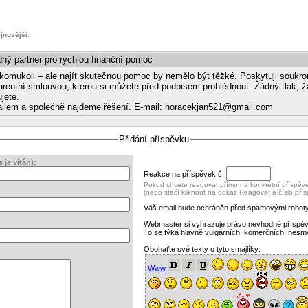
jnovější
.
ný partner pro rychlou finanční pomoc
 komukoli – ale najít skutečnou pomoc by nemělo být těžké. Poskytuji soukr
rentní smlouvou, kterou si můžete před podpisem prohlédnout. Žádný tlak, ž
jete.
ailem a společně najdeme řešení. E-mail: horacekjan521@gmail.com
Přidání příspěvku
je vítán):
Reakce na příspěvek č.
Pokud chcete reagovat přímo na konkrétní příspěvek
(nebo stačí kliknout na odkaz Reagovat a číslo pří
Váš email bude ochráněn před spamovými roboty
Webmaster si vyhrazuje právo nevhodné příspě
To se týká hlavně vulgárních, komerčních, nesm
Obohaťte své texty o tyto smajlíky:
Www