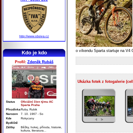
http://www.sbsiva.cz
o víkendu Sparta startuje na V4
Kdo je kdo
Profil:
Zdeněk Rubáš
Ukázka fotek z fotogalerie (ce
Status
Oficiální člen týmu AC
Sparta Praha
Přezdívka
Ruby, Rubik
Narozen
7. 10. 1967 - So
Kde
Rokycany
Bydliště
Záliby
Běžky, hokej, příroda, historie,
kultura, literatura...