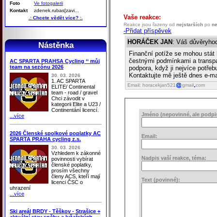
Foto
Ve fotogalerii
Kontakt
zdenek.rubas[zavi...
Vaše reakce:
.: Chcete vědět více? :.
Reakce jsou řazeny od
nejstarších
po
ne
-Přidat příspěvek
HORÁČEK JAN
: Váš důvěryhod
Nástěnka
Finanční potíže se mohou stát
čestnými podmínkami a transpa
AC SPARTA PRAHSA Cycling ‘‘ můj
team na sezónu 2026
podpora, když ji nejvíce potřebu
Kontaktujte mě ještě dnes e-m
30. 03. 2026
1. AC SPARTA
Email: horacekjan521
gmail
com
ELITE/ Continental
team - road / gravel
Chci závodit v
kategorii Elite a U23 /
Continentání licencí.
Jméno (nepovinné, ale podpis 
...více
2026 Členské spolkové poplatky AC
Email:
SPARTA PRAHA cycling z.s.
30. 03. 2026
Vzhledem k zákonné
Nadpis vaší reakce, téma:
povinnosti vybírat
členské poplatky,
prosím všechny
členy ACS, kteří mají
Text (povinné):
licenci ČSC o
uhrazení
...více
Ski areál BRDY - Těškov - Strašice +
aktuální stav sněhu a lyžařských