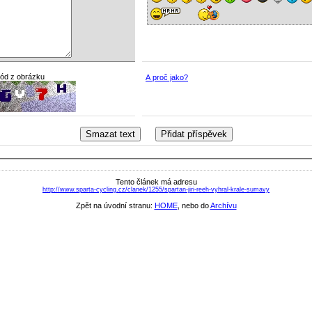
kód z obrázku
A proč jako?
Tento článek má adresu
http://www.sparta-cycling.cz/clanek/1255/spartan-jiri-reeh-vyhral-krale-sumavy
Zpět na úvodní stranu:
HOME
, nebo do
Archívu