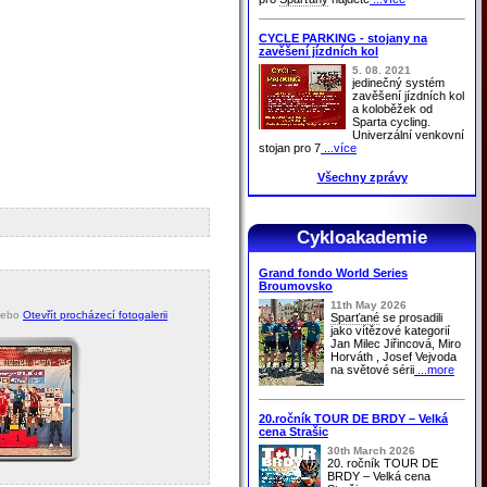
CYCLE PARKING - stojany na
zavěšení jízdních kol
5. 08. 2021
jedinečný systém
zavěšení jízdních kol
a koloběžek od
Sparta cycling.
Univerzální venkovní
stojan pro 7
...více
Všechny zprávy
Cykloakademie
Grand fondo World Series
Broumovsko
11th May 2026
ebo
Otevřít procházecí fotogalerii
Sparťané
se prosadili
jako vítězové kategorií
Jan Milec Jiřincová, Miro
Horváth , Josef Vejvoda
na světové sérii
...more
20.ročník TOUR DE BRDY – Velká
cena Strašic
30th March 2026
20. ročník TOUR DE
BRDY – Velká cena