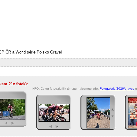
 GP ČR a World série Polsko Gravel
lkem 21x fotek):
INFO: Celou fotogalerii k tématu naleznete zde:
Fotogalerie/2026/gravel/
n