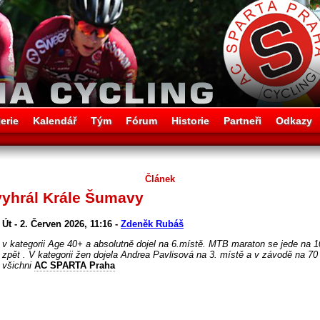
erie
Kalendář
Tým
Fórum
Historie
Partneři
Odkazy
Článek
vyhrál Krále Šumavy
Út - 2. Červen 2026, 11:16 -
Zdeněk Rubáš
v kategorii Age 40+ a absolutně dojel na 6.místě. MTB maraton se jede na
zpět . V kategorii žen dojela Andrea Pavlisová na 3. místě a v závodě na 70
všichni
AC SPARTA Praha