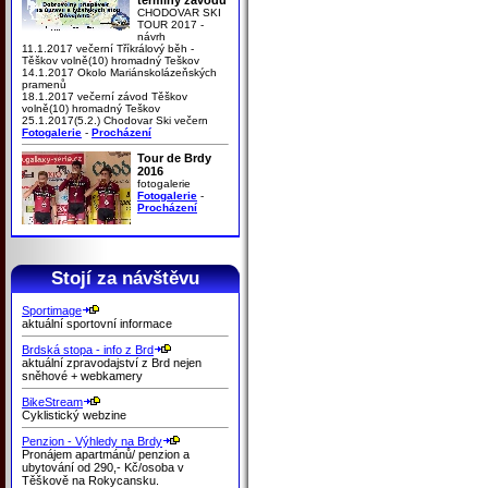
CHODOVAR SKI
TOUR 2017 -
návrh
11.1.2017 večerní Tříkrálový běh -
Těškov volně(10) hromadný Teškov
14.1.2017 Okolo Mariánskolázeňských
pramenů
18.1.2017 večerní závod Těškov
volně(10) hromadný Teškov
25.1.2017(5.2.) Chodovar Ski večern
Fotogalerie
-
Procházení
Tour de Brdy
2016
fotogalerie
Fotogalerie
-
Procházení
Stojí za návštěvu
Sportimage
aktuální sportovní informace
Brdská stopa - info z Brd
aktuální zpravodajství z Brd nejen
sněhové + webkamery
BikeStream
Cyklistický webzine
Penzion - Výhledy na Brdy
Pronájem apartmánů/ penzion a
ubytování od 290,- Kč/osoba v
Těškově na Rokycansku.