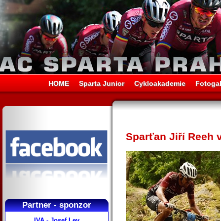
HOME
Sparta Junior
Cykloakademie
Fotogal
Sparťan Jiří Reeh 
Partner - sponzor
IVA - Josef Lev