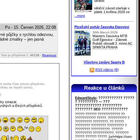
Strašic
silniční závod startuje v
pátek 1.května 2026 ve
...more
Plzeňský pohár časovka Ejpovice
Po - 15. Červen 2026, 22:08
30th March 2026
omé půjčky s rychlou odezvou,
Masters časovka MTB
ádné zmatky – jen jasná
Golf Ejpovice - Zdenek
Rubáš obsadil 3. místo
AC
SPARTA PRAHA
Toto je příspěvek č.
40138
-
Reagovat
Všechny zprávy Sparty B
RSS vlákno (B)
 vložte číslo tohoto příspěvku.
Reakce u článků
spěvku se doplní samo).
.
EdwardStulp
: ??????????? ?????
? ????????? — ???
vky smazat.
???????????? ?????????
yslných a lživých příspěvků.
???????? SEO ????????????
????? ?????? ???????????? ??
??????????? ?????. ?????????? ?
????????? ????????, ?? ?????
???????? ???????? ????????? ?
???????? ??????????. ??????
????????? ???????????, ???????
????? ?????? ?????. [url=https://seo-