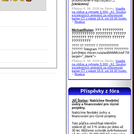
prodvizhenie-v-top.ru/]SEO
...
[zkráceno]
Přidáno 6. 08. 2026 ke článku:
Vsaďte
na vítěze a vyhrajte 5 000,- Kč. Souboj
excelentních sprinterů za přítomnosti
kamer ČT v pátek 16.9. od 19.30 hodin.
>
Reakce
MichaelRuige
: ??? ??????????
??????????? ???????? ??????
??????? ??? ???????? ??????
?????????
???? ?? ?????? ? ???????????
?????? Telegram ??? ????? ????????
[url=]https://dzen.ru/a/anBAWMUvbF7I8u
target="_blank">
Přidáno 6. 08. 2026 ke článku:
Vsaďte
na vítěze a vyhrajte 5 000,- Kč. Souboj
excelentních sprinterů za přítomnosti
kamer ČT v pátek 16.9. od 19.30 hodin.
>
Reakce
Příspěvky z fóra
Jiří Štefan
: Nabízíme flexibilní
úvěry a financování pro různé
projekty.
Nabízíme flexibilní úvěry a
financování pro různé projekty.
Tato půjčka umožňuje klientům
splácet již od 3 % úroku po dobu až
30 let. Můžeme schválit úvěr/hotovost