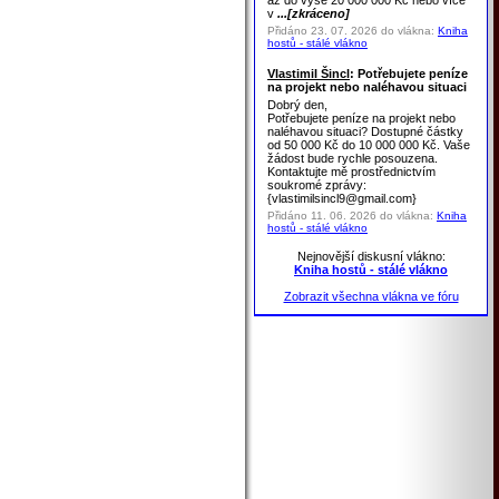
až do výše 20 000 000 Kč nebo více
v
...[zkráceno]
Přidáno 23. 07. 2026 do vlákna:
Kniha
hostů - stálé vlákno
Vlastimil Šincl
: Potřebujete peníze
na projekt nebo naléhavou situaci
Dobrý den,
Potřebujete peníze na projekt nebo
naléhavou situaci? Dostupné částky
od 50 000 Kč do 10 000 000 Kč. Vaše
žádost bude rychle posouzena.
Kontaktujte mě prostřednictvím
soukromé zprávy:
{vlastimilsincl9@gmail.com}
Přidáno 11. 06. 2026 do vlákna:
Kniha
hostů - stálé vlákno
Nejnovější diskusní vlákno:
Kniha hostů - stálé vlákno
Zobrazit všechna vlákna ve fóru