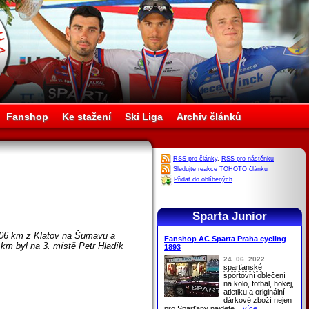
Fanshop
Ke stažení
Ski Liga
Archiv článků
RSS pro články
,
RSS pro nástěnku
Sledujte reakce TOHOTO článku
Přidat do oblíbených
Sparta Junior
 106 km z Klatov na Šumavu a
Fanshop AC Sparta Praha cycling
 km byl na 3. místě Petr Hladík
1893
24. 06. 2022
sparťanské
sportovní oblečení
na kolo, fotbal, hokej,
atletiku a originální
dárkové zboží nejen
pro
Sparťany
najdete
...více