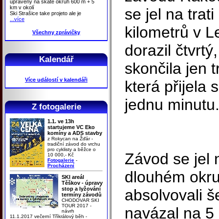
upraveny na skate okruh 600 m + 5
km v okolí
se jel na trat
Ski Strašice take projeto ale je
...více
kilometrů v L
Všechny zprávičky
dorazil čtvrt
Kalendář
skončila jen t
Více událostí v kalendáři
která přijela
jednu minutu
Z fotogalerie
1.1. ve 13h
startujeme VC Eko
komíny a ADS stavby
z Rokycan na Žďár -
tradiční závod do vrchu
pro cyklisty a běžce o
Závod se jel
10 000,- Kč
Fotogalerie
-
Procházení
dlouhém okruh
SKI areál
Těškov - úpravy
stop a lyžování
absolvovali š
termíny závodů
CHODOVAR SKI
TOUR 2017 -
navázal na 5
návrh
11.1.2017 večerní Tříkrálový běh -