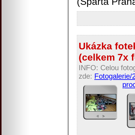
(Sparta Prah
Ukázka fotek
(celkem 7x f
INFO: Celou fotog
zde:
Fotogalerie/
proc