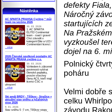
defekty Fiala
Nástěnka
Náročný závo
AC SPARTA PRAHSA Cycling ‘‘ můj
startujících z
team na sezónu 2026
30. 03. 2026
1. AC SPARTA
Na Pražském
ELITE/ Continental
team - road / gravel
Chci závodit v
vyzkoušel te
kategorii Elite a U23 /
Continentání licencí.
...více
dojel na 6. mí
2026 Členské spolkové poplatky AC
SPARTA PRAHA cycling z.s.
Polnický čtv
30. 03. 2026
Vzhledem k zákonné
povinnosti vybírat
poháru
členské poplatky,
prosím všechny
členy ACS, kteří mají
licenci ČSC o
uhrazení
...více
Velmi dobře si
Ski areál BRDY - Těškov - Strašice +
celku Whirlpo
aktuální stav sněhu a lyžařských
stop 2026
9. 01. 2026
závodu Rakou
Stav sněhu 5 -7 cm, Těškov stopy