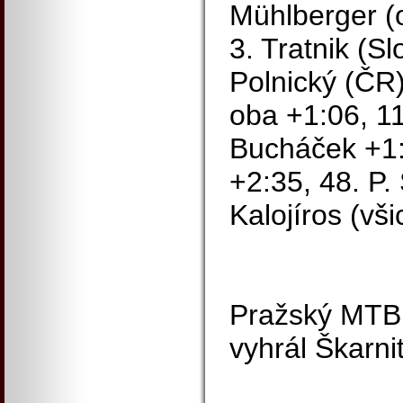
Mühlberger (o
3. Tratnik (Sl
Polnický (ČR),
oba +1:06, 11
Bucháček +1:2
+2:35, 48. P.
Kalojíros (vš
Pražský MTB 
vyhrál Škarnit