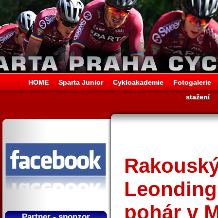
HOME
Sparta Junior
Cykloakademie
Fotogalerie
stažení
Rakouský
Leonding
pohár v 
Partner - sponzor