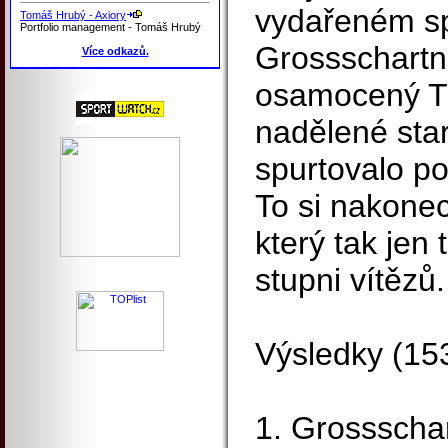
vydařeném sp
Tomáš Hrubý - Axiory
Portfolio management - Tomáš Hrubý
Grossschartner
Více odkazů.
osamocený Tr
nadělené star
spurtovalo po
To si nakonec 
který tak jen
stupni vítězů.
Výsledky (15
1. Grossschar