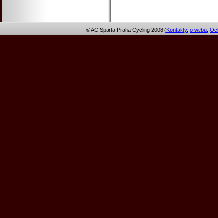
© AC Sparta Praha Cycling 2008 (
Kontakty
,
o webu
,
Och