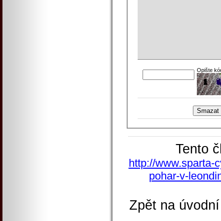
Opište kó
Tento č
http://www.sparta-c
pohar-v-leondi
Zpět na úvodní