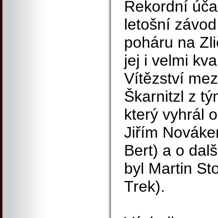
Rekordní úča
letošní závo
poháru na Zli
jej i velmi kva
Vítězství mez
Škarnitzl z t
který vyhrál 
Jiřím Nováke
Bert) a o dalš
byl Martin St
Trek).