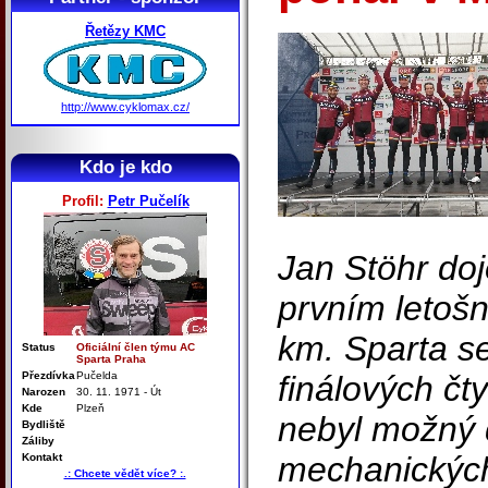
Řetězy KMC
http://www.cyklomax.cz/
Kdo je kdo
Profil:
Petr Pučelík
Jan Stöhr doj
prvním letoš
km. Sparta se
Status
Oficiální člen týmu AC
Sparta Praha
Přezdívka
Pučelda
finálových čt
Narozen
30. 11. 1971 - Út
Kde
Plzeň
nebyl možný
Bydliště
Záliby
mechanických
Kontakt
.: Chcete vědět více? :.