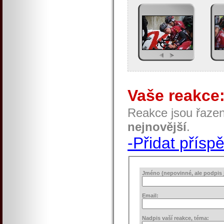
Vaše reakce
Reakce jsou řaze
nejnovější
.
-Přidat přísp
Jméno (nepovinné, ale podpis j
Email:
Nadpis vaší reakce, téma: