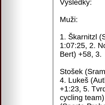
Výsledky:
Muži:
1. Škarnitzl 
1:07:25, 2. N
Bert) +58, 3.
Stošek (Sram
4. Lukeš (Au
+1:23, 5. Tvr
cycling team)