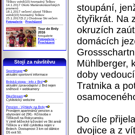
Těškov volně(10) hromadný Teškov
stoupání, jen
14.1.2017 Okolo Mariánskolázeňských
pramenů
18.1.2017 večerní závod Těškov
volně(10) hromadný Teškov
čtyřikrát. Na
25.1.2017(5.2.) Chodovar Ski večern
Fotogalerie
-
Procházení
okruzích zaút
Tour de Brdy
2016
fotogalerie
domácích jez
Fotogalerie
-
Procházení
Grossschartn
Mühlberger, k
Stojí za návštěvu
Sportimage
doby vedoucí
aktuální sportovní informace
Brdská stopa - info z Brd
Tratnika a po
aktuální zpravodajství z Brd nejen
sněhové + webkamery
osamoceného
BikeStream
Cyklistický webzine
Penzion - Výhledy na Brdy
Pronájem apartmánů/ penzion a
ubytování od 290,- Kč/osoba v
Do cíle přije
Těškově na Rokycansku.
V zimě běžecké lyžování ve Ski areál
Těškov a v létě cyklistika nejen v
dvojice a z ví
Brdech. Dostupnost 3 km od dálnice
D5 exit 50.