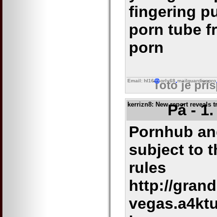
fingering 
porn tube f
porn
Email: hl16
orly68
mailguardianpro
Toto je pří
kerrizn8
: New report reveals 
Pá - 1
Pornhub and
subject to t
rules
http://gran
vegas.a4ktu