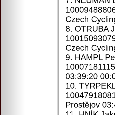
7. NEUMAN D
1000948880
Czech Cyclin
8. OTRUBA J
1001509307
Czech Cyclin
9. HAMPL Pe
10007181115 
03:39:20 00:
10. TYRPEKL
1004791808
Prostějov 03
11. HNÍK Ja