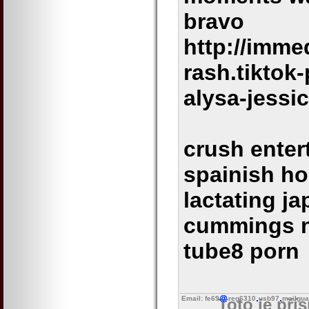
bravo
http://imme
rash.tiktok
alysa-jessi
crush enter
spainish h
lactating j
cummings n
tube8 porn
Email: fe69
reg6310
usb97
mailgua
Toto je pří