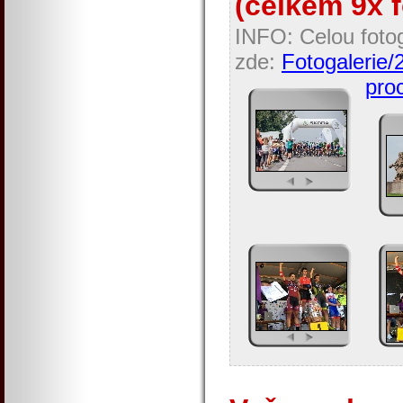
(celkem 9x f
INFO: Celou fotog
zde:
Fotogalerie/
proc