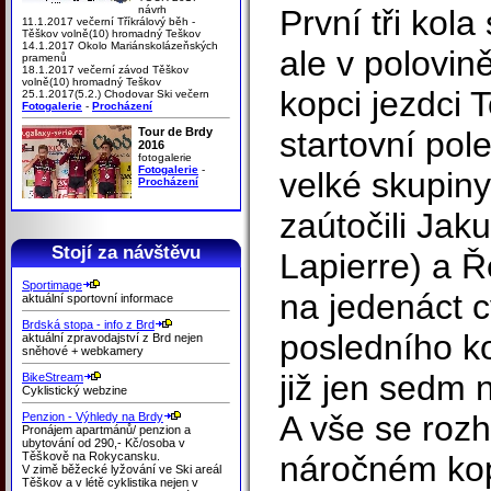
návrh
První tři kola
11.1.2017 večerní Tříkrálový běh -
Těškov volně(10) hromadný Teškov
14.1.2017 Okolo Mariánskolázeňských
ale v polovin
pramenů
18.1.2017 večerní závod Těškov
volně(10) hromadný Teškov
kopci jezdci 
25.1.2017(5.2.) Chodovar Ski večern
Fotogalerie
-
Procházení
Tour de Brdy
startovní pol
2016
fotogalerie
Fotogalerie
-
velké skupiny
Procházení
zaútočili Jak
Stojí za návštěvu
Lapierre) a 
Sportimage
na jedenáct c
aktuální sportovní informace
Brdská stopa - info z Brd
posledního k
aktuální zpravodajství z Brd nejen
sněhové + webkamery
již jen sedm n
BikeStream
Cyklistický webzine
A vše se roz
Penzion - Výhledy na Brdy
Pronájem apartmánů/ penzion a
ubytování od 290,- Kč/osoba v
Těškově na Rokycansku.
náročném kop
V zimě běžecké lyžování ve Ski areál
Těškov a v létě cyklistika nejen v