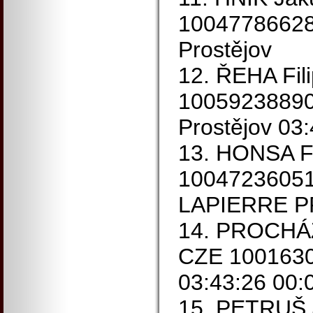
1004778662
Prostějov
12. ŘEHA Fil
1005923889
Prostějov 03
13. HONSA F
1004723605
LAPIERRE 
14. PROCHÁZ
CZE 10016304
03:43:26 00:
15. PETRUŠ J