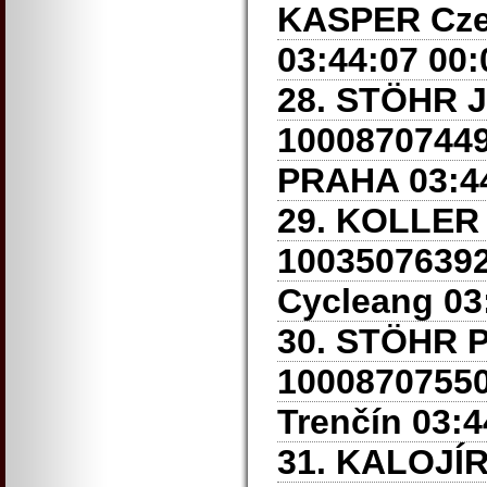
KASPER Cze
03:44:07 00:
28. STÖHR J
1000870744
PRAHA
03:4
29. KOLLER
10035076392
Cycleang 03
30. STÖHR P
1000870755
Trenčín 03:4
31. KALOJÍ