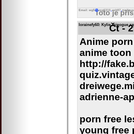
Email: wg5
reg6310
usb97
mailgua
Toto je pří
lorainefy60
: Kylie minogue sa
Čt - 
Anime porn 
anime toon
http://fake
quiz.vintag
dreiwege.m
adrienne-ap
porn free l
young free 