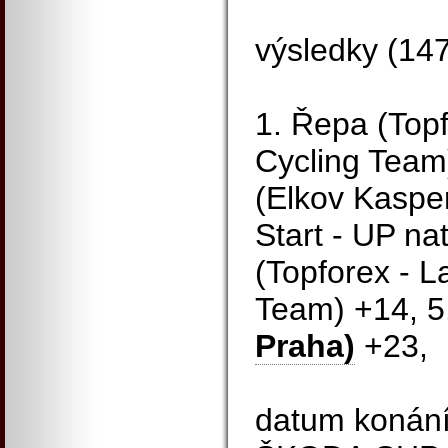
výsledky (14
1. Řepa (Topf
Cycling Team)
(Elkov Kasper
Start - UP na
(Topforex - L
Team) +14, 5
Praha)
+23,
datum konání