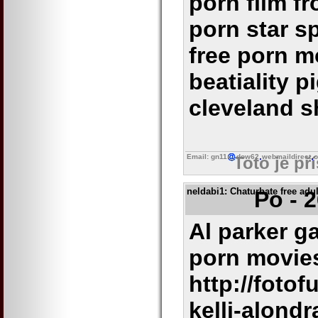
porn film fr
porn star s
free porn 
beatiality p
cleveland 
Email: gn11
dow62
webmaildirect
o
Toto je př
neldabi1
: Chaturbate free adu
Po - 
Al parker g
porn movie
http://fot
kelli-alondr