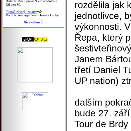
Brdech. Dostupnost 3 km od dálnice
rozdělila jak 
D5 exit 50.
Tomáš Hrubý - Axiory
jednotlivce, 
Portfolio management - Tomáš Hrubý
Více odkazů.
výkonnosti. V
Řepa, který př
šestivteřino
Janem Bártou
třetí Daniel T
UP nation) ztr
dalším pokra
bude 27. září
Tour de Brdy 