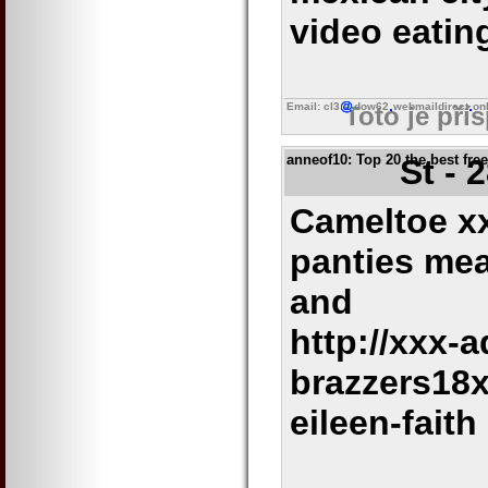
video eatin
Email: cl3
dow62
webmaildirect
on
Toto je pří
anneof10
: Top 20 the best fre
St - 
Cameltoe xx
panties me
and
http://xxx-a
brazzers18
eileen-faith