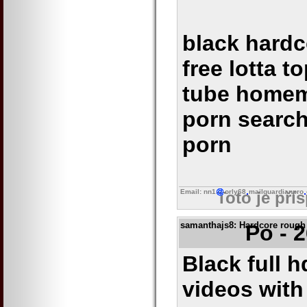
black hardc
free lotta t
tube homem
porn search
porn
Email: nn1
orly68
mailguardianpro
Toto je pří
samanthajs8
: Hardcore rough
Po - 
Black full 
videos with