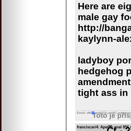
Here are ei
male gay fo
http://bang
kaylynn-al
ladyboy por
hedgehog p
amendment g
tight ass in
Email: dt6
reg6310
usb97
mailguar
Toto je pří
franciscari4
: Apetite anal 856
Čt - 