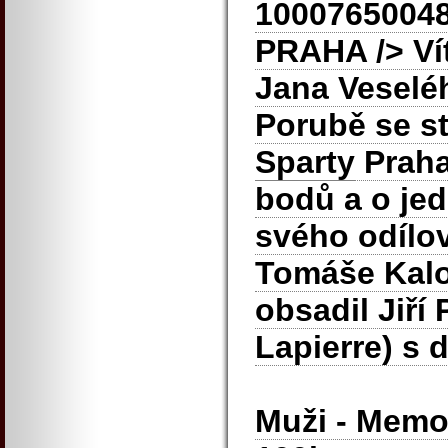
1000765004
PRAHA
/> V
Jana Veselé
Porubě se st
Sparty
Praha,
bodů a o jed
svého odílo
Tomáše Kaloj
obsadil Jiří
Lapierre) s 
Muži - Memo