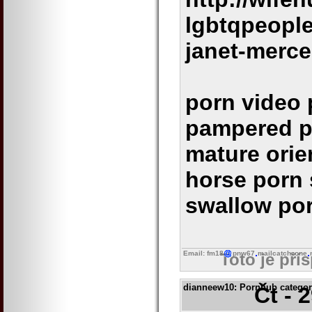
lgbtqpeopl
janet-merc
porn video
pampered po
mature orie
horse porn 
swallow po
Email: fm18
pnw67
mailcatchzone
Toto je pří
dianneew10
: Pornhub categori
Čt - 