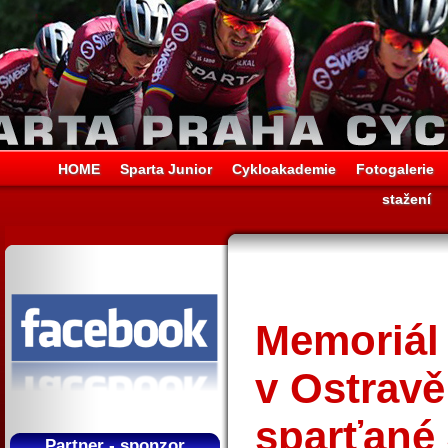
HOME
Sparta Junior
Cykloakademie
Fotogalerie
stažení
Memoriál
v Ostravě
sparťané
Partner - sponzor