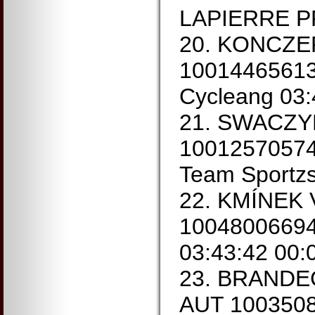
LAPIERRE 
20. KONCZER
10014465613
Cycleang 03:
21. SWACZYN
10012570574
Team Sportzs
22. KMÍNEK 
10048006694 
03:43:42 00:
23. BRANDE
AUT 1003508