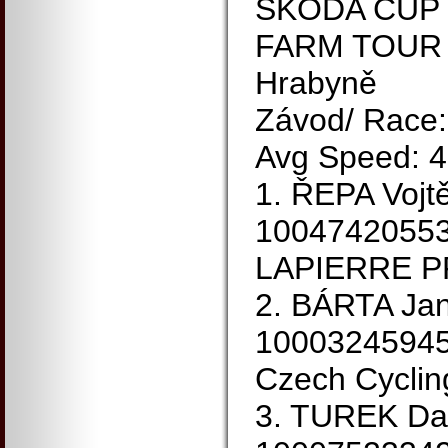
ŠKODA CUP 20
FARM TOUR
Hrabyně
Závod/ Race:
Avg Speed: 4
1. ŘEPA Vojt
1004742055
LAPIERRE P
2. BÁRTA Ja
1000324594
Czech Cyclin
3. TUREK Da