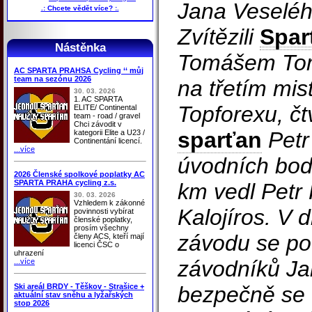
Jana Veseléh
.: Chcete vědět více? :.
Zvítězili
Spar
Nástěnka
Tomášem Tom
AC SPARTA PRAHSA Cycling ‘‘ můj
team na sezónu 2026
na třetím mist
30. 03. 2026
1. AC SPARTA
Topforexu, čtv
ELITE/ Continental
team - road / gravel
Chci závodit v
sparťan
Petr
kategorii Elite a U23 /
Continentání licencí.
...více
úvodních bodo
2026 Členské spolkové poplatky AC
SPARTA PRAHA cycling z.s.
km vedl Petr
30. 03. 2026
Vzhledem k zákonné
Kalojíros. V 
povinnosti vybírat
členské poplatky,
prosím všechny
závodu se poda
členy ACS, kteří mají
licenci ČSC o
uhrazení
závodníků Ja
...více
Ski areál BRDY - Těškov - Strašice +
bezpečně se 
aktuální stav sněhu a lyžařských
stop 2026