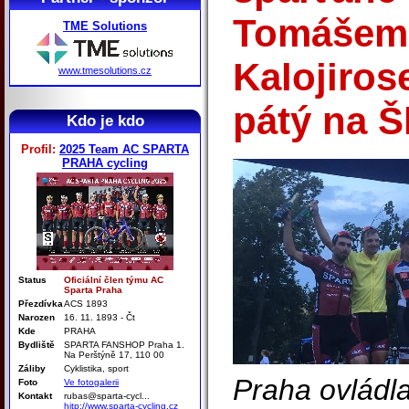
Tomášem
TME Solutions
Kalojiros
www.tmesolutions.cz
pátý na 
Kdo je kdo
Profil:
2025 Team AC SPARTA
PRAHA cycling
Status
Oficiální člen týmu AC
Sparta Praha
Přezdívka
ACS 1893
Narozen
16. 11. 1893 - Čt
Kde
PRAHA
Bydliště
SPARTA FANSHOP Praha 1.
Na Perštýně 17, 110 00
Záliby
Cyklistika, sport
Praha ovládl
Foto
Ve fotogalerii
Kontakt
rubas@sparta-cycl...
hitp://www.sparta-cycling.cz