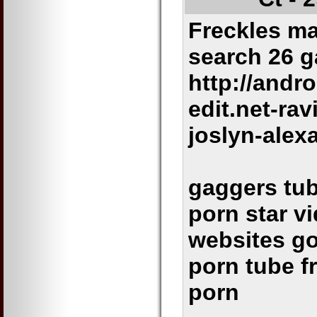
Freckles ma
search 26 g
http://andr
edit.net-ra
joslyn-alex
gaggers tub
porn star v
websites go
porn tube f
porn