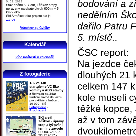
bodování a zí
9. 01. 2026
Stav sněhu 5 -7 cm, Těškov stopy
upraveny na skate okruh 600 m + 5
nedělním Ško
km v okolí
Ski Strašice take projeto ale je
...více
dařilo Patru F
Všechny zprávičky
5. místě..
Kalendář
ČSC report:
Více událostí v kalendáři
Na jezdce če
dlouhých 21 k
Z fotogalerie
celkem 147 k
1.1. ve 13h
startujeme VC Eko
komíny a ADS stavby
z Rokycan na Žďár -
kole museli c
tradiční závod do vrchu
pro cyklisty a běžce o
10 000,- Kč
těžké kopce,
Fotogalerie
-
Procházení
až v tom zá
SKI areál
Těškov - úpravy
stop a lyžování
dvoukilometr
termíny závodů
CHODOVAR SKI
TOUR 2017 -