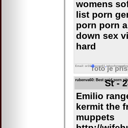
womens sof
list porn ge
porn porn a
down sex v
hard
Email: or16
avgo61
inboxforwardin
Toto je pří
rubenva60
: Best paid porn si
St - 
Emilio rang
kermit the 
muppets
http://wife