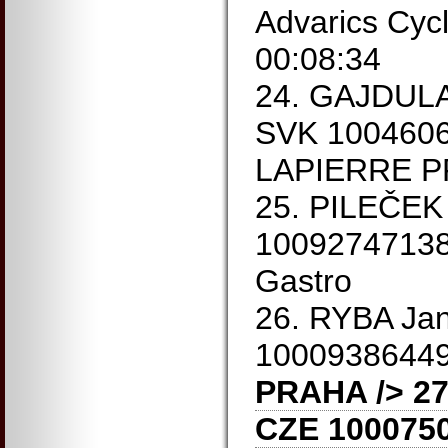
Advarics Cyc
00:08:34
24. GAJDULA
SVK 100460
LAPIERRE 
25. PILEČEK
10092747138
Gastro
26. RYBA Ja
1000938644
PRAHA
/> 27
CZE 100075