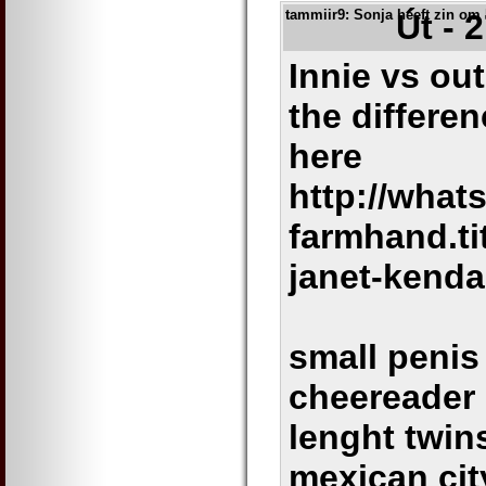
tammiir9
: Sonja heeft zin o
Út - 
Innie vs ou
the differe
here
http://what
farmhand.t
janet-kenda
small penis 
cheereader 
lenght twin
mexican cit