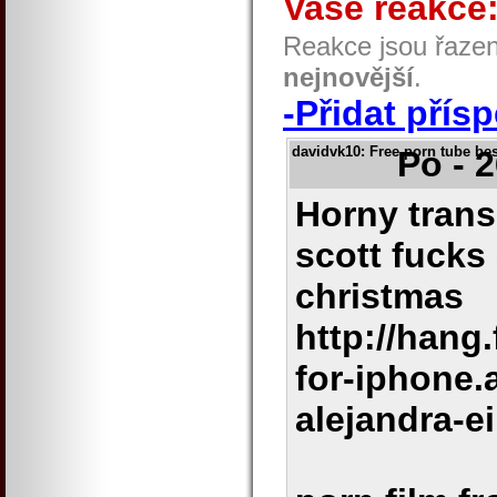
Vaše reakce
Reakce jsou řaze
nejnovější
.
-Přidat přís
davidvk10
: Free porn tube be
Po - 
Horny trans
scott fucks
christmas
http://hang
for-iphone.
alejandra-e