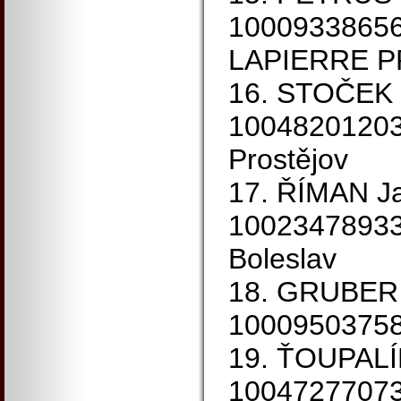
1000933865
LAPIERRE 
16. STOČEK 
1004820120
Prostějov
17. ŘÍMAN J
10023478933
Boleslav
18. GRUBER 
10009503758 
19. ŤOUPALÍ
1004727707