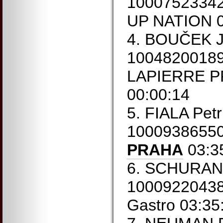
10007523342
UP NATION 0
4. BOUČEK J
1004820018
LAPIERRE P
00:00:14
5. FIALA Pet
1000938655
PRAHA
03:35
6. SCHURAN 
10009220438
Gastro 03:35