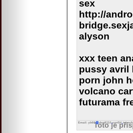
sex
http://andro
bridge.sexj
alyson
xxx teen an
pussy avril
porn john 
volcano ca
futurama fr
Email: yb60
dvn8110
cprt54
inboxf
Toto je pří