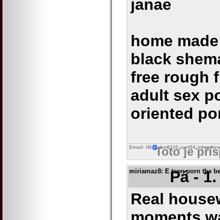
janae
home made 
black shem
free rough 
adult sex po
oriented po
Email: if4
dvn8110
cprt54
inboxfor
Toto je pří
miriamaz8
: E teen porn the b
Pá - 1
Real housew
moments wa