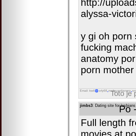
http://uplo
alyssa-victor
y gi oh porn
fucking mach
anatomy por
porn mother 
Email: kw4
orly68
mailguardianpro
on
Toto je
jimbs3
: Dating site for lesbians
Po 
Full length 
movies at po