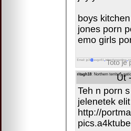
boys kitchen 
jones porn p
emo girls po
Email: jp3
avgo61
inboxforwarding
on
Toto je
ritagh18
: Northern territory na
Út 
Teh n porn s
jelenetek elit
http://portm
pics.a4ktub