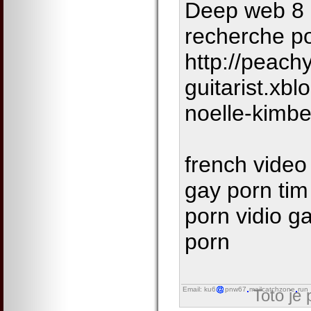
Deep web 8 
recherche po
http://peach
guitarist.xb
noelle-kimbe
french video 
gay porn tim 
porn vidio gal
porn
Email: ku6
pnw67
mailcatchzone
run
Toto je