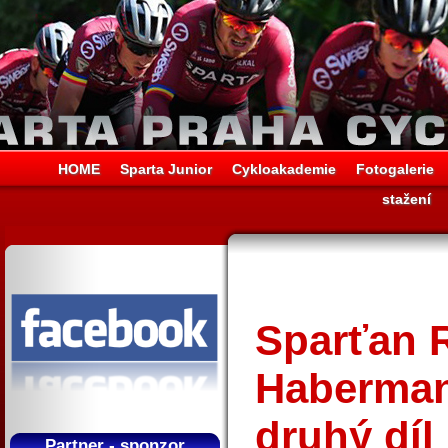
HOME
Sparta Junior
Cykloakademie
Fotogalerie
stažení
Sparťan 
Haberman
druhý dí
Partner - sponzor