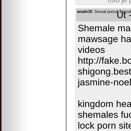
anadn16
: Sexual pursuit episo
Út 
Shemale mas
mawsage har
videos
http://fake
shigong.bes
jasmine-noel
kingdom hear
shemales fu
lock porn si