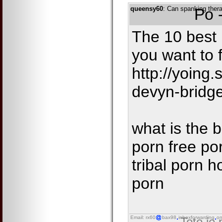
queensy60
: Can spanking ther
Po 
The 10 best 
you want to 
http://yoing
devyn-bridge
what is the 
porn free po
tribal porn 
porn
Email: rx60
bax98
inboxforwarding
on
Toto je