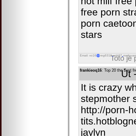
hot milf free
free porn str
porn caetoon
stars
Email: vo16
reg6310
usb97
mailguar
Toto je
frankieoq16
: Top 20 the best fr
Út 
It is crazy w
stepmother 
http://porn-h
tits.hotblog
jaylyn