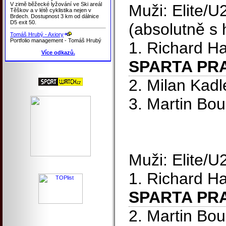
V zimě běžecké lyžování ve Ski areál
Muži: Elite/U2
Těškov a v létě cyklistika nejen v
Brdech. Dostupnost 3 km od dálnice
D5 exit 50.
(absolutně s 
Tomáš Hrubý - Axiory
Portfolio management - Tomáš Hrubý
1. Richard 
Více odkazů.
SPARTA PR
2. Milan Kad
3. Martin Bo
Muži: Elite/U
1. Richard 
SPARTA PR
2. Martin Bo