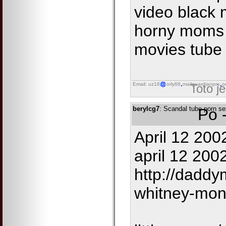
video black 
horny moms 
movies tube
Email: uz18
orly68
mailguardianpro
o
Toto j
berylcg7
: Scandal tube porn s
Po 
April 12 200
april 12 2002
http://daddy
whitney-mon