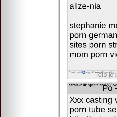
alize-nia
stephanie m
porn german 
sites porn s
mom porn vi
Email: em6
avgo61
inboxforwarding
o
Toto je
carolevc18
: Apetite anal 856 v
Po 
Xxx casting 
porn tube se