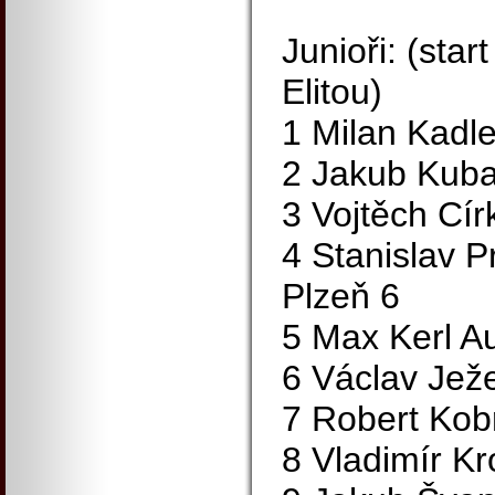
Junioři: (sta
Elitou)
1 Milan Kadl
2 Jakub Kuba
3 Vojtěch Cí
4 Stanislav 
Plzeň 6
5 Max Kerl A
6 Václav Ježe
7 Robert Ko
8 Vladimír K