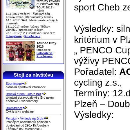
termíny závodů
sport Cheb ze
CHODOVAR SKI
TOUR 2017 -
návrh
11.1.2017 večerní Tříkrálový běh -
Těškov volně(10) hromadný Teškov
14.1.2017 Okolo Mariánskolázeňských
pramenů
Výsledky: siln
18.1.2017 večerní závod Těškov
volně(10) hromadný Teškov
25.1.2017(5.2.) Chodovar Ski večern
kritérium v Pl
Fotogalerie
-
Procházení
Tour de Brdy
2016
„ PENCO Cup 
fotogalerie
Fotogalerie
-
Procházení
výživy PENCO 
Pořadatel:
A
Stojí za návštěvu
cycling z.s.,
Sportimage
aktuální sportovní informace
Termíny: 12.
Brdská stopa - info z Brd
aktuální zpravodajství z Brd nejen
Plzeň – Doub
sněhové + webkamery
BikeStream
Výsledky:
Cyklistický webzine
Penzion - Výhledy na Brdy
Pronájem apartmánů/ penzion a
ubytování od 290,- Kč/osoba v
Těškově na Rokycansku.