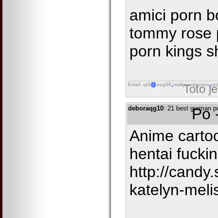
amici porn b
tommy rose 
porn kings 
Email: qt4
eog38
mailguardianpro
onl
Toto j
deboraqg10
: 21 best german por
Po 
Anime carto
hentai fucki
http://cand
katelyn-meli