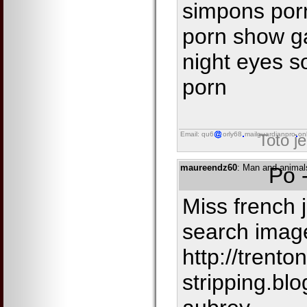
simpons por
porn show g
night eyes so
porn
Email: qu6
orly68
mailguardianpro
on
Toto j
maureendz60
: Man and animal
Po 
Miss french 
search imag
http://trenton
stripping.bl