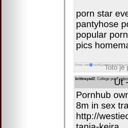
porn star ev
pantyhose p
popular porn
pics homema
Email: xw6
bax98
inboxforwarding
on
Toto je
brittneyad2
: College porn vide
Út 
Pornhub owne
8m in sex tr
http://westi
tania-keira