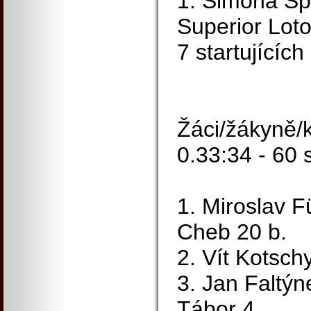
1. Simona S
Superior Lot
7 startujících
Žáci/žákyně/k
0.33:34 - 60 s
1. Miroslav F
Cheb 20 b.
2. Vít Kotsch
3. Jan Faltý
Tábor 4