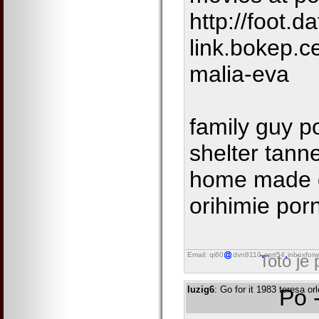
http://foot.da
link.bokep.c
malia-eva
family guy p
shelter tann
home made d
orihimie por
Email: qi60
dvn8110
cprt54
inboxforw
Toto je
luzig6
: Go for it 1983 teresa or
Po 