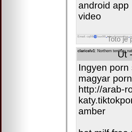
android app
video
Email: cq69
bax98
inboxforwarding
o
Toto je
claricelv1
: Northern territory 
Út 
Ingyen porn 
magyar porn
http://arab-r
katy.tiktokpo
amber