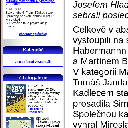
aktuální stav sněhu a lyžařských
Josefem Hlad
stop 2026
9. 01. 2026
sebrali posle
Stav sněhu 5 -7 cm, Těškov stopy
upraveny na skate okruh 600 m + 5
km v okolí
Ski Strašice take projeto ale je
Celkově v ab
...více
Všechny zprávičky
vystoupili na
Habermannn 
Kalendář
a Martinem 
Více událostí v kalendáři
V kategorii M
Z fotogalerie
Tomáš Janda
1.1. ve 13h
startujeme VC Eko
Kadlecem sta
komíny a ADS stavby
z Rokycan na Žďár -
tradiční závod do vrchu
prosadila Si
pro cyklisty a běžce o
10 000,- Kč
Fotogalerie
-
Společnou ka
Procházení
SKI areál
vyhrál Mirosl
Těškov - úpravy
stop a lyžování