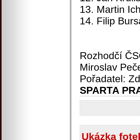
13. Martin I
14. Filip Bur
Rozhodčí ČSC
Miroslav Peč
Pořadatel: Z
SPARTA PR
Ukázka fotek