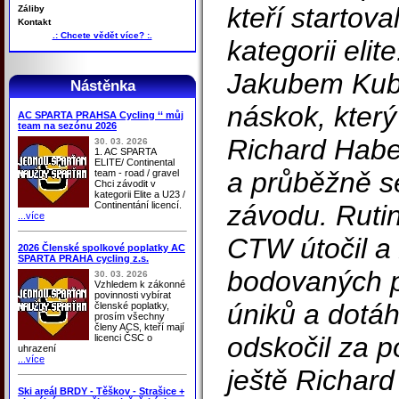
kteří startov
Záliby
Kontakt
.: Chcete vědět více? :.
kategorii elit
Jakubem Kubo
Nástěnka
náskok, který 
AC SPARTA PRAHSA Cycling ‘‘ můj
team na sezónu 2026
Richard Habe
30. 03. 2026
1. AC SPARTA
ELITE/ Continental
a průběžně se
team - road / gravel
Chci závodit v
kategorii Elite a U23 /
Continentání licencí.
závodu. Rutin
...více
CTW útočil a 
2026 Členské spolkové poplatky AC
SPARTA PRAHA cycling z.s.
bodovaných p
30. 03. 2026
Vzhledem k zákonné
povinnosti vybírat
úniků a dotáh
členské poplatky,
prosím všechny
členy ACS, kteří mají
odskočil za 
licenci ČSC o
uhrazení
...více
ještě Richar
Ski areál BRDY - Těškov - Strašice +