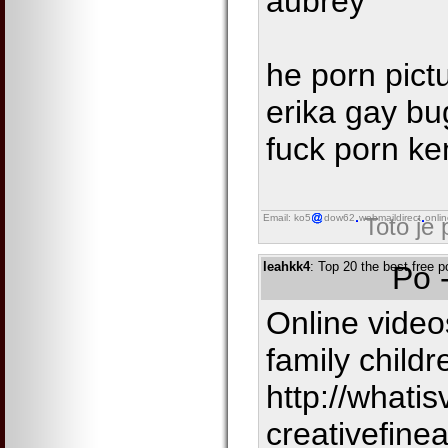
aubrey
he porn pictu
erika gay bu
fuck porn ke
Email: ko5
dow62
webmaildirect
onli
Toto je
leahkk4
: Top 20 the best free p
Po 
Online video
family childr
http://whatis
creativefin