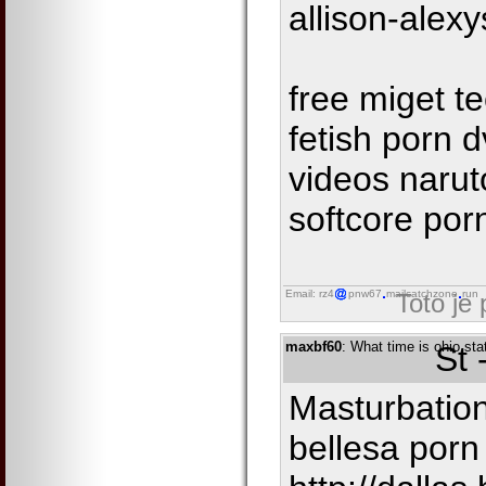
allison-alexy
free miget t
fetish porn 
videos naru
softcore porn
Email: rz4
pnw67
mailcatchzone
run
Toto je
maxbf60
: What time is ohio sta
St 
Masturbation
bellesa por