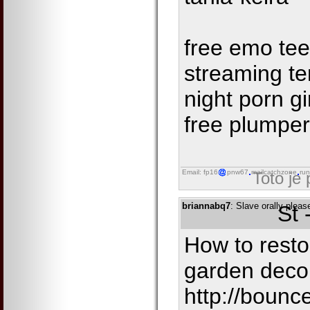
free emo tee
streaming te
night porn gi
free plumper
Email: fp16
pnw67
mailcatchzone
run
Toto je
briannabq7
: Slave orally plea
St 
How to rest
garden decor
http://bounc