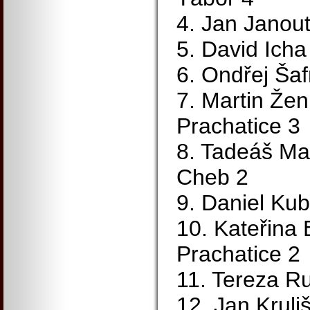
4. Jan Janou
5. David Ich
6. Ondřej Ša
7. Martin Žen
Prachatice 3
8. Tadeáš Man
Cheb 2
9. Daniel Ku
10. Kateřina
Prachatice 2
11. Tereza R
12. Jan Kruli