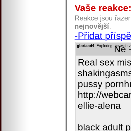
Vaše reakce
Reakce jsou řaze
nejnovější
.
-Přidat přísp
gloriaod4
: Exploring the wide 
Ne 
Real sex mis
shakingasms
pussy pornh
http://webc
ellie-alena
black adult 