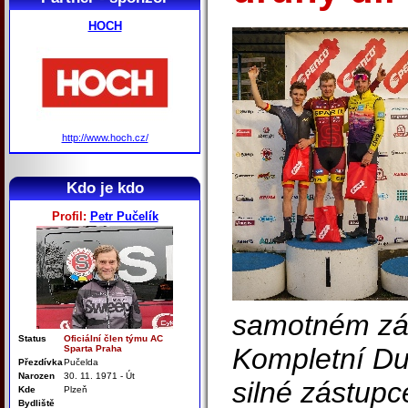
HOCH
http://www.hoch.cz/
Kdo je kdo
Profil:
Petr Pučelík
samotném zá
Status
Oficiální člen týmu AC
Kompletní Du
Sparta Praha
Přezdívka
Pučelda
Narozen
30. 11. 1971 - Út
silné zástupce
Kde
Plzeň
Bydliště