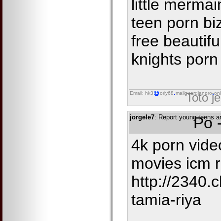
little merma
teen porn bi
free beautifu
knights porn
Email: hk3
orly68
mailguardianpro
onl
Toto j
jorgele7
: Report young teens a
Po 
4k porn vide
movies icm r
http://2340.
tamia-riya