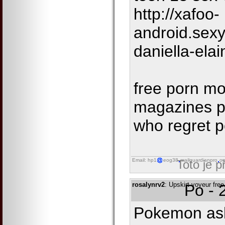
http://xafoo-
android.sexy
daniella-elai
free porn mo
magazines po
who regret 
Email: hp1
eog38
mailguardianpro
on
Toto je 
rosalynrv2
: Upskirt voyeur free
Po - 
Pokemon ash