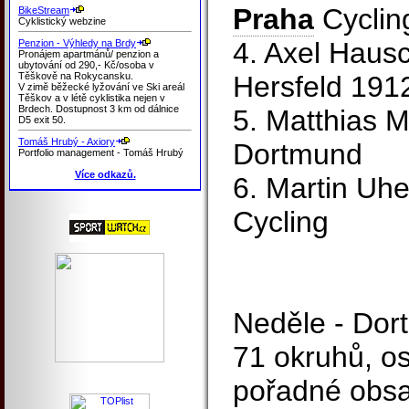
Praha
Cyclin
BikeStream
Cyklistický webzine
4. Axel Haus
Penzion - Výhledy na Brdy
Pronájem apartmánů/ penzion a
ubytování od 290,- Kč/osoba v
Těškově na Rokycansku.
Hersfeld 191
V zimě běžecké lyžování ve Ski areál
Těškov a v létě cyklistika nejen v
Brdech. Dostupnost 3 km od dálnice
5. Matthias 
D5 exit 50.
Tomáš Hrubý - Axiory
Dortmund
Portfolio management - Tomáš Hrubý
Více odkazů.
6. Martin Uhe
Cycling
Neděle - Dor
71 okruhů, os
pořadné obsa