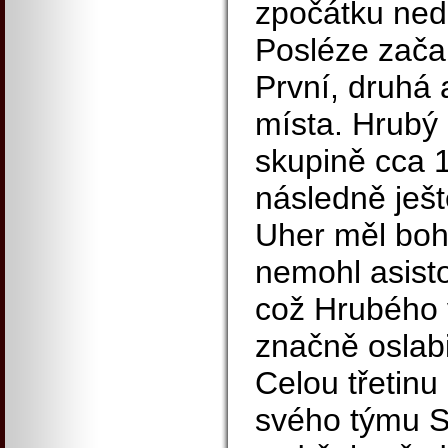
zpočátku nedo
Posléze zača
První, druhá 
místa. Hrubý
skupině cca 1
následně ješt
Uher měl boh
nemohl asisto
což Hrubého v
značně oslabi
Celou třetinu
svého týmu 