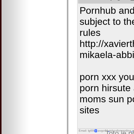
Pornhub and 
subject to t
rules
http://xavi
mikaela-abb
porn xxx yo
porn hirsute
moms sun po
sites
Email: lg69
avgo61
inboxforwarding
o
Toto je 