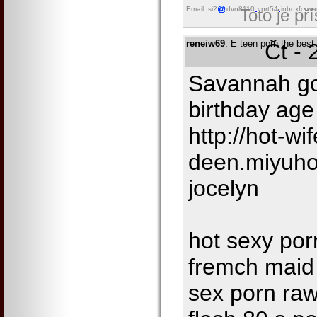
Email: si2
dvn8110
cprt54
inboxforwa
Toto je př
reneiw69
: E teen porn the best
Čt - 
Savannah go
birthday age
http://hot-wif
deen.miyuho
jocelyn
hot sexy por
fremch maid
sex porn raw