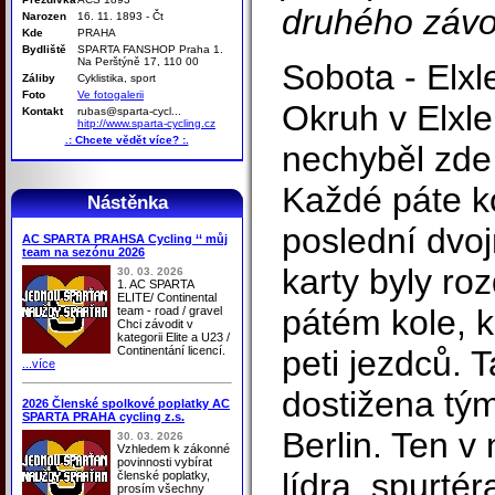
druhého závo
Narozen
16. 11. 1893 - Čt
Kde
PRAHA
Bydliště
SPARTA FANSHOP Praha 1.
Na Perštýně 17, 110 00
Sobota - Elxl
Záliby
Cyklistika, sport
Foto
Ve fotogalerii
Okruh v Elxl
Kontakt
rubas@sparta-cycl...
hitp://www.sparta-cycling.cz
.: Chcete vědět více? :.
nechyběl zde
Každé páte k
Nástěnka
poslední dvoj
AC SPARTA PRAHSA Cycling ‘‘ můj
team na sezónu 2026
karty byly ro
30. 03. 2026
1. AC SPARTA
ELITE/ Continental
pátém kole, k
team - road / gravel
Chci závodit v
kategorii Elite a U23 /
Continentání licencí.
peti jezdců. 
...více
dostižena tý
2026 Členské spolkové poplatky AC
SPARTA PRAHA cycling z.s.
Berlin. Ten v
30. 03. 2026
Vzhledem k zákonné
povinnosti vybírat
lídra, spurté
členské poplatky,
prosím všechny