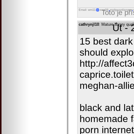
Email: wm11
eog38
mailguardianpro
Toto je př
cathrynjl10
: Mature library qua
Út -
15 best dar
should explo
http://affect3d
caprice.toile
meghan-alli
black and la
homemade fa
porn interne