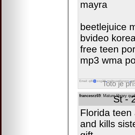
mayra
beetlejuice 
bvideo kore
free teen po
mp3 wma po
Email: qi6
eog38
mailguardianpro
onl
Toto je př
francesrz69
: Mature library qua
St -
Florida teen
and kills sis