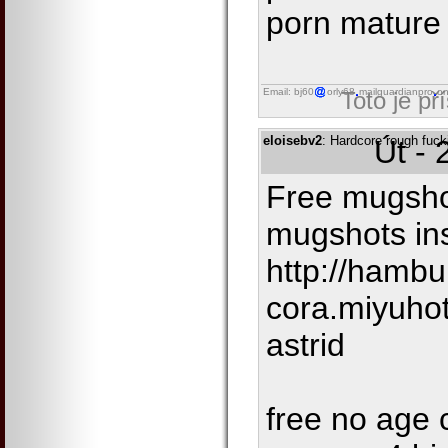
porn mature
Email: bj60
orly68
mailguardianpro
on
Toto je př
eloisebv2
: Hardcore rough fuc
Út - 
Free mugshot
mugshots in
http://hambu
cora.miyuho
astrid
free no age 