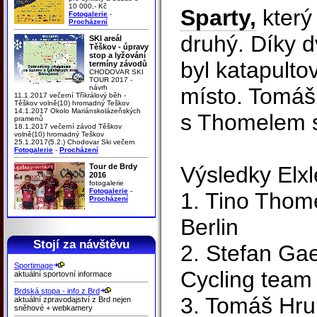
10 000,- Kč
Sparty,
který
Fotogalerie
-
Procházení
druhý. Díky
SKI areál
Těškov - úpravy
stop a lyžování
byl katapult
termíny závodů
CHODOVAR SKI
TOUR 2017 -
návrh
místo. Tomáš
11.1.2017 večerní Tříkrálový běh -
Těškov volně(10) hromadný Teškov
14.1.2017 Okolo Mariánskolázeňských
s Thomelem sk
pramenů
18.1.2017 večerní závod Těškov
volně(10) hromadný Teškov
25.1.2017(5.2.) Chodovar Ski večern
Fotogalerie
-
Procházení
Tour de Brdy
Výsledky Elx
2016
fotogalerie
Fotogalerie
-
1. Tino Thom
Procházení
Berlin
Stojí za návštěvu
2. Stefan Gae
Sportimage
Cycling team
aktuální sportovní informace
Brdská stopa - info z Brd
3. Tomáš Hru
aktuální zpravodajství z Brd nejen
sněhové + webkamery