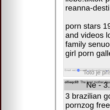
reanna-dest
porn stars 1
and videos l
family senuo
girl porn gall
Email: wa1
eog38
mailguardianpro
on
Toto je př
ollieqc69
: The best mother dau
Ne - 3
3 brazilian 
pornzog free