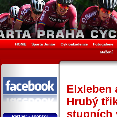
HOME
Sparta Junior
Cykloakademie
Fotogalerie
stažení
Elxleben
Hrubý tři
stupních 
Partner - sponzor