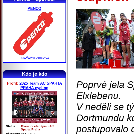
PENCO
http://www.penco.cz
Kdo je kdo
Poprvé jela 
Profil:
2025 Team AC SPARTA
PRAHA cycling
Elxlebenu.
V neděli se t
Dortmundu kd
postupovalo 
Status
Oficiální člen týmu AC
Sparta Praha
Přezdívka
ACS 1893