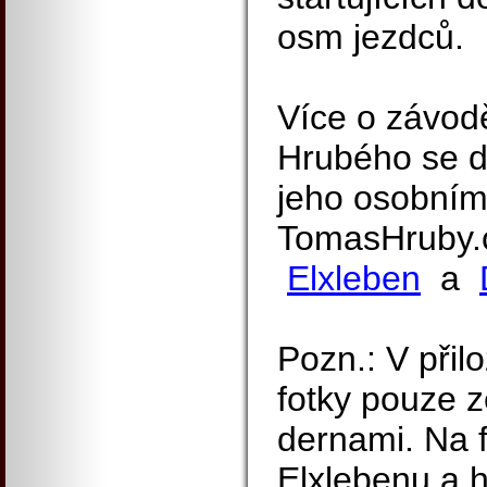
osm jezdců.
Více o závod
Hrubého se d
jeho osobní
TomasHruby
Elxleben
a
Pozn.: V přilo
fotky pouze 
dernami. Na f
Elxlebenu a 