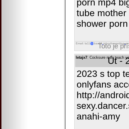
porn mp4 big
tube mother 
shower porn 
Email: la11
bax98
inboxforwarding
on
Toto je př
letajx7
: Cocksure men teach yo
Út - 
2023 s top te
onlyfans acc
http://androi
sexy.dancer.
anahi-amy