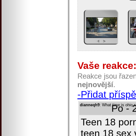
Vaše reakce
Reakce jsou řaze
nejnovější
.
-Přidat přísp
dianneqh9
: What time is ohio 
Po - 
Teen 18 porn
teen 18 sex 