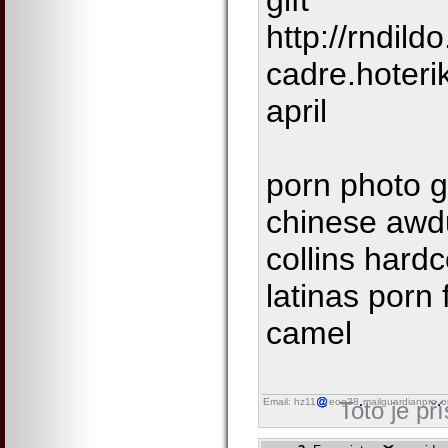
gift
http://rndil
cadre.hoter
april
porn photo ga
chinese awdul
collins hard
latinas porn
camel
Email: hz11
eog38
mailguardianpro
o
Toto je př