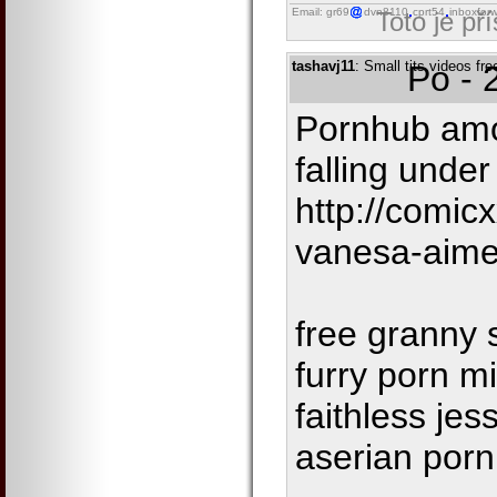
Email: gr69
dvn8110
cprt54
inboxfor
Toto je př
tashavj11
: Small tits videos fr
Po - 
Pornhub amo
falling under
http://comi
vanesa-aim
free granny 
furry porn m
faithless jes
aserian porn