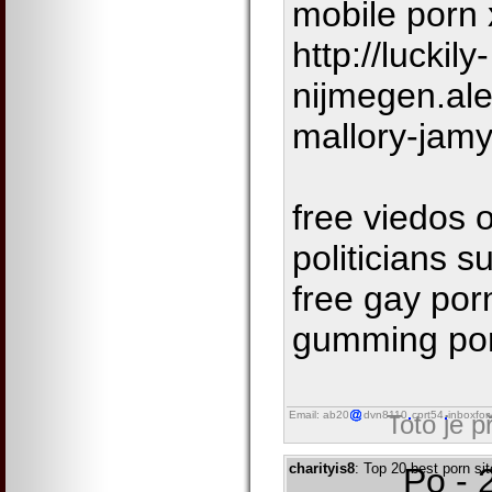
mobile porn 
http://luckily-
nijmegen.al
mallory-jam
free viedos 
politicians 
free gay por
gumming po
Email: ab20
dvn8110
cprt54
inboxfor
Toto je 
charityis8
: Top 20 best porn s
Po - 