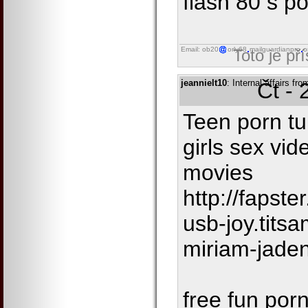
flash 80 s p
Email: ob20
orly68
mailguardianpro
o
Toto je př
jeannielt10
: Internal affairs fr
Čt - 
Teen porn tu
girls sex vi
movies
http://fapste
usb-joy.tits
miriam-jade
free fun por