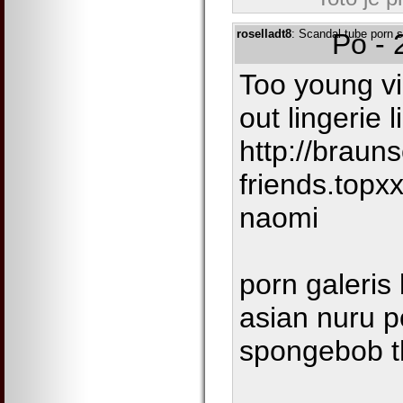
roselladt8
: Scandal tube porn 
Po - 
Too young vic
out lingerie 
http://braun
friends.topx
naomi
porn galeris
asian nuru p
spongebob t