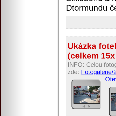
Dtormundu č
Ukázka fotek
(celkem 15x 
INFO: Celou fotog
zde:
Fotogalerie
Otev