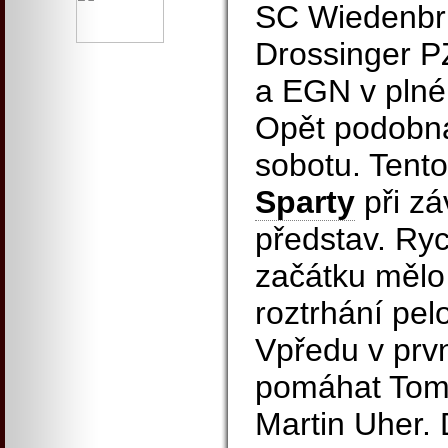
SC Wiedenbr
Drossinger 
a EGN v plné
Opět podobná 
sobotu. Tento
Sparty
při zá
představ. Ry
začátku mělo
roztrhání pel
Vpředu v prvn
pomáhat Tom
Martin Uher. 