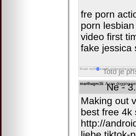
fre porn actio
porn lesbian
video first t
fake jessica
Email: tw18
eog38
mailguardianpro
o
Toto je př
marthagm16
: A raw dogging s
Ne - 3
Making out 
best free 4k
http://andro
liebe.tiktok