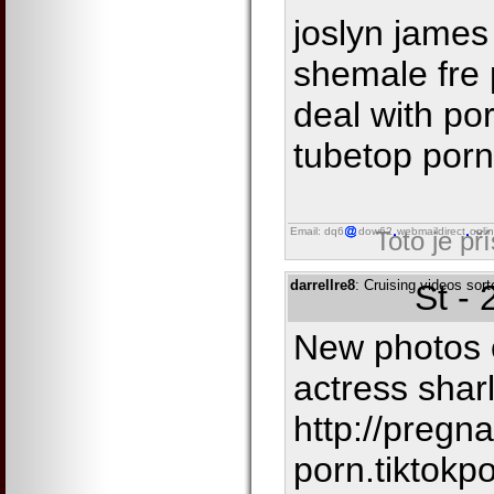
joslyn james
shemale fre
deal with po
tubetop porn
Email: dq6
dow62
webmaildirect
onli
Toto je př
darrellre8
: Cruising videos sort
St -
New photos o
actress sha
http://pregn
porn.tiktokp