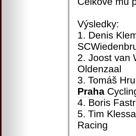
Celkově mu pa
Výsledky:
1. Denis Kle
SCWiedenbru
2. Joost va
Oldenzaal
3. Tomáš Hru
Praha
Cyclin
4. Boris Fast
5. Tim Klessa
Racing