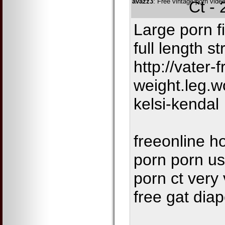
avazz3
: Free vintage porn vid
Čt -
Large porn f
full length s
http://vater-f
weight.leg.
kelsi-kendal
freeonline h
porn porn us
porn ct very 
free gat dia