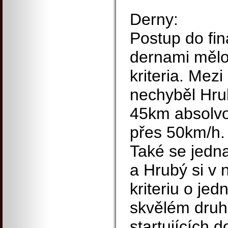
Derny:
Postup do fi
dernami mělo
kriteria. Mezi
nechyběl Hru
45km absolvov
přes 50km/h.
Také se jedn
a Hrubý si v 
kriteriu o jed
skvělém druh
startujících 