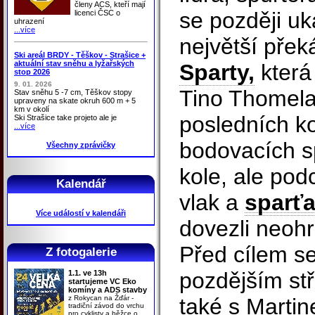
členy ACS, kteří mají
se později uk
licenci ČSC o
uhrazení
...více
největší pře
Ski areál BRDY - Těškov - Strašice +
aktuální stav sněhu a lyžařských
Sparty,
která
stop 2026
9. 01. 2026
Tino Thomela
Stav sněhu 5 -7 cm, Těškov stopy
upraveny na skate okruh 600 m + 5
km v okolí
posledních ko
Ski Strašice take projeto ale je
...více
bodovacích s
Všechny zprávičky
kole, ale podc
Kalendář
vlak a
sparť
Více událostí v kalendáři
dovezli neoh
Před cílem se
Z fotogalerie
pozdějším st
1.1. ve 13h
startujeme VC Eko
komíny a ADS stavby
z Rokycan na Žďár -
také s Marti
tradiční závod do vrchu
pro cyklisty a běžce o