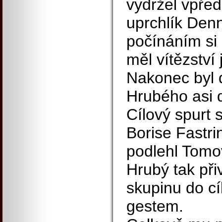
vydržel vpře
uprchlík Den
počínáním si 
měl vítězství
Nakonec byl 
Hrubého asi d
Cílový spurt s
Borise Fastri
podlehl Tomo
Hrubý tak při
skupinu do cí
gestem.