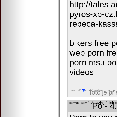
http://tales.
pyros-xp-cz
rebeca-kass
bikers free 
web porn fre
porn msu porn
videos
Email: uj11
pnw67
mailcatchzone
run
Toto je př
carmellaem4
: Amazing fetish b
Po - 4