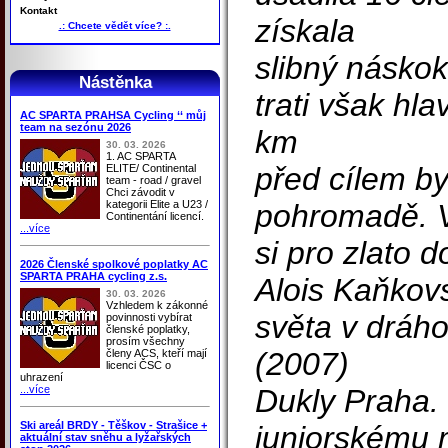
Kontakt
získala
.: Chcete vědět více? :.
slibný náskok
Nástěnka
trati však hla
AC SPARTA PRAHSA Cycling ‘‘ můj
team na sezónu 2026
km
30. 03. 2026
1. AC SPARTA
před cílem by
ELITE/ Continental
team - road / gravel
Chci závodit v
kategorii Elite a U23 /
pohromadě. 
Continentání licencí.
...více
si pro zlato d
2026 Členské spolkové poplatky AC
SPARTA PRAHA cycling z.s.
Alois Kaňkovs
30. 03. 2026
Vzhledem k zákonné
světa v dráho
povinnosti vybírat
členské poplatky,
prosím všechny
(2007)
členy ACS, kteří mají
licenci ČSC o
uhrazení
...více
Dukly Praha. 
Ski areál BRDY - Těškov - Strašice +
juniorskému m
aktuální stav sněhu a lyžařských