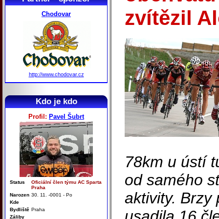
zvítězil 
Chodovar
http://www.chodovar.cz
Kdo je kdo
Profil:
Pavel Šubrt
78km u ústí t
od samého st
Status
Oficiální člen týmu AC Sparta
Praha
aktivity. Brzy
Narozen
30. 11. -0001 - Po
Kde
Bydliště
Praha
usadila 16 čl
Záliby