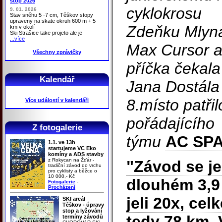
stop 2026
cyklokrosu
9. 01. 2026
Stav sněhu 5 -7 cm, Těškov stopy
upraveny na skate okruh 600 m + 5
Zdeňku Mlyná
km v okolí
Ski Strašice take projeto ale je
...více
Max Cursor a
Všechny zprávičky
příčka čekala
Kalendář
Jana Dostála
8.místo patři
Více událostí v kalendáři
pořádajícího
Z fotogalerie
týmu
AC SP
1.1. ve 13h
startujeme VC Eko
komíny a ADS stavby
z Rokycan na Žďár -
"Závod se je
tradiční závod do vrchu
pro cyklisty a běžce o
10 000,- Kč
dlouhém 3,9 
Fotogalerie
-
Procházení
jeli 20x, cel
SKI areál
Těškov - úpravy
stop a lyžování
tedy 78 km. V
termíny závodů