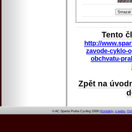
Tento č
http://www.spar
zavode-cyklo-
obchvatu-prah
Zpět na úvodn
© AC Sparta Praha Cycling 2008 (
Kontakty
,
o webu
,
Och