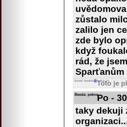
uvědomovalo
zůstalo mil
zalilo jen c
zde bylo op
když foukal
rád, že jsem
Sparťanům
Email: fandax
quick
cz
Toto je p
Beeda
: pekne
Po - 3
taky dekuji
organizaci..