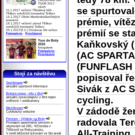
CHODOVAR SKI
TOUR 2017 -
návrh
se spurtoval
11.1.2017 večerní Tříkrálový běh -
Těškov volně(10) hromadný Teškov
14.1.2017 Okolo Mariánskolázeňských
prémie, vítěz
pramenů
18.1.2017 večerní závod Těškov
volně(10) hromadný Teškov
prémií se st
25.1.2017(5.2.) Chodovar Ski večern
Fotogalerie
-
Procházení
Tour de Brdy
Kaňkovský (
2016
fotogalerie
Fotogalerie
-
(AC SPARTA
Procházení
(FUNFLASH 
Stojí za návštěvu
popisoval ře
Sportimage
Sivák z
AC S
aktuální sportovní informace
Brdská stopa - info z Brd
cycling.
aktuální zpravodajství z Brd nejen
sněhové + webkamery
V zádodě žen
BikeStream
Cyklistický webzine
Penzion - Výhledy na Brdy
radovala Ter
Pronájem apartmánů/ penzion a
ubytování od 290,- Kč/osoba v
Těškově na Rokycansku.
All-Training
V zimě běžecké lyžování ve Ski areál