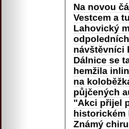
Na novou čá
Vestcem a t
Lahovický m
odpoledních
návštěvníci 
Dálnice se t
hemžila inlin
na koloběžk
půjčených a
"Akci přijel
historickém 
Známý chiru