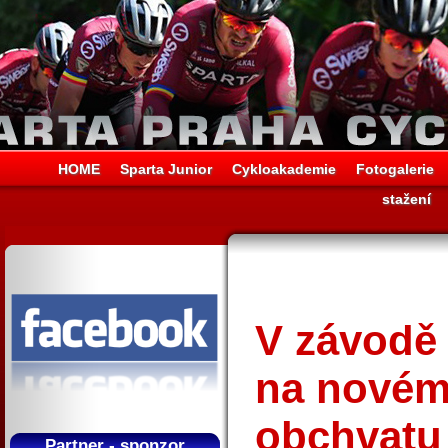
HOME
Sparta Junior
Cykloakademie
Fotogalerie
stažení
V závod
na novém
obchvatu
Partner - sponzor