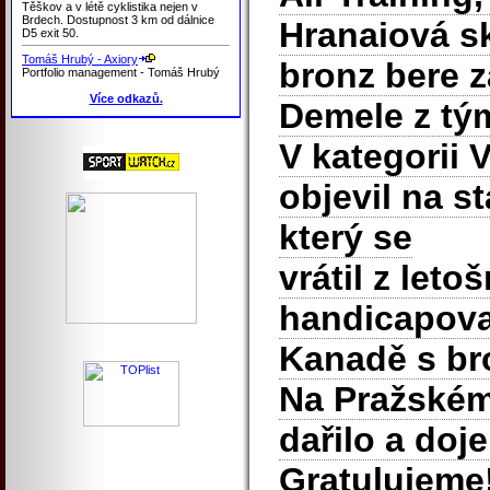
Těškov a v létě cyklistika nejen v
Brdech. Dostupnost 3 km od dálnice
Hranaiová s
D5 exit 50.
Tomáš Hrubý - Axiory
bronz bere z
Portfolio management - Tomáš Hrubý
Více odkazů.
Demele z tý
V kategorii 
objevil na st
který se
vrátil z let
handicapova
Kanadě s br
Na Pražském
dařilo a doje
Gratulujeme