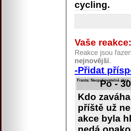
cycling.
Vaše reakce
Reakce jsou řaze
nejnovější
.
-Přidat přís
Franta
: Neopakovatelná akce
Po - 3
Kdo zaváhal 
příště už n
akce byla h
nedá opakov