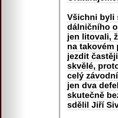
Všichni byli
dálničního 
jen litovali, 
na takovém
jezdit častěj
skvělé, prot
celý závodní
jen dva defe
skutečně be
sdělil Jiří Si