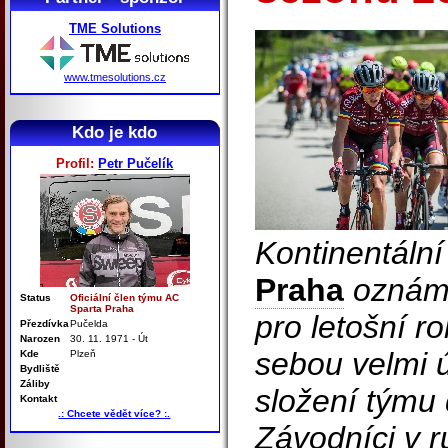
TME Solutions
www.tmesolutions.cz
Kdo je kdo
Profil:
Petr Pučelík
Kontinentáln
Praha
oznámi
Status
Oficiální člen týmu AC
Sparta Praha
pro letošní r
Přezdívka
Pučelda
Narozen
30. 11. 1971 - Út
sebou velmi 
Kde
Plzeň
Bydliště
Záliby
složení týmu
Kontakt
.: Chcete vědět více? :.
Závodníci v r