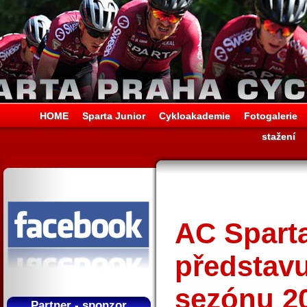
HOME
Sparta Junior
Cykloakademie
Fotogalerie
stažení
AC Spart
představu
sezónu 2
Partner - sponzor