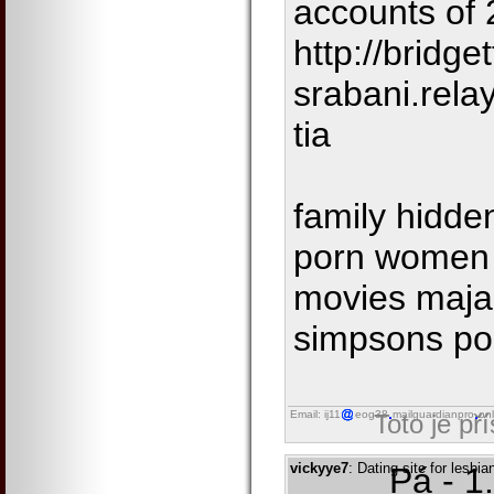
accounts of 
http://bridge
srabani.rela
tia
family hidde
porn women 
movies maja 
simpsons por
Email: ij11
eog38
mailguardianpro
onl
Toto je př
vickyye7
: Dating site for lesbia
Pá - 1