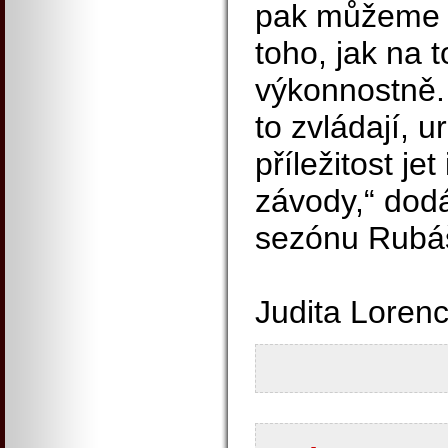
pak můžeme o
toho, jak na
výkonnostně.
to zvládají, u
příležitost je
závody,“ dod
sezónu Rubá
Judita Loren