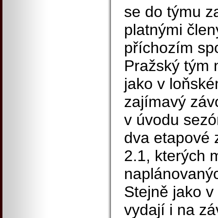
se do týmu za
platnými člen
příchozím spo
Pražský tým 
jako v loňské
zajímavý záv
v úvodu sezón
dva etapové 
2.1, kterých 
naplánovanýc
Stejně jako v
vydají i na z