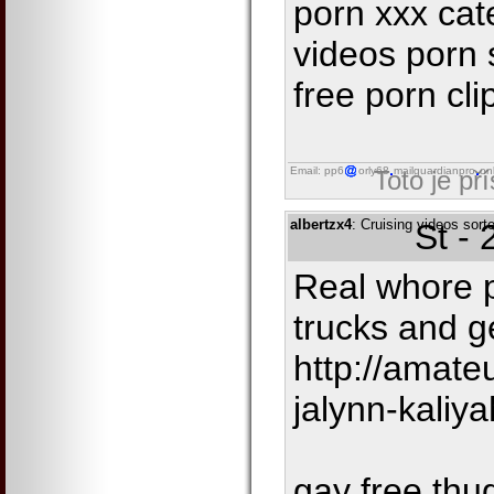
porn xxx cat
videos porn 
free porn cli
Email: pp6
orly68
mailguardianpro
on
Toto je př
albertzx4
: Cruising videos sorte
St -
Real whore 
trucks and g
http://amate
jalynn-kaliya
gay free thu