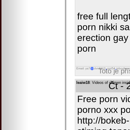
free full len
porn nikki s
erection gay
porn
Email: ya7
dvn8110
cprt54
inboxforw
Toto je př
leaiw18
: Videos of women insid
Čt - 
Free porn v
porno xxx p
http://bokeb-