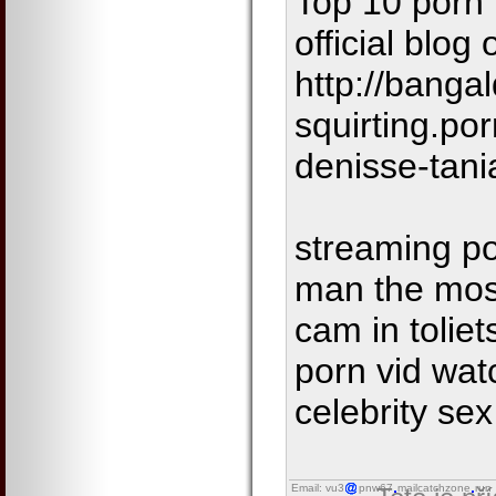
Top 10 porn
official blog
http://bangal
squirting.po
denisse-tani
streaming po
man the most
cam in toliet
porn vid wat
celebrity se
Email: vu3
pnw67
mailcatchzone
run