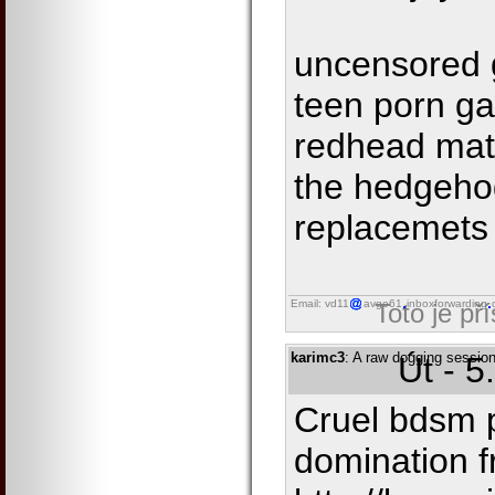
uncensored 
teen porn gal
redhead matu
the hedgeho
replacemets
Email: vd11
avgo61
inboxforwarding
Toto je př
karimc3
: A raw dogging sessio
Út - 5
Cruel bdsm p
domination 