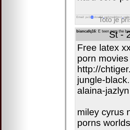
Email: yu1
dow62
webmaildirect
onli
Toto je př
biancafq16
: E teen porn the be
St -
Free latex xx
porn movies 
http://chtige
jungle-black
alaina-jazlyn
miley cyrus
porns worlds