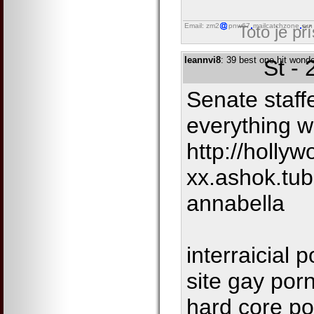
Email: zm2
pnw67
mailcatchzone
run
Toto je př
leannvi8
: 39 best one hit wond
St -
Senate staff
everything w
http://hollyw
xx.ashok.tu
annabella
interraicial 
site gay porn 
hard core po