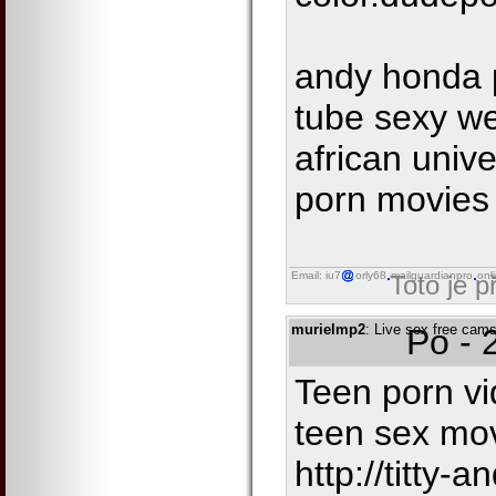
andy honda 
tube sexy w
african unive
porn movies
Email: iu7
orly68
mailguardianpro
onl
Toto je 
murielmp2
: Live sex free cam
Po - 
Teen porn vi
teen sex mo
http://titty-