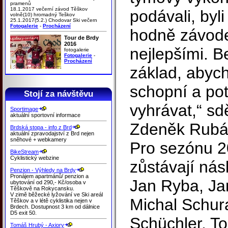
pramenů
18.1.2017 večerní závod Těškov
podávali, byl
volně(10) hromadný Teškov
25.1.2017(5.2.) Chodovar Ski večern
Fotogalerie
-
Procházení
hodně závode
Tour de Brdy
2016
nejlepšími. B
fotogalerie
Fotogalerie
-
Procházení
základ, abyc
schopní a pot
Stojí za návštěvu
vyhrávat,“ sdě
Sportimage
aktuální sportovní informace
Zdeněk Rubá
Brdská stopa - info z Brd
aktuální zpravodajství z Brd nejen
sněhové + webkamery
Pro sezónu 2
BikeStream
Cyklistický webzine
zůstávají nás
Penzion - Výhledy na Brdy
Pronájem apartmánů/ penzion a
Jan Ryba, Jan
ubytování od 290,- Kč/osoba v
Těškově na Rokycansku.
V zimě běžecké lyžování ve Ski areál
Michal Schur
Těškov a v létě cyklistika nejen v
Brdech. Dostupnost 3 km od dálnice
D5 exit 50.
Schüchler, To
Tomáš Hrubý - Axiory