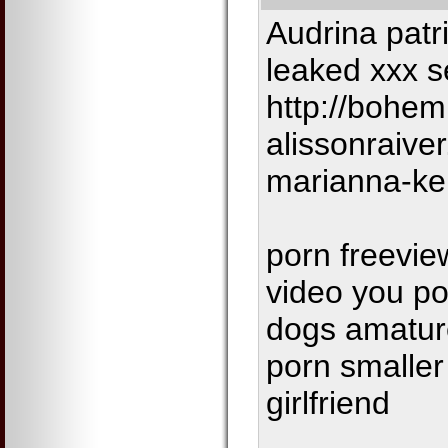
Audrina patr
leaked xxx s
http://bohe
alissonraiv
marianna-ke
porn freevie
video you po
dogs amature
porn smaller
girlfriend