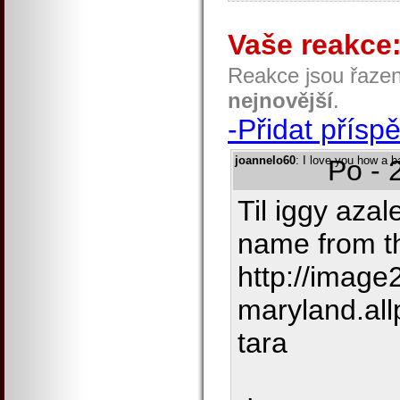
Vaše reakce
Reakce jsou řaze
nejnovější
.
-Přidat přísp
joannelo60
: I love you how a b
Po - 
Til iggy azal
name from t
http://image2
maryland.al
tara