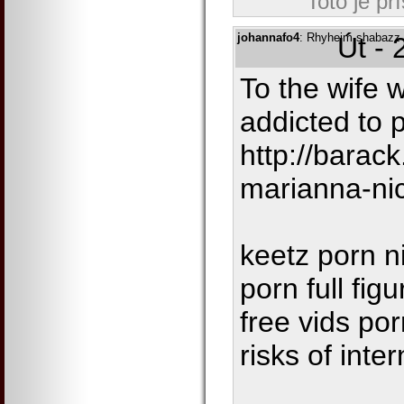
Toto je př
johannafo4
: Rhyheim shabazz d
Út - 
To the wife 
addicted to 
http://bara
marianna-ni
keetz porn ni
porn full figu
free vids por
risks of inte