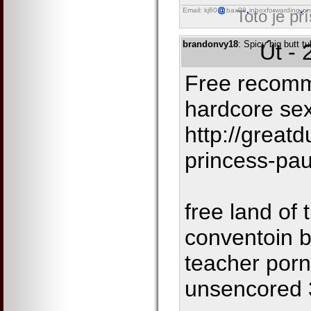
Email: kj60
bax98
inboxforwarding
on
Toto je př
brandonvy18
: Spicy big butt t
Út - 
Free recomm
hardcore se
http://grea
princess-pau
free land of 
conventoin 
teacher porn 
unsencored 3