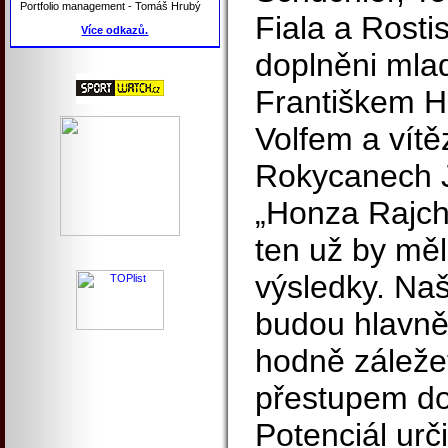
Portfolio management - Tomáš Hrubý
Fiala a Rosti
Více odkazů.
doplněni mlad
Františkem 
Volfem a vít
Rokycanech 
„Honza Rajch
ten už by měl
výsledky. Naš
budou hlavně
hodně záležet
přestupem do
Potenciál urč