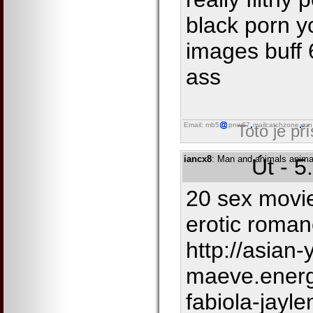
black porn y
images buff 
ass
Email: mb5
pnw67
mailcatchzone
run
Toto je př
iancx8
: Man and animals anima
Út - 5
20 sex movie
erotic roman
http://asian
maeve.ener
fabiola-jayle