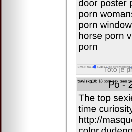
door poster 
porn womans
porn window
horse porn 
porn
Email: za11
avgo61
inboxforwarding
Toto je 
traviskg10
: 18 porn sex teen x
Po - 
The top sexie
time curiosi
http://masq
color.dudepo