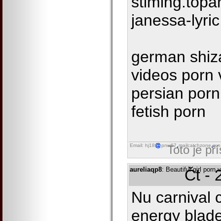
stiming.top
janessa-lyric
german shiza
videos porn 
persian por
fetish porn
Email: hj18
pnw67
mailcatchzone
run
Toto je př
aureliaqp8
: Beautiful girl porn
Čt - 
Nu carnival c
energy blade