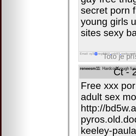
secret porn f
young girls 
sites sexy ba
Email: xy3
reg6310
usb97
mailguard
Toto je př
reneesm11
: Hardcore rough fu
Čt - 
Free xxx por
adult sex m
http://bd5w.
pyros.old.do
keeley-paul