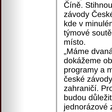
Číně. Stihnou
závody Českéh
kde v minulém
týmové soutěž
místo.
„Máme dvanáct
dokážeme ob
programy a m
české závody,
zahraničí. P
budou důleži
jednorázové 