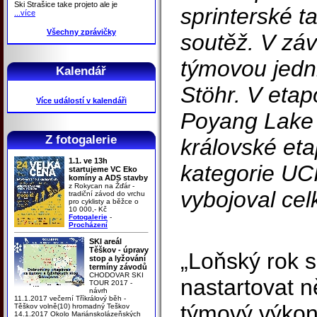
Ski Strašice take projeto ale je
sprinterské t
...více
Všechny zprávičky
soutěž. V zá
týmovou jedn
Kalendář
Stöhr. V eta
Více událostí v kalendáři
Poyang Lake 
Z fotogalerie
královské et
1.1. ve 13h
kategorie UCI
startujeme VC Eko
komíny a ADS stavby
z Rokycan na Žďár -
vybojoval cel
tradiční závod do vrchu
pro cyklisty a běžce o
10 000,- Kč
Fotogalerie
-
Procházení
SKI areál
Těškov - úpravy
„Loňský rok s
stop a lyžování
termíny závodů
CHODOVAR SKI
nastartovat n
TOUR 2017 -
návrh
11.1.2017 večerní Tříkrálový běh -
týmový výkon,
Těškov volně(10) hromadný Teškov
14.1.2017 Okolo Mariánskolázeňských