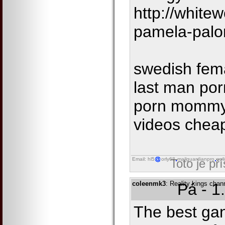
http://whit
pamela-pal
swedish fema
last man por
porn mommy
videos chea
Email: hl5
orly68
mailguardianpro
onl
Toto je př
coleenmk3
: Reality kings chan
Pá - 1
The best ga