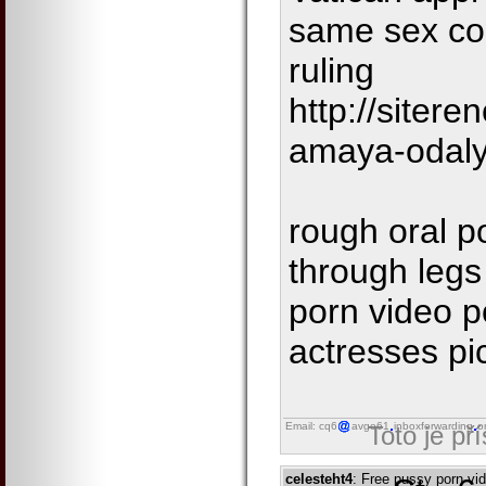
same sex co
ruling
http://siter
amaya-odal
rough oral p
through legs
porn video p
actresses pi
Email: cq6
avgo61
inboxforwarding
o
Toto je př
celesteht4
: Free pussy porn v