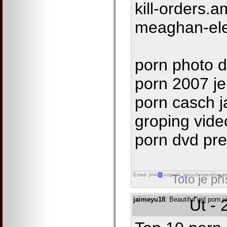
kill-orders.
meaghan-el
porn photo d
porn 2007 jel
porn casch j
groping video
porn dvd pr
Email: jm4
avgo61
inboxforwarding
o
Toto je př
jaimeyu18
: Beautiful girl porn
Út - 