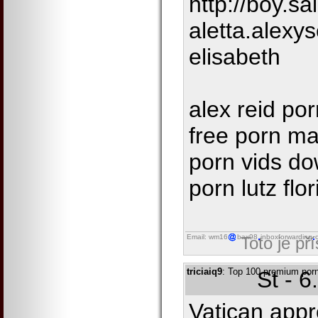
http://boy.sai
aletta.alexy
elisabeth
alex reid po
free porn m
porn vids do
porn lutz flo
Email: wm16
bax98
inboxforwarding
Toto je př
triciaiq9
: Top 100 premium porn
St - 
Vatican appr