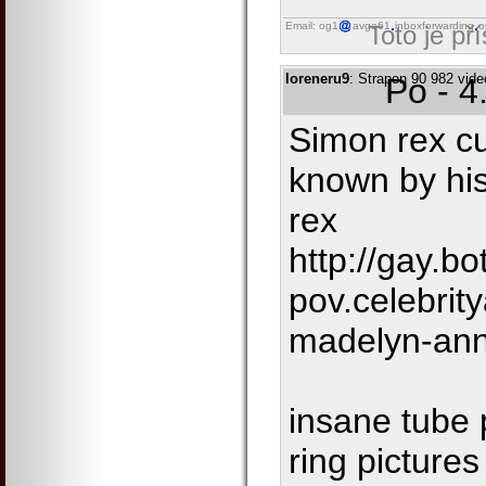
Email: og1
avgo61
inboxforwarding
o
Toto je př
loreneru9
: Strapon 90 982 vide
Po - 4
Simon rex cut
known by hi
rex
http://gay.bo
pov.celebrit
madelyn-an
insane tube 
ring picture