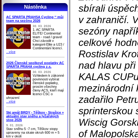
sbírali úspěc
Nástěnka
v zahraničí. 
AC SPARTA PRAHSA Cycling ‘‘ můj
team na sezónu 2026
30. 03. 2026
sezóny napřík
1. AC SPARTA
ELITE/ Continental
team - road / gravel
celkové hodn
Chci závodit v
kategorii Elite a U23 /
Continentání licencí.
Rostislav Kro
...více
nad hlavu při
2026 Členské spolkové poplatky AC
SPARTA PRAHA cycling z.s.
30. 03. 2026
KALAS CUPu 
Vzhledem k zákonné
povinnosti vybírat
členské poplatky,
mezinárodní 
prosím všechny
členy ACS, kteří mají
licenci ČSC o
zadařilo Petru
uhrazení
...více
sprinterskou 
Ski areál BRDY - Těškov - Strašice +
aktuální stav sněhu a lyžařských
Wiscig Gorski
stop 2026
9. 01. 2026
Stav sněhu 5 -7 cm, Těškov stopy
of Malopolsk
upraveny na skate okruh 600 m + 5
km v okolí