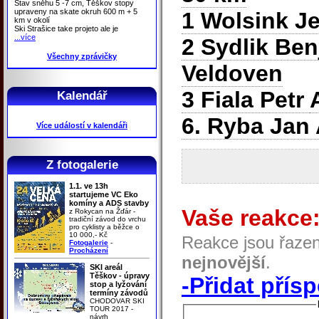
Stav sněhu 5 -7 cm, Těškov stopy
upraveny na skate okruh 600 m + 5
1 Wolsink J
km v okolí
Ski Strašice take projeto ale je
...více
2 Sydlik Be
Všechny zprávičky
Veldoven
3 Fiala Petr
Kalendář
6. Ryba Jan
Více událostí v kalendáři
Z fotogalerie
1.1. ve 13h
startujeme VC Eko
komíny a ADS stavby
Vaše reakce
z Rokycan na Žďár -
tradiční závod do vrchu
pro cyklisty a běžce o
10 000,- Kč
Reakce jsou řaze
Fotogalerie
-
Procházení
nejnovější
.
SKI areál
Těškov - úpravy
-Přidat přís
stop a lyžování
termíny závodů
CHODOVAR SKI
TOUR 2017 -
návrh