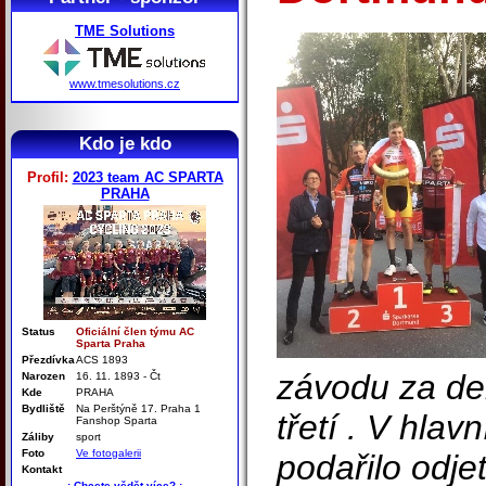
TME Solutions
www.tmesolutions.cz
Kdo je kdo
Profil:
2023 team AC SPARTA
PRAHA
Status
Oficiální člen týmu AC
Sparta Praha
Přezdívka
ACS 1893
závodu za der
Narozen
16. 11. 1893 - Čt
Kde
PRAHA
Bydliště
Na Perštýně 17. Praha 1
třetí . V hla
Fanshop Sparta
Záliby
sport
Foto
Ve fotogalerii
podařilo odje
Kontakt
.: Chcete vědět více? :.