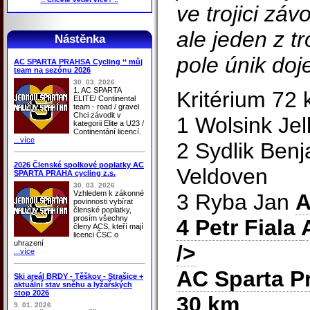
ve trojici zá
ale jeden z tr
Nástěnka
pole únik doje
AC SPARTA PRAHSA Cycling ‘‘ můj
team na sezónu 2026
30. 03. 2026
1. AC SPARTA
Kritérium 72
ELITE/ Continental
team - road / gravel
Chci závodit v
1 Wolsink Je
kategorii Elite a U23 /
Continentání licencí.
...více
2 Sydlik Be
2026 Členské spolkové poplatky AC
Veldoven
SPARTA PRAHA cycling z.s.
30. 03. 2026
Vzhledem k zákonné
3 Ryba Jan
A
povinnosti vybírat
členské poplatky,
prosím všechny
4 Petr Fiala
členy ACS, kteří mají
licenci ČSC o
uhrazení
/>
...více
AC Sparta P
Ski areál BRDY - Těškov - Strašice +
aktuální stav sněhu a lyžařských
stop 2026
30 km
9. 01. 2026