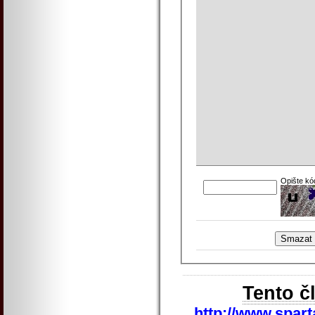
Opište kó
Tento č
http://www.spart