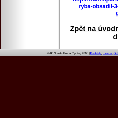
ryba-obsadil-3
Zpět na úvodn
© AC Sparta Praha Cycling 2008 (
Kontakty
,
o webu
,
Och