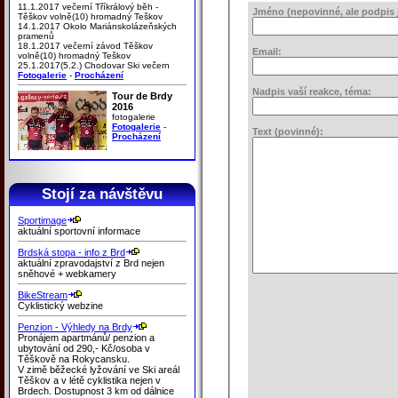
11.1.2017 večerní Tříkrálový běh -
Jméno (nepovinné, ale podpis j
Těškov volně(10) hromadný Teškov
14.1.2017 Okolo Mariánskolázeňských
pramenů
18.1.2017 večerní závod Těškov
Email:
volně(10) hromadný Teškov
25.1.2017(5.2.) Chodovar Ski večern
Fotogalerie
-
Procházení
Nadpis vaší reakce, téma:
Tour de Brdy
2016
fotogalerie
Fotogalerie
-
Text (povinné):
Procházení
Stojí za návštěvu
Sportimage
aktuální sportovní informace
Brdská stopa - info z Brd
aktuální zpravodajství z Brd nejen
sněhové + webkamery
BikeStream
Cyklistický webzine
Penzion - Výhledy na Brdy
Pronájem apartmánů/ penzion a
ubytování od 290,- Kč/osoba v
Těškově na Rokycansku.
V zimě běžecké lyžování ve Ski areál
Těškov a v létě cyklistika nejen v
Brdech. Dostupnost 3 km od dálnice