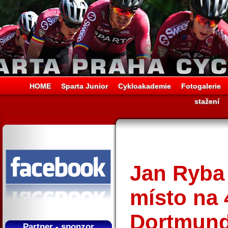
HOME
Sparta Junior
Cykloakademie
Fotogalerie
stažení
Jan Ryba 
místo na 
Dortmun
Partner - sponzor