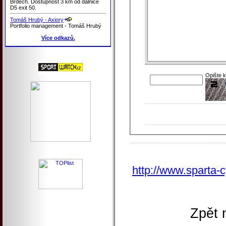
Brdech. Dostupnost 3 km od dálnice
D5 exit 50.
Tomáš Hrubý - Axiory
Portfolio management - Tomáš Hrubý
Více odkazů.
Opište 
http://www.sparta-c
Zpět 