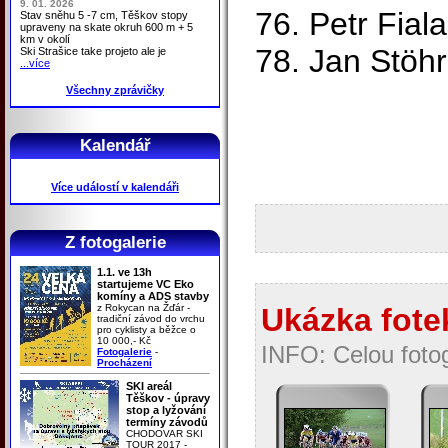
9. 01. 2026
76. Petr Fial
Stav sněhu 5 -7 cm, Těškov stopy
upraveny na skate okruh 600 m + 5
km v okolí
78. Jan Stöh
Ski Strašice take projeto ale je
...více
Všechny zprávičky
Kalendář
Více událostí v kalendáři
Z fotogalerie
1.1. ve 13h
startujeme VC Eko
komíny a ADS stavby
z Rokycan na Žďár -
Ukázka fotek
tradiční závod do vrchu
pro cyklisty a běžce o
10 000,- Kč
INFO: Celou fotog
Fotogalerie
-
Procházení
SKI areál
Těškov - úpravy
stop a lyžování
termíny závodů
CHODOVAR SKI
TOUR 2017 -