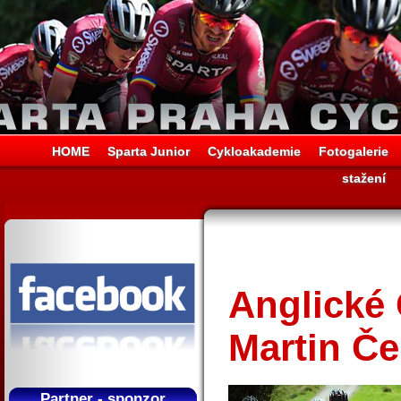
HOME
Sparta Junior
Cykloakademie
Fotogalerie
stažení
Anglické 
Martin Če
Partner - sponzor