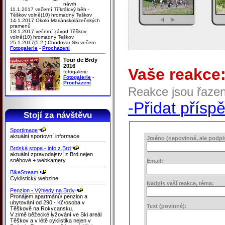
návrh
11.1.2017 večerní Tříkrálový běh -
Těškov volně(10) hromadný Teškov
14.1.2017 Okolo Mariánskolázeňských
pramenů
18.1.2017 večerní závod Těškov
volně(10) hromadný Teškov
25.1.2017(5.2.) Chodovar Ski večern
Fotogalerie
-
Procházení
Tour de Brdy
2016
Vaše reakce
fotogalerie
Fotogalerie
-
Procházení
Reakce jsou řaze
-Přidat přísp
Stojí za návštěvu
Sportimage
aktuální sportovní informace
Jméno (nepovinné, ale podpis 
Brdská stopa - info z Brd
aktuální zpravodajství z Brd nejen
sněhové + webkamery
Email:
BikeStream
Cyklistický webzine
Nadpis vaší reakce, téma:
Penzion - Výhledy na Brdy
Pronájem apartmánů/ penzion a
ubytování od 290,- Kč/osoba v
Text (povinné):
Těškově na Rokycansku.
V zimě běžecké lyžování ve Ski areál
Těškov a v létě cyklistika nejen v