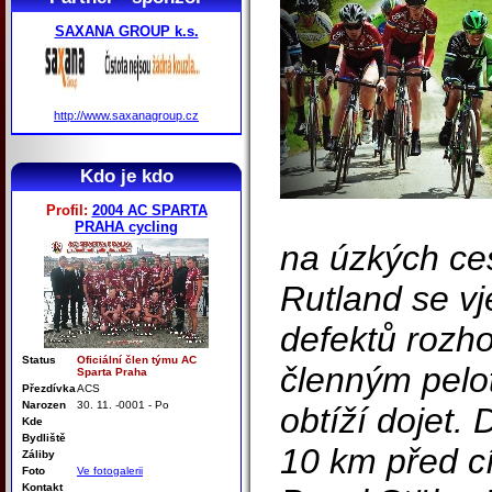
SAXANA GROUP k.s.
http://www.saxanagroup.cz
Kdo je kdo
Profil:
2004 AC SPARTA
PRAHA cycling
na úzkých ce
Rutland se vj
defektů rozho
Status
Oficiální člen týmu AC
členným pelot
Sparta Praha
Přezdívka
ACS
Narozen
30. 11. -0001 - Po
obtíží dojet.
Kde
Bydliště
10 km před cí
Záliby
Foto
Ve fotogalerii
Kontakt