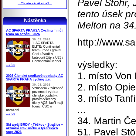
Pavel Stöhr, 
.: Chcete vědět více? :.
tento úsek pr
Nástěnka
Melton na 34.
AC SPARTA PRAHSA Cycling ‘‘ můj
team na sezónu 2026
http://www.s
30. 03. 2026
1. AC SPARTA
ELITE/ Continental
team - road / gravel
Chci závodit v
kategorii Elite a U23 /
Continentání licencí.
výsledky:
...více
1. místo Von
2026 Členské spolkové poplatky AC
SPARTA PRAHA cycling z.s.
2. místo Opie
30. 03. 2026
Vzhledem k zákonné
povinnosti vybírat
3. místo Tan
členské poplatky,
prosím všechny
členy ACS, kteří mají
...
licenci ČSC o
uhrazení
...více
34. Martin Č
Ski areál BRDY - Těškov - Strašice +
aktuální stav sněhu a lyžařských
51. Pavel St
stop 2026