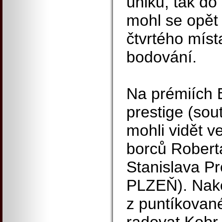
úniku, tak do
mohl se opět
čtvrtého míst
bodování.
Na prémiích 
prestige (sout
mohli vidět v
borců Robert
Stanislava 
PLZEŇ). Nakon
z puntíkovan