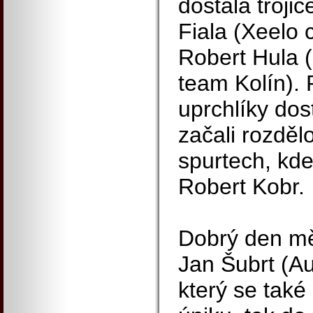
dostala troji
Fiala (Xeelo 
Robert Hula 
team Kolín).
uprchlíky dos
začali rozdě
spurtech, kde 
Robert Kobr.
Dobrý den měl
Jan Šubrt (A
který se také