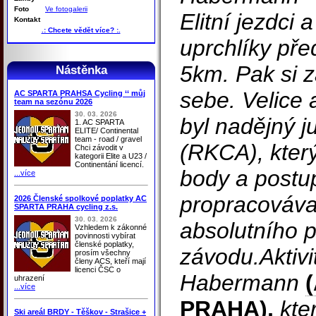
Foto
Ve fotogalerii
Elitní jezdci a
Kontakt
.: Chcete vědět více? :.
uprchlíky pře
5km. Pak si z
Nástěnka
sebe. Velice 
AC SPARTA PRAHSA Cycling ‘‘ můj
team na sezónu 2026
30. 03. 2026
byl nadějný j
1. AC SPARTA
ELITE/ Continental
team - road / gravel
(RKCA), který
Chci závodit v
kategorii Elite a U23 /
Continentání licencí.
body a postu
...více
propracováva
2026 Členské spolkové poplatky AC
SPARTA PRAHA cycling z.s.
30. 03. 2026
absolutního 
Vzhledem k zákonné
povinnosti vybírat
členské poplatky,
závodu.Aktivit
prosím všechny
členy ACS, kteří mají
licenci ČSC o
Habermann
uhrazení
...více
PRAHA),
kter
Ski areál BRDY - Těškov - Strašice +