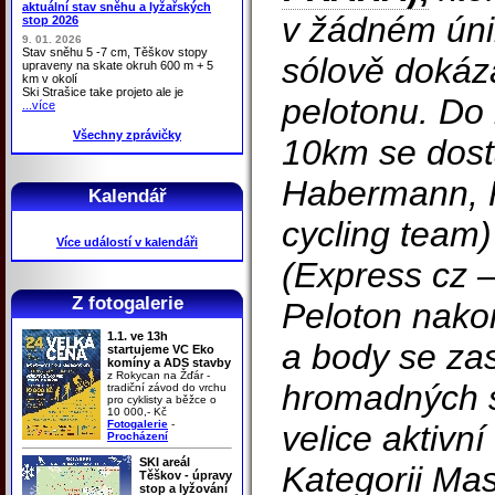
aktuální stav sněhu a lyžařských
v žádném úni
stop 2026
9. 01. 2026
Stav sněhu 5 -7 cm, Těškov stopy
sólově dokáz
upraveny na skate okruh 600 m + 5
km v okolí
Ski Strašice take projeto ale je
pelotonu. Do 
...více
Všechny zprávičky
10km se dosta
Habermann, P
Kalendář
cycling team)
Více událostí v kalendáři
(Express cz –
Z fotogalerie
Peloton nakon
1.1. ve 13h
a body se zas
startujeme VC Eko
komíny a ADS stavby
z Rokycan na Žďár -
hromadných s
tradiční závod do vrchu
pro cyklisty a běžce o
10 000,- Kč
Fotogalerie
-
velice aktivn
Procházení
SKI areál
Kategorii Ma
Těškov - úpravy
stop a lyžování