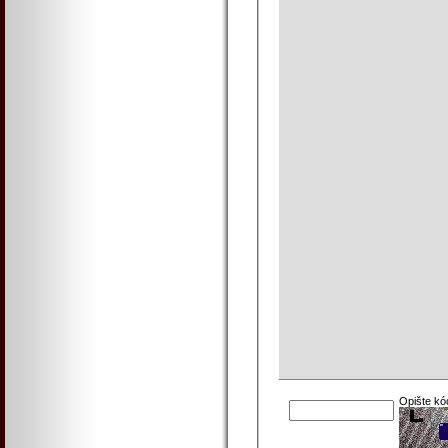
Opište kó