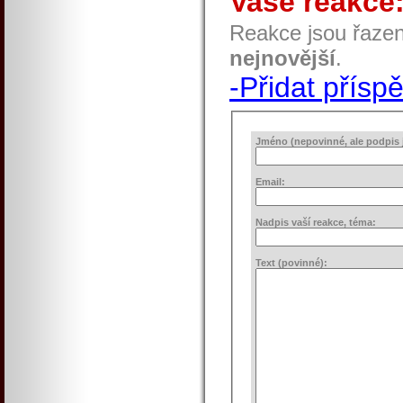
Vaše reakce
Reakce jsou řaze
nejnovější
.
-Přidat přísp
Jméno (nepovinné, ale podpis j
Email:
Nadpis vaší reakce, téma:
Text (povinné):