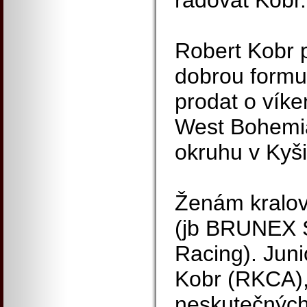
radovat Kobr.
Robert Kobr p
dobrou formu
prodat o vík
West Bohemia
okruhu v Kyši
Ženám kralo
(jb BRUNEX S
Racing). Juni
Kobr (RKCA), 
neskutečných