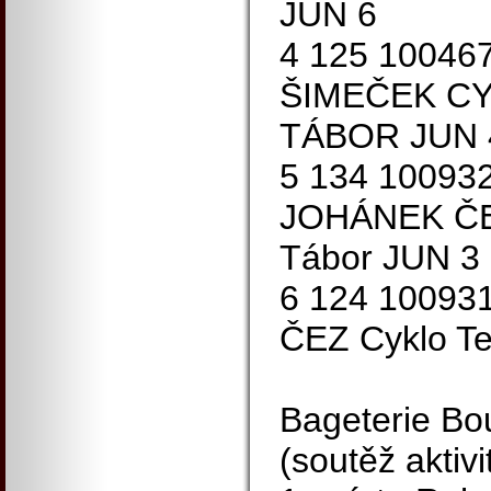
JUN 6
4 125 10046
ŠIMEČEK C
TÁBOR JUN 
5 134 100932
JOHÁNEK ČE
Tábor JUN 3
6 124 10093
ČEZ Cyklo T
Bageterie Bo
(soutěž aktivi