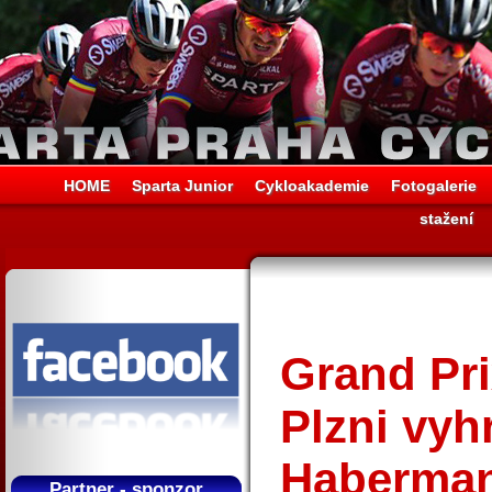
HOME
Sparta Junior
Cykloakademie
Fotogalerie
stažení
Grand Pri
Plzni vyh
Haberman
Partner - sponzor