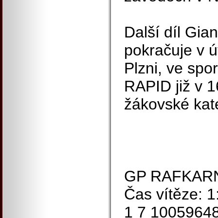
Další díl Gia
pokračuje v ú
Plzni, ve spo
RAPID již v 1
žákovské kat
GP RAFKARN
Čas vítěze: 
1 7 1005964