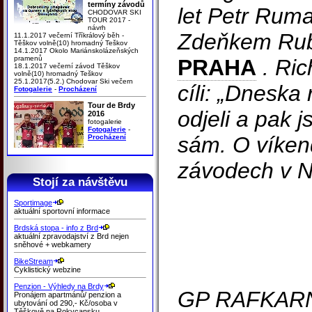
termíny závodů
let Petr Rum
CHODOVAR SKI
TOUR 2017 -
návrh
Zdeňkem R
11.1.2017 večerní Tříkrálový běh -
Těškov volně(10) hromadný Teškov
14.1.2017 Okolo Mariánskolázeňských
pramenů
PRAHA
. Ri
18.1.2017 večerní závod Těškov
volně(10) hromadný Teškov
25.1.2017(5.2.) Chodovar Ski večern
cíli: „Dneska 
Fotogalerie
-
Procházení
Tour de Brdy
odjeli a pak j
2016
fotogalerie
Fotogalerie
-
sám. O víken
Procházení
závodech v 
Stojí za návštěvu
Sportimage
aktuální sportovní informace
Brdská stopa - info z Brd
aktuální zpravodajství z Brd nejen
sněhové + webkamery
BikeStream
Cyklistický webzine
Penzion - Výhledy na Brdy
GP RAFKARN
Pronájem apartmánů/ penzion a
ubytování od 290,- Kč/osoba v
Těškově na Rokycansku.