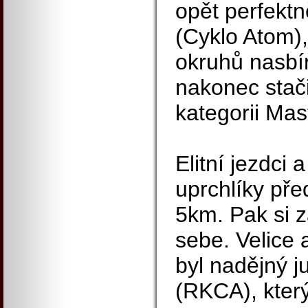
opět perfekt
(Cyklo Atom),
okruhů nasbí
nakonec stačil
kategorii Mas
Elitní jezdci a
uprchlíky pře
5km. Pak si z
sebe. Velice 
byl nadějný j
(RKCA), který