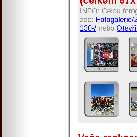
(celkem 67x 
INFO: Celou fotog
zde:
Fotogalerie/
130-/
nebo
Otevří