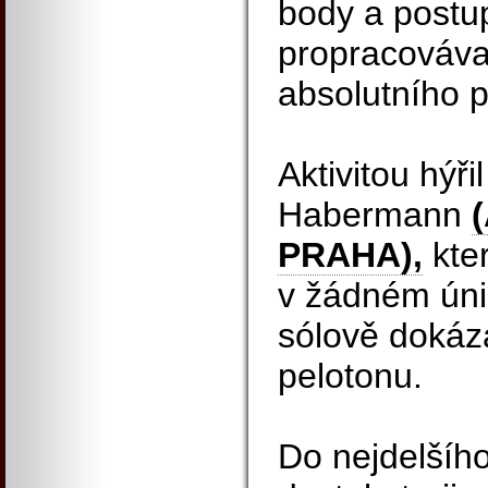
body a postu
propracováva
absolutního 
Aktivitou hýři
Habermann
PRAHA),
kter
v žádném úni
sólově dokáz
pelotonu.
Do nejdelšíh