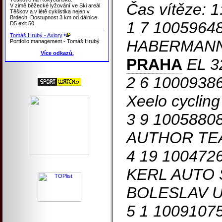
Čas vítěze: 
V zimě běžecké lyžování ve Ski areál
Těškov a v létě cyklistika nejen v
Brdech. Dostupnost 3 km od dálnice
1 7 1005964
D5 exit 50.
Tomáš Hrubý - Axiory
HABERMAN
Portfolio management - Tomáš Hrubý
Více odkazů.
PRAHA
EL 3
2 6 10009386
Xeelo cyclin
3 9 1005880
AUTHOR TE
4 19 1004726
KERL AUTO
BOLESLAV U
5 1 1009107