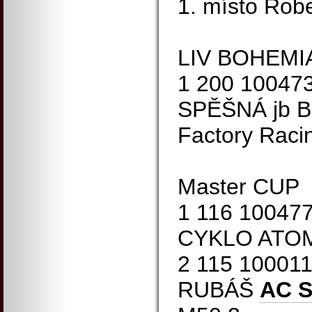
1. místo Rob
LIV BOHEMIA
1 200 10047
SPĚŠNÁ jb B
Factory Raci
Master CUP
1 116 10047
CYKLO ATOM
2 115 10001
RUBÁŠ
AC 