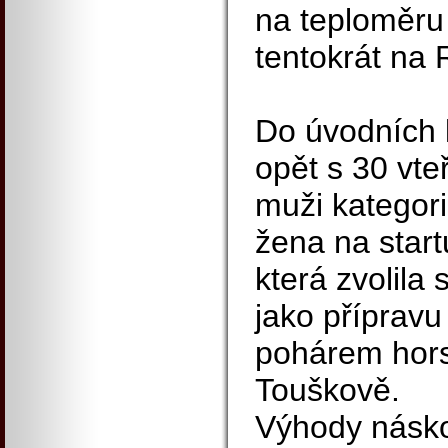
na teploměru 
tentokrát na 
Do úvodních k
opět s 30 vt
muži kategori
žena na star
která zvolila 
jako přípravu
pohárem hors
Touškově.
Výhody násko