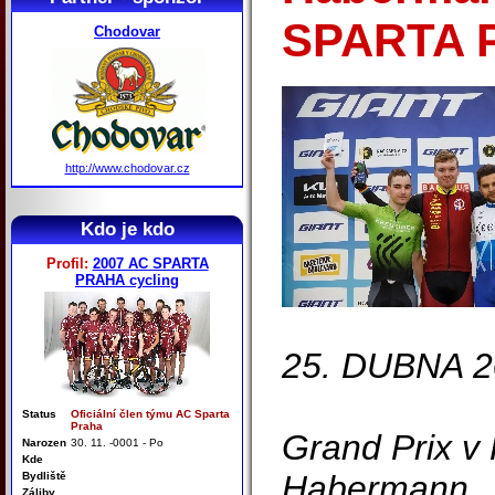
SPARTA 
Chodovar
http://www.chodovar.cz
Kdo je kdo
Profil:
2007 AC SPARTA
PRAHA cycling
25. DUBNA 2
Status
Oficiální člen týmu AC Sparta
Praha
Grand Prix v 
Narozen
30. 11. -0001 - Po
Kde
Habermann
Bydliště
Záliby