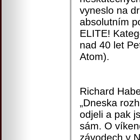
vyneslo na d
absolutním po
ELITE! Katego
nad 40 let P
Atom).
Richard Haber
„Dneska rozho
odjeli a pak j
sám. O víken
závodech v 