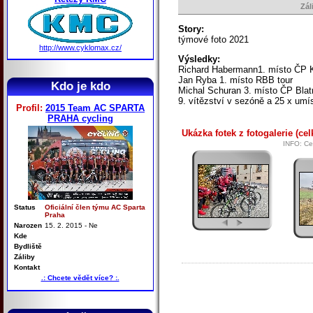
Zál
Story:
týmové foto 2021
http://www.cyklomax.cz/
Výsledky:
Richard Habermann1. místo ČP K
Jan Ryba 1. místo RBB tour
Kdo je kdo
Michal Schuran 3. místo ČP Blat
9. vítězství v sezóně a 25 x umís
Profil:
2015 Team AC SPARTA
PRAHA cycling
Ukázka fotek z fotogalerie (cel
INFO: Cel
Status
Oficiální člen týmu AC Sparta
Praha
Narozen
15. 2. 2015 - Ne
Kde
Bydliště
Záliby
Kontakt
.: Chcete vědět více? :.