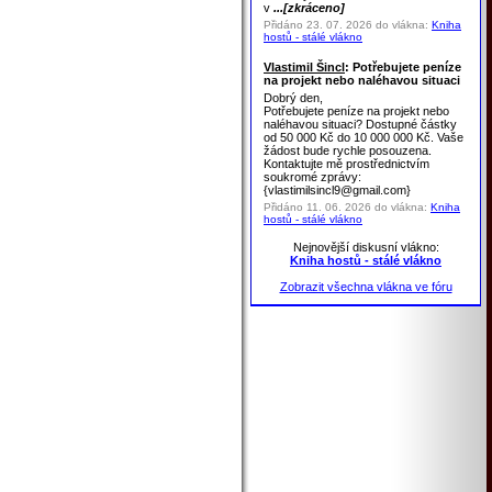
v
...[zkráceno]
Přidáno 23. 07. 2026 do vlákna:
Kniha
hostů - stálé vlákno
Vlastimil Šincl
: Potřebujete peníze
na projekt nebo naléhavou situaci
Dobrý den,
Potřebujete peníze na projekt nebo
naléhavou situaci? Dostupné částky
od 50 000 Kč do 10 000 000 Kč. Vaše
žádost bude rychle posouzena.
Kontaktujte mě prostřednictvím
soukromé zprávy:
{vlastimilsincl9@gmail.com}
Přidáno 11. 06. 2026 do vlákna:
Kniha
hostů - stálé vlákno
Nejnovější diskusní vlákno:
Kniha hostů - stálé vlákno
Zobrazit všechna vlákna ve fóru