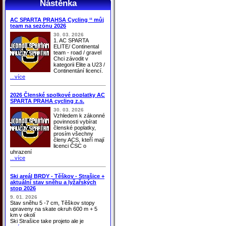
Nástěnka
AC SPARTA PRAHSA Cycling ‘‘ můj
team na sezónu 2026
30. 03. 2026
1. AC SPARTA
ELITE/ Continental
team - road / gravel
Chci závodit v
kategorii Elite a U23 /
Continentání licencí.
...více
2026 Členské spolkové poplatky AC
SPARTA PRAHA cycling z.s.
30. 03. 2026
Vzhledem k zákonné
povinnosti vybírat
členské poplatky,
prosím všechny
členy ACS, kteří mají
licenci ČSC o
uhrazení
...více
Ski areál BRDY - Těškov - Strašice +
aktuální stav sněhu a lyžařských
stop 2026
9. 01. 2026
Stav sněhu 5 -7 cm, Těškov stopy
upraveny na skate okruh 600 m + 5
km v okolí
Ski Strašice take projeto ale je