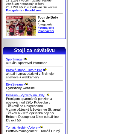
18.1.2017 večerní závod Těškov
volně(10) hromadný Teškov
25.1.2017(5.2.) Chodovar Ski večern
Fotogalerie
-
Procházení
Tour de Brdy
2016
fotogalerie
Fotogalerie
-
Procházení
Stojí za návštěvu
Sportimage
aktuální sportovní informace
Brdská stopa - info z Brd
aktuální zpravodajství z Brd nejen
sněhové + webkamery
BikeStream
Cyklistický webzine
Penzion - Výhledy na Brdy
Pronájem apartmánů/ penzion a
ubytování od 290,- Kč/osoba v
Těškově na Rokycansku.
V zimě běžecké lyžování ve Ski areál
Těškov a v létě cyklistika nejen v
Brdech. Dostupnost 3 km od dálnice
D5 exit 50.
Tomáš Hrubý - Axiory
Portfolio management - Tomáš Hrubý