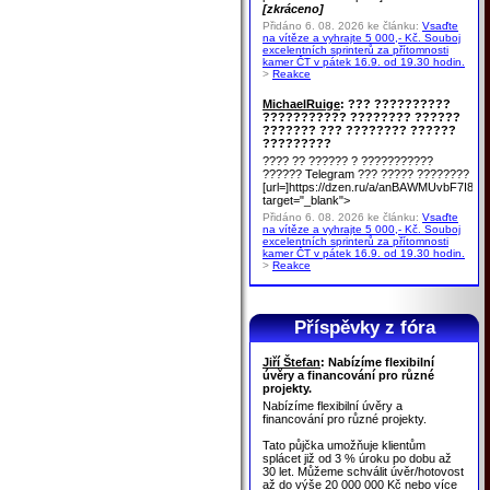
[zkráceno]
Přidáno 6. 08. 2026 ke článku:
Vsaďte
na vítěze a vyhrajte 5 000,- Kč. Souboj
excelentních sprinterů za přítomnosti
kamer ČT v pátek 16.9. od 19.30 hodin.
>
Reakce
MichaelRuige
: ??? ??????????
??????????? ???????? ??????
??????? ??? ???????? ??????
?????????
???? ?? ?????? ? ???????????
?????? Telegram ??? ????? ????????
[url=]https://dzen.ru/a/anBAWMUvbF7I8u
target="_blank">
Přidáno 6. 08. 2026 ke článku:
Vsaďte
na vítěze a vyhrajte 5 000,- Kč. Souboj
excelentních sprinterů za přítomnosti
kamer ČT v pátek 16.9. od 19.30 hodin.
>
Reakce
Příspěvky z fóra
Jiří Štefan
: Nabízíme flexibilní
úvěry a financování pro různé
projekty.
Nabízíme flexibilní úvěry a
financování pro různé projekty.
Tato půjčka umožňuje klientům
splácet již od 3 % úroku po dobu až
30 let. Můžeme schválit úvěr/hotovost
až do výše 20 000 000 Kč nebo více