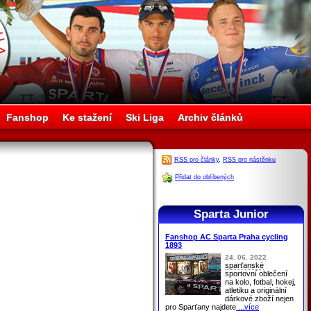
Fanshop
Ke stažení
Ski Liga
Archiv článků
RSS pro články
,
RSS pro nástěnku
Přidat do oblíbených
Sparta Junior
Fanshop AC Sparta Praha cycling
1893
24. 06. 2022
sparťanské
sportovní oblečení
na kolo, fotbal, hokej,
atletiku a originální
dárkové zboží nejen
pro
Sparťany
najdete
...více