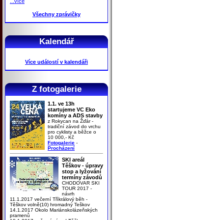
...více
Všechny zprávičky
Kalendář
Více událostí v kalendáři
Z fotogalerie
1.1. ve 13h
startujeme VC Eko
komíny a ADS stavby
z Rokycan na Žďár -
tradiční závod do vrchu
pro cyklisty a běžce o
10 000,- Kč
Fotogalerie
-
Procházení
SKI areál
Těškov - úpravy
stop a lyžování
termíny závodů
CHODOVAR SKI
TOUR 2017 -
návrh
11.1.2017 večerní Tříkrálový běh -
Těškov volně(10) hromadný Teškov
14.1.2017 Okolo Mariánskolázeňských
pramenů