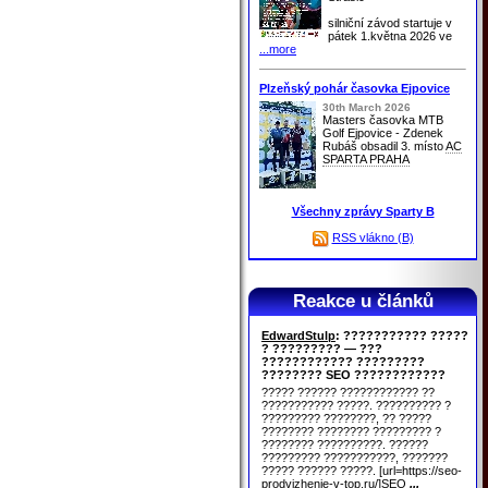
silniční závod startuje v
pátek 1.května 2026 ve
...more
Plzeňský pohár časovka Ejpovice
30th March 2026
Masters časovka MTB
Golf Ejpovice - Zdenek
Rubáš obsadil 3. místo
AC
SPARTA PRAHA
Všechny zprávy Sparty B
RSS vlákno (B)
Reakce u článků
EdwardStulp
: ??????????? ?????
? ????????? — ???
???????????? ?????????
???????? SEO ????????????
????? ?????? ???????????? ??
??????????? ?????. ?????????? ?
????????? ????????, ?? ?????
???????? ???????? ????????? ?
???????? ??????????. ??????
????????? ???????????, ???????
????? ?????? ?????. [url=https://seo-
prodvizhenie-v-top.ru/]SEO
...