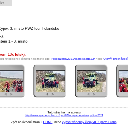
iby
yjov, 3. místo PWZ tour Holandsko
ná
tění 1.- 3. místo
kem 13x fotek):
ou fotogalerii k tématu naleznete zde:
Fotogalerie/2021/team-sparta22/
nebo
Otevřít procházecí 
Tato stránka má adresu
http://www.sparta-cycling.cz/tym/87/ac-sparta-praha-cycling-2021
Zpět na úvodní stranu:
HOME
, nebo
vypsat všechny členy AC Sparta Praha
.