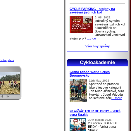
CYCLE PARKING - stojany na
zavěšení jízdních kol
5. 08. 2021
jedinečný systém
zavěšení jízdních kol
a koloběžek od
Sparta cycling.
Univerzální venkovní
stojan pro 7
...více
Všechny zprávy
fotogalerii
Cykloakademie
Grand fondo World Series
Broumovsko
11th May 2026
Sparťané
se prosadili
jako vítězové kategorií
Jan Milec Jiřincová, Miro
Horváth , Josef Vejvoda
na světové sérii
...more
20.ročník TOUR DE BRDY – Velká
cena Strašic
30th March 2026
20. ročník TOUR DE
BRDY – Velká cena
Strašic