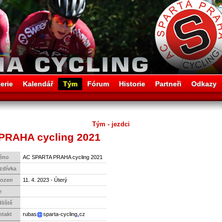
erie
Kalendář
Tým
Fórum
Historie
Partneři
Odkazy
Tým - jezdci
 PRAHA cycling 2021
éno
AC SPARTA PRAHA cycling 2021
zdívka
rozen
11. 4. 2023 - Úterý
e
liště
ntakt
rubas
sparta-cycling
cz