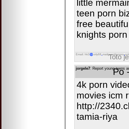
little merma
teen porn bi
free beautifu
knights porn
Email: hk3
orly68
mailguardianpro
onl
Toto j
jorgele7
: Report young teens a
Po 
4k porn vide
movies icm r
http://2340.
tamia-riya