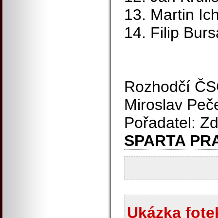
13. Martin I
14. Filip Bur
Rozhodčí ČSC
Miroslav Peč
Pořadatel: Z
SPARTA PR
Ukázka fotek