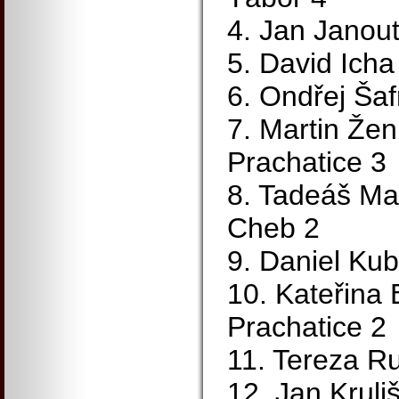
4. Jan Janou
5. David Ich
6. Ondřej Ša
7. Martin Žen
Prachatice 3
8. Tadeáš Man
Cheb 2
9. Daniel Ku
10. Kateřina
Prachatice 2
11. Tereza R
12. Jan Kruli