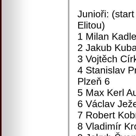
Junioři: (sta
Elitou)
1 Milan Kadl
2 Jakub Kuba
3 Vojtěch Cí
4 Stanislav 
Plzeň 6
5 Max Kerl A
6 Václav Ježe
7 Robert Ko
8 Vladimír K