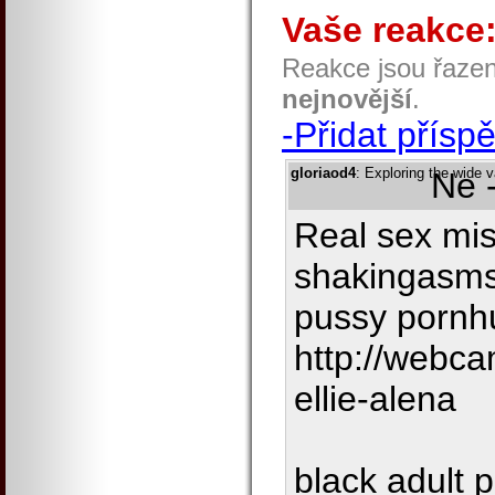
Vaše reakce
Reakce jsou řaze
nejnovější
.
-Přidat přísp
gloriaod4
: Exploring the wide 
Ne 
Real sex mis
shakingasms
pussy pornh
http://webc
ellie-alena
black adult 