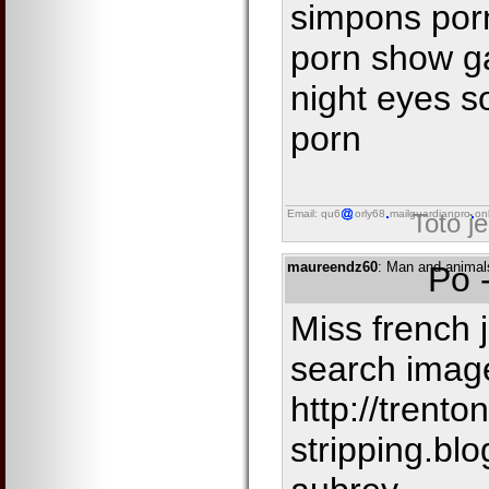
simpons por
porn show g
night eyes so
porn
Email: qu6
orly68
mailguardianpro
on
Toto j
maureendz60
: Man and animal
Po 
Miss french 
search imag
http://trenton
stripping.bl