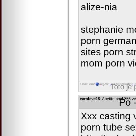
alize-nia
stephanie m
porn german 
sites porn s
mom porn vi
Email: em6
avgo61
inboxforwarding
o
Toto je
carolevc18
: Apetite anal 856 v
Po 
Xxx casting 
porn tube se