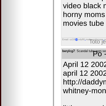
video black 
horny moms 
movies tube
Email: uz18
orly68
mailguardianpro
o
Toto j
berylcg7
: Scandal tube porn s
Po 
April 12 200
april 12 2002
http://daddy
whitney-mon