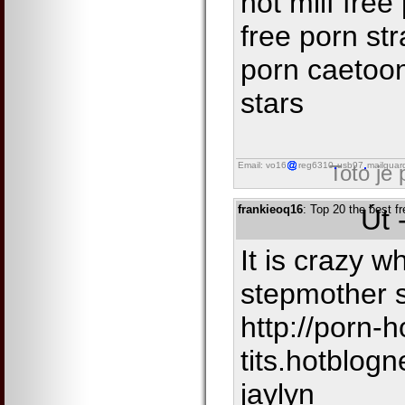
hot milf free
free porn str
porn caetoon
stars
Email: vo16
reg6310
usb97
mailguar
Toto je
frankieoq16
: Top 20 the best fr
Út 
It is crazy w
stepmother 
http://porn-h
tits.hotblog
jaylyn