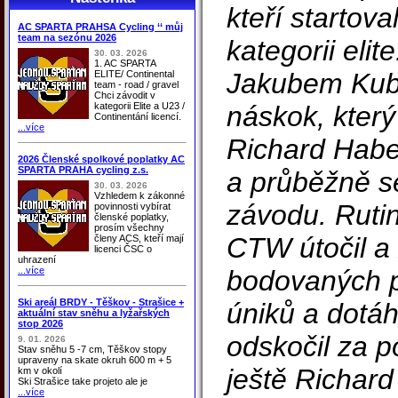
kteří startov
AC SPARTA PRAHSA Cycling ‘‘ můj
team na sezónu 2026
kategorii elit
30. 03. 2026
1. AC SPARTA
Jakubem Kubo
ELITE/ Continental
team - road / gravel
Chci závodit v
kategorii Elite a U23 /
náskok, který 
Continentání licencí.
...více
Richard Habe
2026 Členské spolkové poplatky AC
SPARTA PRAHA cycling z.s.
a průběžně se
30. 03. 2026
Vzhledem k zákonné
závodu. Rutin
povinnosti vybírat
členské poplatky,
prosím všechny
CTW útočil a 
členy ACS, kteří mají
licenci ČSC o
uhrazení
...více
bodovaných p
Ski areál BRDY - Těškov - Strašice +
úniků a dotáh
aktuální stav sněhu a lyžařských
stop 2026
odskočil za 
9. 01. 2026
Stav sněhu 5 -7 cm, Těškov stopy
upraveny na skate okruh 600 m + 5
ještě Richar
km v okolí
Ski Strašice take projeto ale je
...více