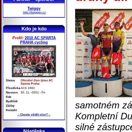
Twiggy
http://twigggy.cz
Kdo je kdo
Profil:
2010 AC SPARTA
PRAHA cycling
Status
Oficiální člen týmu AC
Sparta Praha
Přezdívka
ACS 1893
Narozen
30. 11. -0001 - Po
Kde
Bydliště
samotném zá
Záliby
Kontakt
Kompletní Du
.: Chcete vědět více? :.
silné zástupce
Nástěnka