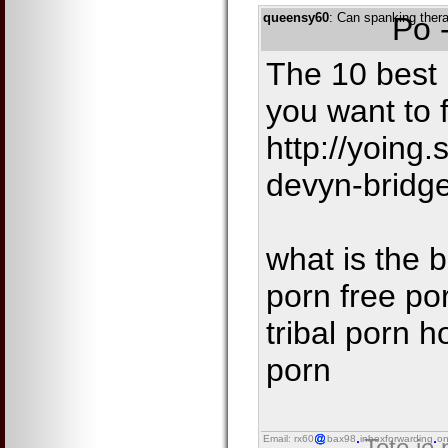
queensy60
: Can spanking ther
Po 
The 10 best 
you want to 
http://yoing
devyn-bridge
what is the 
porn free po
tribal porn 
porn
Email: rx60
bax98
inboxforwarding
on
Toto je