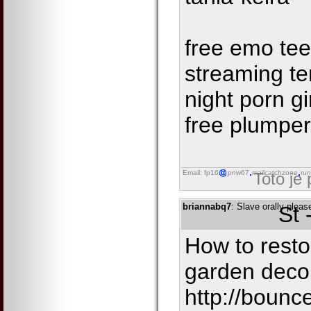
free emo tee
streaming te
night porn gi
free plumper
Email: fp16
pnw67
mailcatchzone
run
Toto je
briannabq7
: Slave orally plea
St 
How to rest
garden decor
http://bounc