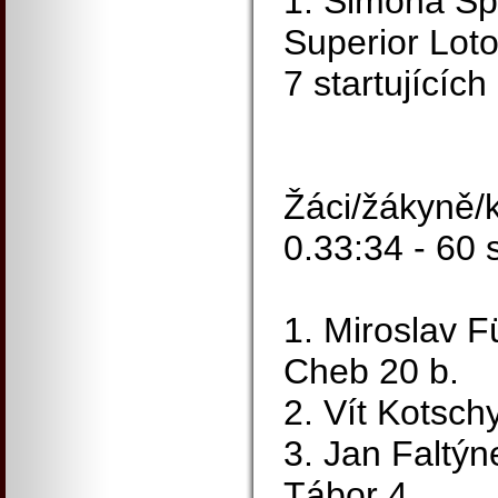
1. Simona S
Superior Lot
7 startujících
Žáci/žákyně/k
0.33:34 - 60 s
1. Miroslav F
Cheb 20 b.
2. Vít Kotsch
3. Jan Faltý
Tábor 4