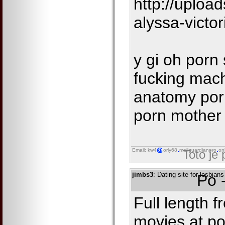
http://uplo
alyssa-victor
y gi oh porn
fucking mach
anatomy por
porn mother 
Email: kw4
orly68
mailguardianpro
on
Toto je
jimbs3
: Dating site for lesbians
Po 
Full length 
movies at po