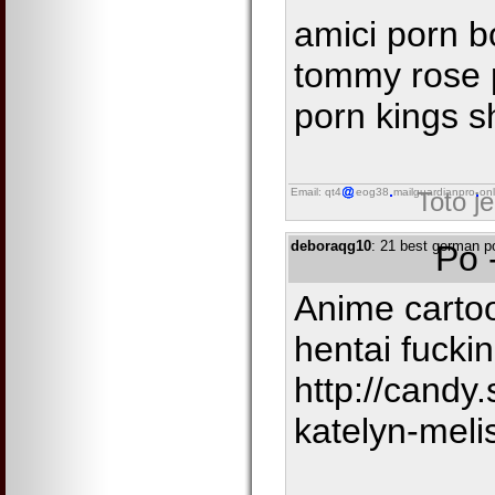
amici porn b
tommy rose 
porn kings 
Email: qt4
eog38
mailguardianpro
onl
Toto j
deboraqg10
: 21 best german por
Po 
Anime carto
hentai fucki
http://cand
katelyn-meli