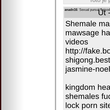
anadn16
: Sexual pursuit episo
Út 
Shemale mas
mawsage har
videos
http://fake
shigong.bes
jasmine-noel
kingdom hear
shemales fu
lock porn si