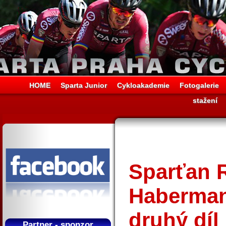
HOME
Sparta Junior
Cykloakademie
Fotogalerie
stažení
Sparťan 
Haberman
druhý dí
Partner - sponzor