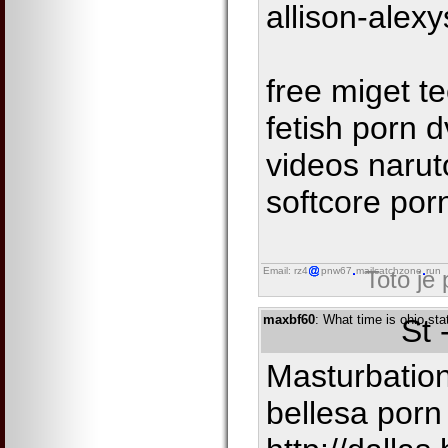
allison-alexy
free miget t
fetish porn 
videos naru
softcore porn
Email: rz4
pnw67
mailcatchzone
run
Toto je
maxbf60
: What time is ohio sta
St 
Masturbation
bellesa por