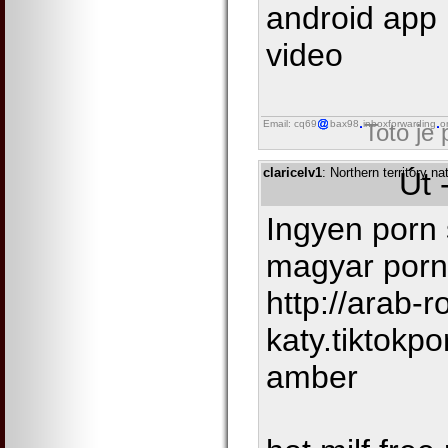
android app
video
Email: cq69
bax98
inboxforwarding
o
Toto je
claricelv1
: Northern territory 
Út 
Ingyen porn 
magyar porn
http://arab-r
katy.tiktokpo
amber