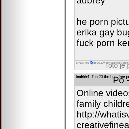
aubrey
he porn pictu
erika gay bu
fuck porn ke
Email: ko5
dow62
webmaildirect
onli
Toto je
leahkk4
: Top 20 the best free p
Po 
Online video
family childr
http://whatis
creativefin