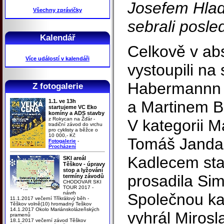
Josefem Hlad
Všechny zprávičky
sebrali posle
Kalendář
Celkově v ab
Více událostí v kalendáři
vystoupili na
Habermannn 
Z fotogalerie
1.1. ve 13h
a Martinem 
startujeme VC Eko
komíny a ADS stavby
z Rokycan na Žďár -
V kategorii M
tradiční závod do vrchu
pro cyklisty a běžce o
10 000,- Kč
Tomáš Janda
Fotogalerie
-
Procházení
Kadlecem sta
SKI areál
Těškov - úpravy
stop a lyžování
prosadila Si
termíny závodů
CHODOVAR SKI
TOUR 2017 -
návrh
Společnou ka
11.1.2017 večerní Tříkrálový běh -
Těškov volně(10) hromadný Teškov
14.1.2017 Okolo Mariánskolázeňských
vyhrál Mirosl
pramenů
18.1.2017 večerní závod Těškov