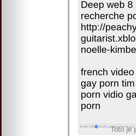
Deep web 8 
recherche po
http://peach
guitarist.xb
noelle-kimbe
french video 
gay porn tim 
porn vidio gal
porn
Email: ku6
pnw67
mailcatchzone
run
Toto je