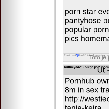
porn star ev
pantyhose p
popular porn
pics homema
Email: xw6
bax98
inboxforwarding
on
Toto je
brittneyad2
: College porn vide
Út 
Pornhub owne
8m in sex tr
http://westi
tania-keira