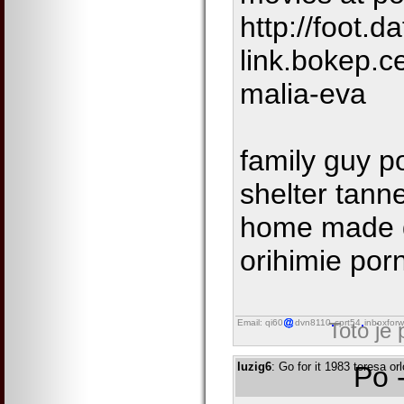
http://foot.da
link.bokep.c
malia-eva
family guy p
shelter tann
home made d
orihimie por
Email: qi60
dvn8110
cprt54
inboxforw
Toto je
luzig6
: Go for it 1983 teresa or
Po 