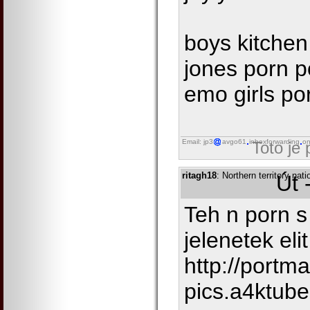
boys kitchen 
jones porn p
emo girls po
Email: jp3
avgo61
inboxforwarding
on
Toto je
ritagh18
: Northern territory na
Út 
Teh n porn s
jelenetek elit
http://portm
pics.a4ktub