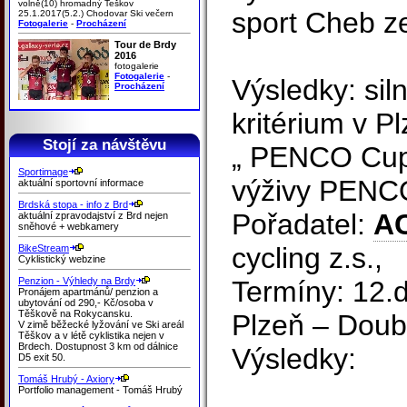
volně(10) hromadný Teškov
sport Cheb ze
25.1.2017(5.2.) Chodovar Ski večern
Fotogalerie
-
Procházení
Tour de Brdy
2016
fotogalerie
Fotogalerie
-
Výsledky: siln
Procházení
kritérium v Pl
Stojí za návštěvu
„ PENCO Cup 
Sportimage
výživy PENCO 
aktuální sportovní informace
Brdská stopa - info z Brd
Pořadatel:
A
aktuální zpravodajství z Brd nejen
sněhové + webkamery
cycling z.s.,
BikeStream
Cyklistický webzine
Penzion - Výhledy na Brdy
Termíny: 12.
Pronájem apartmánů/ penzion a
ubytování od 290,- Kč/osoba v
Těškově na Rokycansku.
Plzeň – Doub
V zimě běžecké lyžování ve Ski areál
Těškov a v létě cyklistika nejen v
Brdech. Dostupnost 3 km od dálnice
Výsledky:
D5 exit 50.
Tomáš Hrubý - Axiory
Portfolio management - Tomáš Hrubý