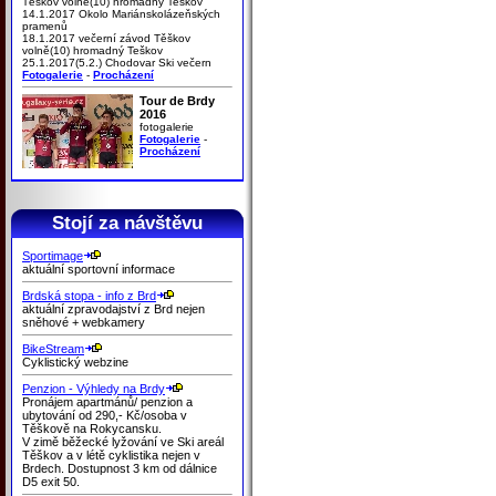
Těškov volně(10) hromadný Teškov
14.1.2017 Okolo Mariánskolázeňských
pramenů
18.1.2017 večerní závod Těškov
volně(10) hromadný Teškov
25.1.2017(5.2.) Chodovar Ski večern
Fotogalerie
-
Procházení
Tour de Brdy
2016
fotogalerie
Fotogalerie
-
Procházení
Stojí za návštěvu
Sportimage
aktuální sportovní informace
Brdská stopa - info z Brd
aktuální zpravodajství z Brd nejen
sněhové + webkamery
BikeStream
Cyklistický webzine
Penzion - Výhledy na Brdy
Pronájem apartmánů/ penzion a
ubytování od 290,- Kč/osoba v
Těškově na Rokycansku.
V zimě běžecké lyžování ve Ski areál
Těškov a v létě cyklistika nejen v
Brdech. Dostupnost 3 km od dálnice
D5 exit 50.