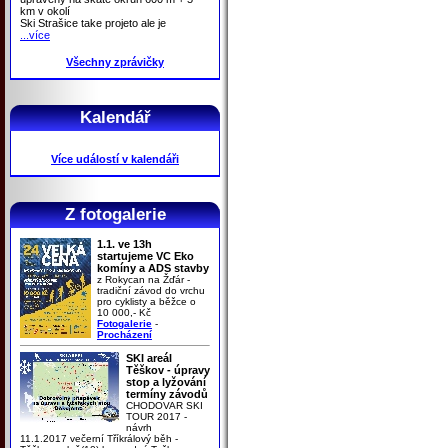
km v okolí
Ski Strašice take projeto ale je
...více
Všechny zprávičky
Kalendář
Více událostí v kalendáři
Z fotogalerie
1.1. ve 13h
startujeme VC Eko
komíny a ADS stavby
z Rokycan na Žďár -
tradiční závod do vrchu
pro cyklisty a běžce o
10 000,- Kč
Fotogalerie
-
Procházení
SKI areál
Těškov - úpravy
stop a lyžování
termíny závodů
CHODOVAR SKI
TOUR 2017 -
návrh
11.1.2017 večerní Tříkrálový běh -