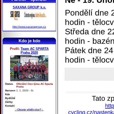
Ne - 19. Úno
SAXANA GROUP k.s.
Pondělí dne 
hodin - těloc
http://www.saxanagroup.cz
Středa dne 2
hodin - bazé
Kdo je kdo
Pátek dne 24
Profil:
Team AC SPARTA
Praha 2020
hodin - těloc
Status
Oficiální člen týmu AC Sparta
Praha
Narozen
1. 1. 2020 - St
Kde
Tato z
Bydliště
Záliby
htt
Kontakt
.: Chcete vědět více? :.
cycling.cz/nastenk