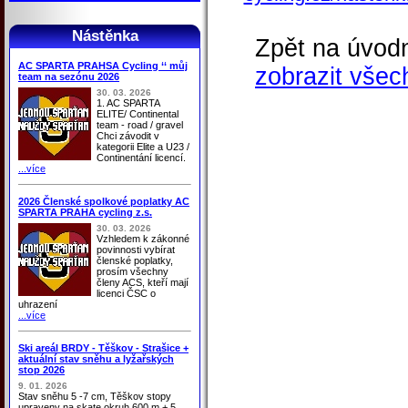
Nástěnka
Zpět na úvodn
AC SPARTA PRAHSA Cycling ‘‘ můj
zobrazit všec
team na sezónu 2026
30. 03. 2026
1. AC SPARTA
ELITE/ Continental
team - road / gravel
Chci závodit v
kategorii Elite a U23 /
Continentání licencí.
...více
2026 Členské spolkové poplatky AC
SPARTA PRAHA cycling z.s.
30. 03. 2026
Vzhledem k zákonné
povinnosti vybírat
členské poplatky,
prosím všechny
členy ACS, kteří mají
licenci ČSC o
uhrazení
...více
Ski areál BRDY - Těškov - Strašice +
aktuální stav sněhu a lyžařských
stop 2026
9. 01. 2026
Stav sněhu 5 -7 cm, Těškov stopy
upraveny na skate okruh 600 m + 5