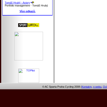
Tomáš Hrubý - Axiory
Portfolio management - Tomáš Hrubý
Více odkazů.
© AC Sparta Praha Cycling 2008 (
Kontakty
,
o webu
,
Och