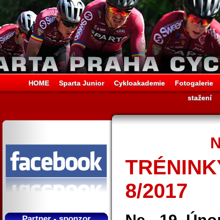
HOME
Sparta Junior
Cykloakademie
Fotogalerie
stažení
N
TRÉNINKY
8/2017
Partner - sponzor