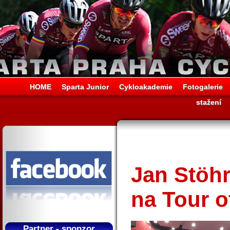
HOME
Sparta Junior
Cykloakademie
Fotogalerie
stažení
Jan Stöhr
na Tour o
Partner - sponzor