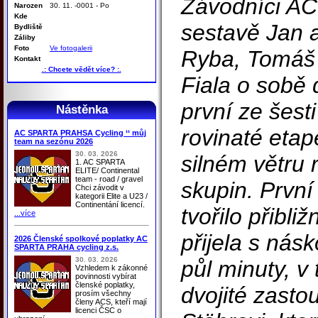
Závodníci A
Narozen
30. 11. -0001 - Po
Kde
sestavě Jan a
Bydliště
Záliby
Foto
Ve fotogalerii
Ryba, Tomáš 
Kontakt
.: Chcete vědět více? :.
Fiala o sobě 
první ze šest
Nástěnka
rovinaté etap
AC SPARTA PRAHSA Cycling ‘‘ můj
team na sezónu 2026
30. 03. 2026
silném větru r
1. AC SPARTA
ELITE/ Continental
team - road / gravel
skupin. První
Chci závodit v
kategorii Elite a U23 /
Continentání licencí.
tvořilo přibl
...více
přijela s nás
2026 Členské spolkové poplatky AC
SPARTA PRAHA cycling z.s.
30. 03. 2026
půl minuty, v
Vzhledem k zákonné
povinnosti vybírat
členské poplatky,
dvojité zasto
prosím všechny
členy ACS, kteří mají
licenci ČSC o