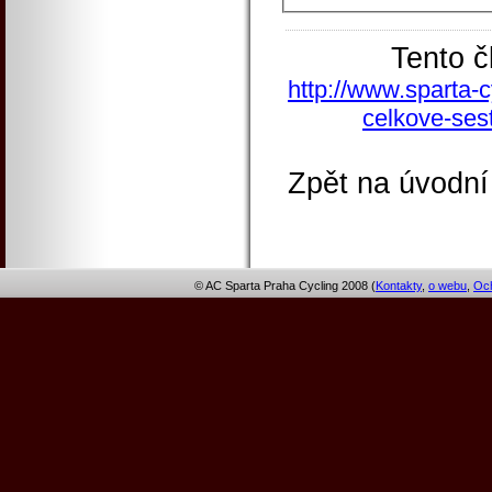
Tento č
http://www.sparta-c
celkove-sest
Zpět na úvodní
© AC Sparta Praha Cycling 2008 (
Kontakty
,
o webu
,
Och