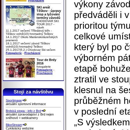
Procházení
výkony závod
SKI areál
Těškov - úpravy
předváděli i 
stop a lyžování
termíny závodů
CHODOVAR SKI
prioritou týmu
TOUR 2017 -
návrh
11.1.2017 večerní Tříkrálový běh -
celkové umís
Těškov volně(10) hromadný Teškov
14.1.2017 Okolo Mariánskolázeňských
pramenů
18.1.2017 večerní závod Těškov
který byl po 
volně(10) hromadný Teškov
25.1.2017(5.2.) Chodovar Ski večern
Fotogalerie
-
Procházení
výborném pát
Tour de Brdy
2016
etapě bohuže
fotogalerie
Fotogalerie
-
Procházení
ztratil ve sto
klesnul na še
Stojí za návštěvu
průběžném ho
Sportimage
aktuální sportovní informace
v poslední et
Brdská stopa - info z Brd
aktuální zpravodajství z Brd nejen
sněhové + webkamery
„S výsledke
BikeStream
Cyklistický webzine