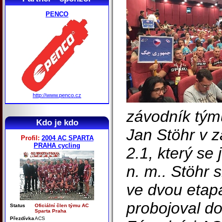
PENCO
http://www.penco.cz
závodník tý
Kdo je kdo
Jan Stöhr v 
Profil:
2004 AC SPARTA
PRAHA cycling
2.1, který se
n. m.. Stöhr 
ve dvou etap
probojoval do
Status
Oficiální člen týmu AC
Sparta Praha
Přezdívka
ACS