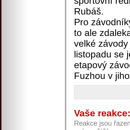
sportovní řed
Rubáš.
Pro závodní
to ale zdalek
velké závody 
listopadu se j
etapový závo
Fuzhou v jih
Vaše reakce
Reakce jsou řaze