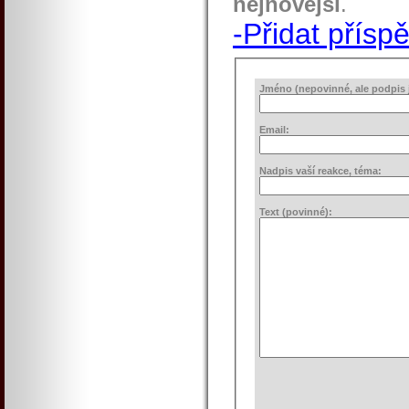
nejnovější
.
-Přidat přísp
Jméno (nepovinné, ale podpis j
Email:
Nadpis vaší reakce, téma:
Text (povinné):