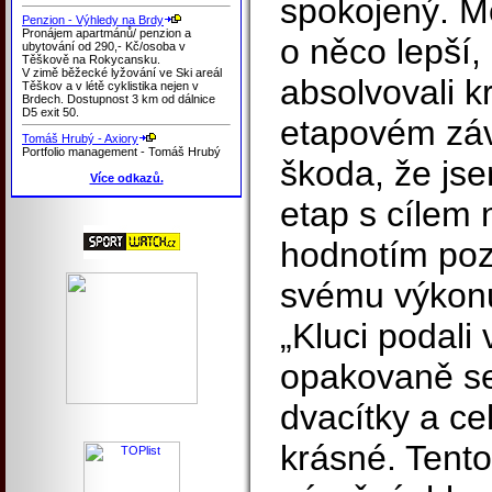
spokojený. M
Penzion - Výhledy na Brdy
Pronájem apartmánů/ penzion a
o něco lepší,
ubytování od 290,- Kč/osoba v
Těškově na Rokycansku.
V zimě běžecké lyžování ve Ski areál
absolvovali k
Těškov a v létě cyklistika nejen v
Brdech. Dostupnost 3 km od dálnice
D5 exit 50.
etapovém záv
Tomáš Hrubý - Axiory
Portfolio management - Tomáš Hrubý
škoda, že jsem
Více odkazů.
etap s cílem 
hodnotím pozi
svému výkonu
„Kluci podali
opakovaně se
dvacítky a ce
krásné. Tent