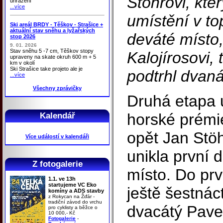
Stöhrovi, kt
uhrazení
...více
umístění v to
Ski areál BRDY - Těškov - Strašice +
aktuální stav sněhu a lyžařských
deváté místo
stop 2026
9. 01. 2026
Stav sněhu 5 -7 cm, Těškov stopy
Kalojírosovi,
upraveny na skate okruh 600 m + 5
km v okolí
Ski Strašice take projeto ale je
podtrhl dvan
...více
Všechny zprávičky
Druhá etapa 
horské prémie
Kalendář
opět Jan Stöh
Více událostí v kalendáři
unikla první d
Z fotogalerie
místo. Do prv
1.1. ve 13h
startujeme VC Eko
ještě šestnác
komíny a ADS stavby
z Rokycan na Žďár -
tradiční závod do vrchu
dvacátý Pave
pro cyklisty a běžce o
10 000,- Kč
Fotogalerie
-