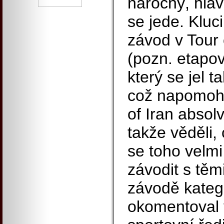
náročný, hlav
se jede. Kluc
závod v Tour
(pozn. etapov
který se jel t
což napomohlo
of Iran absol
takže věděli, 
se toho velmi 
závodit s těmi
závodě katego
okomentoval 