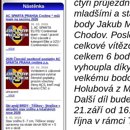
čtyři průjezdn
Nástěnka
mladšími a st
AC SPARTA PRAHSA Cycling ‘‘ můj
team na sezónu 2026
body Jakub 
30. 03. 2026
1. AC SPARTA
ELITE/ Continental
Chodov. Posle
team - road / gravel
Chci závodit v
kategorii Elite a U23 /
celkové vítěz
Continentání licencí.
...více
celkem 6 bodů
2026 Členské spolkové poplatky AC
SPARTA PRAHA cycling z.s.
vyhoupla dík
30. 03. 2026
Vzhledem k zákonné
povinnosti vybírat
velkému bodo
členské poplatky,
prosím všechny
členy ACS, kteří mají
Holubová z 
licenci ČSC o
uhrazení
...více
Další díl bude
Ski areál BRDY - Těškov - Strašice +
21.září od 16
aktuální stav sněhu a lyžařských
stop 2026
října v rámci
9. 01. 2026
Stav sněhu 5 -7 cm, Těškov stopy
upraveny na skate okruh 600 m + 5
km v okolí