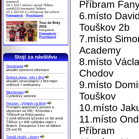
Příbram Fany
pramenů
18.1.2017 večerní závod Těškov
volně(10) hromadný Teškov
25.1.2017(5.2.) Chodovar Ski večern
6.místo Davi
Fotogalerie
-
Procházení
Tour de Brdy
Touškov 2b
2016
fotogalerie
Fotogalerie
-
7.místo Sim
Procházení
Academy
Stojí za návštěvu
8.místo Václ
Sportimage
Chodov
aktuální sportovní informace
Brdská stopa - info z Brd
aktuální zpravodajství z Brd nejen
9.místo Domi
sněhové + webkamery
BikeStream
Touškov
Cyklistický webzine
Penzion - Výhledy na Brdy
10.místo Jak
Pronájem apartmánů/ penzion a
ubytování od 290,- Kč/osoba v
Těškově na Rokycansku.
11.místo Ond
V zimě běžecké lyžování ve Ski areál
Těškov a v létě cyklistika nejen v
Brdech. Dostupnost 3 km od dálnice
Příbram
D5 exit 50.
Tomáš Hrubý - Axiory