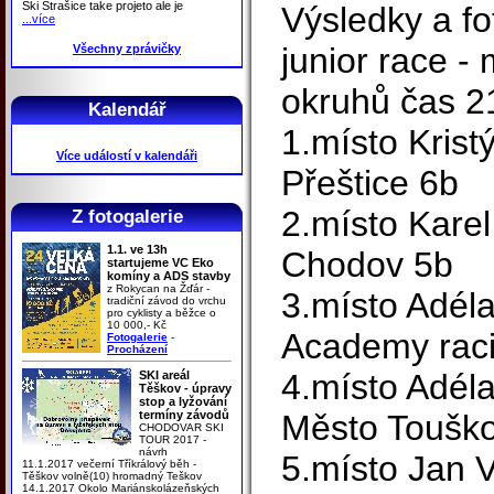
Ski Strašice take projeto ale je
Výsledky a fo
...více
junior race - 
Všechny zprávičky
okruhů čas 2
Kalendář
1.místo Krist
Více událostí v kalendáři
Přeštice 6b
2.místo Kare
Z fotogalerie
1.1. ve 13h
Chodov 5b
startujeme VC Eko
komíny a ADS stavby
z Rokycan na Žďár -
3.místo Adél
tradiční závod do vrchu
pro cyklisty a běžce o
10 000,- Kč
Academy rac
Fotogalerie
-
Procházení
4.místo Adél
SKI areál
Těškov - úpravy
stop a lyžování
termíny závodů
Město Toušk
CHODOVAR SKI
TOUR 2017 -
návrh
5.místo Jan 
11.1.2017 večerní Tříkrálový běh -
Těškov volně(10) hromadný Teškov
14.1.2017 Okolo Mariánskolázeňských