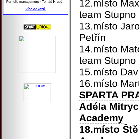
12.místo Max
Portfolio management - Tomáš Hrubý
Více odkazů.
team Stupno
13.místo Jar
Petřín
14.místo Mat
team Stupno
15.místo Dav
16.místo Mar
SPARTA PR
Adéla Mitry
Academy
18.místo Št