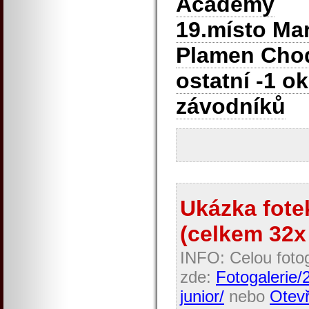
Academy
19.místo Ma
Plamen Cho
ostatní -1 o
závodníků
Ukázka fotek
(celkem 32x 
INFO: Celou fotog
zde:
Fotogalerie/
junior/
nebo
Otevř