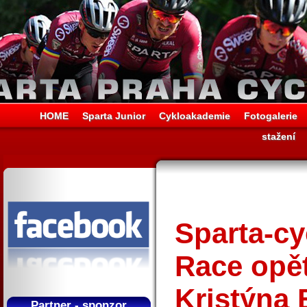
HOME
Sparta Junior
Cykloakademie
Fotogalerie
stažení
Sparta-cy
Race opět
Kristýna 
Partner - sponzor