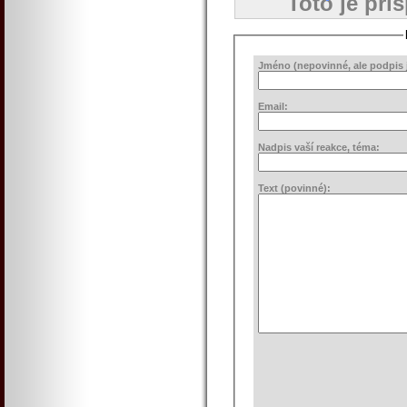
Toto je pří
Jméno (nepovinné, ale podpis j
Email:
Nadpis vaší reakce, téma:
Text (povinné):