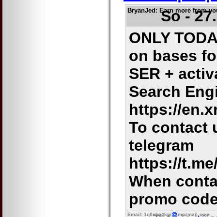
BryanJed
: Earn more from y
So - 27
ONLY TODAY
on bases f
SER + activ
Search Eng
https://en.
To contact u
telegram
https://t.m
When conta
promo code
Email: 1q0nbg4km
mozmail
com