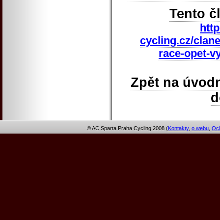
Tento č
htt
cycling.cz/clane
race-opet-v
Zpět na úvodn
© AC Sparta Praha Cycling 2008 (
Kontakty
,
o webu
,
Och