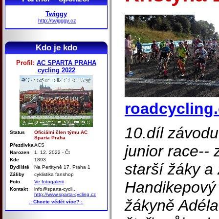
Twiggy
http://twigggy.cz
Kdo je kdo
Profil:
AC SPARTA PRAHA
cycling 2022
roadcycling.
10.díl závodu
Status
Oficiální člen týmu AC
Sparta Praha
Přezdívka
ACS
junior race--
Narozen
1. 12. 2022 - Čt
Kde
1893
starší žáky a
Bydliště
Na Perštýně 17, Praha 1
Záliby
cyklistika fanshop
Handikepový s
Foto
Ve fotogalerii
Kontakt
info@sparta-cycli...
http://www.sparta-cycling.cz
žákyně Adéla
.: Chcete vědět více? :.