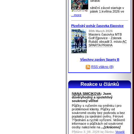
Strašic
silniční závod startuje v
pátek 1.května 2026 ve
...more
Plzeňský pohár časovka Ejpovice
30th March 2026
Masters časovka MTB
Golf Ejpovice - Zdenek
Rubáš obsadil 3. místo
AC
SPARTA PRAHA
Všechny zprávy Sparty B
RSS vlákno (B)
Reakce u článků
IVANA SIMCIKOVA
: Jsem
důvěryhodný a spolehlivý
soukromý věřitel
Půjčky s ručením na směnku i pro
problémové klienty. Půjčky od
soukromé osoby bez podvodu a bez
poplatku za sjednání úvěru. Férové
??jednání a rychlé vyřízení. Veškeré
informace o půjčkách od soukromé
osoby naleznete na
...[zkráceno]
Přidáno 3. 08. 2026 ke článku:
Veselé