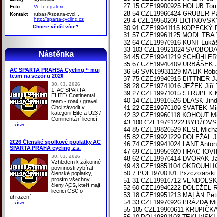
27 15 CZE19900925 HOLUB To
Foto
Ve fotogalerii
28 54 CZE19960424 GRUBER Pa
Kontakt
rubas@sparta-cycl...
http://sparta-cycling.cz
29 4 CZE19950209 LICHNOVSKÝ 
.: Chcete vědět více? :.
30 91 CZE19941115 KOPECKÝ Pa
31 57 CZE19961125 MODLITBA V
32 64 CZE19970916 KUNT Luká
33 103 CZE19921024 SVOBODA Ji
Nástěnka
34 45 CZE19941219 SCHÜHLER T
35 67 CZE19940409 URBÁŠEK 
AC SPARTA PRAHSA Cycling ‘‘ můj
36 56 SVK19931129 MALIK Róbe
team na sezónu 2026
37 75 CZE19940915 BITTNER J
30. 03. 2026
38 28 CZE19741016 JEŽEK Jiř
1. AC SPARTA
39 27 CZE19971015 STRUPEK 
ELITE/ Continental
40 14 CZE19910526 DLASK Jind
team - road / gravel
Chci závodit v
41 22 CZE19970109 SVATEK Mi
kategorii Elite a U23 /
42 32 CZE19960118 KOHOUT M
Continentání licencí.
43 100 CZE19791222 BYDŽOVS
...více
44 85 CZE19820529 KESL Michal
45 82 CZE19921229 DOLEŽAL Jiř
2026 Členské spolkové poplatky AC
46 74 CZE19941024 LANT Anto
SPARTA PRAHA cycling z.s.
47 69 CZE19950920 HRACHOVI
30. 03. 2026
48 62 CZE19970414 DVOŘÁK J
Vzhledem k zákonné
49 43 CZE19851104 OKROUHLIC
povinnosti vybírat
50 7 POL19700101 Pszczolarski
členské poplatky,
prosím všechny
51 31 CZE19910712 VENDOLSK
členy ACS, kteří mají
52 60 CZE19940222 DOLEŽEL R
licenci ČSC o
53 18 CZE19951213 MALÁN Pet
uhrazení
54 33 CZE19970926 BRÁZDA Mich
...více
55 105 CZE19900611 KRUPIČKA
56 10 POL19891103 TEKLINSKI A