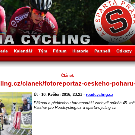
erie
Kalendář
Tým
Fórum
Historie
Partneři
Odkazy
Článek
ling.cz/clanek/fotoreportaz-ceskeho-pohar
Út - 10. Květen 2016, 23:23 -
roadcycling.cz
Pěknou a přehlednou fotoreportáží zachytil průběh 45. ro
Vaishar pro Roadcycling.cz a sparta-cycling.cz