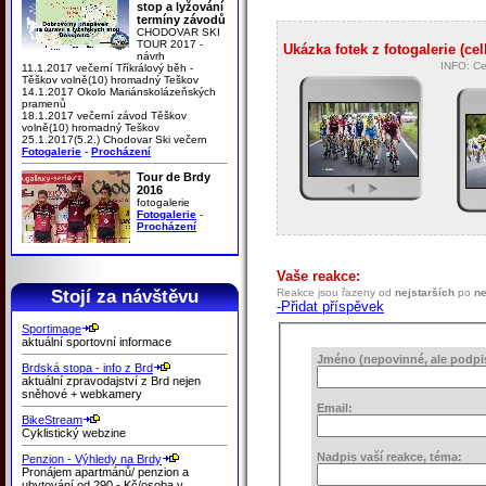
stop a lyžování
termíny závodů
CHODOVAR SKI
TOUR 2017 -
Ukázka fotek z fotogalerie (ce
návrh
INFO: Ce
11.1.2017 večerní Tříkrálový běh -
Těškov volně(10) hromadný Teškov
14.1.2017 Okolo Mariánskolázeňských
pramenů
18.1.2017 večerní závod Těškov
volně(10) hromadný Teškov
25.1.2017(5.2.) Chodovar Ski večern
Fotogalerie
-
Procházení
Tour de Brdy
2016
fotogalerie
Fotogalerie
-
Procházení
Vaše reakce:
Stojí za návštěvu
Reakce jsou řazeny od
nejstarších
po
ne
-Přidat příspěvek
Sportimage
aktuální sportovní informace
Jméno (nepovinné, ale podpis 
Brdská stopa - info z Brd
aktuální zpravodajství z Brd nejen
sněhové + webkamery
Email:
BikeStream
Cyklistický webzine
Nadpis vaší reakce, téma:
Penzion - Výhledy na Brdy
Pronájem apartmánů/ penzion a
ubytování od 290,- Kč/osoba v