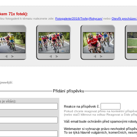
lkem 71x fotek):
lou fotogalerii k tématu naleznete zde:
Fotogalerie/2016/Trofej-Rokycan/
nebo
Otevřít procházecí
jnovější
.
Přidání příspěvku
je vítán):
Reakce na příspěvek č.
Pokud chcete reagovat přímo na konkrétní příspěvek
(nebo stačí kliknout na odkaz Reagovat a číslo pří
Váš email bude ochráněn před spamovými roboty
Webmaster si vyhrazuje právo nevhodné příspě
To se týká hlavně vulgárních, komerčních, nesm