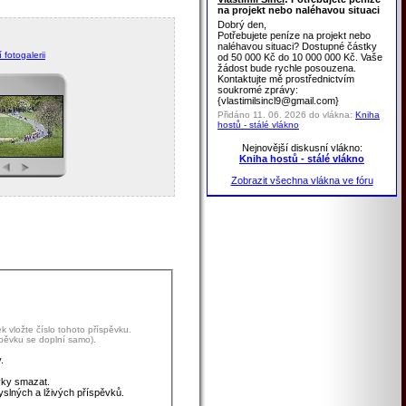
na projekt nebo naléhavou situaci
Dobrý den,
Potřebujete peníze na projekt nebo
naléhavou situaci? Dostupné částky
 fotogalerii
od 50 000 Kč do 10 000 000 Kč. Vaše
žádost bude rychle posouzena.
Kontaktujte mě prostřednictvím
soukromé zprávy:
{vlastimilsincl9@gmail.com}
Přidáno 11. 06. 2026 do vlákna:
Kniha
hostů - stálé vlákno
Nejnovější diskusní vlákno:
Kniha hostů - stálé vlákno
Zobrazit všechna vlákna ve fóru
 vložte číslo tohoto příspěvku.
spěvku se doplní samo).
.
vky smazat.
yslných a lživých příspěvků.