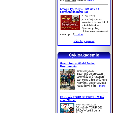
CYCLE PARKING - stojany na
zavěšení jízdních kol
5. 08. 2021
jedinečný systém
zavěšení jízdních kol
a koloběžek od
Sparta cycling.
Univerzální venkovní
stojan pro 7
...více
Všechny zprávy
Cykloakademie
Grand fondo World Series
Broumovsko
11th May 2026
Sparťané
se prosadili
jako vítězové kategorií
Jan Milec Jiřincová, Miro
Horváth , Josef Vejvoda
na světové sérii
...more
20.ročník TOUR DE BRDY – Velká
cena Strašic
30th March 2026
20. ročník TOUR DE
BRDY – Velká cena