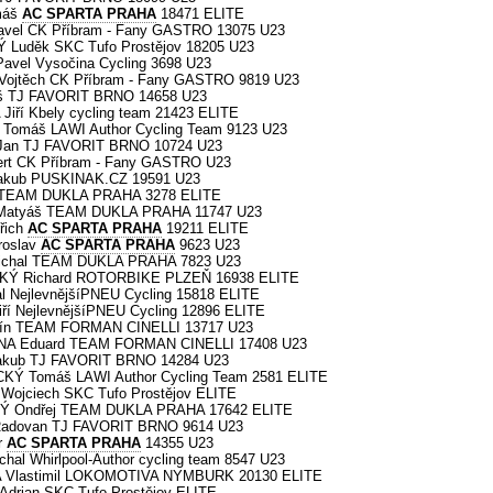
máš
AC SPARTA PRAHA
18471 ELITE
vel CK Příbram - Fany GASTRO 13075 U23
Luděk SKC Tufo Prostějov 18205 U23
vel Vysočina Cycling 3698 U23
ojtěch CK Příbram - Fany GASTRO 9819 U23
š TJ FAVORIT BRNO 14658 U23
ří Kbely cycling team 21423 ELITE
omáš LAWI Author Cycling Team 9123 U23
Jan TJ FAVORIT BRNO 10724 U23
rt CK Příbram - Fany GASTRO U23
akub PUSKINAK.CZ 19591 U23
í TEAM DUKLA PRAHA 3278 ELITE
Matyáš TEAM DUKLA PRAHA 11747 U23
řich
AC SPARTA PRAHA
19211 ELITE
roslav
AC SPARTA PRAHA
9623 U23
ichal TEAM DUKLA PRAHA 7823 U23
KÝ Richard ROTORBIKE PLZEŇ 16938 ELITE
 NejlevnějšíPNEU Cycling 15818 ELITE
í NejlevnějšíPNEU Cycling 12896 ELITE
nín TEAM FORMAN CINELLI 13717 U23
NA Eduard TEAM FORMAN CINELLI 17408 U23
akub TJ FAVORIT BRNO 14284 U23
KÝ Tomáš LAWI Author Cycling Team 2581 ELITE
 Wojciech SKC Tufo Prostějov ELITE
Ý Ondřej TEAM DUKLA PRAHA 17642 ELITE
adovan TJ FAVORIT BRNO 9614 U23
r
AC SPARTA PRAHA
14355 U23
al Whirlpool-Author cycling team 8547 U23
 Vlastimil LOKOMOTIVA NYMBURK 20130 ELITE
drian SKC Tufo Prostějov ELITE