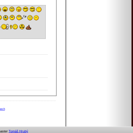
nech
ter
Tomáš Hrubý