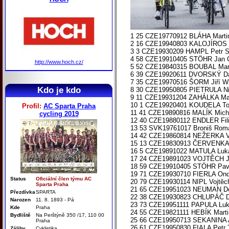
1 25 CZE19770912 BLÁHA Mart
2 16 CZE19940803 KALOJÍROS
3 3 CZE19930209 HAMPL Petr S
4 58 CZE19910405 STÖHR Jan 
http://www.hoch.cz/
5 52 CZE19840315 BOUBAL Mart
6 39 CZE19920611 DVORSKÝ Dav
7 35 CZE19970516 ŠORM Jiří Whi
Kdo je kdo
8 30 CZE19950805 PIETRULA N
9 11 CZE19931204 ZAHÁLKA Mat
10 1 CZE19920401 KOUDELA Tom
Profil:
AC Sparta Praha
11 41 CZE19890816 MALÍK Micha
cycling 2019
12 40 CZE19880112 ENDLER Fili
13 53 SVK19761017 Broniš Rom
14 42 CZE19860814 NEŽERKA Vá
15 13 CZE19830913 ČERVENKA
16 5 CZE19891022 MATULA Luká
17 24 CZE19891023 VOJTĚCH 
18 59 CZE19910405 STÖHR Pav
19 71 CZE19930710 FIERLA On
Status
Oficiální člen týmu AC
20 79 CZE19930114 NIPL Vojtě
Sparta Praha
21 65 CZE19951023 NEUMAN Do
Přezdívka
SPARTA
22 38 CZE19930823 CHLUPÁČ Do
Narozen
11. 8. 1893 - Pá
23 73 CZE19951111 PAPULA Lu
Kde
Praha
24 55 CZE19821111 HEBÍK Mart
Bydliště
Na Perštýně 350 /17, 110 00
25 66 CZE19950713 SEKANINA
Praha
26 61 CZE19950830 FIALA Petr
Záliby
Cyklistika