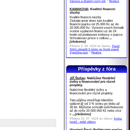
Vánoce a šťastný nový rok
>
Reakce
KAMAKOVA
: Kvalitni financni
sluzby
Kvalitni financni sluzby
Ziskejte jeste dnes tuto kvalitni
financni pujcku od 25.000 Kc az do
20.000.000 Kc. Vyrizeni vsech formalit
vcetne vyplaceni financi uz do 24
hodin od podepsani smlouvy o pujcce.
Schvalovaci proce s velkou
...
[zkráceno]
Přidáno 3. 08. 2026 ke článku:
Pavel
Stöhr obsadil 3.místo ve čtvrté etapě
Vysočina tour
>
Reakce
Příspěvky z fóra
Jiří Štefan
: Nabízíme flexibilní
úvěry a financování pro různé
projekty.
Nabízíme flexibilní úvěry a
financování pro různé projekty.
Tato půjčka umožňuje klientům
splácet již od 3 % úroku po dobu až
30 let. Můžeme schválit úvěr/hotovost
až do výše 20 000 000 Kč nebo více
v
...[zkráceno]
Přidáno 23. 07. 2026 do vlákna:
Kniha
hostů - stálé vlákno
Vlastimil Šincl
: Potřebujete peníze