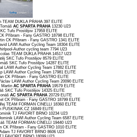
in TEAM DUKLA PRAHA 397 ELITE
 Tomáš
AC SPARTA PRAHA
13230 U23
KC Tufo Prostějov 17959 ELITE
CK Příbram - Fany GASTRO 18798 ELITE
in CK Příbram - Fany GASTRO 1341 ELITE
id LAWI Author Cycling Team 18304 ELITE
rlpool-Author cycling team 7794 U23
icolas TEAM DUKLA PRAHA 14517 U23
ěj SKC Tufo Prostějov 8579 ELITE
áš SKC Tufo Prostějov 14287 ELITE
l LAWI Author Cycling Team 17882 ELITE
p LAWI Author Cycling Team 17981 ELITE
an CK Příbram - Fany GASTRO ELITE
clav LAWI Author Cycling Team 20090 ELITE
 Martin
AC SPARTA PRAHA
19579 ELITE
š SKC Tufo Prostějov 14325 ELITE
Jonáš
AC SPARTA PRAHA
20729 ELITE
el CK Příbram - Fany GASTRO 18799 ELITE
dřej TEAM FORMAN CINELLI 18360 ELITE
ch PUSKINAK.CZ 16849 ELITE
minik TJ FAVORIT BRNO 10234 U23
minik LAWI Author Cycling Team 6587 ELITE
káš TEAM FORMAN CINELLI 19440 U23
in CK Příbram - Fany GASTRO 1010 ELITE
 Adam TJ FAVORIT BRNO 8606 U23
 TJ FAVORIT BRNO 18099 U23