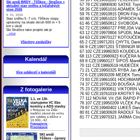
Ski areál BRDY - Těškov - Strašice +
57 78 CZE19890930 SATKE To
aktuální stav sněhu a lyžařských
58 26 CZE19951016 ADÁMEK Š
stop 2026
59 76 CZE19910815 DRON Fili
9. 01. 2026
60 80 CZE19951023 ŠPIROCH M
Stav sněhu 5 -7 cm, Těškov stopy
upraveny na skate okruh 600 m + 5
61 46 CZE19850812 SVOBODA Ja
km v okolí
62 72 CZE19960727 PREJDA V
Ski Strašice take projeto ale je
63 12 CZE19970804 SPUDIL Mart
...více
64 63 CZE19970127 KOTOUČEK
65 2 CZE19971201 CHYTIL Danie
Všechny zprávičky
66 9 CZE19971201 ŠTIBINGR Mat
67 102 CZE19980303 KOUDELA
68 113 CZE19980923 KUČERA 
Kalendář
69 8 CZE19960127 ŠIPOŠ Marek
70 111 CZE19860519 HUDEČEK J
71 21 CZE19950325 RYBA Jan
Více událostí v kalendáři
72 6 CZE19930209 MEDEK Tomáš
73 83 CZE19861001 HOCHMANN J
74 37 CZE19791230 BOUŠKA Jiří
Z fotogalerie
75 23 CZE19930811 VIKTORIN 
76 92 CZE19761019 KROTKÝ Rost
77 112 NOVÁK Vít (SK RAPID P
1.1. ve 13h
startujeme VC Eko
78 107 CZE19950209 VLČEK P
komíny a ADS stavby
79 87 CZE19940402 LUKEŠ Da
z Rokycan na Žďár -
80 81 CZE19830928 RADOLF T
tradiční závod do vrchu
81 77 CZE19970321 JARMA Cti
pro cyklisty a běžce o
10 000,- Kč
Fotogalerie
-
Procházení
SKI areál
Těškov - úpravy