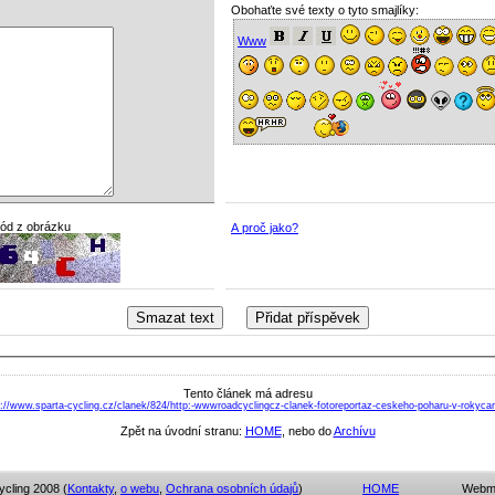
Obohaťte své texty o tyto smajlíky:
Www
kód z obrázku
A proč jako?
Tento článek má adresu
p://www.sparta-cycling.cz/clanek/824/http:-wwwroadcyclingcz-clanek-fotoreportaz-ceskeho-poharu-v-rokyca
Zpět na úvodní stranu:
HOME
, nebo do
Archívu
cling 2008 (
Kontakty
,
o webu
,
Ochrana osobních údajů
)
HOME
Webmas