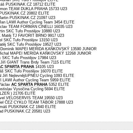
máš PUSKINAK.CZ 18712 ELITE
imon TEAM DUKLA PRAHA 15733 U23
p PUSKINAK.CZ 20802 ELITE
artin PUSKINAK.CZ 21097 U23
n LAWI Author Cycling Team 3454 ELITE
áclav TEAM FORMAN CINELLI 16035 U23
in SKC Tufo Prostějov 10880 U23
 Matěj TJ FAVORIT BRNO 9917 U23
l SKC Tufo Prostějov 13150 U23
ěj SKC Tufo Prostějov 19527 U23
 Dominik MAPEI MERIDA KAŇKOVSKÝ 13590 JUNIOR
Michal MAPEI MERIDA KAŇKOVSKÝ 12268 JUNIOR
 SKC Tufo Prostějov 17984 U23
iří GIANT Trans Brdy Team 7115 ELITE
AC SPARTA PRAHA
14105 U23
 SKC Tufo Prostějov 16070 ELITE
iří NejlevnějšíPNEU Cycling 1093 ELITE
 LAWI Author Cycling Team 5959 ELITE
Václav
AC SPARTA PRAHA
5352 ELITE
islav Vysočina Cycling 5694 ELITE
LZEŇ ) 21705 ELITE
avel VELOSERVIS TEAM 19550 U23
niel ČEZ CYKLO TEAM TÁBOR 17888 U23
omáš PUSKINAK.CZ 1840 ELITE
rad PUSKINAK.CZ 20581 U23