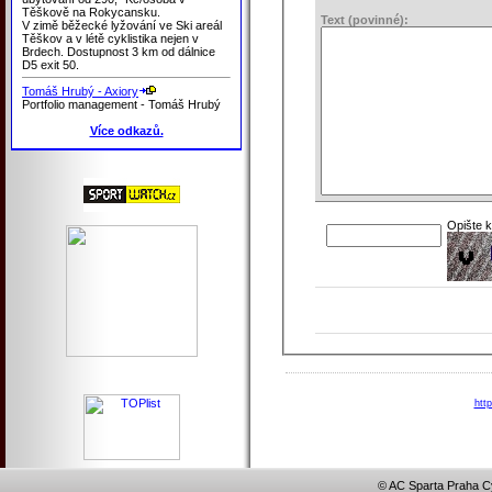
Těškově na Rokycansku.
Text (povinné):
V zimě běžecké lyžování ve Ski areál
Těškov a v létě cyklistika nejen v
Brdech. Dostupnost 3 km od dálnice
D5 exit 50.
Tomáš Hrubý - Axiory
Portfolio management - Tomáš Hrubý
Více odkazů.
Opište 
htt
© AC Sparta Praha Cy