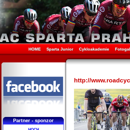
HOME
Sparta Junior
Cykloakademie
Fotogal
http://www.roadcyc
Partner - sponzor
HOCH