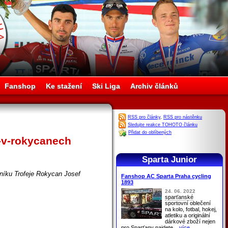
Fanshop
Ke stažení
Ski Liga
Archiv článků
RSS pro články
,
RSS pro nástěnku
Sledujte reakce TOHOTO článku
Přidat do oblíbených
u-v-rokycanech
Sparta Junior
čníku Trofeje Rokycan Josef
Fanshop AC Sparta Praha cycling
1893
24. 06. 2022
sparťanské
sportovní oblečení
na kolo, fotbal, hokej,
atletiku a originální
dárkové zboží nejen
pro
Sparťany
najdete
...více