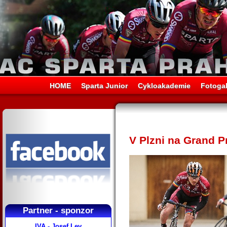
HOME
Sparta Junior
Cykloakademie
Fotogal
V Plzni na Grand 
Partner - sponzor
IVA - Josef Lev