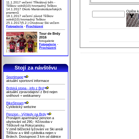
11.1.2017 večerní Tříkrálový běh -
Těškov volně(10) hromadný Teškov
14.1.2017 Okolo Mariánskolázeňských
Opište 
pramenů
18.1.2017 večerní závod Těškov
volně(10) hromadný Teškov
25.1.2017(5.2.) Chodovar Ski večern
Fotogalerie
-
Procházení
Tour de Brdy
2016
fotogalerie
Fotogalerie
-
Procházení
Stojí za návštěvu
Sportimage
aktuální sportovní informace
Brdská stopa - info z Brd
aktuální zpravodajství z Brd nejen
sněhové + webkamery
BikeStream
Cyklistický webzine
Penzion - Výhledy na Brdy
Pronájem apartmánů/ penzion a
ubytování od 290,- Kč/osoba v
Těškově na Rokycansku.
V zimě běžecké lyžování ve Ski areál
Těškov a v létě cyklistika nejen v
Brdech. Dostupnost 3 km od dálnice