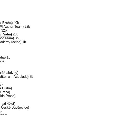
a Praha)
40b
WI Author Team) 32b
) 32b
a Praha)
23b
hor Team) 3b
cademy racing) 1b
aha) 1b
aha)
)
těž aktivity)
řitelna – Accolade) 8b
y)
a Praha)
 Praha)
kla Praha)
nad 40let)
kl České Budějovice)
a)