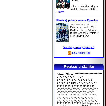
Strašic
silniční závod startuje v
pátek 1.května 2026 ve
...more
Plzeňský pohár časovka Ejpovice
30th March 2026
Masters časovka MTB
Golf Ejpovice - Zdenek
Rubáš obsadil 3. místo
AC
SPARTA PRAHA
Všechny zprávy Sparty B
RSS vlákno (B)
Reakce u článků
EdwardStulp
: ??????????? ?????
? ????????? — ???
???????????? ?????????
???????? SEO ????????????
????? ?????? ???????????? ??
??????????? ?????. ?????????? ?
????????? ????????, ?? ?????
???????? ???????? ????????? ?
???????? ??????????. ??????
????????? ???????????, ???????
????? ?????? ?????. [url=https://seo-