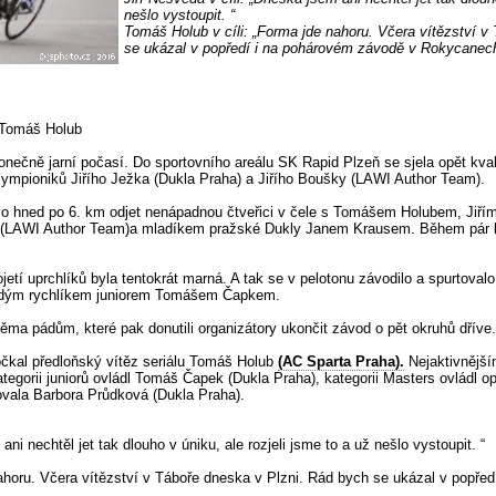
nešlo vystoupit. “
Tomáš Holub v cíli: „Forma jde nahoru. Včera vítězství v
se ukázal v popředí i na pohárovém závodě v Rokycanech
l Tomáš Holub
konečně jarní počasí. Do sportovního areálu SK Rapid Plzeň se sjela opět kv
ympioniků Jiřího Ježka (Dukla Praha) a Jiřího Boušky (LAWI Author Team).
alo hned po 6. km odjet nenápadnou čtveřici v čele s Tomášem Holubem, Jiř
AWI Author Team)a mladíkem pražské Dukly Janem Krausem. Během pár kol s
ojetí uprchlíků byla tentokrát marná. A tak se v pelotonu závodilo a spurtova
mladým rychlíkem juniorem Tomášem Čapkem.
ěma pádům, které pak donutili organizátory ukončit závod o pět okruhů dříve.
očkal předloňský vítěz seriálu Tomáš Holub
(AC Sparta Praha).
Nejaktivnější
tegorii juniorů ovládl Tomáš Čapek (Dukla Praha), kategorii Masters ovládl opě
vala Barbora Průdková (Dukla Praha).
ani nechtěl jet tak dlouho v úniku, ale rozjeli jsme to a už nešlo vystoupit. “
ahoru. Včera vítězství v Táboře dneska v Plzni. Rád bych se ukázal v popře