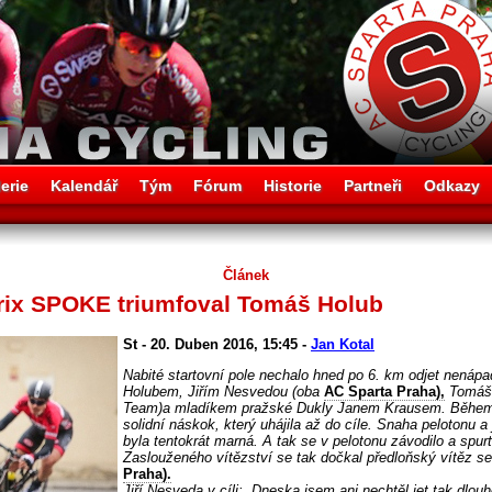
erie
Kalendář
Tým
Fórum
Historie
Partneři
Odkazy
Článek
Prix SPOKE triumfoval Tomáš Holub
St - 20. Duben 2016, 15:45 -
Jan Kotal
Nabité startovní pole nechalo hned po 6. km odjet nenáp
Holubem, Jiřím Nesvedou (oba
AC Sparta Praha),
Tomáše
Team)a mladíkem pražské Dukly Janem Krausem. Během pá
solidní náskok, který uhájila až do cíle. Snaha pelotonu a 
byla tentokrát marná. A tak se v pelotonu závodilo a spur
Zaslouženého vítězství se tak dočkal předloňský vítěz s
Praha).
Jiří Nesveda v cíli: „Dneska jsem ani nechtěl jet tak dlouh