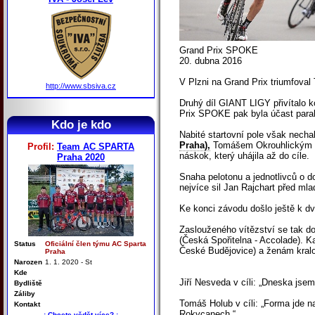
Grand Prix SPOKE
20. dubna 2016
V Plzni na Grand Prix triumfova
http://www.sbsiva.cz
Druhý díl GIANT LIGY přivítalo 
Prix SPOKE pak byla účast paral
Kdo je kdo
Nabité startovní pole však nech
Praha),
Tomášem Okrouhlickým (L
Profil:
Team AC SPARTA
náskok, který uhájila až do cíle.
Praha 2020
Snaha pelotonu a jednotlivců o d
nejvíce sil Jan Rajchart před 
Ke konci závodu došlo ještě k dv
Zaslouženého vítězství se tak d
(Česká Spořitelna - Accolade). Ka
Status
Oficiální člen týmu AC Sparta
České Budějovice) a ženám kralo
Praha
Narozen
1. 1. 2020 - St
Kde
Jiří Nesveda v cíli: „Dneska jsem 
Bydliště
Záliby
Tomáš Holub v cíli: „Forma jde n
Kontakt
Rokycanech.“
.: Chcete vědět více? :.