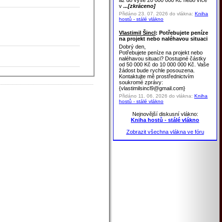
až do výše 20 000 000 Kč nebo více
v
...[zkráceno]
Přidáno 23. 07. 2026 do vlákna:
Kniha
hostů - stálé vlákno
Vlastimil Šincl
: Potřebujete peníze
na projekt nebo naléhavou situaci
Dobrý den,
Potřebujete peníze na projekt nebo
naléhavou situaci? Dostupné částky
od 50 000 Kč do 10 000 000 Kč. Vaše
žádost bude rychle posouzena.
Kontaktujte mě prostřednictvím
soukromé zprávy:
{vlastimilsincl9@gmail.com}
Přidáno 11. 06. 2026 do vlákna:
Kniha
hostů - stálé vlákno
Nejnovější diskusní vlákno:
Kniha hostů - stálé vlákno
Zobrazit všechna vlákna ve fóru