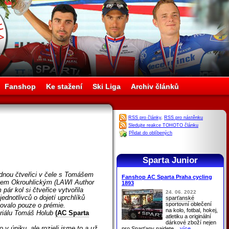
Fanshop
Ke stažení
Ski Liga
Archiv článků
RSS pro články
,
RSS pro nástěnku
Sledujte reakce TOHOTO článku
Přidat do oblíbených
Sparta Junior
adnou čtveřici v čele s Tomášem
Fanshop AC Sparta Praha cycling
m Okrouhlickým (LAWI Author
1893
r kol si čtveřice vytvořila
24. 06. 2022
jednotlivců o dojetí uprchlíků
sparťanské
sportovní oblečení
tovalo pouze o prémie.
na kolo, fotbal, hokej,
eriálu Tomáš Holub
(AC Sparta
atletiku a originální
dárkové zboží nejen
o v úniku, ale rozjeli jsme to a už
pro
Sparťany
najdete
...více