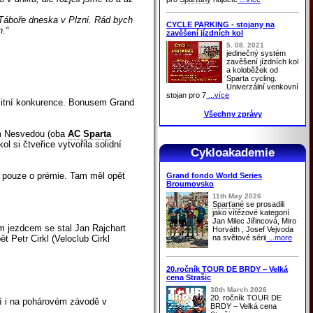
 Táboře dneska v Plzni. Rád bych
CYCLE PARKING - stojany na
.“
zavěšení jízdních kol
5. 08. 2021
jedinečný systém
zavěšení jízdních kol
a koloběžek od
Sparta cycling.
Univerzální venkovní
stojan pro 7
...více
alitní konkurence. Bonusem Grand
Všechny zprávy
ím Nesvedou (oba
AC Sparta
i čtveřice vytvořila solidní
Cykloakademie
lo pouze o prémie. Tam měl opět
Grand fondo World Series
Broumovsko
11th May 2026
Sparťané
se prosadili
jako vítězové kategorií
Jan Milec Jiřincová, Miro
m jezdcem se stal Jan Rajchart
Horváth , Josef Vejvoda
na světové sérii
...more
t Petr Cirkl (Veloclub Cirkl
20.ročník TOUR DE BRDY – Velká
cena Strašic
30th March 2026
20. ročník TOUR DE
dí i na pohárovém závodě v
BRDY – Velká cena