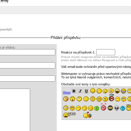
raha)
jnovější
.
Přidání příspěvku
je vítán):
Reakce na příspěvek č.
Pokud chcete reagovat přímo na konkrétní příspěvek
(nebo stačí kliknout na odkaz Reagovat a číslo pří
Váš email bude ochráněn před spamovými roboty
Webmaster si vyhrazuje právo nevhodné příspě
To se týká hlavně vulgárních, komerčních, nesm
Obohaťte své texty o tyto smajlíky:
Www