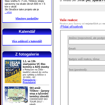
3. místo Jiří Sivák
(AC Sparta P
Stav sněhu 5 -7 cm, Těškov stopy
upraveny na skate okruh 600 m + 5
km v okolí
Ski Strašice take projeto ale je
...více
Všechny zprávičky
Vaše reakce:
Reakce jsou řazeny od
nejstarších
po
ne
-Přidat příspěvek
Kalendář
Jméno (nepovinné, ale podpis 
Více událostí v kalendáři
Email:
Z fotogalerie
Nadpis vaší reakce, téma:
1.1. ve 13h
startujeme VC Eko
komíny a ADS stavby
z Rokycan na Žďár -
Text (povinné):
tradiční závod do vrchu
pro cyklisty a běžce o
10 000,- Kč
Fotogalerie
-
Procházení
SKI areál
Těškov - úpravy
stop a lyžování
termíny závodů
CHODOVAR SKI
TOUR 2017 -
návrh