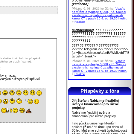
prodvizhenie-v-top.ru/]SEO
...
[zkráceno]
Přidáno 6. 08. 2026 ke článku:
Vsaďte
na vítěze a vyhrajte 5 000,- Kč. Souboj
excelentních sprinterů za přítomnosti
kamer ČT v pátek 16.9. od 19.30 hodin.
>
Reakce
MichaelRuige
: ??? ??????????
??????????? ???????? ??????
??????? ??? ???????? ??????
?????????
???? ?? ?????? ? ???????????
?????? Telegram ??? ????? ????????
[url=]https://dzen.ru/a/anBAWMUvbF7I8u
target="_blank">
 vložte číslo tohoto příspěvku.
Přidáno 6. 08. 2026 ke článku:
Vsaďte
spěvku se doplní samo).
na vítěze a vyhrajte 5 000,- Kč. Souboj
excelentních sprinterů za přítomnosti
.
kamer ČT v pátek 16.9. od 19.30 hodin.
>
Reakce
vky smazat.
yslných a lživých příspěvků.
Příspěvky z fóra
Jiří Štefan
: Nabízíme flexibilní
úvěry a financování pro různé
projekty.
Nabízíme flexibilní úvěry a
financování pro různé projekty.
Tato půjčka umožňuje klientům
splácet již od 3 % úroku po dobu až
30 let. Můžeme schválit úvěr/hotovost