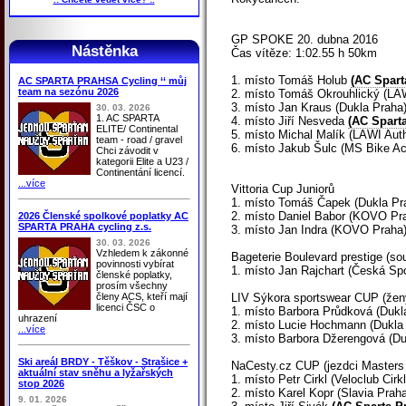
GP SPOKE 20. dubna 2016
Nástěnka
Čas vítěze: 1:02.55 h 50km
1. místo Tomáš Holub
(AC Spart
AC SPARTA PRAHSA Cycling ‘‘ můj
team na sezónu 2026
2. místo Tomáš Okrouhlický (LA
3. místo Jan Kraus (Dukla Praha
30. 03. 2026
1. AC SPARTA
4. místo Jiří Nesveda
(AC Spart
ELITE/ Continental
5. místo Michal Malík (LAWI Aut
team - road / gravel
6. místo Jakub Šulc (MS Bike A
Chci závodit v
kategorii Elite a U23 /
Continentání licencí.
...více
Vittoria Cup Juniorů
1. místo Tomáš Čapek (Dukla Pr
2. místo Daniel Babor (KOVO Pr
2026 Členské spolkové poplatky AC
SPARTA PRAHA cycling z.s.
3. místo Jan Indra (KOVO Praha
30. 03. 2026
Vzhledem k zákonné
Bageterie Boulevard prestige (sou
povinnosti vybírat
1. místo Jan Rajchart (Česká Spo
členské poplatky,
prosím všechny
členy ACS, kteří mají
LIV Sýkora sportswear CUP (žen
licenci ČSC o
1. místo Barbora Průdková (Dukl
uhrazení
2. místo Lucie Hochmann (Dukla
...více
3. místo Barbora Džerengová (Du
Ski areál BRDY - Těškov - Strašice +
NaCesty.cz CUP (jezdci Masters 
aktuální stav sněhu a lyžařských
1. místo Petr Cirkl (Veloclub Cir
stop 2026
2. místo Karel Kopr (Slavia Prah
9. 01. 2026