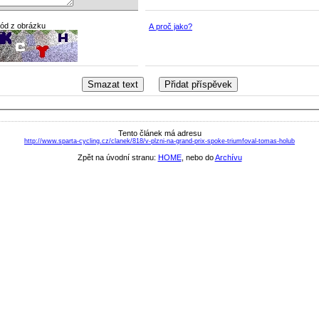
kód z obrázku
A proč jako?
Tento článek má adresu
http://www.sparta-cycling.cz/clanek/818/v-plzni-na-grand-prix-spoke-triumfoval-tomas-holub
Zpět na úvodní stranu:
HOME
, nebo do
Archívu