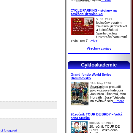
CYCLE PARKING - stojany na
zavěšení jízdních kol
5. 08. 2021
jedinečný systém
zavěšení jízdních kol
a koloběžek od
Sparta cycling.
Univerzální venkovní
stojan pro 7
...více
Všechny zprávy
Cykloakademie
Grand fondo World Series
Broumovsko
11th May 2026
Sparťané
se prosadili
jako vítězové kategorií
Jan Milec Jiřincová, Miro
Horváth , Josef Vejvoda
na světové sérii
...more
20.ročník TOUR DE BRDY – Velká
cena Strašic
30th March 2026
20. ročník TOUR DE
BRDY – Velká cena
cí fotogalerii