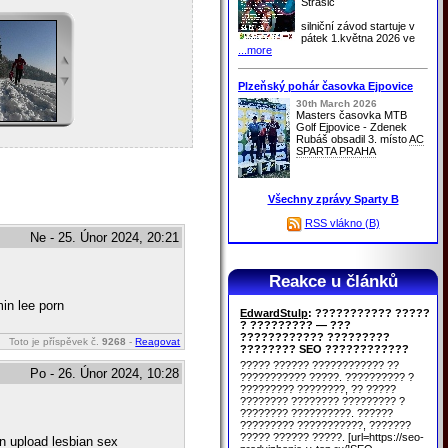
Strašic
silniční závod startuje v
pátek 1.května 2026 ve
...more
Plzeňský pohár časovka Ejpovice
30th March 2026
Masters časovka MTB
Golf Ejpovice - Zdenek
Rubáš obsadil 3. místo
AC
SPARTA PRAHA
Všechny zprávy Sparty B
RSS vlákno (B)
Ne - 25. Únor 2024, 20:21
Reakce u článků
in lee porn
EdwardStulp
: ??????????? ?????
? ????????? — ???
???????????? ?????????
Toto je příspěvek č.
9268
-
Reagovat
???????? SEO ????????????
????? ?????? ???????????? ??
Po - 26. Únor 2024, 10:28
??????????? ?????. ?????????? ?
????????? ????????, ?? ?????
???????? ???????? ????????? ?
???????? ??????????. ??????
????????? ???????????, ???????
????? ?????? ?????. [url=https://seo-
rn upload lesbian sex