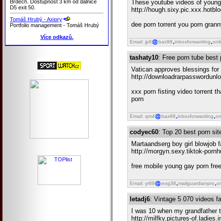
Brdech. Dostupnost 3 km od dálnice
These youtube videos of young gi
D5 exit 50.
http://hough.sixy.pic.xxx.hot
Tomáš Hrubý - Axiory
dee porn torrent you porn gran
Portfolio management - Tomáš Hrubý
Více odkazů.
Email: jp6
bax98
inboxforwarding
onl
tashaty10
: Free porn tube best
Vatican approves blessings for
http://downloadrarpasswordunlo
xxx porn fisting video torrent 
porn
Email: qm4
bax98
inboxforwarding
on
codyec60
: Top 20 best porn s
Martaandserg boy girl blowjob 
http://morgyn.sexy.tiktok-porn
free mobile young gay porn free
Email: yr69
eog38
mailguardianpro
o
letadj6
: Vintage 5 070 videos f
I was 10 when my grandfather
http://milfky.pictures-of.ladies