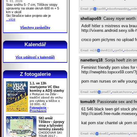
9. 01. 2026
Stav sněhu 5 -7 cm, Těškov stopy
upraveny na skate okruh 600 m + 5
Email: ji4
bax98
inboxforwarding
onli
km v okolí
Ski Strašice take projeto ale je
sheliapo69
: Casey royer worth
...více
Adolf hitler s mistress eva br
Všechny zprávičky
http://vixens.android.sexy.silk
croco porn pictyres no upload f
Kalendář
Email: mi18
dvn8110
cprt54
inboxfor
Více událostí v kalendáři
nanetterq18
: Sonja heeft zin 
Feminist friendly porn sites for
http://newphto.topxxx69.com/?j
Z fotogalerie
porn man nurses on wife young t
1.1. ve 13h
startujeme VC Eko
komíny a ADS stavby
Email: ne60
pnw67
mailcatchzone
ru
z Rokycan na Žďár -
tradiční závod do vrchu
pro cyklisty a běžce o
tomub9
: Passionate sex and f
10 000,- Kč
Fotogalerie
-
61 546 black teen girl stock ph
Procházení
http://case6.free-nude.moesex
SKI areál
Těškov - úpravy
kat porn star chantel uk porn 
stop a lyžování
termíny závodů
CHODOVAR SKI
Email: xh2
dow62
webmaildirect
onli
TOUR 2017 -