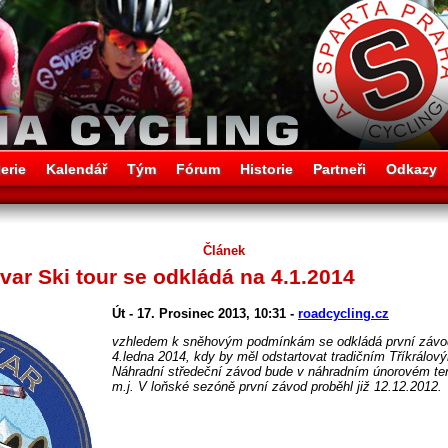
erie
Kalendář
Tým
Fórum
Historie
Partneři
Odkazy
Článek
ar Ski tour se odkládá na 4.1.2014
Út - 17. Prosinec 2013, 10:31 -
roadcycling.cz
vzhledem k sněhovým podmínkám se odkládá první závod
4.ledna 2014, kdy by měl odstartovat tradičním Tříkrálo
Náhradní středeční závod bude v náhradním únorovém ter
m.j. V loňské sezóně první závod proběhl již 12.12.2012.