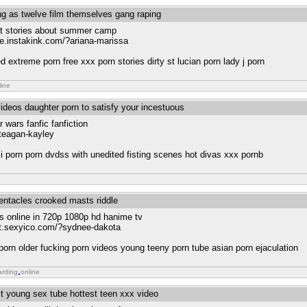
ng as twelve film themselves gang raping
est stories about summer camp
me.instakink.com/?ariana-marissa
 extreme porn free xxx porn stories dirty st lucian porn lady j porn
line
ideos daughter porn to satisfy your incestuous
 wars fanfic fanfiction
?teagan-kayley
ki porn porn dvdss with unedited fisting scenes hot divas xxx pornb
tentacles crooked masts riddle
s online in 720p 1080p hd hanime tv
odt.sexyico.com/?sydnee-dakota
orn older fucking porn videos young teeny porn tube asian porn ejaculation
arding
online
st young sex tube hottest teen xxx video