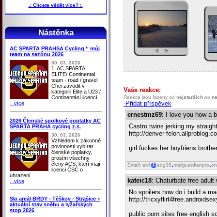
.: Chcete vědět více? :.
Nástěnka
AC SPARTA PRAHSA Cycling ‘‘ můj
team na sezónu 2026
30. 03. 2026
1. AC SPARTA
ELITE/ Continental
team - road / gravel
Chci závodit v
Vaše reakce:
kategorii Elite a U23 /
Continentání licencí.
Reakce jsou řazeny od
nejstarších
po
ne
-Přidat příspěvek
...více
ernestmz69
: I love you how a 
2026 Členské spolkové poplatky AC
Castro twins jerking my straight
SPARTA PRAHA cycling z.s.
http://denver-felon.allproblog.c
30. 03. 2026
Vzhledem k zákonné
povinnosti vybírat
girl fuckes her boyfriens broth
členské poplatky,
prosím všechny
členy ACS, kteří mají
Email: ek4
eog38
mailguardianpro
on
licenci ČSC o
uhrazení
kateic18
: Chaturbate free adul
...více
No spoilers how do i build a ma
Ski areál BRDY - Těškov - Strašice +
http://tricxyflirt4free.android
aktuální stav sněhu a lyžařských
stop 2026
public porn sites free english s