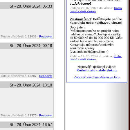
až do výše 20 000 000 Kč nebo více
v
...[zkráceno]
St - 28. Únor 2024, 05:33
Přidáno 23. 07. 2026 do vlákna:
Kniha
hostů - stálé vlákno
Vlastimil Šincl
: Potřebujete peníze
na projekt nebo naléhavou situaci
Dobrý den,
Potřebujete peníze na projekt nebo
naléhavou situaci? Dostupné částky
Toto je příspěvek č.
12039
-
Reagovat
od 50 000 Kč do 10 000 000 Kč. Vaše
žádost bude rychle posouzena.
Kontaktujte mě prostřednictvím
St - 28. Únor 2024, 09:18
soukromé zprávy:
{vlastimilsincl9@gmail.com}
Přidáno 11. 06. 2026 do vlákna:
Kniha
hostů - stálé vlákno
Nejnovější diskusní vlákno:
Kniha hostů - stálé vlákno
Toto je příspěvek č.
12207
-
Reagovat
Zobrazit všechna vlákna ve fóru
St - 28. Únor 2024, 13:10
Toto je příspěvek č.
12375
-
Reagovat
St - 28. Únor 2024, 16:57