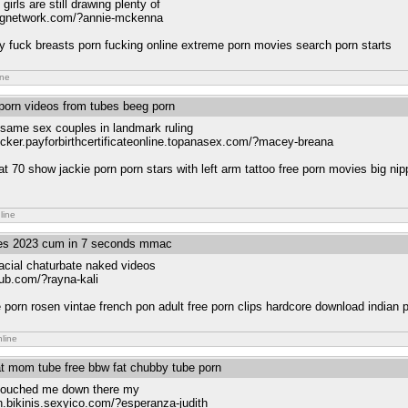
rls are still drawing plenty of
blognetwork.com/?annie-mckenna
ny fuck breasts porn fucking online extreme porn movies search porn starts
ine
 porn videos from tubes beeg porn
 same sex couples in landmark ruling
cker.payforbirthcertificateonline.topanasex.com/?macey-breana
that 70 show jackie porn porn stars with left arm tattoo free porn movies big n
line
ites 2023 cum in 7 seconds mmac
facial chaturbate naked videos
hub.com/?rayna-kali
 porn rosen vintae french pon adult free porn clips hardcore download indian 
nline
at mom tube free bbw fat chubby tube porn
 touched me down there my
.in.bikinis.sexyico.com/?esperanza-judith