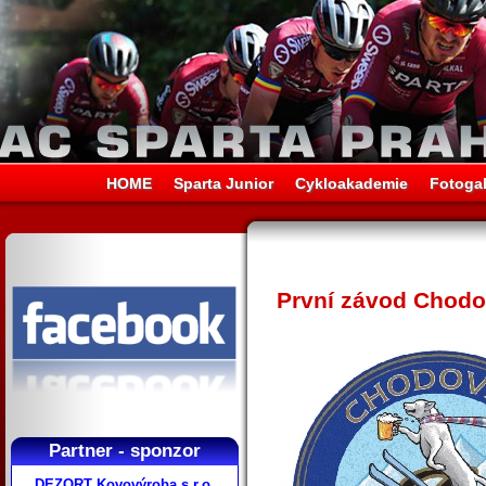
HOME
Sparta Junior
Cykloakademie
Fotogal
První závod Chodov
Partner - sponzor
DEZORT Kovovýroba s.r.o.