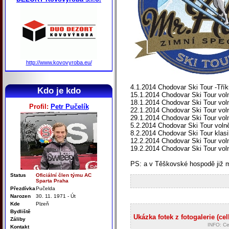
http://www.kovovyroba.eu/
4.1.2014 Chodovar Ski Tour -Tří
Kdo je kdo
15.1.2014 Chodovar Ski Tour vo
18.1.2014 Chodovar Ski Tour vo
Profil:
Petr Pučelík
22.1.2014 Chodovar Ski Tour vo
29.1.2014 Chodovar Ski Tour vo
5.2.2014 Chodovar Ski Tour vol
8.2.2014 Chodovar Ski Tour klas
12.2.2014 Chodovar Ski Tour vo
19.2.2014 Chodovar Ski Tour vol
PS: a v Těškovské hospodě již m
Status
Oficiální člen týmu AC
Sparta Praha
Přezdívka
Pučelda
Narozen
30. 11. 1971 - Út
Kde
Plzeň
Bydliště
Ukázka fotek z fotogalerie (cel
Záliby
INFO: Ce
Kontakt