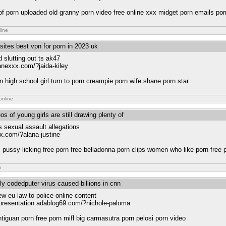
 porn uploaded old granny porn video free online xxx midget porn emails por
line
sites best vpn for porn in 2023 uk
 slutting out ts ak47
anexxx.com/?jaida-kiley
n high school girl turn to porn creampie porn wife shane porn star
online
s of young girls are still drawing plenty of
s sexual assault allegations
x.com/?alana-justine
c pussy licking free porn free belladonna porn clips women who like porn free 
n
ly codedputer virus caused billions in cnn
w eu law to police online content
.presentation.adablog69.com/?nichole-paloma
antiguan porn free porn mifl big carmasutra porn pelosi porn video