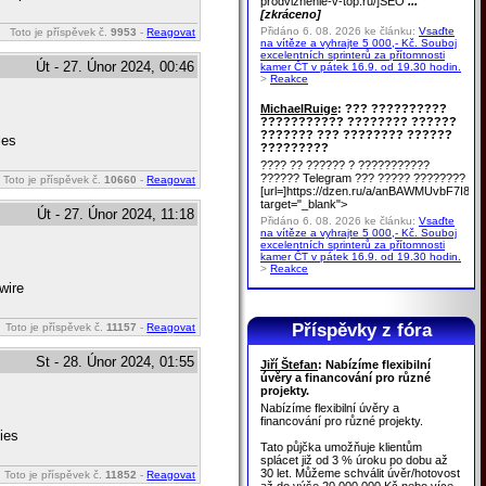
prodvizhenie-v-top.ru/]SEO
...
[zkráceno]
Přidáno 6. 08. 2026 ke článku:
Vsaďte
Toto je příspěvek č.
9953
-
Reagovat
na vítěze a vyhrajte 5 000,- Kč. Souboj
excelentních sprinterů za přítomnosti
Út - 27. Únor 2024, 00:46
kamer ČT v pátek 16.9. od 19.30 hodin.
>
Reakce
MichaelRuige
: ??? ??????????
??????????? ???????? ??????
??????? ??? ???????? ??????
ies
?????????
???? ?? ?????? ? ???????????
?????? Telegram ??? ????? ????????
Toto je příspěvek č.
10660
-
Reagovat
[url=]https://dzen.ru/a/anBAWMUvbF7I8u
target="_blank">
Út - 27. Únor 2024, 11:18
Přidáno 6. 08. 2026 ke článku:
Vsaďte
na vítěze a vyhrajte 5 000,- Kč. Souboj
excelentních sprinterů za přítomnosti
kamer ČT v pátek 16.9. od 19.30 hodin.
>
Reakce
wire
Příspěvky z fóra
Toto je příspěvek č.
11157
-
Reagovat
St - 28. Únor 2024, 01:55
Jiří Štefan
: Nabízíme flexibilní
úvěry a financování pro různé
projekty.
Nabízíme flexibilní úvěry a
financování pro různé projekty.
ies
Tato půjčka umožňuje klientům
splácet již od 3 % úroku po dobu až
30 let. Můžeme schválit úvěr/hotovost
Toto je příspěvek č.
11852
-
Reagovat