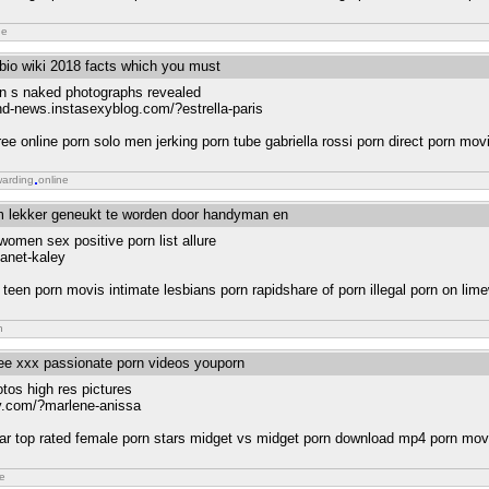
ne
 bio wiki 2018 facts which you must
aun s naked photographs revealed
-hd-news.instasexyblog.com/?estrella-paris
ree online porn solo men jerking porn tube gabriella rossi porn direct porn mov
warding
online
om lekker geneukt te worden door handyman en
 women sex positive porn list allure
anet-kaley
een porn movis intimate lesbians porn rapidshare of porn illegal porn on lime
n
ree xxx passionate porn videos youporn
otos high res pictures
y.com/?marlene-anissa
star top rated female porn stars midget vs midget porn download mp4 porn mov
ne