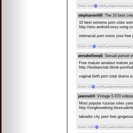
Email: mm7
orly68
mailguardianpro
o
stephanieii60
: The 10 best cre
10 best extreme porn sites ext
http://eiro.android-sexy-song-z
interracial porn toons your fre
Email: ov1
avgo61
inboxforwarding
o
annabelleeq6
: Sexual pursuit 
Free mature amateur mature po
http://lesbianclub.tiktok-porn
vaginal birth porn total drama 
Email: ry1
eog38
mailguardianpro
onl
jeanneti4
: Vintage 5 070 video
Most popular russian sites yan
http://singleseeking.bisexualin
labrador city porn free gorgeou
Email: mn60
dow62
webmaildirect
onl