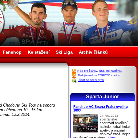
Fanshop
Ke stažení
Ski Liga
Archiv článků
RSS pro články
,
RSS pro nástěnku
Sledujte reakce TOHOTO článku
Přidat do oblíbených
Sparta Junior
 Chodovar Ski Tour na sobotu
Fanshop AC Sparta Praha cycling
vým během na 10 - 15 km.
1893
mínu. 12.2.2014.
24. 06. 2022
sparťanské
sportovní oblečení
na kolo, fotbal, hokej,
atletiku a originální
dárkové zboží nejen
pro
Sparťany
najdete
...více