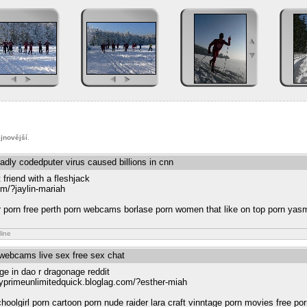
jnovější
.
badly codedputer virus caused billions in cnn
 friend with a fleshjack
om/?jaylin-mariah
er porn free perth porn webcams borlase porn women that like on top porn yasm
line
t webcams live sex free sex chat
ge in dao r dragonage reddit
sexyprimeunlimitedquick.bloglag.com/?esther-miah
choolgirl porn cartoon porn nude raider lara craft vinntage porn movies free po