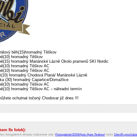
králový běh(15)hromadný Těškov
lně(10) hromadný Těškov
lně(15) hromadný Mariánské Lázně Okolo pramenů SKI Nordic
lně(10) hromadný Těškov AC
lně(10) hromadný Těškov AC
ně(10) hromadný Chodová Planá/ Mariánské Lázně
ika (30) hromadný Capartice/Domažlice
lně(10) hromadný Těškov AC
ně(10) hromadný Těškov AC – náhradní termín
ůžete ochutnat točený Chodovar již dnes !!!
kem 8x fotek):
lou fotogalerii k tématu naleznete zde:
Fotogalerie/2009/lyze-/lyze-Teskov/
nebo
Otevřít procháze