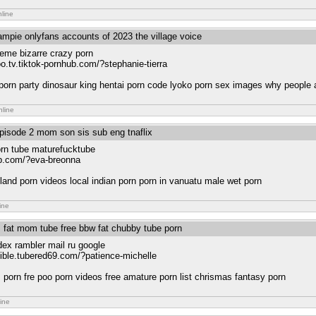
nline
ampie onlyfans accounts of 2023 the village voice
reme bizarre crazy porn
oo.tv.tiktok-pornhub.com/?stephanie-tierra
e porn party dinosaur king hentai porn code lyoko porn sex images why people 
nline
episode 2 mom son sis sub eng tnaflix
rn tube maturefucktube
hub.com/?eva-breonna
island porn videos local indian porn porn in vanuatu male wet porn
ine
s fat mom tube free bbw fat chubby tube porn
dex rambler mail ru google
bible.tubered69.com/?patience-michelle
s porn fre poo porn videos free amature porn list chrismas fantasy porn
ine