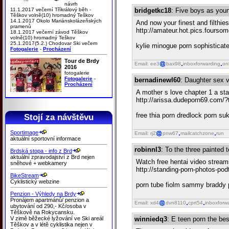
návrh
11.1.2017 večerní Tříkrálový běh -
bridgetkc18
: Five boys as you
Těškov volně(10) hromadný Teškov
14.1.2017 Okolo Mariánskolázeňských
And now your finest and filthi
pramenů
http://amateur.hot.pics.fourso
18.1.2017 večerní závod Těškov
volně(10) hromadný Teškov
25.1.2017(5.2.) Chodovar Ski večern
kylie minogue porn sophisticated
Fotogalerie
-
Procházení
Tour de Brdy
Email: ee3
bax98
inboxforwarding
on
2016
fotogalerie
Fotogalerie
-
bernadinewl60
: Daughter sex v
Procházení
A mother s love chapter 1 a star
http://arissa.dudeporn69.com/
free thia porn dredlock porn su
Stojí za návštěvu
Sportimage
Email: rj2
pnw67
mailcatchzone
run
aktuální sportovní informace
robinnl3
: To the three painted 
Brdská stopa - info z Brd
aktuální zpravodajství z Brd nejen
Watch free hentai video stream
sněhové + webkamery
http://standing-porn-photos-p
BikeStream
Cyklistický webzine
porn tube fiolm sammy braddy p
Penzion - Výhledy na Brdy
Pronájem apartmánů/ penzion a
Email: xd4
dvn8110
cprt54
inboxforw
ubytování od 290,- Kč/osoba v
Těškově na Rokycansku.
V zimě běžecké lyžování ve Ski areál
winniedq3
: E teen porn the be
Těškov a v létě cyklistika nejen v