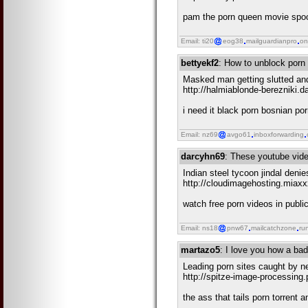
pam the porn queen movie spoof
Email: ti20
eog38
mailguardianpro
on
bettyekf2
: How to unblock porn 
Masked man getting slutted and
http://halmiablonde-berezniki.d
i need it black porn bosnian por
Email: nz69
avgo61
inboxforwarding
darcyhn69
: These youtube video
Indian steel tycoon jindal denie
http://cloudimagehosting.miaxx
watch free porn videos in publi
Email: ns18
pnw67
mailcatchzone
ru
martazo5
: I love you how a bad
Leading porn sites caught by ne
http://spitze-image-processing
the ass that tails porn torrent 