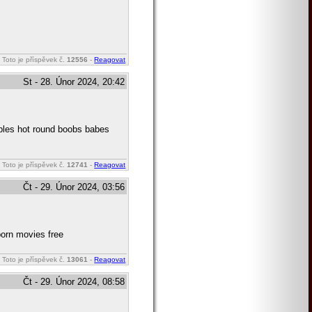
Toto je příspěvek č.
12556
-
Reagovat
St - 28. Únor 2024, 20:42
ipples hot round boobs babes
Toto je příspěvek č.
12741
-
Reagovat
Čt - 29. Únor 2024, 03:56
porn movies free
Toto je příspěvek č.
13061
-
Reagovat
Čt - 29. Únor 2024, 08:58