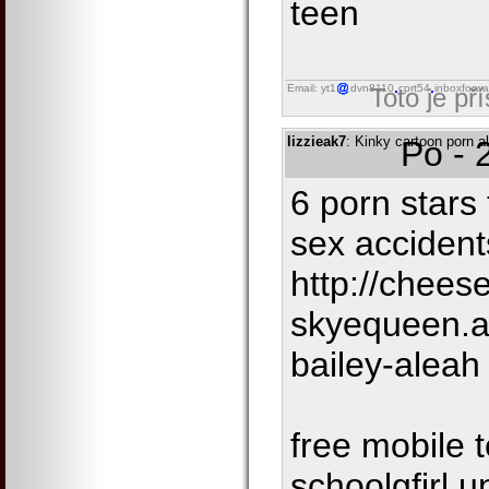
teen
Email: yt1
dvn8110
cprt54
inboxforwa
Toto je př
lizzieak7
: Kinky cartoon porn a
Po - 
6 porn stars 
sex accident
http://cheese
skyequeen.a
bailey-aleah
free mobile 
schoolgfirl 