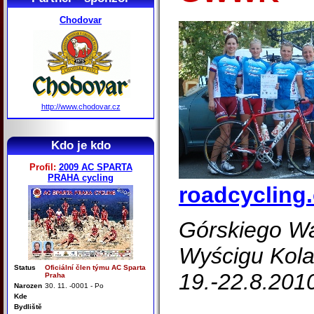
Chodovar
http://www.chodovar.cz
Kdo je kdo
Profil:
2009 AC SPARTA
PRAHA cycling
roadcycling.
Górskiego Wa
Wyścigu Kol
Status
Oficiální člen týmu AC Sparta
19.-22.8.201
Praha
Narozen
30. 11. -0001 - Po
Kde
Bydliště