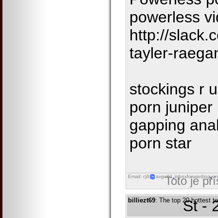
powerless v
http://slack
tayler-raega
stockings r 
porn juniper
gapping anal
porn star
Email: cj6
avgo61
inboxforwarding
on
Toto je př
billiezt69
: The top 20 hottest t
St -