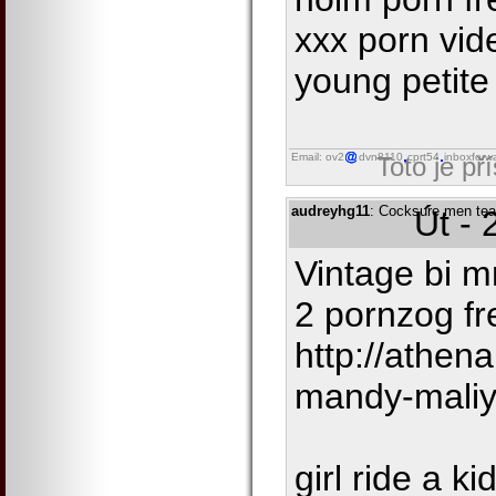
xxx porn vide
young petite
Email: ov2
dvn8110
cprt54
inboxforw
Toto je př
audreyhg11
: Cocksure men tea
Út - 
Vintage bi m
2 pornzog fr
http://athen
mandy-mali
girl ride a k