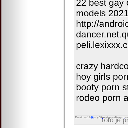
22 best gay 
models 2021
http://androi
dancer.net.q
peli.lexixxx
crazy hardc
hoy girls por
booty porn 
rodeo porn a
Email: xo11
orly68
mailguardianpro
o
Toto je 