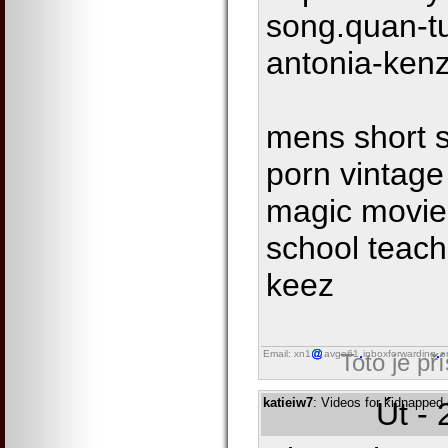
song.quan-t
antonia-kenz
mens short s
porn vintage 
magic movie
school teach
keez
Email: xn1
avgo61
inboxforwarding
o
Toto je př
katieiw7
: Videos for kidnapped
Út -