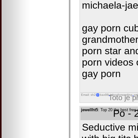
michaela-jae
gay porn cu
grandmother
porn star a
porn videos o
gay porn
Email: sh2
bax98
inboxforwarding
onl
Toto je 
jewellht5
: Top 20 the best free 
Po - 
Seductive mi