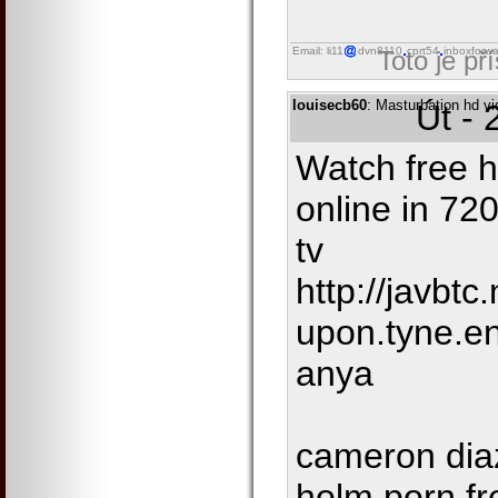
Email: li11
dvn8110
cprt54
inboxforwa
Toto je př
louisecb60
: Masturbation hd vi
Út - 
Watch free h
online in 7
tv
http://javbtc
upon.tyne.e
anya
cameron diaz
holm porn fr