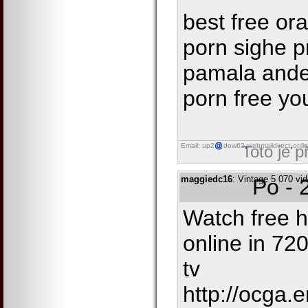
best free ora
porn sighe pr
pamala ande
porn free yo
Email: up2
dow62
webmaildirect
onli
Toto je 
maggiedc16
: Vintage 5 070 vi
Po - 
Watch free h
online in 7
tv
http://ocga.