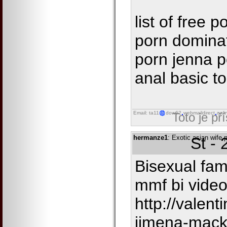
list of free 
porn dominat
porn jenna 
anal basic t
Email: ta11
dow62
webmaildirect
onli
Toto je př
hermanze1
: Exotic asian wife 
St -
Bisexual fam
mmf bi vide
http://valen
jimena-mack