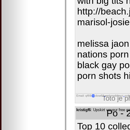
with big tits
http://beach
marisol-josie
melissa jaon 
nations porn
black gay po
porn shots h
Email: qf69
dow62
webmaildirect
onli
Toto je 
kristigf6
: Upskirt voyeur free ga
Po - 
Top 10 colleg