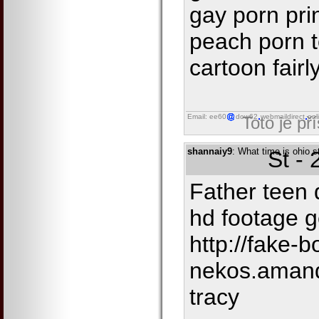
gay porn pri
peach porn 
cartoon fair
Email: ee60
dow62
webmaildirect
onl
Toto je př
shannaiy9
: What time is ohio s
St -
Father teen 
hd footage g
http://fake-b
nekos.aman
tracy