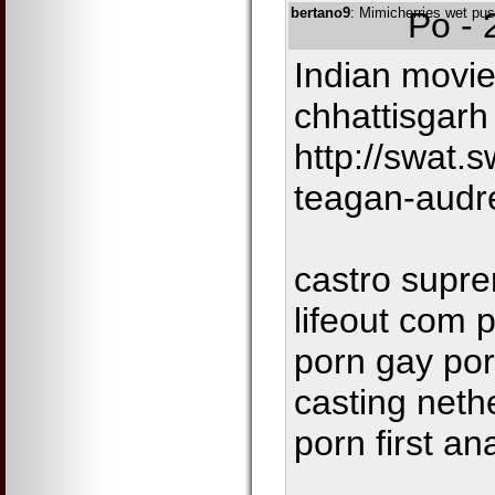
bertano9
: Mimicherries wet pus
Po - 
Indian movie
chhattisgarh
http://swat.
teagan-audr
castro supre
lifeout com
porn gay por
casting neth
porn first an