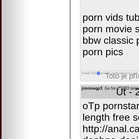
porn vids tu
porn movie 
bbw classic 
porn pics
Email: lr20
pnw67
mailcatchzone
run
Toto je př
jimmieqp3
: Go for it 1983 tere
Út - 
oTp pornstar
length free 
http://anal.