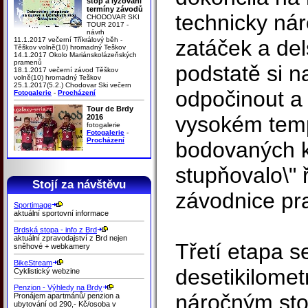
stop a lyžování
termíny závodů
technicky nár
CHODOVAR SKI
TOUR 2017 -
návrh
11.1.2017 večerní Tříkrálový běh -
zatáček a de
Těškov volně(10) hromadný Teškov
14.1.2017 Okolo Mariánskolázeňských
pramenů
podstatě si n
18.1.2017 večerní závod Těškov
volně(10) hromadný Teškov
25.1.2017(5.2.) Chodovar Ski večern
odpočinout a 
Fotogalerie
-
Procházení
Tour de Brdy
vysokém temp
2016
fotogalerie
Fotogalerie
-
Procházení
bodovaných k
stupňovalo\" ř
Stojí za návštěvu
závodnice p
Sportimage
aktuální sportovní informace
Brdská stopa - info z Brd
aktuální zpravodajství z Brd nejen
Třetí etapa s
sněhové + webkamery
BikeStream
desetikilome
Cyklistický webzine
Penzion - Výhledy na Brdy
náročným st
Pronájem apartmánů/ penzion a
ubytování od 290,- Kč/osoba v