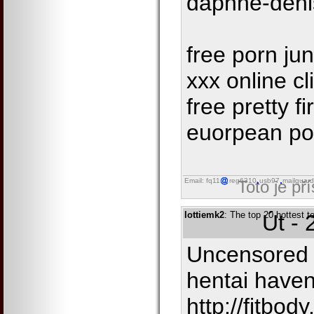
daphne-deni
free porn ju
xxx online cl
free pretty fi
euorpean po
Email: fq11
reg6310
usb97
mailguard
Toto je př
lottiemk2
: The top 20 hottest t
Út - 
Uncensored h
hentai haven
http://fitbod