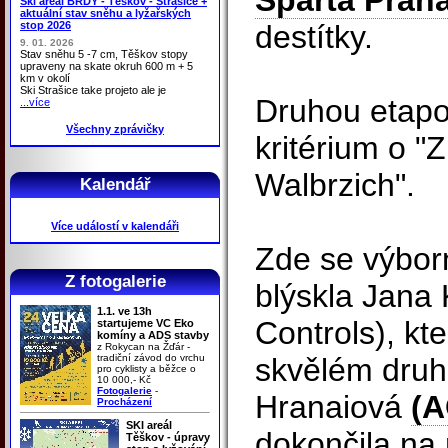
Sparta Praha
Ski areál BRDY - Těškov - Strašice +
aktuální stav sněhu a lyžařských
stop 2026
destítky.
9. 01. 2026
Stav sněhu 5 -7 cm, Těškov stopy
upraveny na skate okruh 600 m + 5
km v okolí
Ski Strašice take projeto ale je
Druhou etapo
...více
Všechny zprávičky
kritérium o "
Walbrzich".
Kalendář
Více událostí v kalendáři
Zde se výbo
Z fotogalerie
blýskla Jana
1.1. ve 13h
Controls), kt
startujeme VC Eko
komíny a ADS stavby
z Rokycan na Žďár -
tradiční závod do vrchu
skvělém druh
pro cyklisty a běžce o
10 000,- Kč
Fotogalerie
-
Hranaiová
(A
Procházení
SKI areál
dokončila na 
Těškov - úpravy