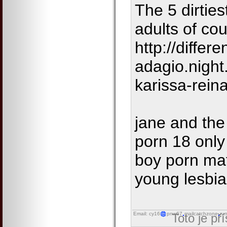
The 5 dirties
adults of co
http://differe
adagio.night
karissa-rein
jane and the
porn 18 only
boy porn mat
young lesbia
Email: cy16
pnw67
mailcatchzone
ru
Toto je př