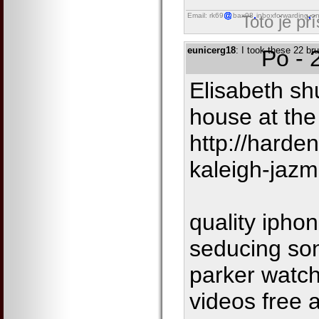
Email: rk69
bax98
inboxforwarding
on
Toto je př
eunicerg18
: I took these 22 b
Po - 
Elisabeth sh
house at the
http://harde
kaleigh-jazm
quality iph
seducing so
parker watch
videos free 