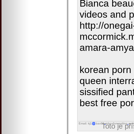
Bianca beau
videos and 
http://onega
mccormick.
amara-amya
korean porn 
queen interr
sissified pan
best free po
Email: kj1
bax98
inboxforwarding
onl
Toto je př