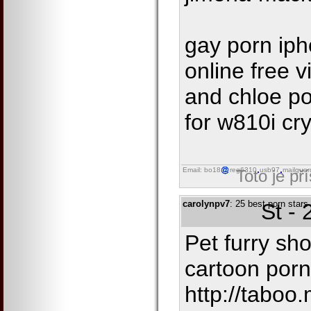
gay porn iph
online free 
and chloe p
for w810i cr
Email: bo18
reg6310
usb97
mailguar
Toto je př
carolynpv7
: 25 best porn stars 
St -
Pet furry sho
cartoon porn
http://taboo