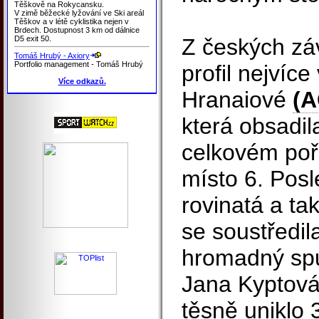
Těškově na Rokycansku.
V zimě běžecké lyžování ve Ski areál
Těškov a v létě cyklistika nejen v
Brdech. Dostupnost 3 km od dálnice
D5 exit 50.
Z českých zá
Tomáš Hrubý - Axiory
Portfolio management - Tomáš Hrubý
profil nejvíc
Více odkazů.
Hranaiové
(A
která obsadil
celkovém poř
místo 6. Posl
rovinatá a ta
se soustředi
hromadný spu
Jana Kyptová
těsně uniklo 