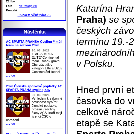
Záliby
Katarína Hra
Foto
Ve fotogalerii
Kontakt
.: Chcete vědět více? :.
Praha)
se sp
českých závod
Nástěnka
termínu 19.-
AC SPARTA PRAHSA Cycling ‘‘ můj
team na sezónu 2026
mezinárodní
30. 03. 2026
1. AC SPARTA
ELITE/ Continental
v Polsku.
team - road / gravel
Chci závodit v
kategorii Elite a U23 /
Continentání licencí.
...více
2026 Členské spolkové poplatky AC
Hned první et
SPARTA PRAHA cycling z.s.
30. 03. 2026
časovka do v
Vzhledem k zákonné
povinnosti vybírat
členské poplatky,
celkové nároč
prosím všechny
členy ACS, kteří mají
licenci ČSC o
etapě se Kat
uhrazení
...více