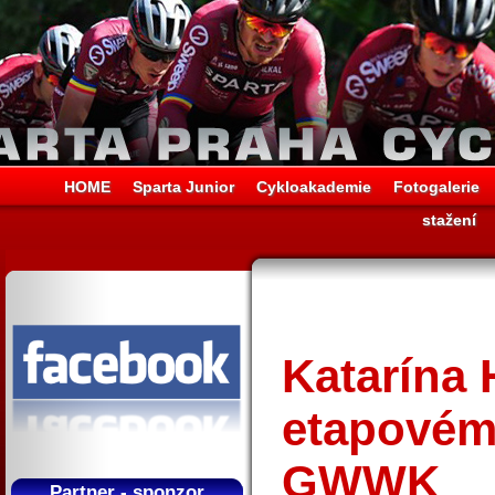
HOME
Sparta Junior
Cykloakademie
Fotogalerie
stažení
Katarína 
etapovém
GWWK
Partner - sponzor