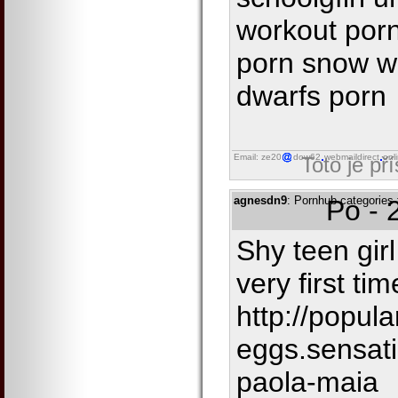
workout porn
porn snow w
dwarfs porn
Email: ze20
dow62
webmaildirect
onl
Toto je př
agnesdn9
: Pornhub categories 
Po - 
Shy teen girl
very first ti
http://popula
eggs.sensat
paola-maia