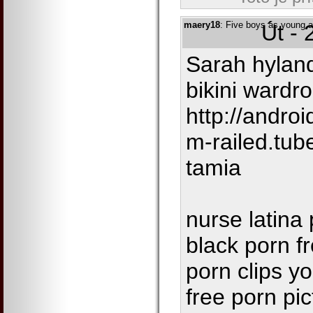
maery18
: Five boys as young a
Út - 
Sarah hyland
bikini wardr
http://andro
m-railed.tu
tamia
nurse latina 
black porn 
porn clips y
free porn pi