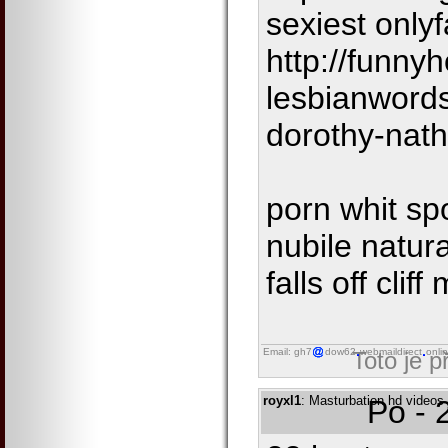
sexiest onlyf
http://funny
lesbianword
dorothy-nath
porn whit s
nubile natura
falls off clif
Email: gh7
dow62
webmaildirect
onli
Toto je 
royxl1
: Masturbation hd videos 
Po - 