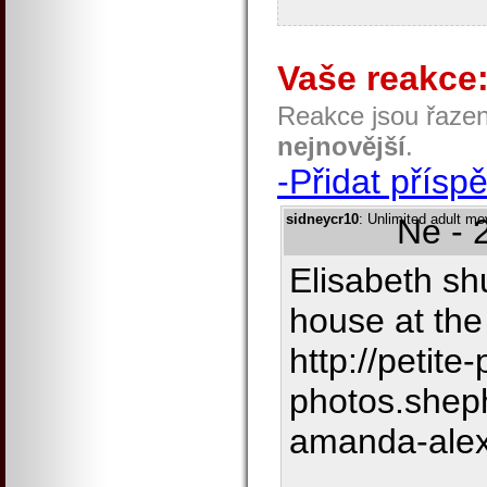
Vaše reakce
Reakce jsou řaze
nejnovější
.
-Přidat přísp
sidneycr10
: Unlimited adult mo
Ne - 
Elisabeth sh
house at the
http://petite-
photos.shep
amanda-alex