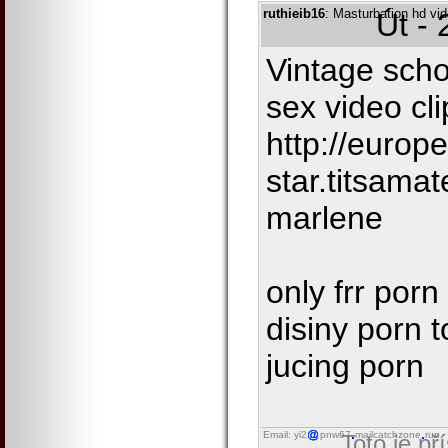
ruthieib16
: Masturbation hd vid
Út -
Vintage scho
sex video cli
http://europ
star.titsama
marlene
only frr por
disiny porn t
jucing porn
Email: yi2
pnw67
mailcatchzone
run
Toto je př