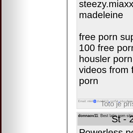
steezy.miax
madeleine
free porn sup
100 free por
housler por
videos from 
porn
Email: mk4
dvn8110
cprt54
inboxforw
Toto je př
donnaov11
: Best latin porn si
St -
Powerless p