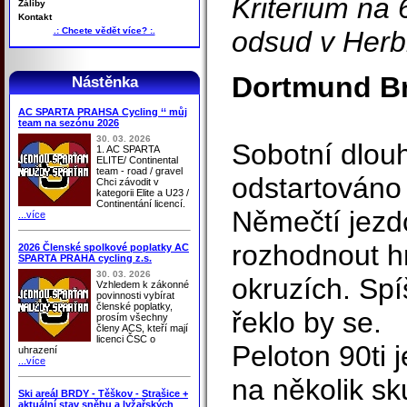
Kriterium na
Záliby
Kontakt
.: Chcete vědět více? :.
odsud v Herb
Dortmund Br
Nástěnka
AC SPARTA PRAHSA Cycling ‘‘ můj
team na sezónu 2026
30. 03. 2026
Sobotní dlouh
1. AC SPARTA
ELITE/ Continental
team - road / gravel
odstartováno
Chci závodit v
kategorii Elite a U23 /
Continentání licencí.
Němečtí jezdc
...více
rozhodnout h
2026 Členské spolkové poplatky AC
SPARTA PRAHA cycling z.s.
30. 03. 2026
okruzích. Spí
Vzhledem k zákonné
povinnosti vybírat
členské poplatky,
řeklo by se.
prosím všechny
členy ACS, kteří mají
licenci ČSC o
Peloton 90ti 
uhrazení
...více
na několik sk
Ski areál BRDY - Těškov - Strašice +
aktuální stav sněhu a lyžařských