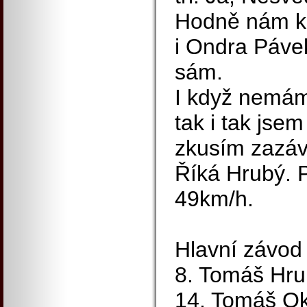
Hodně nám k
i Ondra Pávek
sám.
I když nemám
tak i tak jsem
zkusím zazáv
Říká Hrubý. 
49km/h.
Hlavní závod 
8. Tomáš Hru
14. Tomáš Ok