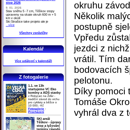
okruhu závod
stop 2026
9. 01. 2026
Stav sněhu 5 -7 cm, Těškov stopy
Několik malý
upraveny na skate okruh 600 m + 5
km v okolí
Ski Strašice take projeto ale je
postupně sje
...více
Všechny zprávičky
Vpředu zůstal
jezdci z nich
Kalendář
vrátil. Tím d
Více událostí v kalendáři
bodovacích š
Z fotogalerie
pelotonu.
1.1. ve 13h
Díky pomoci 
startujeme VC Eko
komíny a ADS stavby
z Rokycan na Žďár -
Tomáše Okrou
tradiční závod do vrchu
pro cyklisty a běžce o
10 000,- Kč
Fotogalerie
-
vyhrál dva z 
Procházení
SKI areál
Těškov - úpravy
stop a lyžování
termíny závodů