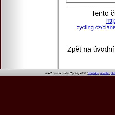
Tento č
htt
cycling.cz/clan
Zpět na úvodní
© AC Sparta Praha Cycling 2008 (
Kontakty
,
o webu
,
Och