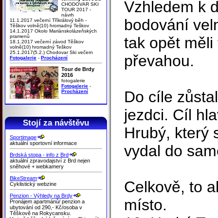
Vzhledem k d
CHODOVAR SKI
TOUR 2017 -
návrh
bodování ve
11.1.2017 večerní Tříkrálový běh -
Těškov volně(10) hromadný Teškov
14.1.2017 Okolo Mariánskolázeňských
pramenů
tak opět měli
18.1.2017 večerní závod Těškov
volně(10) hromadný Teškov
25.1.2017(5.2.) Chodovar Ski večern
převahou.
Fotogalerie
-
Procházení
Tour de Brdy
2016
fotogalerie
Fotogalerie
-
Do cíle zůsta
Procházení
jezdci. Cíl hl
Stojí za návštěvu
Hrubý, který 
Sportimage
aktuální sportovní informace
vydal do sam
Brdská stopa - info z Brd
aktuální zpravodajství z Brd nejen
sněhové + webkamery
BikeStream
Celkově, to a
Cyklistický webzine
Penzion - Výhledy na Brdy
místo.
Pronájem apartmánů/ penzion a
ubytování od 290,- Kč/osoba v
Těškově na Rokycansku.