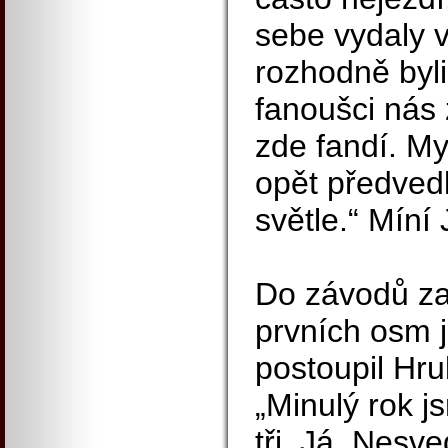
sebe vydaly v
rozhodně byli
fanoušci nás
zde fandí. My
opět předved
světle.“ Míní
Do závodů za
prvních osm 
postoupil Hru
„Minulý rok j
tři. Já, Nesv