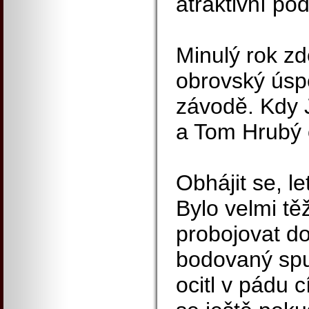
atraktivní po
Minulý rok z
obrovský úsp
závodě. Kdy 
a Tom Hrubý o
Obhájit se, le
Bylo velmi tě
probojovat do
bodovaný spu
ocitl v pádu 