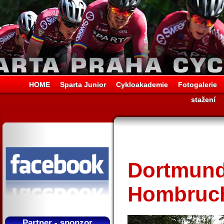
HOME
Sparta Junior
Cykloakademie
Fotogalerie
stažení
Dortmund
Hombruc
Partner - sponzor