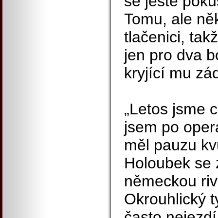
se ještě poku
Tomu, ale něk
tlačenici, tak
jen pro dva b
kryjící mu zá
„Letos jsme ch
jsem po opera
měl pauzu kvů
Holoubek se 
německou riv
Okrouhlický t
často nejezdí