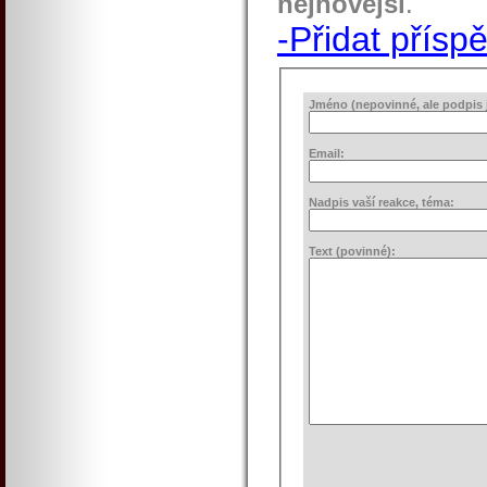
nejnovější
.
-Přidat přísp
Jméno (nepovinné, ale podpis j
Email:
Nadpis vaší reakce, téma:
Text (povinné):