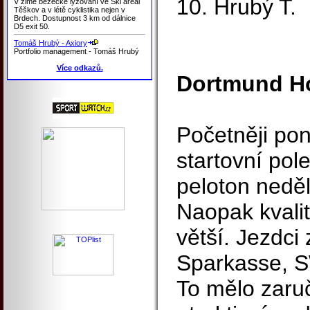
10. Hrubý T.
V zimě běžecké lyžování ve Ski areál
Těškov a v létě cyklistika nejen v
Brdech. Dostupnost 3 km od dálnice
D5 exit 50.
Tomáš Hrubý - Axiory
Portfolio management - Tomáš Hrubý
Více odkazů.
Dortmund H
Početněji po
startovní pole
peloton nedě
Naopak kvalit
větší. Jezdci 
Sparkasse, SW
To mělo zaruč