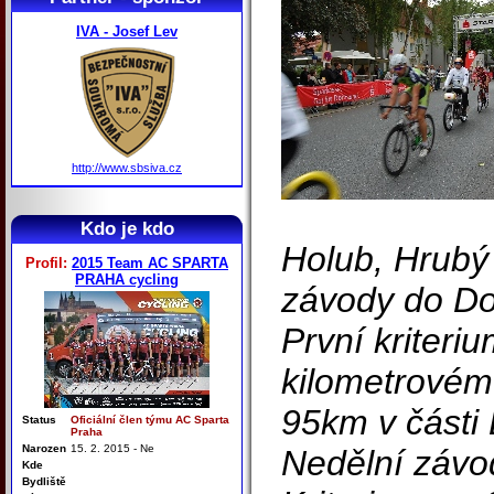
IVA - Josef Lev
http://www.sbsiva.cz
Kdo je kdo
Holub, Hrubý
Profil:
2015 Team AC SPARTA
PRAHA cycling
závody do D
První kriteriu
kilometrovém
95km v části 
Status
Oficiální člen týmu AC Sparta
Praha
Narozen
15. 2. 2015 - Ne
Nedělní závod
Kde
Bydliště