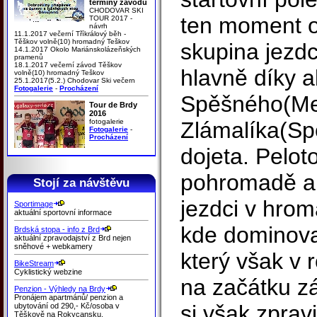
termíny závodů
CHODOVAR SKI
ten moment o
TOUR 2017 -
návrh
11.1.2017 večerní Tříkrálový běh -
Těškov volně(10) hromadný Teškov
skupina jezdc
14.1.2017 Okolo Mariánskolázeňských
pramenů
18.1.2017 večerní závod Těškov
hlavně díky a
volně(10) hromadný Teškov
25.1.2017(5.2.) Chodovar Ski večern
Fotogalerie
-
Procházení
Spěšného(Mer
Tour de Brdy
2016
fotogalerie
Zlámalíka(Spo
Fotogalerie
-
Procházení
dojeta. Peloto
pohromadě a 
Stojí za návštěvu
jezdci v hro
Sportimage
aktuální sportovní informace
kde dominova
Brdská stopa - info z Brd
aktuální zpravodajství z Brd nejen
sněhové + webkamery
který však v 
BikeStream
Cyklistický webzine
na začátku z
Penzion - Výhledy na Brdy
Pronájem apartmánů/ penzion a
si však zprav
ubytování od 290,- Kč/osoba v
Těškově na Rokycansku.