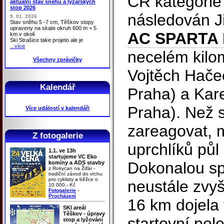
ČR kategorie
aktuální stav sněhu a lyžařských
stop 2026
následován J
9. 01. 2026
Stav sněhu 5 -7 cm, Těškov stopy
upraveny na skate okruh 600 m + 5
AC SPARTA 
km v okolí
Ski Strašice take projeto ale je
...více
necelém kilom
Všechny zprávičky
Vojtěch Hače
Kalendář
Praha) a Kare
Praha). Než s
Více událostí v kalendáři
zareagovat, m
Z fotogalerie
uprchlíků půl
1.1. ve 13h
startujeme VC Eko
Dokonalou sp
komíny a ADS stavby
z Rokycan na Žďár -
tradiční závod do vrchu
pro cyklisty a běžce o
neustále zvy
10 000,- Kč
Fotogalerie
-
Procházení
16 km dojela 
SKI areál
Těškov - úpravy
startovní pol
stop a lyžování