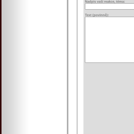
Nadpis vaší reakce, téma:
Text (povinné):