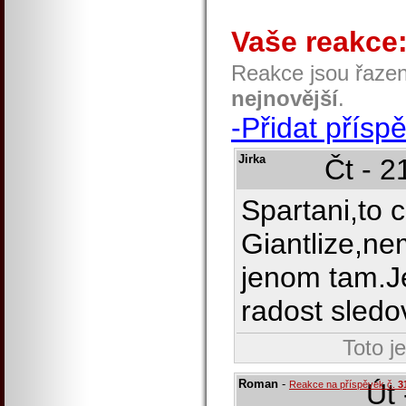
Vaše reakce
Reakce jsou řaze
nejnovější
.
-Přidat přísp
Jirka
Čt - 2
Spartani,to 
Giantlize,n
jenom tam.Je
radost sledo
Toto j
Roman
-
Út 
Reakce na příspěvek č.
3