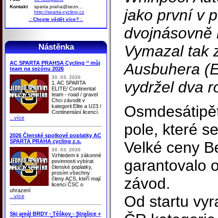
Kontakt
sparta.praha@sezn...
jako první v 
http://sparta-cycling.cz
.: Chcete vědět více? :.
dvojnásovně
Nástěnka
Vymazal tak z
AC SPARTA PRAHSA Cycling ‘‘ můj
Ausbuhera (E
team na sezónu 2026
30. 03. 2026
vydržel dva r
1. AC SPARTA
ELITE/ Continental
team - road / gravel
Chci závodit v
Osmdesátipět
kategorii Elite a U23 /
Continentání licencí.
...více
pole, které se
2026 Členské spolkové poplatky AC
SPARTA PRAHA cycling z.s.
Velké ceny B
30. 03. 2026
Vzhledem k zákonné
garantovalo 
povinnosti vybírat
členské poplatky,
prosím všechny
závod.
členy ACS, kteří mají
licenci ČSC o
uhrazení
Od startu vyra
...více
Ski areál BRDY - Těškov - Strašice +