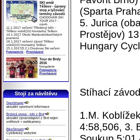
SKI areál
Těškov - úpravy
(Sparta Praha
stop a lyžování
termíny závodů
CHODOVAR SKI
5. Jurica (o
TOUR 2017 -
návrh
11.1.2017 večerní Tříkrálový běh -
Prostějov) 13
Těškov volně(10) hromadný Teškov
14.1.2017 Okolo Mariánskolázeňských
pramenů
18.1.2017 večerní závod Těškov
Hungary Cycl
volně(10) hromadný Teškov
25.1.2017(5.2.) Chodovar Ski večern
Fotogalerie
-
Procházení
Tour de Brdy
2016
fotogalerie
Fotogalerie
-
Procházení
Stíhací závod
Stojí za návštěvu
Sportimage
aktuální sportovní informace
1.M. Koblížek
Brdská stopa - info z Brd
aktuální zpravodajství z Brd nejen
sněhové + webkamery
4:58,506, 3. 
BikeStream
Cyklistický webzine
Soukup 5:01,