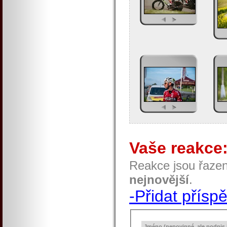
Vaše reakce
Reakce jsou řaze
nejnovější
.
-Přidat přísp
Jméno (nepovinné, ale podpis j