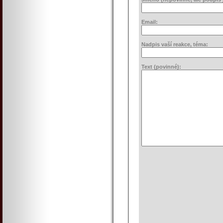
Email:
Nadpis vaší reakce, téma:
Text (povinné):