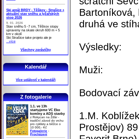
scratchi Ševč
Bartoníková, 
Ski areál BRDY - Těškov - Strašice +
aktuální stav sněhu a lyžařských
stop 2026
druhá ve stí
9. 01. 2026
Stav sněhu 5 -7 cm, Těškov stopy
upraveny na skate okruh 600 m + 5
km v okolí
Ski Strašice take projeto ale je
...více
Výsledky:
Všechny zprávičky
Kalendář
Muži:
Více událostí v kalendáři
Bodovací záv
Z fotogalerie
1.1. ve 13h
startujeme VC Eko
1.M. Koblíže
komíny a ADS stavby
z Rokycan na Žďár -
tradiční závod do vrchu
Prostějov) 89
pro cyklisty a běžce o
10 000,- Kč
Fotogalerie
-
Procházení
Favorit Brno)