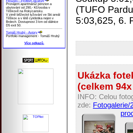
Penzion - Výhledy na Brdy
Pronájem apartmánů/ penzion a
(TUFO Pardus
ubytování od 290,- Kč/osoba v
Těškově na Rokycansku.
V zimě běžecké lyžování ve Ski areál
5:03,625, 6. 
Těškov a v létě cyklistika nejen v
Brdech. Dostupnost 3 km od dálnice
D5 exit 50.
Tomáš Hrubý - Axiory
Portfolio management - Tomáš Hrubý
Více odkazů.
Ukázka fotek
(celkem 94x 
INFO: Celou fotog
zde:
Fotogalerie/
proc