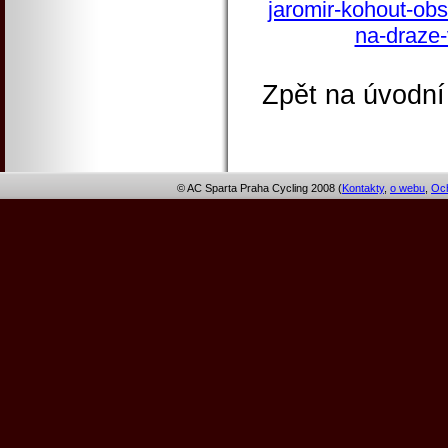
jaromir-kohout-obs
na-draze
Zpět na úvodní
© AC Sparta Praha Cycling 2008 (
Kontakty
,
o webu
,
Och