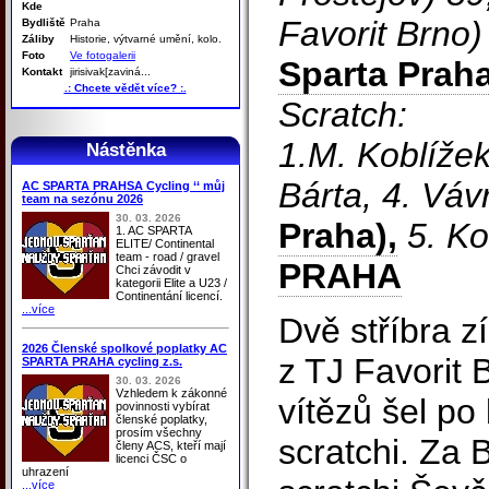
Kde
Favorit Brno)
Bydliště
Praha
Záliby
Historie, výtvarné umění, kolo.
Foto
Ve fotogalerii
Sparta Praha
Kontakt
jirisivak[zaviná...
.: Chcete vědět více? :.
Scratch:
1.M. Koblížek
Nástěnka
Bárta, 4. Vá
AC SPARTA PRAHSA Cycling ‘‘ můj
team na sezónu 2026
30. 03. 2026
Praha),
5. K
1. AC SPARTA
ELITE/ Continental
team - road / gravel
PRAHA
Chci závodit v
kategorii Elite a U23 /
Continentání licencí.
...více
Dvě stříbra z
2026 Členské spolkové poplatky AC
z TJ Favorit 
SPARTA PRAHA cycling z.s.
30. 03. 2026
Vzhledem k zákonné
vítězů šel p
povinnosti vybírat
členské poplatky,
prosím všechny
scratchi. Za 
členy ACS, kteří mají
licenci ČSC o
uhrazení
...více