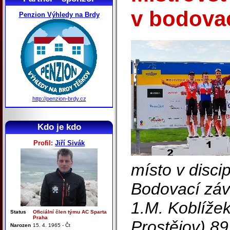
v bodova
Penzion Výhledy na Brdy
http://penzion-brdy.cz
Kdo je kdo
Profil:
Jiří Sivák
místo v disci
Bodovací záv
1.M. Koblíže
Status
Oficiální člen týmu AC Sparta
Praha
Prostějov) 89
Narozen
15. 4. 1965 - Čt