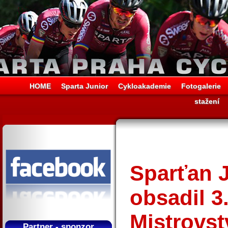
HOME
Sparta Junior
Cykloakademie
Fotogalerie
stažení
Sparťan 
obsadil 3
Mistrovst
Partner - sponzor