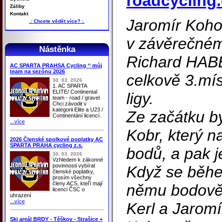
roadcycling.
Záliby
Kontakt
Jaromír Kohou
.: Chcete vědět více? :.
v závěrečném 
Nástěnka
Richard HAB
AC SPARTA PRAHSA Cycling ‘‘ můj
team na sezónu 2026
celkově 3.mís
30. 03. 2026
1. AC SPARTA
ELITE/ Continental
ligy.
team - road / gravel
Chci závodit v
kategorii Elite a U23 /
Ze začátku by
Continentání licencí.
...více
Kobr, který n
2026 Členské spolkové poplatky AC
SPARTA PRAHA cycling z.s.
bodů, a pak j
30. 03. 2026
Vzhledem k zákonné
povinnosti vybírat
Když se běhe
členské poplatky,
prosím všechny
členy ACS, kteří mají
němu bodově 
licenci ČSC o
uhrazení
...více
Kerl a Jarom
Ski areál BRDY - Těškov - Strašice +