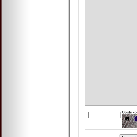
Opište kó