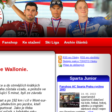
Fanshop
Ke stažení
Ski Liga
Archiv článků
RSS pro články
,
RSS pro nástěnku
Sledujte reakce TOHOTO článku
Přidat do oblíbených
e Wallonie.
Sparta Junior
ice a do strmějších krátkých
Fanshop AC Sparta Praha cycling
ha zůstala vzadu, a protože ve
1893
šující 5 minut, byli ze závodu
24. 06. 2022
sparťanské
sportovní oblečení
rt a po 192 km i cíl v Mont-sur-
na kolo, fotbal, hokej,
 především pro jezdce, kteří
atletiku a originální
purtovat. Jako je třeba
dárkové zboží nejen
ní ročník z loňského roku.
pro
Sparťany
najdete
...více