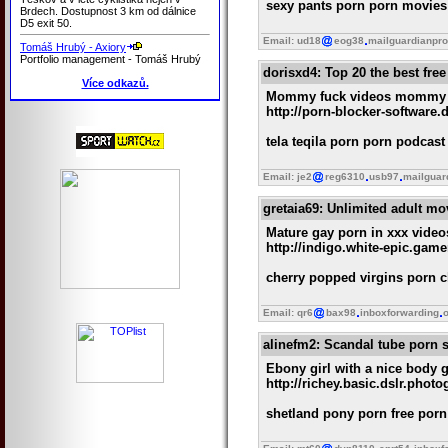
sexy pants porn porn movies 
Brdech. Dostupnost 3 km od dálnice
D5 exit 50.
Email: ud18
eog38
mailguardianpro
Tomáš Hrubý - Axiory
Portfolio management - Tomáš Hrubý
dorisxd4
: Top 20 the best fre
Více odkazů.
Mommy fuck videos mommy x
http://porn-blocker-software
tela teqila porn porn podcast
Email: je2
reg6310
usb97
mailguar
gretaia69
: Unlimited adult mo
Mature gay porn in xxx video
http://indigo.white-epic.gam
cherry popped virgins porn c
Email: qr6
bax98
inboxforwarding
o
alinefm2
: Scandal tube porn
Ebony girl with a nice body 
http://richey.basic.dslr.phot
shetland pony porn free porn