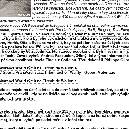
Úvodních 70 km posloužilo svou menší obtížností na "rozj
terénu se spoustou sice kratších, ale často velmi strmýc
cyklisté najeli na 10,8 km dlouhý okruh, který absolvovali
postavil do cesty 600 metrový výjezd o průměru 6,4%. Cí
padě nešlo o extrémní záležitost.
eprve v roce 2019 posunul do kategorie 1.1, přilákal na start velmi zajímavou
Soudal, Intermarché a Israel a pět Pro týmů: Alpecin, B&B, Bingoal, TotalEner
 i
AC Sparta Praha!
/> Šanci na dobrý výsledek měl mít ze
Sparty
při akt
o byla trať, která by jeho cyklistickému charakteru měla vyhovovat. Real
nn, Horák, Otta a Ryba se ve chvíli, kdy se peloton začal na úzkých cest
ně a posléze kolem 150. km byli rozhodčími odvoláni, jelikož závěr záv
ili do skupiny 60 závodníků, kteří závod nedokončili. Byli mezi nimi mj.
er Tech). Závod vyhrál Andrea Pasqualon, 34letý Ital z týmu Intermarch
 páskou dostihnou Axela Zingle z Cofidisu. Třetí dokončil Philippe Gilbe
kurenci World týmů na Circuit de Wallonie.
C Sparta Praha/ciclist.cz,
Intermarché - Wanty - Gobert Matériaux
kurenci World týmů na Circuit de Wallonie.
ile se najelo na úzké silnice a do strmějších krátkých stoupání, peloton
rotože ve chvíli, kdy se najíždělo na cílový okruh, měli ztrátu převyšují
alon z Intermarché.
ového závodu, který měl start a po 192 km i cíl v Mont-sur-Marchienne, 
ezdce, kteří dokáží přejet středně náročné kopce a na konci dobře zaspur
a), který tu vyhrál poslední ročník z loňského roku.
 menší obtížností na "rozjetí", pak už se však najelo do terénu se spous