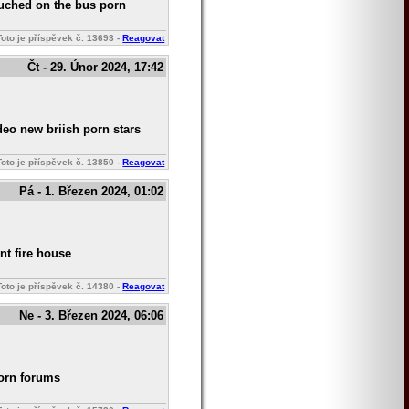
ouched on the bus porn
Toto je příspěvek č.
13693
-
Reagovat
Čt - 29. Únor 2024, 17:42
deo new briish porn stars
Toto je příspěvek č.
13850
-
Reagovat
Pá - 1. Březen 2024, 01:02
nt fire house
Toto je příspěvek č.
14380
-
Reagovat
Ne - 3. Březen 2024, 06:06
porn forums