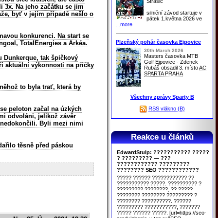
Strašic
i 3x. Na jeho začátku se jim
silniční závod startuje v
že, byť v jejím případě nešlo o
pátek 1.května 2026 ve
...more
ímavou konkurenci. Na start se
Plzeňský pohár časovka Ejpovice
ingoal, TotalEnergies a Arkéa.
30th March 2026
Masters časovka MTB
du Dunkerque, tak špičkový
Golf Ejpovice - Zdenek
i aktuální výkonnosti na příčky
Rubáš obsadil 3. místo
AC
SPARTA PRAHA
ěhož to byla trať, která by
Všechny zprávy Sparty B
 se peloton začal na úzkých
RSS vlákno (B)
i odvoláni, jelikož závěr
 nedokončili. Byli mezi nimi
Reakce u článků
dařilo těsně před páskou
EdwardStulp
: ??????????? ?????
? ????????? — ???
???????????? ?????????
???????? SEO ????????????
????? ?????? ???????????? ??
??????????? ?????. ?????????? ?
????????? ????????, ?? ?????
???????? ???????? ????????? ?
???????? ??????????. ??????
????????? ???????????, ???????
????? ?????? ?????. [url=https://seo-