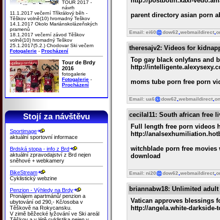
http://postbotin.xaxi-vedo.
TOUR 2017 -
návrh
11.1.2017 večerní Tříkrálový běh -
parent directory asian porn a
Těškov volně(10) hromadný Teškov
14.1.2017 Okolo Mariánskolázeňských
pramenů
Email: ei60
dow62
webmaildirect
o
18.1.2017 večerní závod Těškov
volně(10) hromadný Teškov
25.1.2017(5.2.) Chodovar Ski večern
theresajv2
: Videos for kidna
Fotogalerie
-
Procházení
Top gay black onlyfans and b
Tour de Brdy
http://intelligente.alexysexy.
2016
fotogalerie
Fotogalerie
-
moms tube porn free porn vid
Procházení
Email: ua6
dow62
webmaildirect
on
cecilal11
: South african free 
Stojí za návštěvu
Full length free porn videos 
Sportimage
http://analsexhumiliation.ho
aktuální sportovní informace
witchblade porn free movies 
Brdská stopa - info z Brd
aktuální zpravodajství z Brd nejen
download
sněhové + webkamery
BikeStream
Email: ni20
dow62
webmaildirect
o
Cyklistický webzine
briannabw18
: Unlimited adult
Penzion - Výhledy na Brdy
Pronájem apartmánů/ penzion a
Vatican approves blessings f
ubytování od 290,- Kč/osoba v
http://angela.white-darkside-
Těškově na Rokycansku.
V zimě běžecké lyžování ve Ski areál
Těškov a v létě cyklistika nejen v