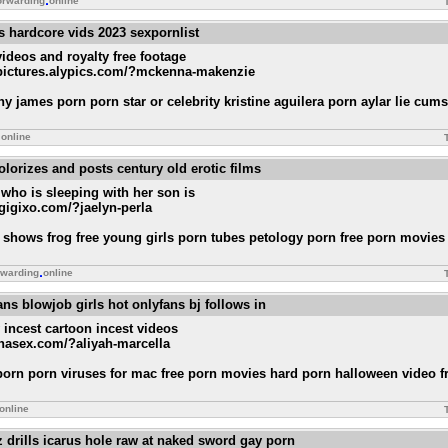
orwarding
online
es hardcore vids 2023 sexpornlist
deos and royalty free footage
s.pictures.alypics.com/?mckenna-makenzie
nny james porn porn star or celebrity kristine aguilera porn aylar lie cum
online
olorizes and posts century old erotic films
who is sleeping with her son is
.gigixo.com/?jaelyn-perla
hows frog free young girls porn tubes petology porn free porn movies w
rwarding
online
ans blowjob girls hot onlyfans bj follows in
 incest cartoon incest videos
anasex.com/?aliyah-marcella
rn porn viruses for mac free porn movies hard porn halloween video fr
online
 drills icarus hole raw at naked sword gay porn