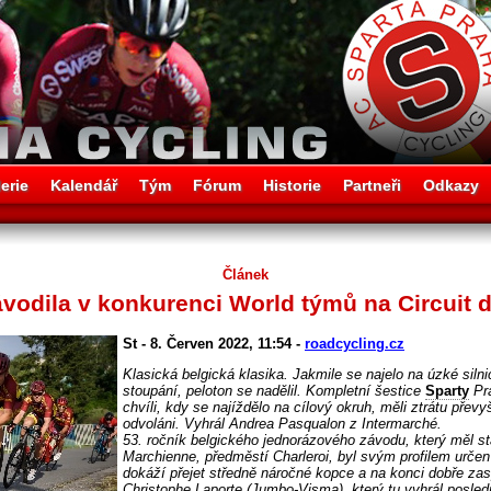
erie
Kalendář
Tým
Fórum
Historie
Partneři
Odkazy
Článek
vodila v konkurenci World týmů na Circuit d
St - 8. Červen 2022, 11:54 -
roadcycling.cz
Klasická belgická klasika. Jakmile se najelo na úzké siln
stoupání, peloton se nadělil. Kompletní šestice
Sparty
Pra
chvíli, kdy se najíždělo na cílový okruh, měli ztrátu převy
odvoláni. Vyhrál Andrea Pasqualon z Intermarché.
53. ročník belgického jednorázového závodu, který měl sta
Marchienne, předměstí Charleroi, byl svým profilem určen
dokáží přejet středně náročné kopce a na konci dobře zas
Christophe Laporte (Jumbo-Visma), který tu vyhrál posled