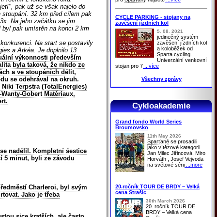
etí", pak už se však najelo do
h stoupání. 32 km před cílem pak
CYCLE PARKING - stojany na
 3x. Na jeho začátku se jim
zavěšení jízdních kol
l byl pak umístěn na konci 2 km
5. 08. 2021
jedinečný systém
 konkurenci. Na start se postavily
zavěšení jízdních kol
a koloběžek od
gies a Arkéa. Je doplnilo 13
Sparta cycling.
uální výkonnosti především
Univerzální venkovní
ita byla taková, že nikdo ze
stojan pro 7
...více
ách a ve stoupáních dělit,
odu se odehrával na okruh.
Všechny zprávy
 Niki Terpstra (TotalEnergies)
é-Wanty-Gobert Matériaux,
rt.
Cykloakademie
Grand fondo World Series
Broumovsko
11th May 2026
Sparťané
se prosadili
jako vítězové kategorií
 se nadělil. Kompletní šestice
Jan Milec Jiřincová, Miro
cí 5 minut, byli ze závodu
Horváth , Josef Vejvoda
na světové sérii
...more
20.ročník TOUR DE BRDY – Velká
předměstí Charleroi, byl svým
cena Strašic
tovat. Jako je třeba
30th March 2026
20. ročník TOUR DE
BRDY – Velká cena
tou sice kratších, ale často