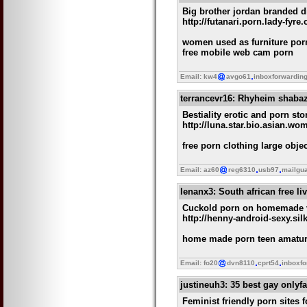
Big brother jordan branded d
http://futanari.porn.lady-fyre
women used as furniture porn
free mobile web cam porn
Email: kw4
avgo61
inboxforwardin
terrancevr16
: Rhyheim shabazz
Bestiality erotic and porn st
http://luna.star.bio.asian.w
free porn clothing large obj
Email: az60
reg6310
usb97
mailgu
lenanx3
: South african free l
Cuckold porn on homemade v
http://henny-android-sexy.si
home made porn teen amature
Email: fo20
dvn8110
cprt54
inboxfo
justineuh3
: 35 best gay onlyf
Feminist friendly porn sites 