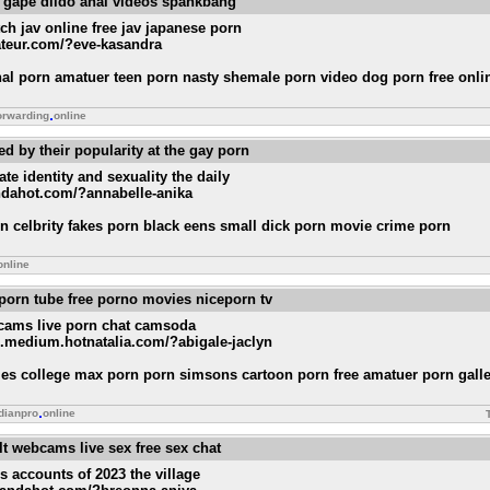
l gape dildo anal videos spankbang
ch jav online free jav japanese porn
mateur.com/?eve-kasandra
nnal porn amatuer teen porn nasty shemale porn video dog porn free onli
orwarding
online
ed by their popularity at the gay porn
ate identity and sexuality the daily
andahot.com/?annabelle-anika
rn celbrity fakes porn black eens small dick porn movie crime porn
online
 porn tube free porno movies niceporn tv
bcams live porn chat camsoda
cs.medium.hotnatalia.com/?abigale-jaclyn
ies college max porn porn simsons cartoon porn free amatuer porn gall
dianpro
online
lt webcams live sex free sex chat
s accounts of 2023 the village