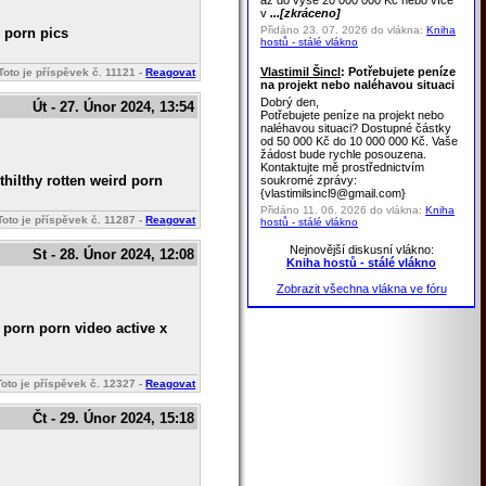
až do výše 20 000 000 Kč nebo více
v
...[zkráceno]
Přidáno 23. 07. 2026 do vlákna:
Kniha
r porn pics
hostů - stálé vlákno
Vlastimil Šincl
: Potřebujete peníze
Toto je příspěvek č.
11121
-
Reagovat
na projekt nebo naléhavou situaci
Dobrý den,
Út - 27. Únor 2024, 13:54
Potřebujete peníze na projekt nebo
naléhavou situaci? Dostupné částky
od 50 000 Kč do 10 000 000 Kč. Vaše
žádost bude rychle posouzena.
Kontaktujte mě prostřednictvím
hilthy rotten weird porn
soukromé zprávy:
{vlastimilsincl9@gmail.com}
Přidáno 11. 06. 2026 do vlákna:
Kniha
Toto je příspěvek č.
11287
-
Reagovat
hostů - stálé vlákno
Nejnovější diskusní vlákno:
St - 28. Únor 2024, 12:08
Kniha hostů - stálé vlákno
Zobrazit všechna vlákna ve fóru
porn porn video active x
Toto je příspěvek č.
12327
-
Reagovat
Čt - 29. Únor 2024, 15:18