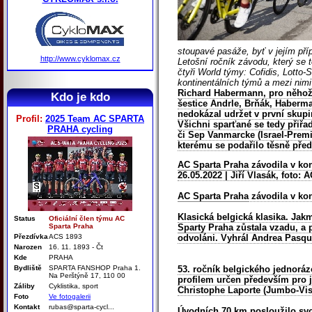
stoupavé pasáže, byť v jejím pří
http://www.cyklomax.cz
Letošní ročník závodu, který se t
čtyři World týmy: Cofidis, Lotto-
kontinentálních týmů a mezi nimi
Richard Habermann, pro něhož t
Kdo je kdo
šestice Andrle, Brňák, Haberma
nedokázal udržet v první skupi
Profil:
2025 Team AC SPARTA
Všichni
sparťané
se tedy přiřad
PRAHA cycling
či Sep Vanmarcke (Israel-Premi
kterému se podařilo těsně před
AC Sparta Praha
závodila v kon
26.05.2022 | Jiří Vlasák, foto:
A
AC Sparta Praha
závodila v kon
Klasická belgická klasika. Jakm
Status
Oficiální člen týmu AC
Sparta Praha
Sparty
Praha zůstala vzadu, a p
Přezdívka
ACS 1893
odvoláni. Vyhrál Andrea Pasqu
Narozen
16. 11. 1893 - Čt
Kde
PRAHA
Bydliště
SPARTA FANSHOP Praha 1.
53. ročník belgického jednoráz
Na Perštýně 17, 110 00
profilem určen především pro j
Záliby
Cyklistika, sport
Christophe Laporte (Jumbo-Vism
Foto
Ve fotogalerii
Kontakt
rubas@sparta-cycl...
Úvodních 70 km posloužilo svou