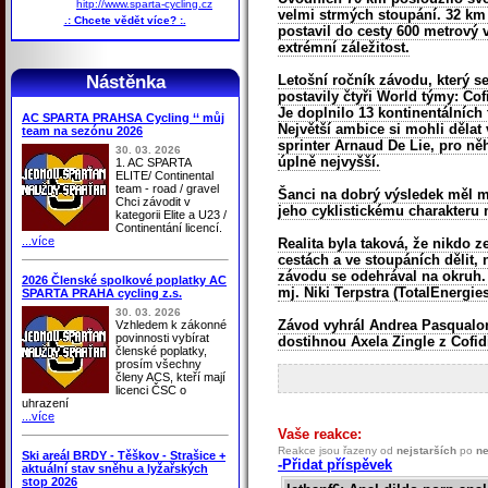
hitp://www.sparta-cycling.cz
velmi strmých stoupání. 32 km 
.: Chcete vědět více? :.
postavil do cesty 600 metrový 
extrémní záležitost.
Nástěnka
Letošní ročník závodu, který se
postavily čtyři World týmy: Cof
Je doplnilo 13 kontinentálních
AC SPARTA PRAHSA Cycling ‘‘ můj
Největší ambice si mohli dělat 
team na sezónu 2026
sprinter Arnaud De Lie, pro ně
30. 03. 2026
úplně nejvyšší.
1. AC SPARTA
ELITE/ Continental
team - road / gravel
Šanci na dobrý výsledek měl m
Chci závodit v
jeho cyklistickému charakteru
kategorii Elite a U23 /
Continentání licencí.
...více
Realita byla taková, že nikdo z
cestách a ve stoupáních dělit,
závodu se odehrával na okruh.
2026 Členské spolkové poplatky AC
mj. Niki Terpstra (TotalEnergie
SPARTA PRAHA cycling z.s.
30. 03. 2026
Závod vyhrál Andrea Pasqualon,
Vzhledem k zákonné
povinnosti vybírat
dostihnou Axela Zingle z Cofidi
členské poplatky,
prosím všechny
členy ACS, kteří mají
licenci ČSC o
uhrazení
...více
Vaše reakce:
Reakce jsou řazeny od
nejstarších
po
ne
Ski areál BRDY - Těškov - Strašice +
-Přidat příspěvek
aktuální stav sněhu a lyžařských
stop 2026