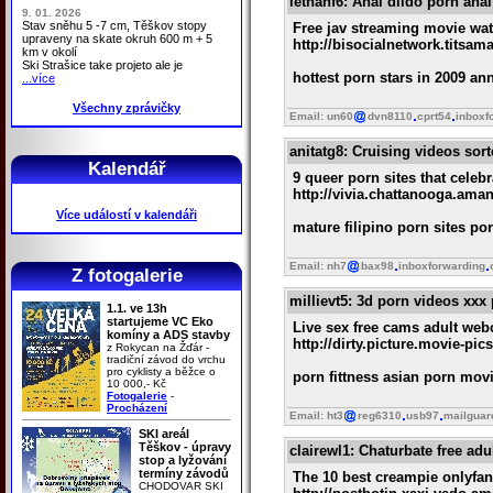
lethanf6
: Anal dildo porn ana
9. 01. 2026
Stav sněhu 5 -7 cm, Těškov stopy
Free jav streaming movie wat
upraveny na skate okruh 600 m + 5
http://bisocialnetwork.titsa
km v okolí
Ski Strašice take projeto ale je
hottest porn stars in 2009 a
...více
Všechny zprávičky
Email: un60
dvn8110
cprt54
inboxf
anitatg8
: Cruising videos sort
Kalendář
9 queer porn sites that celebr
http://vivia.chattanooga.am
Více událostí v kalendáři
mature filipino porn sites po
Email: nh7
bax98
inboxforwarding
Z fotogalerie
millievt5
: 3d porn videos xxx
1.1. ve 13h
startujeme VC Eko
Live sex free cams adult we
komíny a ADS stavby
http://dirty.picture.movie-pi
z Rokycan na Žďár -
tradiční závod do vrchu
pro cyklisty a běžce o
porn fittness asian porn mov
10 000,- Kč
Fotogalerie
-
Procházení
Email: ht3
reg6310
usb97
mailguar
SKI areál
Těškov - úpravy
clairewl1
: Chaturbate free adu
stop a lyžování
termíny závodů
The 10 best creampie onlyfan
CHODOVAR SKI