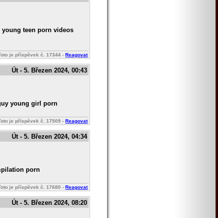
e young teen porn videos
Toto je příspěvek č.
17344
-
Reagovat
Út - 5. Březen 2024, 00:43
guy young girl porn
Toto je příspěvek č.
17509
-
Reagovat
Út - 5. Březen 2024, 04:34
pilation porn
Toto je příspěvek č.
17680
-
Reagovat
Út - 5. Březen 2024, 08:20