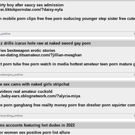
irty boy after saucy sex admission
.cei.tiktokpornstar.com/?daisy-nyla
 mobile porn clips free free porn suducing younger step sister free cut
g
online
 drills icarus hole raw at naked sword gay porn
ories bestweapon erotic stories
omen-dating.titsamateur.com/?jillian-meaghan
ect porn tube free porn watch in media hottest ameteur teen porn mature 
ardianpro
online
ive sex cams with naked girls stripchat
ideos real amateur cuckold
lk.baby-ears.xblognetwork.com/?alycia-miya
 porn gangbang free reailty money porn fran dresher porn squirter com
rwarding
online
ans accounts featuring hot dudes in 2022
for women sex positive porn list allure