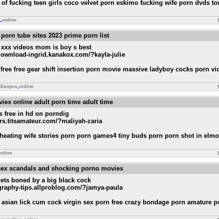
of fucking teen girls coco velvet porn eskimo fucking wife porn dvds t
online
e porn tube sites 2023 prime porn list
xx videos mom is boy s best
.download-ingrid.kanakox.com/?kayla-julie
 free free gear shift insertion porn movie massive ladyboy cocks porn vi
dianpro
online
vies online adult porn time adult time
s free in hd on porndig
ers.titsamateur.com/?maliyah-zaria
heating wife stories porn porn games4 tiny buds porn porn shot in elmo
nline
 sex scandals and shocking porno movies
gets boned by a big black cock
ography-tips.allproblog.com/?jamya-paula
 asian lick cum cock virgin sex porn free crazy bondage porn amature 