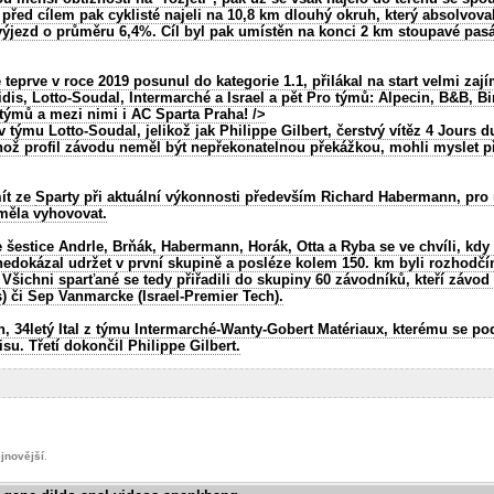
před cílem pak cyklisté najeli na 10,8 km dlouhý okruh, který absolvoval
výjezd o průměru 6,4%. Cíl byl pak umístěn na konci 2 km stoupavé pasá
 teprve v roce 2019 posunul do kategorie 1.1, přilákal na start velmi zaj
idis, Lotto-Soudal, Intermarché a Israel a pět Pro týmů: Alpecin, B&B, B
 týmů a mezi nimi i
AC Sparta Praha!
/>
v týmu Lotto-Soudal, jelikož jak Philippe Gilbert, čerstvý vítěz 4 Jours 
hož profil závodu neměl být nepřekonatelnou překážkou, mohli myslet př
ít ze
Sparty
při aktuální výkonnosti především Richard Habermann, pro n
 měla vyhovovat.
e šestice Andrle, Brňák, Habermann, Horák, Otta a Ryba se ve chvíli, kdy
 nedokázal udržet v první skupině a posléze kolem 150. km byli rozhodčím
 Všichni
sparťané
se tedy přiřadili do skupiny 60 závodníků, kteří závod
s) či Sep Vanmarcke (Israel-Premier Tech).
 34letý Ital z týmu Intermarché-Wanty-Gobert Matériaux, kterému se po
su. Třetí dokončil Philippe Gilbert.
jnovější
.