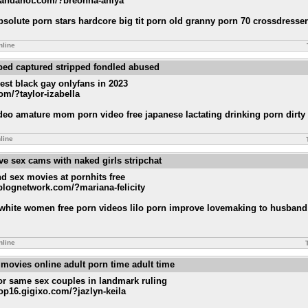
amandahot.com/?breonna-aniya
bsolute porn stars hardcore big tit porn old granny porn 70 crossdresse
nline
pped captured stripped fondled abused
est black gay onlyfans in 2023
com/?taylor-izabella
eo amature mom porn video free japanese lactating drinking porn dirty t
line
live sex cams with naked girls stripchat
hd sex movies at pornhits free
tblognetwork.com/?mariana-felicity
white women free porn videos lilo porn improve lovemaking to husband 
nline
 movies online adult porn time adult time
or same sex couples in landmark ruling
top16.gigixo.com/?jazlyn-keila