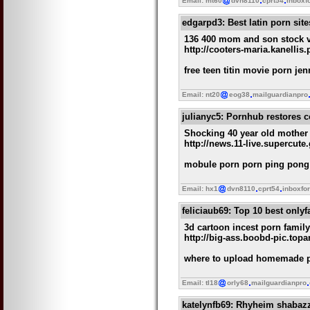
Email: mt60
dvn8110
cprt54
inboxf
edgarpd3
: Best latin porn sit
136 400 mom and son stock vi
http://cooters-maria.kanelli
free teen titin movie porn je
Email: nt20
eog38
mailguardianpro
julianyc5
: Pornhub restores c
Shocking 40 year old mother 
http://news.11-live.supercute
mobule porn porn ping pong s
Email: hx1
dvn8110
cprt54
inboxfo
feliciaub69
: Top 10 best onlyf
3d cartoon incest porn family
http://big-ass.boobd-pic.top
where to upload homemade po
Email: tl18
orly68
mailguardianpro
katelynfb69
: Rhyheim shabazz