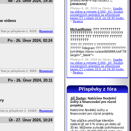
prodvizhenie-v-top.ru/]SEO
...
Ne - 25. Únor 2024, 19:30
[zkráceno]
Přidáno 6. 08. 2026 ke článku:
Vsaďte
na vítěze a vyhrajte 5 000,- Kč. Souboj
excelentních sprinterů za přítomnosti
kamer ČT v pátek 16.9. od 19.30 hodin.
ne videos
>
Reakce
MichaelRuige
: ??? ??????????
Toto je příspěvek č.
9225
-
Reagovat
??????????? ???????? ??????
??????? ??? ???????? ??????
?????????
Po - 26. Únor 2024, 02:24
???? ?? ?????? ? ???????????
?????? Telegram ??? ????? ????????
[url=]https://dzen.ru/a/anBAWMUvbF7I8u
target="_blank">
Přidáno 6. 08. 2026 ke článku:
Vsaďte
na vítěze a vyhrajte 5 000,- Kč. Souboj
excelentních sprinterů za přítomnosti
kamer ČT v pátek 16.9. od 19.30 hodin.
Toto je příspěvek č.
9555
-
Reagovat
>
Reakce
Po - 26. Únor 2024, 20:11
Příspěvky z fóra
Jiří Štefan
: Nabízíme flexibilní
ery
úvěry a financování pro různé
projekty.
Nabízíme flexibilní úvěry a
Toto je příspěvek č.
10420
-
Reagovat
financování pro různé projekty.
Út - 27. Únor 2024, 10:24
Tato půjčka umožňuje klientům
splácet již od 3 % úroku po dobu až
30 let. Můžeme schválit úvěr/hotovost