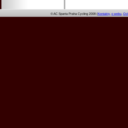
© AC Sparta Praha Cycling 2008 (
Kontakty
,
o webu
,
Och