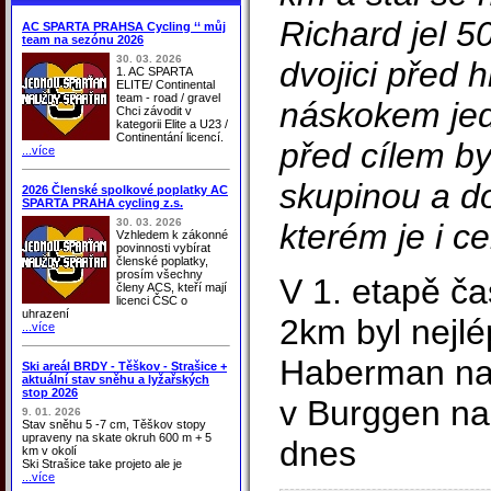
Richard jel 5
AC SPARTA PRAHSA Cycling ‘‘ můj
team na sezónu 2026
30. 03. 2026
dvojici před 
1. AC SPARTA
ELITE/ Continental
team - road / gravel
náskokem jed
Chci závodit v
kategorii Elite a U23 /
Continentání licencí.
před cílem by
...více
skupinou a do
2026 Členské spolkové poplatky AC
SPARTA PRAHA cycling z.s.
30. 03. 2026
kterém je i c
Vzhledem k zákonné
povinnosti vybírat
členské poplatky,
prosím všechny
V 1. etapě č
členy ACS, kteří mají
licenci ČSC o
uhrazení
2km byl nejl
...více
Haberman na 
Ski areál BRDY - Těškov - Strašice +
aktuální stav sněhu a lyžařských
stop 2026
v Burggen na
9. 01. 2026
Stav sněhu 5 -7 cm, Těškov stopy
upraveny na skate okruh 600 m + 5
dnes
km v okolí
Ski Strašice take projeto ale je
...více