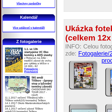
Všechny zprávičky
Kalendář
Ukázka fotek
Více událostí v kalendáři
(celkem 12x 
Z fotogalerie
INFO: Celou fotog
1.1. ve 13h
zde:
Fotogalerie/
startujeme VC Eko
komíny a ADS stavby
z Rokycan na Žďár -
proc
tradiční závod do vrchu
pro cyklisty a běžce o
10 000,- Kč
Fotogalerie
-
Procházení
SKI areál
Těškov - úpravy
stop a lyžování
termíny závodů
CHODOVAR SKI
TOUR 2017 -
návrh
11.1.2017 večerní Tříkrálový běh -
Těškov volně(10) hromadný Teškov
14.1.2017 Okolo Mariánskolázeňských
pramenů
18.1.2017 večerní závod Těškov
volně(10) hromadný Teškov