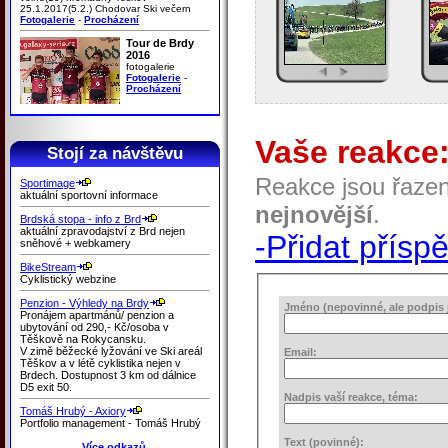
25.1.2017(5.2.) Chodovar Ski večern
Fotogalerie
-
Procházení
Tour de Brdy
2016
fotogalerie
Fotogalerie
-
Procházení
Vaše reakce
Stojí za návštěvu
Reakce jsou řaze
Sportimage
aktuální sportovní informace
nejnovější
.
Brdská stopa - info z Brd
aktuální zpravodajství z Brd nejen
-Přidat přísp
sněhové + webkamery
BikeStream
Cyklistický webzine
Penzion - Výhledy na Brdy
Jméno (nepovinné, ale podpis j
Pronájem apartmánů/ penzion a
ubytování od 290,- Kč/osoba v
Těškově na Rokycansku.
V zimě běžecké lyžování ve Ski areál
Email:
Těškov a v létě cyklistika nejen v
Brdech. Dostupnost 3 km od dálnice
D5 exit 50.
Nadpis vaší reakce, téma:
Tomáš Hrubý - Axiory
Portfolio management - Tomáš Hrubý
Text (povinné):
Více odkazů.