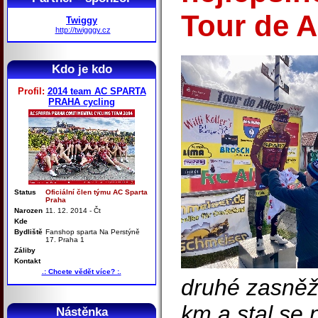
Tour de A
Twiggy
http://twigggy.cz
Kdo je kdo
Profil:
2014 team AC SPARTA
PRAHA cycling
Status
Oficiální člen týmu AC Sparta
Praha
Narozen
11. 12. 2014 - Čt
Kde
Bydliště
Fanshop sparta Na Perstýně
17. Praha 1
Záliby
Kontakt
.: Chcete vědět více? :.
druhé zasněž
km a stal se 
Nástěnka