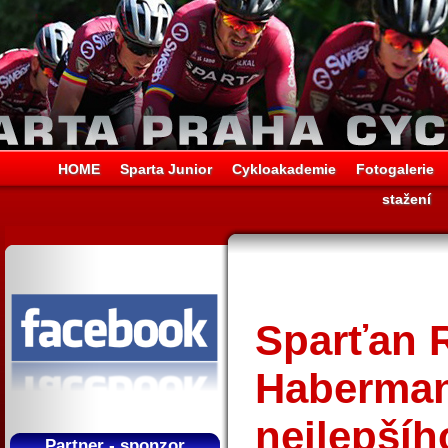
HOME
Sparta Junior
Cykloakademie
Fotogalerie
stažení
Sparťan 
Haberman
nejlepšíh
Partner - sponzor