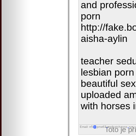
and professi
porn
http://fake.
aisha-aylin
teacher sed
lesbian por
beautiful s
uploaded a
with horses 
Email: rr5
pnw67
mailcatchzone
run
Toto je p