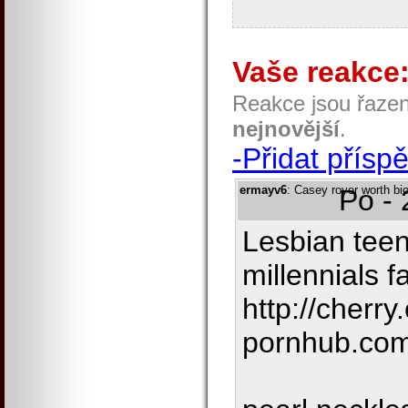
Vaše reakce
Reakce jsou řaze
nejnovější
.
-Přidat přísp
ermayv6
: Casey royer worth bi
Po - 
Lesbian tee
millennials f
http://cherry
pornhub.com