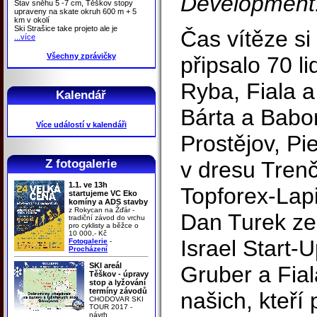
Development
Stav sněhu 5 -7 cm, Těškov stopy
upraveny na skate okruh 600 m + 5
km v okolí
Ski Strašice take projeto ale je
Čas vítěze si
...více
Všechny zprávičky
připsalo 70 li
Ryba, Fiala 
Kalendář
Bárta a Babo
Více událostí v kalendáři
Prostějov, Pi
Z fotogalerie
v dresu Tren
1.1. ve 13h
Topforex-Lapi
startujeme VC Eko
komíny a ADS stavby
z Rokycan na Žďár -
Dan Turek ze
tradiční závod do vrchu
pro cyklisty a běžce o
10 000,- Kč
Israel Start-
Fotogalerie
-
Procházení
SKI areál
Gruber a Fiala
Těškov - úpravy
stop a lyžování
termíny závodů
našich, kteří 
CHODOVAR SKI
TOUR 2017 -
návrh