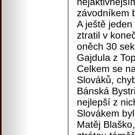
nejaktivnějš
závodníkem b
A ještě jeden
ztratil v kon
oněch 30 sek
Gajdula z Top
Celkem se na 
Slováků, chy
Bánská Bystri
nejlepší z ni
Slovákem byl
Matěj Blaško