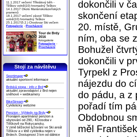
dokončili v ča
11.1.2017 večerní Tříkrálový běh -
Těškov volně(10) hromadný Teškov
14.1.2017 Okolo Mariánskolázeňských
skončení etap
pramenů
18.1.2017 večerní závod Těškov
volně(10) hromadný Teškov
25.1.2017(5.2.) Chodovar Ski večern
20. místě, Gr
Fotogalerie
-
Procházení
Tour de Brdy
ním, oba se z
2016
fotogalerie
Fotogalerie
-
Bohužel čtvrt
Procházení
dokončili v p
Stojí za návštěvu
Tyrpekl z Pro
Sportimage
aktuální sportovní informace
nájezdu do cí
Brdská stopa - info z Brd
aktuální zpravodajství z Brd nejen
do pádu, a z
sněhové + webkamery
BikeStream
pořadí tím p
Cyklistický webzine
Penzion - Výhledy na Brdy
Obdobnou sm
Pronájem apartmánů/ penzion a
ubytování od 290,- Kč/osoba v
Těškově na Rokycansku.
měl Františe
V zimě běžecké lyžování ve Ski areál
Těškov a v létě cyklistika nejen v
Brdech. Dostupnost 3 km od dálnice