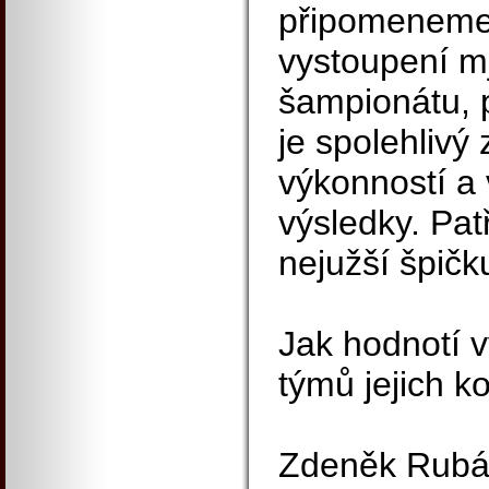
připomeneme
vystoupení m
šampionátu, 
je spolehlivý
výkonností a
výsledky. Pat
nejužší špič
Jak hodnotí v
týmů jejich 
Zdeněk Rubáš