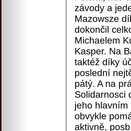
závody a jed
Mazowsze dí
dokončil celk
Michaelem Ku
Kasper. Na B
taktéž díky úč
poslední nejt
pátý. A na p
Solidarnosci 
jeho hlavním
obvykle pomáh
aktivně, posb