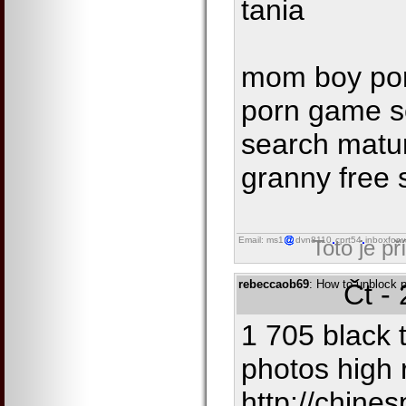
tania
mom boy porn
porn game s
search matu
granny free
Email: ms1
dvn8110
cprt54
inboxforw
Toto je p
rebeccaob69
: How to unblock p
Čt -
1 705 black 
photos high 
http://chines