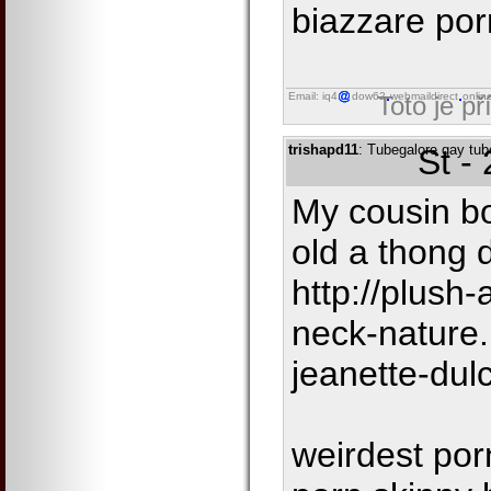
biazzare por
Email: iq4
dow62
webmaildirect
onlin
Toto je p
trishapd11
: Tubegalore gay tub
St -
My cousin b
old a thong d
http://plush
neck-nature.
jeanette-dul
weirdest por