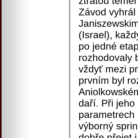
ztrátou téměř
Závod vyhrál
Janiszewski
(Israel), každ
po jedné etap
rozhodovaly b
vždyť mezi pr
prvním byl roz
Aniolkowském
daří. Při jeho
parametrech 
výborný sprin
dobře přejet 