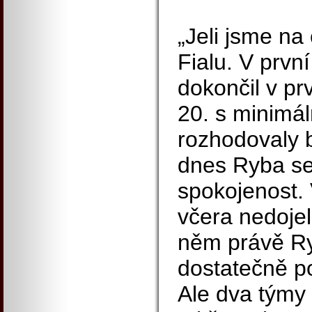
„Jeli jsme na
Fialu. V prvn
dokončil v pr
20. s minimá
rozhodovaly b
dnes Ryba se
spokojenost. 
včera nedojel 
něm právě Ry
dostatečně po
Ale dva týmy 