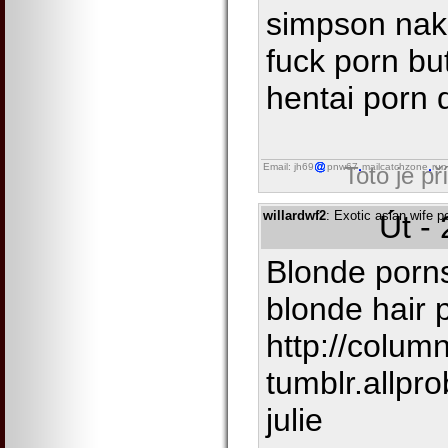
simpson nak
fuck porn bu
hentai porn 
Email: jh69
pnw67
mailcatchzone
run
Toto je p
willardwf2
: Exotic asian wife p
Út -
Blonde porns
blonde hair 
http://colum
tumblr.allpr
julie