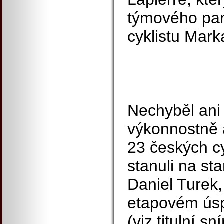
týmového par
cyklistu Mark
Nechyběl ani
výkonnostně a
23 českých cy
stanuli na st
Daniel Turek,
etapovém ús
(viz titulní s