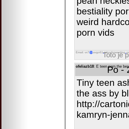
pearl neckle
bestiality po
weird hardco
porn vids
Email: vx7
avgo61
inboxforwarding
o
Toto je 
ofeliazb18
: E teen porn the be
Po - 
Tiny teen ash
the ass by b
http://carto
kamryn-jenn