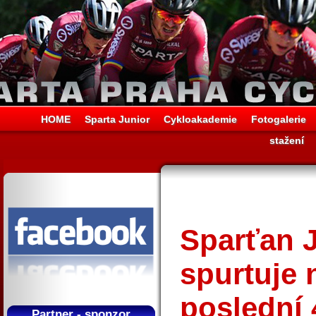
HOME
Sparta Junior
Cykloakademie
Fotogalerie
stažení
Sparťan 
spurtuje 
poslední 
Partner - sponzor