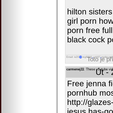
hilton siste
girl porn how
porn free ful
black cock p
Email: is20
reg6310
usb97
mailguard
Toto je p
carmenej11
: These youtube vide
Út -
Free jenna f
pornhub mos
http://glaze
jesus.has-g