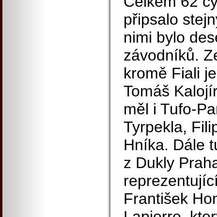
Celkem 62 cyk
připsalo stejn
nimi bylo des
závodníků. 
kromě Fiali j
Tomáš Kalojír
měl i Tufo-Pa
Tyrpekla, Fil
Hníka. Dále tu
z Dukly Prah
reprezentující
František Ho
Lapierre, kter