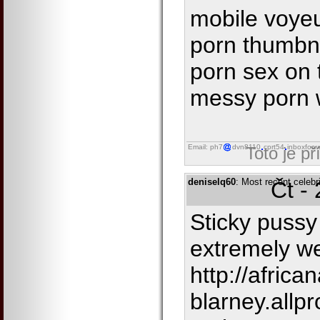
mobile voyeu
porn thumbna
porn sex on 
messy porn 
Email: ph7
dvn8110
cprt54
inboxforw
Toto je p
deniselq60
: Most recent celeb
Čt -
Sticky pussy
extremely w
http://african
blarney.allp