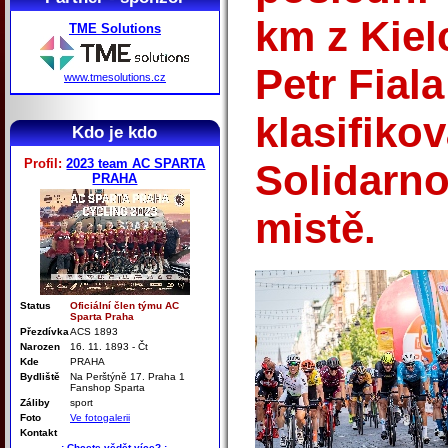
km z Kiel
TME Solutions
Petr Fial
www.tmesolutions.cz
klasifiko
Kdo je kdo
Profil:
2023 team AC SPARTA
Solidarno
PRAHA
mistě.
Status
Oficiální člen týmu AC
Sparta Praha
Přezdívka
ACS 1893
Narozen
16. 11. 1893 - Čt
Kde
PRAHA
Bydliště
Na Perštýně 17. Praha 1
Fanshop Sparta
Záliby
sport
Foto
Ve fotogalerii
Kontakt
.: Chcete vědět více? :.