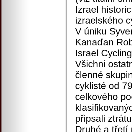
Izrael histor
izraelského c
V úniku Syve
Kanaďan Rob
Israel Cyclin
Všichni ostatn
členné skupin
cyklisté od 7
celkového po
klasifikovaných
připsali ztrát
Druhé a třetí