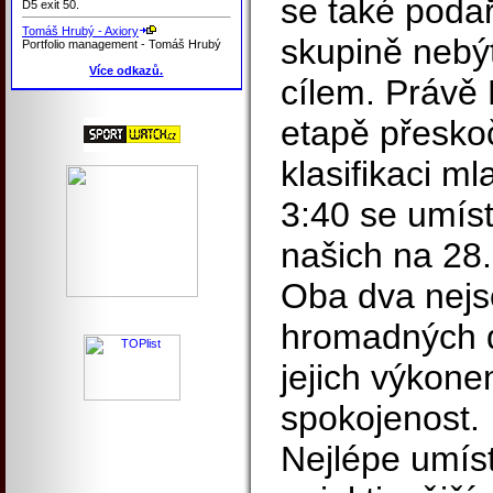
se také podař
D5 exit 50.
Tomáš Hrubý - Axiory
skupině nebý
Portfolio management - Tomáš Hrubý
Více odkazů.
cílem. Právě
etapě přeskoč
klasifikaci ml
3:40 se umísti
našich na 28.
Oba dva nejs
hromadných d
jejich výkon
spokojenost.
Nejlépe umís