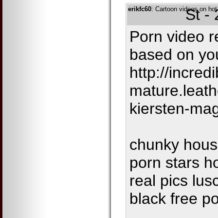
erikfc60
: Cartoon videos on hot
St -
Porn video 
based on you
http://incredi
mature.leath
kiersten-ma
chunky house
porn stars h
real pics lus
black free p