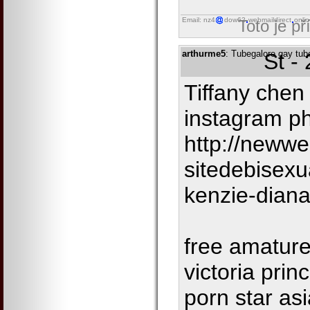
Email: nz4
dow62
webmaildirect
onli
Toto je p
arthurme5
: Tubegalore gay tub
St -
Tiffany chen 
instagram p
http://neww
sitedebisexu
kenzie-dian
free amature
victoria prin
porn star as