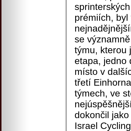
sprinterských
prémiích, byl 
nejnadějnější
se významně p
týmu, kterou 
etapa, jedno 
místo v další
třetí Einhorn
týmech, ve s
nejúspěšnějš
dokončil jako
Israel Cyclin