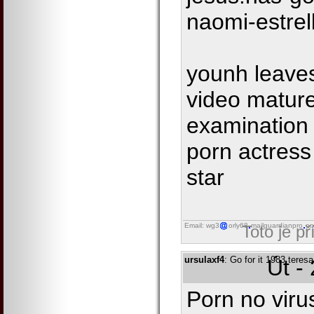
naomi-estrel
younh leaves
video mature
examination 
porn actres
star
Email: wg3
orly68
mailguardianpro
on
Toto je p
ursulaxf4
: Go for it 1983 teresa
Út -
Porn no viru