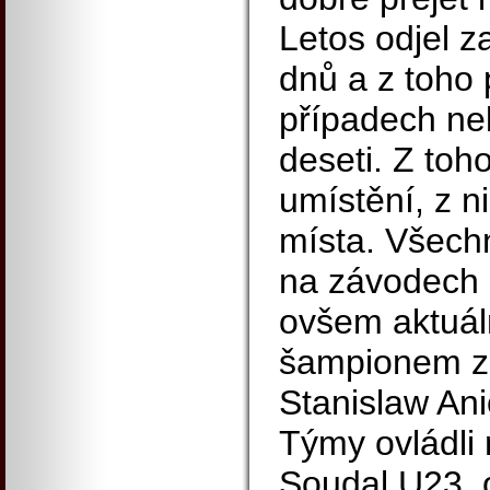
Letos odjel z
dnů a z toho
případech ne
deseti. Z to
umístění, z ni
místa. Všech
na závodech n
ovšem aktuá
šampionem ze
Stanislaw Ani
Týmy ovládli 
Soudal U23, 