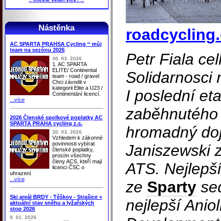
Nástěnka
roadcycling.
AC SPARTA PRAHSA Cycling ‘‘ můj
team na sezónu 2026
Petr Fiala ce
30. 03. 2026
1. AC SPARTA
ELITE/ Continental
Solidarnosci 
team - road / gravel
Chci závodit v
kategorii Elite a U23 /
I poslední et
Continentání licencí.
...více
zaběhnutého 
2026 Členské spolkové poplatky AC
SPARTA PRAHA cycling z.s.
hromadný doj
30. 03. 2026
Vzhledem k zákonné
povinnosti vybírat
Janiszewski 
členské poplatky,
prosím všechny
členy ACS, kteří mají
ATS. Nejlepš
licenci ČSC o
uhrazení
...více
ze
Sparty
sed
Ski areál BRDY - Těškov - Strašice +
nejlepší Ani
aktuální stav sněhu a lyžařských
stop 2026
9. 01. 2026