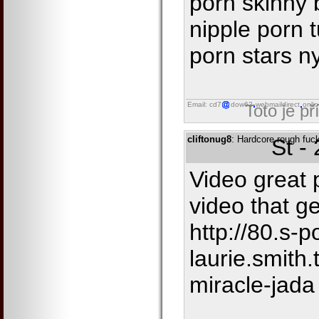
porn skinny 
nipple porn 
porn stars n
Email: cd7
dow62
webmaildirect
onli
Toto je p
cliftonug8
: Hardcore rough fuc
St -
Video great 
video that ge
http://80.s-p
laurie.smith
miracle-jada