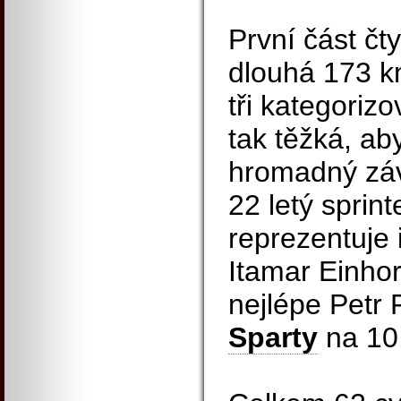
První část čt
dlouhá 173 k
tři kategoriz
tak těžká, ab
hromadný závě
22 letý sprint
reprezentuje 
Itamar Einhor
nejlépe Petr 
Sparty
na 10.