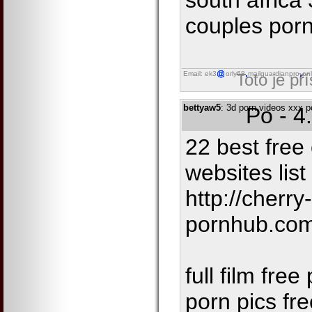
south africa
couples por
Email: ek3
orly68
mailguardianpro
onl
Toto je př
bettyaw5
: 3d porn videos xxx p
Po - 4
22 best free
websites list
http://cherry
pornhub.com
full film fre
porn pics fr