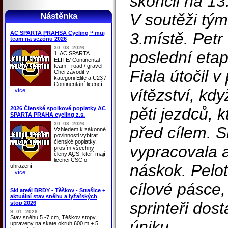
skončil na 13
V soutěži tým
Nástěnka
AC SPARTA PRAHSA Cycling ‘‘ můj
3.místě. Petr 
team na sezónu 2026
30. 03. 2026
poslední eta
1. AC SPARTA
ELITE/ Continental
team - road / gravel
Fiala útočil 
Chci závodit v
kategorii Elite a U23 /
Continentání licencí.
vítězství, kd
...více
pěti jezdců, k
2026 Členské spolkové poplatky AC
SPARTA PRAHA cycling z.s.
30. 03. 2026
před cílem. S
Vzhledem k zákonné
povinnosti vybírat
členské poplatky,
vypracovala 
prosím všechny
členy ACS, kteří mají
licenci ČSC o
náskok. Pelot
uhrazení
...více
cílové pásce
Ski areál BRDY - Těškov - Strašice +
aktuální stav sněhu a lyžařských
sprinteři dost
stop 2026
9. 01. 2026
Stav sněhu 5 -7 cm, Těškov stopy
úniku.
upraveny na skate okruh 600 m + 5