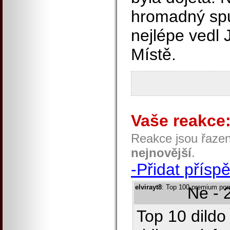
hromadný spu
nejlépe vedl 
Místě.
Vaše reakce
Reakce jsou řaze
nejnovější
.
-Přidat přísp
elvirayt8
: Top 100 premium porn
Ne - 
Top 10 dildo