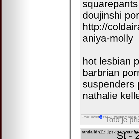
squarepants
doujinshi po
http://colda
aniya-molly
hot lesbian 
barbrian por
suspenders p
nathalie kell
Email: ms69
eog38
mailguardianpro
Toto je př
randalldn11
: Upskirt voyeur fre
St -