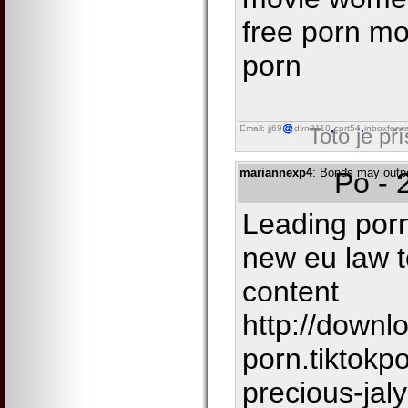
free porn mo
porn
Email: jj69
dvn8110
cprt54
inboxforw
Toto je př
mariannexp4
: Bonds may outpe
Po - 
Leading porn
new eu law t
content
http://downl
porn.tiktokp
precious-jal