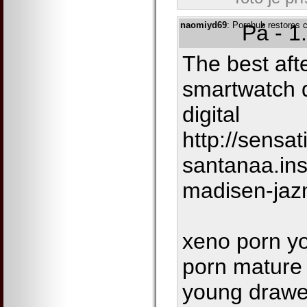
naomiyd69
: Pornhub restores c
Pá - 1
The best aft
smartwatch d
digital
http://sensat
santanaa.ins
madisen-ja
xeno porn y
porn mature 
young draw