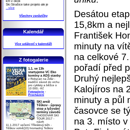
km v okolí
Ski Strašice take projeto ale je
...více
Desátou etap
Všechny zprávičky
15,8km a nejl
Kalendář
František Hon
minuty na vít
Více událostí v kalendáři
na celkové 7
Z fotogalerie
pořadí před p
1.1. ve 13h
startujeme VC Eko
Druhý nejlep
komíny a ADS stavby
z Rokycan na Žďár -
tradiční závod do vrchu
pro cyklisty a běžce o
Kalojíros na 
10 000,- Kč
Fotogalerie
-
Procházení
minuty a půl 
SKI areál
Těškov - úpravy
časovce se 
stop a lyžování
termíny závodů
CHODOVAR SKI
na 3. místo v
TOUR 2017 -
návrh
11.1.2017 večerní Tříkrálový běh -
Těškov volně(10) hromadný Teškov