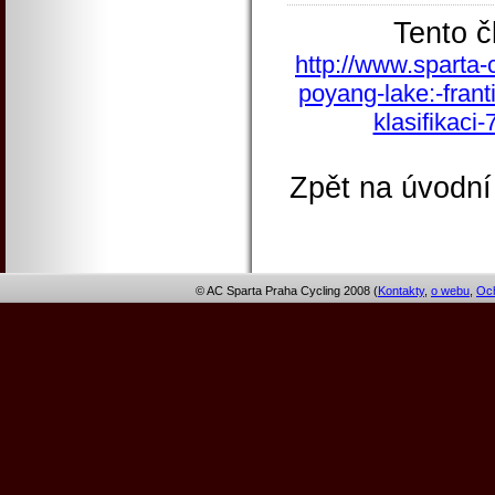
Tento č
http://www.sparta-
poyang-lake:-frant
klasifikaci
Zpět na úvodní
© AC Sparta Praha Cycling 2008 (
Kontakty
,
o webu
,
Och