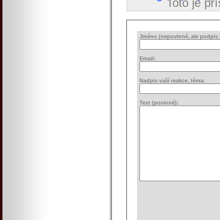
Toto je př
Jméno (nepovinné, ale podpis j
Email:
Nadpis vaší reakce, téma:
Text (povinné):