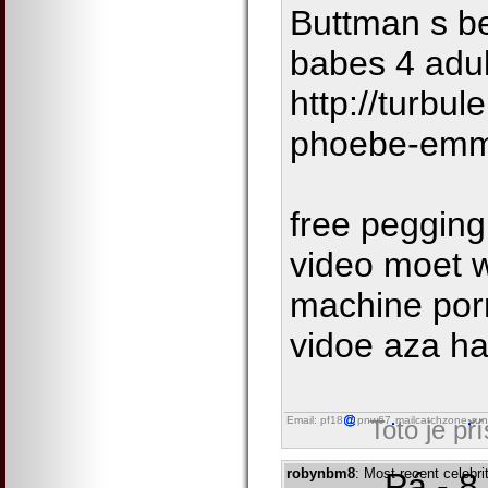
Buttman s be
babes 4 adul
http://turbul
phoebe-em
free pegging
video moet
machine por
vidoe aza ha
Email: pf18
pnw67
mailcatchzone
run
Toto je př
robynbm8
: Most recent celebr
Pá - 8