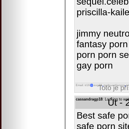
sequel.celeb
priscilla-kail
jimmy neutro
fantasy por
porn porn se
gay porn
Email: tr16
eog38
mailguardianpro
on
Toto je př
cassandragp18
: Looking to wat
Út - 
Best safe po
safe porn si