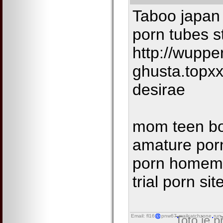
Taboo japan 
porn tubes s
http://wupper
ghusta.topx
desirae
mom teen bo
amature por
porn homema
trial porn sit
Email: fl16
pnw67
mailcatchzone
run
Toto je 