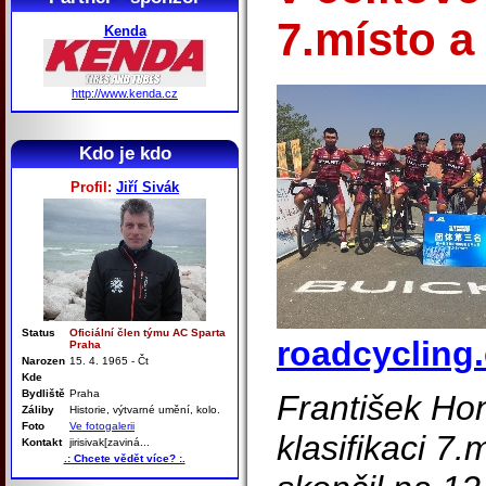
7.místo a
Kenda
http://www.kenda.cz
Kdo je kdo
Profil:
Jiří Sivák
Status
Oficiální člen týmu AC Sparta
roadcycling.
Praha
Narozen
15. 4. 1965 - Čt
Kde
Bydliště
Praha
František Hon
Záliby
Historie, výtvarné umění, kolo.
Foto
Ve fotogalerii
klasifikaci 7.
Kontakt
jirisivak[zaviná...
.: Chcete vědět více? :.