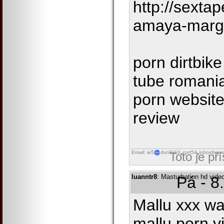
http://sexta
amaya-marg
porn dirtbik
tube romania
porn website
review
Email: ie5
dvn8110
cprt54
inboxforwa
Toto je př
luanntr8
: Masturbation hd video
Pá - 8
Mallu xxx wa
mallu porn v