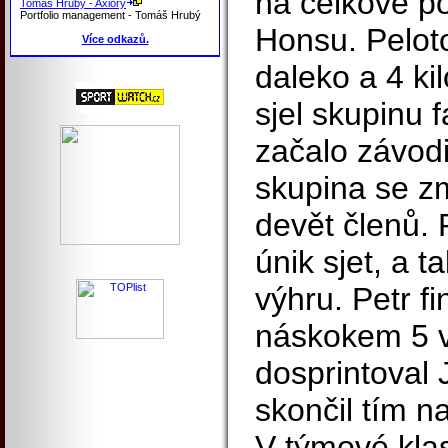
na celkové po
Tomáš Hrubý - Axiory
Portfolio management - Tomáš Hrubý
Honsu. Peloto
Více odkazů.
daleko a 4 ki
sjel skupinu f
začalo závodi
skupina se z
devět členů. P
únik sjet, a t
výhru. Petr fi
náskokem 5 vt
dosprintoval 
skončil tím n
V týmové klas