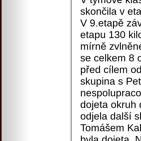
skončila v et
V 9.etapě záv
etapu 130 ki
mírně zvlněn
se celkem 8 
před cílem od
skupina s Pe
nespolupracov
dojeta okruh 
odjela další 
Tomášem Kalo
byla dojeta.