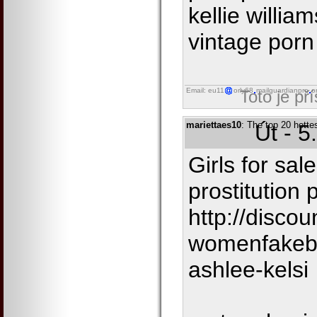
kellie willia
vintage porn 
Email: eu11
orly68
mailguardianpro
o
Toto je př
mariettaes10
: The top 20 hotte
Út - 5
Girls for sa
prostitution 
http://disco
womenfakebr
ashlee-kelsi