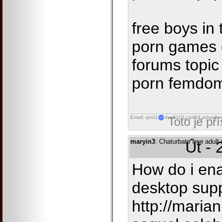
free boys in
porn games 
forums topic 
porn femdo
Email: qm11
dvn8110
cprt54
inboxfor
Toto je př
maryin3
: Chaturbate free adul
Út - 
How do i en
desktop sup
http://marian