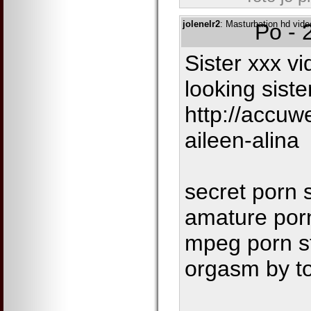
jolenelr2
: Masturbation hd vide
Po - 
Sister xxx vi
looking siste
http://accu
aileen-alina
secret porn 
amature porn
mpeg porn st
orgasm by t