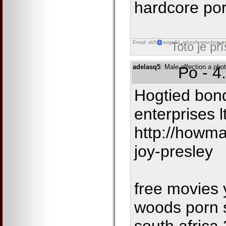
hardcore po
Email: zk5
avgo61
inboxforwarding
o
Toto je př
adelasq5
: Male affection a phot
Po - 4
Hogtied bond
enterprises 
http://howm
joy-presley
free movies 
woods porn s