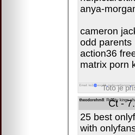
anya-morga
cameron jack
odd parents 
action36 fre
matrix porn 
Email: ks1
eog38
mailguardianpro
on
Toto je př
theodorehm8
: Reality kings c
Čt - 7
25 best only
with onlyfans