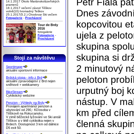
Petr Fiala pá
14.1.2017 Okolo Mariánskolázeňských
pramenů
18.1.2017 večerní závod Těškov
Dnes závodní
volně(10) hromadný Teškov
25.1.2017(5.2.) Chodovar Ski večern
Fotogalerie
-
Procházení
kopcovitou et
Tour de Brdy
2016
ujela z pelot
fotogalerie
Fotogalerie
-
Procházení
skupina spol
skupina si dr
Stojí za návštěvu
2 minutový n
Sportimage
aktuální sportovní informace
peloton probí
Brdská stopa - info z Brd
aktuální zpravodajství z Brd nejen
sněhové + webkamery
urputný boj k
BikeStream
Cyklistický webzine
nástup. V ma
Penzion - Výhledy na Brdy
Pronájem apartmánů/ penzion a
km před cíle
ubytování od 290,- Kč/osoba v
Těškově na Rokycansku.
V zimě běžecké lyžování ve Ski areál
členná skupin
Těškov a v létě cyklistika nejen v
Brdech. Dostupnost 3 km od dálnice
D5 exit 50.