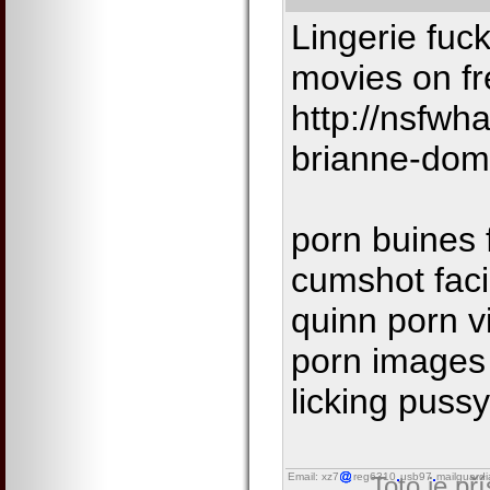
Lingerie fuc
movies on fr
http://nsfwh
brianne-dom
porn buines 
cumshot faci
quinn porn v
porn images 
licking puss
Email: xz7
reg6310
usb97
mailguard
Toto je př