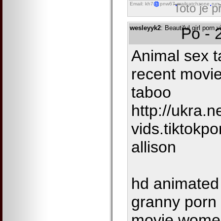
Email: kh7
pnw67
mailcatchzone
run
Toto je 
wesleyyk2
: Beautiful girl porn
Po - 
Animal sex t
recent movie
taboo
http://ukra.n
vids.tiktokp
allison
hd animated 
granny porn 
movie women