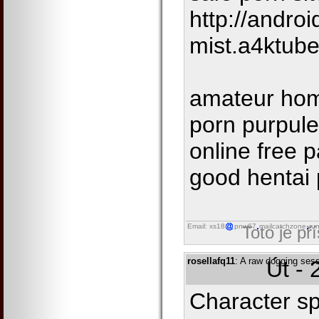
http://andr
mist.a4ktube
amateur ho
porn purpule
online free 
good hentai
Email: xs18
pnw67
mailcatchzone
ru
Toto je př
rosellafq11
: A raw dogging ses
Út - 
Character s