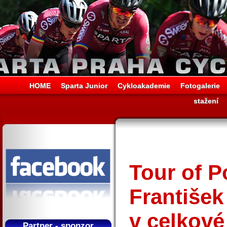
HOME
Sparta Junior
Cykloakademie
Fotogalerie
stažení
Tour of P
František
v celkové 
Partner - sponzor