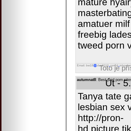
mature hyai
masterbatin
amatuer milf
freebig lade
tweed porn 
Email: bw18
dvn8110
cprt54
inboxfor
Toto je př
autumnat8
: Best paid porn sit
Út - 5
Tanya tate 
lesbian sex 
http://pron-
hd.picture.t