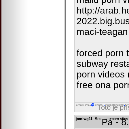
http://arab.h
2022.big.bus
maci-teagan
forced porn 
subway rest
porn videos
free ona por
Email: pv11
pnw67
mailcatchzone
ru
Toto je př
jamiwg11
: Best latin porn site
Pá - 8