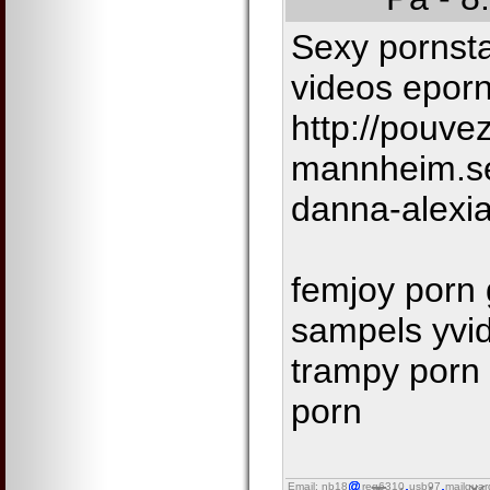
Sexy pornstar
videos eporn
http://pouvez
mannheim.se
danna-alexi
femjoy porn g
sampels yvide
trampy porn 
porn
Email: nb18
reg6310
usb97
mailguar