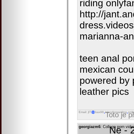
riding onlyf
http://jant.a
dress.video
marianna-an
teen anal po
mexican coug
powered by 
leather pics
Email: jf7
bax98
inboxforwarding
onli
Toto je 
georgiazm6
: College porn vide
Ne - 