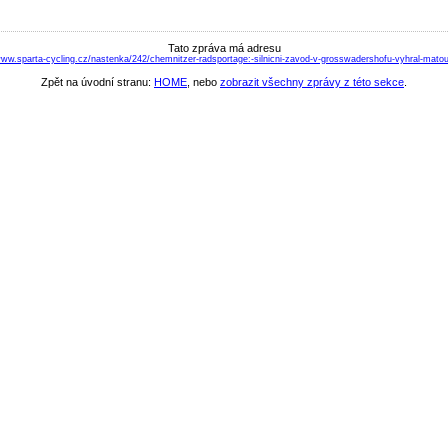
Tato zpráva má adresu
www.sparta-cycling.cz/nastenka/242/chemnitzer-radsportage:-silnicni-zavod-v-grosswadershofu-vyhral-mato
Zpět na úvodní stranu:
HOME
, nebo
zobrazit všechny zprávy z této sekce
.