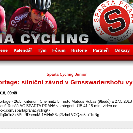
erie
Kalendář
Tým
Fórum
Historie
Partneři
Odkazy
Sparta Cycling Junior
rtage: silniční závod v Grosswadershofu v
018, 09:48
rtage - 26.5. kritérium Chemnitz 5.místo Matouš Rubáš (9bodů) a 27.5.2018 d
touš Rubáš AC SPARTA PRAHA v kategorii U15 41.15 min. video na
ook.com/spartaprahacycling/?
q0o1nZx5Pi_RDaeroMt1HiHnS3zj2fzhcLVCQzs5-uTIsNg