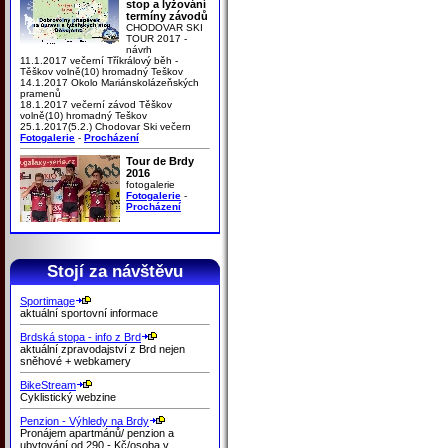
stop a lyžování
termíny závodů
CHODOVAR SKI
TOUR 2017 -
návrh
11.1.2017 večerní Tříkrálový běh -
Těškov volně(10) hromadný Teškov
14.1.2017 Okolo Mariánskolázeňských
pramenů
18.1.2017 večerní závod Těškov
volně(10) hromadný Teškov
25.1.2017(5.2.) Chodovar Ski večern
Fotogalerie
-
Procházení
Tour de Brdy
2016
fotogalerie
Fotogalerie
-
Procházení
Stojí za návštěvu
Sportimage
aktuální sportovní informace
Brdská stopa - info z Brd
aktuální zpravodajství z Brd nejen
sněhové + webkamery
BikeStream
Cyklistický webzine
Penzion - Výhledy na Brdy
Pronájem apartmánů/ penzion a
ubytování od 290,- Kč/osoba v