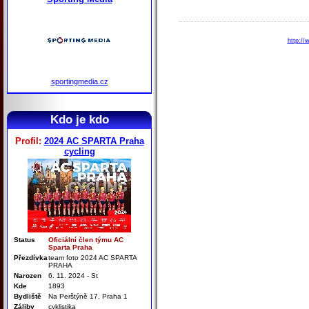
http://
sportingmedia.cz
Kdo je kdo
Profil:
2024 AC SPARTA Praha
cycling
Status
Oficiální člen týmu AC
Sparta Praha
Přezdívka
team foto 2024 AC SPARTA
PRAHA
Narozen
6. 11. 2024 - St
Kde
1893
Bydliště
Na Perštýně 17, Praha 1
Záliby
cyklistika