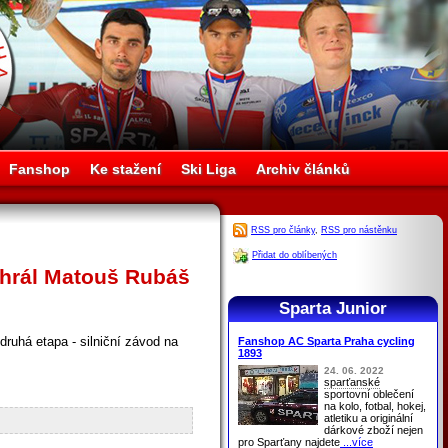
Fanshop
Ke stažení
Ski Liga
Archiv článků
RSS pro články
,
RSS pro nástěnku
Přidat do oblíbených
yhrál Matouš Rubáš
Sparta Junior
ruhá etapa - silniční závod na
Fanshop AC Sparta Praha cycling
1893
24. 06. 2022
sparťanské
sportovní oblečení
na kolo, fotbal, hokej,
atletiku a originální
dárkové zboží nejen
pro
Sparťany
najdete
...více