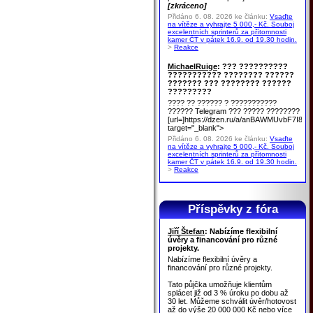
[zkráceno]
Přidáno 6. 08. 2026 ke článku:
Vsaďte
na vítěze a vyhrajte 5 000,- Kč. Souboj
excelentních sprinterů za přítomnosti
kamer ČT v pátek 16.9. od 19.30 hodin.
>
Reakce
MichaelRuige
: ??? ??????????
??????????? ???????? ??????
??????? ??? ???????? ??????
?????????
???? ?? ?????? ? ???????????
?????? Telegram ??? ????? ????????
[url=]https://dzen.ru/a/anBAWMUvbF7I8u
target="_blank">
Přidáno 6. 08. 2026 ke článku:
Vsaďte
na vítěze a vyhrajte 5 000,- Kč. Souboj
excelentních sprinterů za přítomnosti
kamer ČT v pátek 16.9. od 19.30 hodin.
>
Reakce
Příspěvky z fóra
Jiří Štefan
: Nabízíme flexibilní
úvěry a financování pro různé
projekty.
Nabízíme flexibilní úvěry a
financování pro různé projekty.
Tato půjčka umožňuje klientům
splácet již od 3 % úroku po dobu až
30 let. Můžeme schválit úvěr/hotovost
až do výše 20 000 000 Kč nebo více