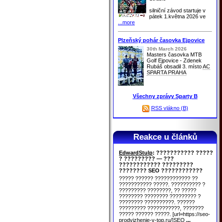
silniční závod startuje v
pátek 1.května 2026 ve
...more
Plzeňský pohár časovka Ejpovice
30th March 2026
Masters časovka MTB
Golf Ejpovice - Zdenek
Rubáš obsadil 3. místo
AC
SPARTA PRAHA
Všechny zprávy Sparty B
RSS vlákno (B)
Reakce u článků
EdwardStulp
: ??????????? ?????
? ????????? — ???
???????????? ?????????
???????? SEO ????????????
????? ?????? ???????????? ??
??????????? ?????. ?????????? ?
????????? ????????, ?? ?????
???????? ???????? ????????? ?
???????? ??????????. ??????
????????? ???????????, ???????
????? ?????? ?????. [url=https://seo-
prodvizhenie-v-top.ru/]SEO
...