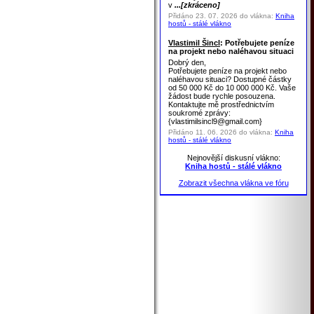
v
...[zkráceno]
Přidáno 23. 07. 2026 do vlákna:
Kniha
hostů - stálé vlákno
Vlastimil Šincl
: Potřebujete peníze
na projekt nebo naléhavou situaci
Dobrý den,
Potřebujete peníze na projekt nebo
naléhavou situaci? Dostupné částky
od 50 000 Kč do 10 000 000 Kč. Vaše
žádost bude rychle posouzena.
Kontaktujte mě prostřednictvím
soukromé zprávy:
{vlastimilsincl9@gmail.com}
Přidáno 11. 06. 2026 do vlákna:
Kniha
hostů - stálé vlákno
Nejnovější diskusní vlákno:
Kniha hostů - stálé vlákno
Zobrazit všechna vlákna ve fóru