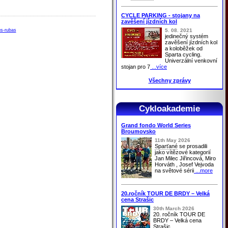
CYCLE PARKING - stojany na
zavěšení jízdních kol
5. 08. 2021
us-rubas
jedinečný systém
zavěšení jízdních kol
a koloběžek od
Sparta cycling.
Univerzální venkovní
stojan pro 7
...více
Všechny zprávy
Cykloakademie
Grand fondo World Series
Broumovsko
11th May 2026
Sparťané
se prosadili
jako vítězové kategorií
Jan Milec Jiřincová, Miro
Horváth , Josef Vejvoda
na světové sérii
...more
20.ročník TOUR DE BRDY – Velká
cena Strašic
30th March 2026
20. ročník TOUR DE
BRDY – Velká cena
Strašic