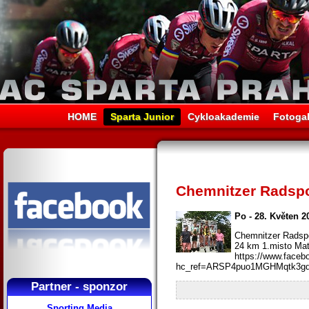
HOME
Sparta Junior
Cykloakademie
Fotogal
Chemnitzer Radspo
Po - 28. Květen 2
Chemnitzer Radspo
24 km 1.misto Ma
https://www.faceb
hc_ref=ARSP4puo1MGHMqtk3gdf
Partner - sponzor
Sporting Media