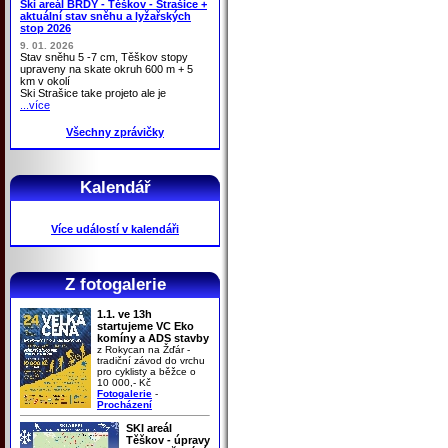
Ski areál BRDY - Těškov - Strašice +
aktuální stav sněhu a lyžařských
stop 2026
9. 01. 2026
Stav sněhu 5 -7 cm, Těškov stopy
upraveny na skate okruh 600 m + 5
km v okolí
Ski Strašice take projeto ale je
...více
Všechny zprávičky
Kalendář
Více událostí v kalendáři
Z fotogalerie
1.1. ve 13h
startujeme VC Eko
komíny a ADS stavby
z Rokycan na Žďár -
tradiční závod do vrchu
pro cyklisty a běžce o
10 000,- Kč
Fotogalerie
-
Procházení
SKI areál
Těškov - úpravy