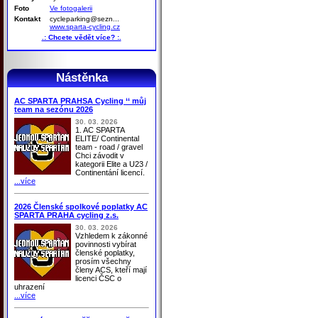
Foto
Ve fotogalerii
Kontakt
cycleparking@sezn...
www.sparta-cycling.cz
.: Chcete vědět více? :.
Nástěnka
AC SPARTA PRAHSA Cycling ‘‘ můj
team na sezónu 2026
30. 03. 2026
1. AC SPARTA
ELITE/ Continental
team - road / gravel
Chci závodit v
kategorii Elite a U23 /
Continentání licencí.
...více
2026 Členské spolkové poplatky AC
SPARTA PRAHA cycling z.s.
30. 03. 2026
Vzhledem k zákonné
povinnosti vybírat
členské poplatky,
prosím všechny
členy ACS, kteří mají
licenci ČSC o
uhrazení
...více