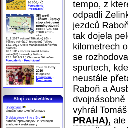
tempo, z kte
10 000,- Kč
Fotogalerie
-
Procházení
odpadli Zelin
SKI areál
Těškov - úpravy
jezdců Raboň
stop a lyžování
termíny závodů
CHODOVAR SKI
TOUR 2017 -
tak dojela pe
návrh
11.1.2017 večerní Tříkrálový běh -
Těškov volně(10) hromadný Teškov
kilometrech o
14.1.2017 Okolo Mariánskolázeňských
pramenů
18.1.2017 večerní závod Těškov
se rozhodova
volně(10) hromadný Teškov
25.1.2017(5.2.) Chodovar Ski večern
Fotogalerie
-
Procházení
spurtech, kde
Tour de Brdy
2016
fotogalerie
neustále přet
Fotogalerie
-
Procházení
Raboň a Ausb
dvojnásobně 
Stojí za návštěvu
vyhrál Tomá
Sportimage
aktuální sportovní informace
PRAHA),
ale 
Brdská stopa - info z Brd
aktuální zpravodajství z Brd nejen
sněhové + webkamery