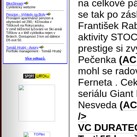
na celkové pá
BikeStream
Cyklistický webzine
se tak po zás
Penzion - Výhledy na Brdy
Pronájem apartmánů/ penzion a
ubytování od 290,- Kč/osoba v
František Ra
Těškově na Rokycansku.
V zimě běžecké lyžování ve Ski areál
Těškov a v létě cyklistika nejen v
aktivity STO
Brdech. Dostupnost 3 km od dálnice
D5 exit 50.
prestige si z
Tomáš Hrubý - Axiory
Portfolio management - Tomáš Hrubý
Pečenka
(AC
Více odkazů.
mohl se radov
Ferneta . Ce
seriálu Giant 
Nesveda
(AC
/>
VC DURATE