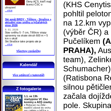
členy ACS, kteří mají
(KHS Cenytis
licenci ČSC o
uhrazení
...více
pohltil pelot
Ski areál BRDY - Těškov - Strašice +
na 12.km vyp
aktuální stav sněhu a lyžařských
stop 2026
(výběr ČR) a
9. 01. 2026
Stav sněhu 5 -7 cm, Těškov stopy
upraveny na skate okruh 600 m + 5
Pučelíkem
(
km v okolí
Ski Strašice take projeto ale je
...více
PRAHA),
Aus
Všechny zprávičky
team), Zelin
Kalendář
Schumacher)
(Ratisbona Re
Více událostí v kalendáři
silnou pětičl
Z fotogalerie
začala dojížd
1.1. ve 13h
startujeme VC Eko
komíny a ADS stavby
pole. Skupina
z Rokycan na Žďár -
tradiční závod do vrchu
pro cyklisty a běžce o