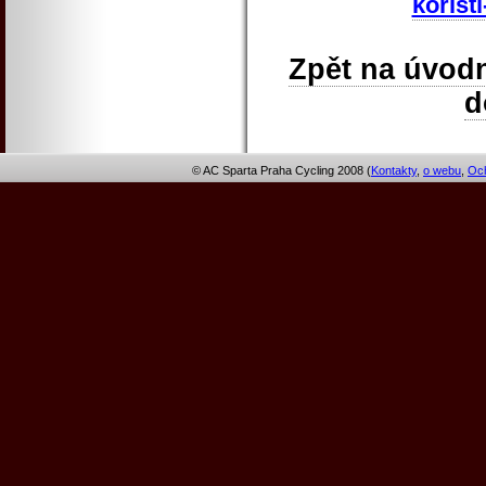
korist
Zpět na úvodn
© AC Sparta Praha Cycling 2008 (
Kontakty
,
o webu
,
Och