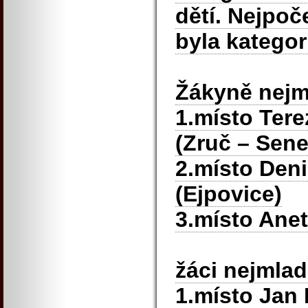
dětí. Nejpoč
byla kategori
Žákyně nejm
1.místo Ter
(Zruč – Sene
2.místo Den
(Ejpovice)
3.místo Anet
žáci nejmlad
1.místo Jan 