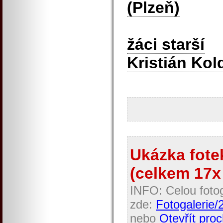
(Plzeň)
žáci starší
Kristián Kol
Ukázka fotek
(celkem 17x 
INFO: Celou fotog
zde:
Fotogalerie
nebo
Otevřít proc