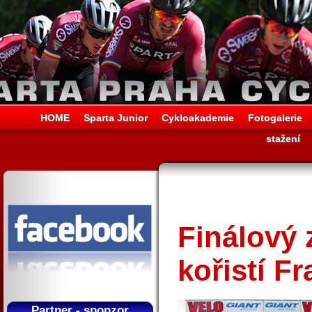
HOME
Sparta Junior
Cykloakademie
Fotogalerie
stažení
Finálový 
kořistí F
Partner - sponzor