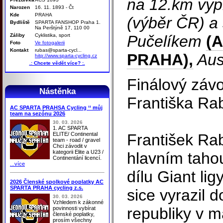
na 12.km vyp
Narozen
16. 11. 1893 - Čt
Kde
PRAHA
(výběr ČR) a
Bydliště
SPARTA FANSHOP Praha 1.
Na Perštýně 17, 110 00
Záliby
Cyklistika, sport
Pučelíkem
(
Foto
Ve fotogalerii
Kontakt
rubas@sparta-cycl...
PRAHA),
Aus
hitp://www.sparta-cycling.cz
.: Chcete vědět více? :.
Finálový závod
Nástěnka
Františka Ra
AC SPARTA PRAHSA Cycling ‘‘ můj
team na sezónu 2026
30. 03. 2026
1. AC SPARTA
ELITE/ Continental
František Ra
team - road / gravel
Chci závodit v
kategorii Elite a U23 /
hlavním taho
Continentání licencí.
...více
dílu Giant lig
2026 Členské spolkové poplatky AC
SPARTA PRAHA cycling z.s.
sice vyrazil d
30. 03. 2026
Vzhledem k zákonné
republiky v 
povinnosti vybírat
členské poplatky,
prosím všechny