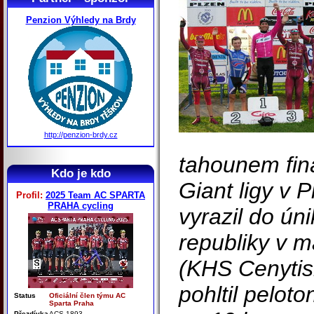
Penzion Výhledy na Brdy
http://penzion-brdy.cz
tahounem finá
Kdo je kdo
Giant ligy v P
Profil:
2025 Team AC SPARTA
PRAHA cycling
vyrazil do úni
republiky v 
(KHS Cenytis
pohltil pelot
Status
Oficiální člen týmu AC
Sparta Praha
Přezdívka
ACS 1893