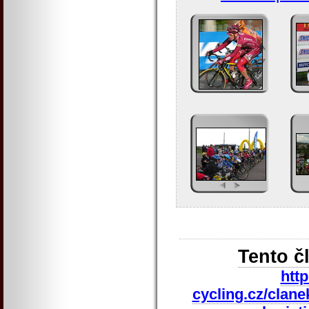
Tento č
htt
cycling.cz/clane