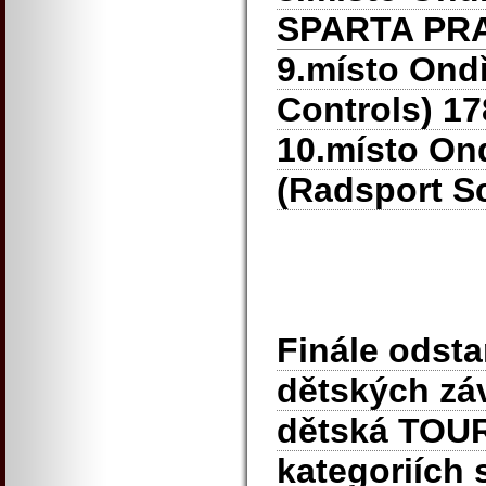
SPARTA PR
9.místo Ond
Controls) 1
10.místo Ond
(Radsport S
Finále odstar
dětských zá
dětská TOUR,
kategoriích 