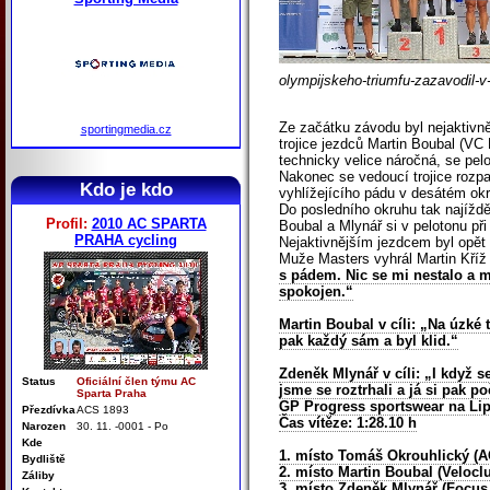
olympijskeho-triumfu-zazavodil-v-k
Ze začátku závodu byl nejaktivn
sportingmedia.cz
trojice jezdců Martin Boubal (V
technicky velice náročná, se pelo
Nakonec se vedoucí trojice rozpad
Kdo je kdo
vyhlížejícího pádu v desátém ok
Do posledního okruhu tak najížd
Profil:
2010 AC SPARTA
Boubal a Mlynář si v pelotonu při
PRAHA cycling
Nejaktivnějším jezdcem byl opět 
Muže Masters vyhrál Martin Kříž
s pádem. Nic se mi nestalo a m
spokojen.“
Martin Boubal v cíli: „Na úzké 
pak každý sám a byl klid.“
Zdeněk Mlynář v cíli: „I když 
Status
Oficiální člen týmu AC
jsme se roztrhali a já si pak po
Sparta Praha
GP Progress sportswear na Lip
Přezdívka
ACS 1893
Čas vítěze: 1:28.10 h
Narozen
30. 11. -0001 - Po
Kde
1. místo Tomáš Okrouhlický
(A
Bydliště
2. místo Martin Boubal (Velocl
Záliby
3. místo Zdeněk Mlynář (Focu