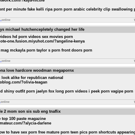
etwork.com/?kaya-nicole
nt per minute fake kelli ripa porn porn arabic celebrity clip swallowin
o
online
ys michael hutchencepletely changed her life
 videos hd porn videos sex movies porn
quote-one.fusion.miyuhot.com/?angeline-kenya
 mag mckayla porn taylor s porn front doors porn
o
online
 lena love hardcore woodman megapornx
 look alike for republican national
roblog.com/?olivia-teagan
d shiny outfit porn jaelyn fox long porn videos i peek porn vagipe porn
online
de 2 mom son sis sub eng tnaflix
e top 100 paste magazine
samateur.com/?alycia-darlene
how to have sex porn free mature porn teen pics porn shortcuts appearin