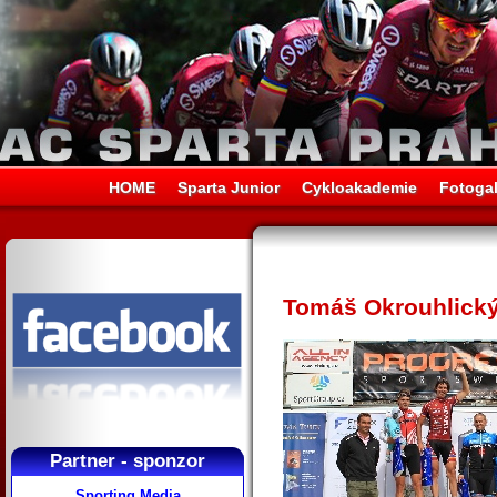
HOME
Sparta Junior
Cykloakademie
Fotogal
Tomáš Okrouhlický p
Partner - sponzor
Sporting Media