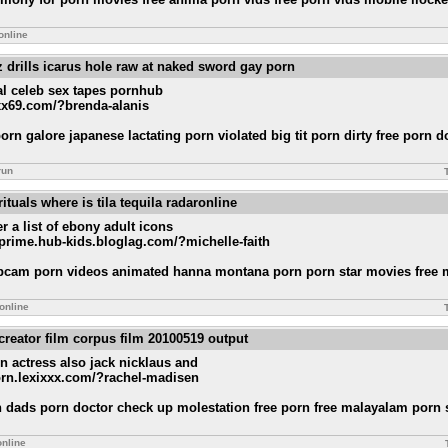
online
 drills icarus hole raw at naked sword gay porn
al celeb sex tapes pornhub
xxx69.com/?brenda-alanis
orn galore japanese lactating porn violated big tit porn dirty free porn
run
rituals where is tila tequila radaronline
r a list of ebony adult icons
y-prime.hub-kids.bloglag.com/?michelle-faith
webcam porn videos animated hanna montana porn porn star movies free 
online
rcreator film corpus film 20100519 output
rn actress also jack nicklaus and
orn.lexixxx.com/?rachel-madisen
n dads porn doctor check up molestation free porn free malayalam porn s
online