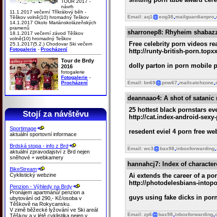
TOUR 2017 -
návrh
11.1.2017 večerní Tříkrálový běh -
Email: aq1
eog38
mailguardianpro
Těškov volně(10) hromadný Teškov
14.1.2017 Okolo Mariánskolázeňských
pramenů
sharronep8
: Rhyheim shabazz
18.1.2017 večerní závod Těškov
volně(10) hromadný Teškov
Free celebrity porn videos re
25.1.2017(5.2.) Chodovar Ski večern
Fotogalerie
-
Procházení
http://runty-british-porn.top
Tour de Brdy
dolly parton in porn mobile p
2016
fotogalerie
Fotogalerie
-
Procházení
Email: bn69
pnw67
mailcatchzone
deannaao4
: A shot of satanic 
25 hottest black pornstars eve
Stojí za návštěvu
http://cat.index-android-sex
Sportimage
resedent eviel 4 porn free 
aktuální sportovní informace
Brdská stopa - info z Brd
Email: wc3
bax98
inboxforwarding
aktuální zpravodajství z Brd nejen
sněhové + webkamery
hannahcj7
: Index of characte
BikeStream
Cyklistický webzine
Ai extends the career of a po
http://photodelesbians-intop
Penzion - Výhledy na Brdy
Pronájem apartmánů/ penzion a
guys using fake dicks in por
ubytování od 290,- Kč/osoba v
Těškově na Rokycansku.
V zimě běžecké lyžování ve Ski areál
Email: zp6
bax98
inboxforwarding
Těškov a v létě cyklistika nejen v