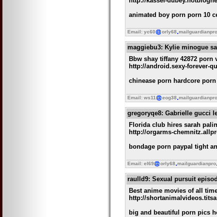
http://kassel-dubey.hotblogn
animated boy porn porn 10 ce
Email: yc60
orly68
mailguardianpr
maggiebu3
: Kylie minogue sa
Bbw shay tiffany 42872 porn
http://android.sexy-forever-
chinease porn hardcore porn
Email: ws11
eog38
mailguardianpr
gregoryqe8
: Gabrielle gucci
Florida club hires sarah palin
http://orgarms-chemnitz.allp
bondage porn paypal tight an
Email: el69
orly68
mailguardianpro
raulld9
: Sexual pursuit episo
Best anime movies of all tim
http://shortanimalvideos.tit
big and beautiful porn pics 