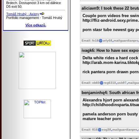
Brdech. Dostupnost 3 km od dálnice
D5 exit 50.
aliciavn9
: I took these 22 br
Tomáš Hrubý - Axiory
Couple porn videos free swi
Portfolio management - Tomáš Hrubý
http://fliz-android.sexy.prim
Více odkazů.
porn stasr tube newest gay p
Email: fv18
orly68
mailguardianpro
ivagk6
: How to have sex expos
Delta white rides a hard cock
http://arab.mom-karina.tikto
rick pantera porn drawn porn 
Email: ob60
reg6310
usb97
mailgu
benjaminhq4
: South african f
Alexandra hjort porn alexand
http://childhoodinsparta.tit
pamela anderson porn busty b
mature teacher porn
Email: fl16
eog38
mailguardianpro