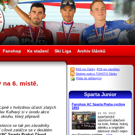
Fanshop
Ke stažení
Ski Liga
Archiv článků
RSS pro články
,
RSS pro nástěnku
Sledujte reakce TOHOTO článku
Přidat do oblíbených
 na 6. místě.
Sparta Junior
Fanshop AC Sparta Praha cycling
ipně s hvězdnou účastí zlatých
1893
lav Kulhavý si v úvodu akce
24. 06. 2022
okruhu, který připravili
sparťanské
sportovní oblečení
.
na kolo, fotbal, hokej,
ostezce se tak pro závodníky
atletiku a originální
 V cílové zatáčce se v desátém
dárkové zboží nejen
ý
(AC Sparta Praha).Závod
pro
Sparťany
najdete
...více