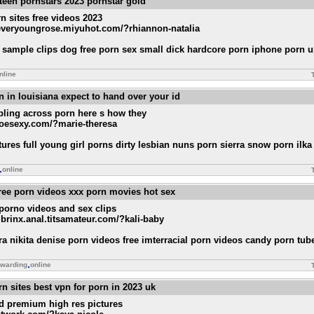
 teen pornstars 2023 pornstar gold
rn sites free videos 2023
reveryoungrose.miyuhot.com/?rhiannon-natalia
 sample clips dog free porn sex small dick hardcore porn iphone porn 
nline
n in louisiana expect to hand over your id
bling across porn here s how they
moesexy.com/?marie-theresa
tures full young girl porns dirty lesbian nuns porn sierra snow porn il
online
 free porn videos xxx porn movies hot sex
 porno videos and sex clips
.brinx.anal.titsamateur.com/?kali-baby
a nikita denise porn videos free imterracial porn videos candy porn tub
rwarding
online
n sites best vpn for porn in 2023 uk
d premium high res pictures