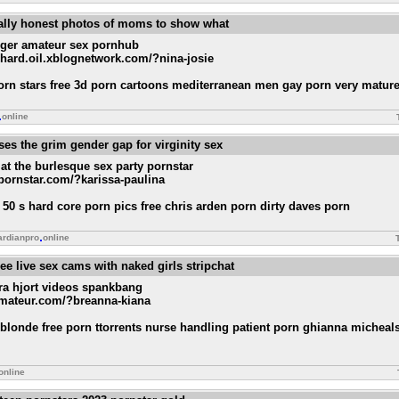
utally honest photos of moms to show what
nger amateur sex pornhub
e.hard.oil.xblognetwork.com/?nina-josie
orn stars free 3d porn cartoons mediterranean men gay porn very matur
online
es the grim gender gap for virginity sex
 at the burlesque sex party pornstar
kpornstar.com/?karissa-paulina
50 s hard core porn pics free chris arden porn dirty daves porn
ardianpro
online
ree live sex cams with naked girls stripchat
ra hjort videos spankbang
samateur.com/?breanna-kiana
londe free porn ttorrents nurse handling patient porn ghianna micheals
online