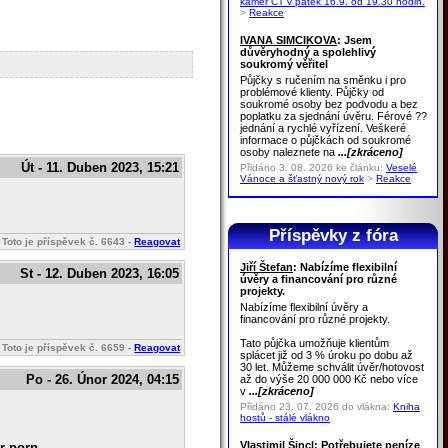
kamer ČT v pátek 16.9. od 19.30 hodin.
>
Reakce
IVANA SIMCIKOVA
: Jsem
důvěryhodný a spolehlivý
soukromý věřitel
Půjčky s ručením na směnku i pro
problémové klienty. Půjčky od
soukromé osoby bez podvodu a bez
poplatku za sjednání úvěru. Férové ??
jednání a rychlé vyřízení. Veškeré
informace o půjčkách od soukromé
osoby naleznete na
...[zkráceno]
Út - 11. Duben 2023, 15:21
Přidáno 3. 08. 2026 ke článku:
Veselé
Vánoce a šťastný nový rok
>
Reakce
Příspěvky z fóra
Toto je příspěvek č.
6643
-
Reagovat
Jiří Štefan
: Nabízíme flexibilní
St - 12. Duben 2023, 16:05
úvěry a financování pro různé
projekty.
Nabízíme flexibilní úvěry a
financování pro různé projekty.
Tato půjčka umožňuje klientům
Toto je příspěvek č.
6659
-
Reagovat
splácet již od 3 % úroku po dobu až
30 let. Můžeme schválit úvěr/hotovost
Po - 26. Únor 2024, 04:15
až do výše 20 000 000 Kč nebo více
v
...[zkráceno]
Přidáno 23. 07. 2026 do vlákna:
Kniha
hostů - stálé vlákno
Vlastimil Šincl
: Potřebujete peníze
r porn