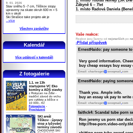
1. místo Tobiáš Nohejl (SK DNF
9. 01. 2026
Žákyně 6 – 7let
Stav sněhu 5 -7 cm, Těškov stopy
1. místo Radová Daniela (Bene
upraveny na skate okruh 600 m + 5
km v okolí
Ski Strašice take projeto ale je
...více
Všechny zprávičky
Vaše reakce:
Reakce jsou řazeny od
nejstarších
po
ne
-Přidat příspěvek
Kalendář
ErnestHaido
: pay someone to
Více událostí v kalendáři
Very good information. Cheer
buy cheap essays buy essay 
Email: charlesget
seoqmail
com
Z fotogalerie
ErnestHaido
: paying someone
1.1. ve 13h
startujeme VC Eko
komíny a ADS stavby
Thank you. Ample info.
z Rokycan na Žďár -
tradiční závod do vrchu
buy an essay uk pay to write
pro cyklisty a běžce o
10 000,- Kč
Email: charlesget
seoqmail
com
Fotogalerie
-
Procházení
faithck4
: Scandal tube porn 
SKI areál
Ron jeremy us porn star decla
Těškov - úpravy
stop a lyžování
http://free-porn.video-only.
termíny závodů
CHODOVAR SKI
shitting porn tube award cer