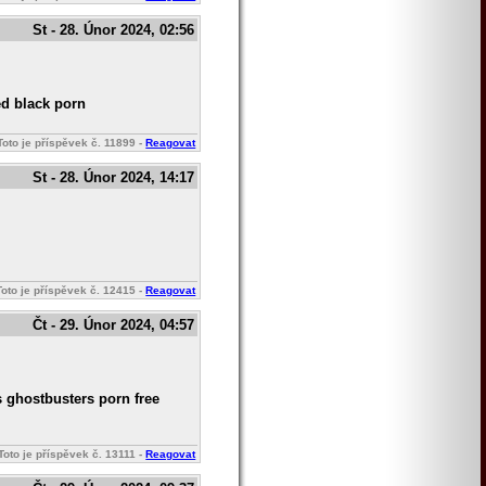
St - 28. Únor 2024, 02:56
ed black porn
Toto je příspěvek č.
11899
-
Reagovat
St - 28. Únor 2024, 14:17
Toto je příspěvek č.
12415
-
Reagovat
Čt - 29. Únor 2024, 04:57
 ghostbusters porn free
Toto je příspěvek č.
13111
-
Reagovat