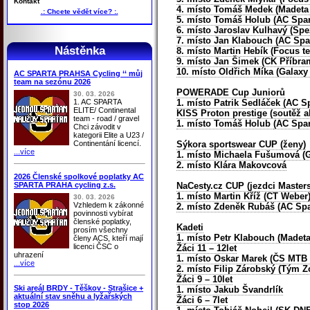
Kontakt
4. místo Tomáš Medek (Madeta 
.: Chcete vědět více? :.
5. místo Tomáš Holub
(AC Spar
6. místo Jaroslav Kulhavý (Spe
7. místo Jan Klabouch
(AC Spa
Nástěnka
8. místo Martin Hebík (Focus 
9. místo Jan Šimek (CK Příbra
10. místo Oldřich Míka (Galaxy
AC SPARTA PRAHSA Cycling ‘‘ můj
team na sezónu 2026
POWERADE Cup Juniorů
30. 03. 2026
1. AC SPARTA
1. místo Patrik Sedláček
(AC Sp
ELITE/ Continental
KISS Proton prestige (soutěž ak
team - road / gravel
1. místo Tomáš Holub
(AC Spar
Chci závodit v
kategorii Elite a U23 /
Continentání licencí.
Sýkora sportswear CUP (ženy)
...více
1. místo Michaela Fušumová (G
2. místo Klára Makovcová
2026 Členské spolkové poplatky AC
SPARTA PRAHA cycling z.s.
NaCesty.cz CUP (jezdci Masters
1. místo Martin Kříž (CT Weber
30. 03. 2026
Vzhledem k zákonné
2. místo Zdeněk Rubáš
(AC Spa
povinnosti vybírat
členské poplatky,
Kadeti
prosím všechny
1. místo Petr Klabouch (Madeta
členy ACS, kteří mají
licenci ČSC o
Žáci 11 – 12let
uhrazení
1. místo Oskar Marek (ČS MTB 
...více
2. místo Filip Zárobský (Tým Z
Žáci 9 – 10let
Ski areál BRDY - Těškov - Strašice +
1. místo Jakub Švandrlík
aktuální stav sněhu a lyžařských
Žáci 6 – 7let
stop 2026