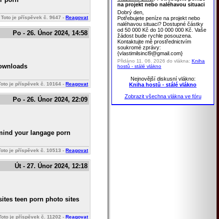
na projekt nebo naléhavou situaci
Dobrý den,
Toto je příspěvek č.
9647
-
Reagovat
Potřebujete peníze na projekt nebo
naléhavou situaci? Dostupné částky
od 50 000 Kč do 10 000 000 Kč. Vaše
Po - 26. Únor 2024, 14:58
žádost bude rychle posouzena.
Kontaktujte mě prostřednictvím
soukromé zprávy:
{vlastimilsincl9@gmail.com}
Přidáno 11. 06. 2026 do vlákna:
Kniha
 downloads
hostů - stálé vlákno
Nejnovější diskusní vlákno:
Toto je příspěvek č.
10164
-
Reagovat
Kniha hostů - stálé vlákno
Zobrazit všechna vlákna ve fóru
Po - 26. Únor 2024, 22:09
mind your langage porn
Toto je příspěvek č.
10513
-
Reagovat
Út - 27. Únor 2024, 12:18
ites teen porn photo sites
Toto je příspěvek č.
11202
-
Reagovat