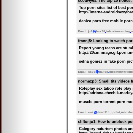
scottwy69
: The top 20 hottest
Top porn sites list of best po
http://interne-androidsexyfo
danica porn free mobile porn
Email: jz6
bax98
inboxforwarding
o
frannj8
: Looking to watch por
Report young teens are stum
http://20cm.image.gif.porn.
selna gomez in fake porn pic
Email: sk69
bax98
inboxforwarding
normazp3
: Small tits videos
Roleplay sex taboo role play
http://adriana-chechik-marley
muscle porn torrent porn mor
Email: co2
dvn8110
cprt54
inboxfo
cliftonju1
: How to unblock por
Category naturism photos an