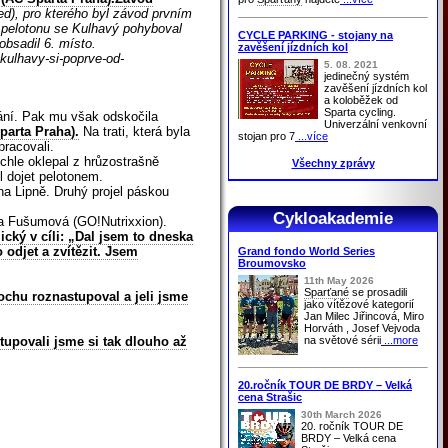
ed), pro kterého byl závod prvním
 pelotonu se Kulhavý pohyboval
CYCLE PARKING - stojany na
obsadil 6. místo.
zavěšení jízdních kol
-kulhavy-si-poprve-od-
5. 08. 2021
jedinečný systém
zavěšení jízdních kol
a koloběžek od
Sparta cycling.
vání. Pak mu však odskočila
Univerzální venkovní
parta Praha).
Na trati, která byla
stojan pro 7
...více
pracovali.
ychle oklepal z hrůzostrašně
Všechny zprávy
l dojet pelotonem.
a Lipně. Druhý projel páskou
Cykloakademie
ela Fušumová (GO!Nutrixxion).
cký v cíli: „Dal jsem to dneska
odjet a zvítězit. Jsem
Grand fondo World Series
Broumovsko
11th May 2026
Sparťané
se prosadili
rochu roznastupoval a jeli jsme
jako vítězové kategorií
Jan Milec Jiřincová, Miro
Horváth , Josef Vejvoda
na světové sérii
...more
tupovali jsme si tak dlouho až
20.ročník TOUR DE BRDY – Velká
cena Strašic
30th March 2026
20. ročník TOUR DE
BRDY – Velká cena