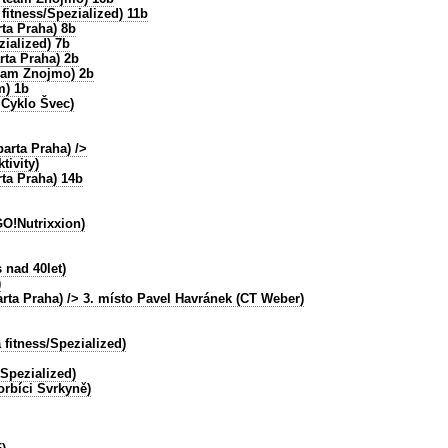
fitness/Spezialized) 11b
ta Praha)
8b
zialized) 7b
rta Praha)
2b
team Znojmo) 2b
m) 1b
 Cyklo Švec)
arta Praha)
/>
tivity)
ta Praha)
14b
O!Nutrixxion)
 nad 40let)
)
rta Praha)
/> 3. místo Pavel Havránek (CT Weber)
 fitness/Spezialized)
Spezialized)
orbíci Svrkyně)