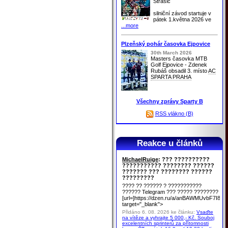
Strašic
silniční závod startuje v
pátek 1.května 2026 ve
...more
Plzeňský pohár časovka Ejpovice
30th March 2026
Masters časovka MTB
Golf Ejpovice - Zdenek
Rubáš obsadil 3. místo
AC
SPARTA PRAHA
Všechny zprávy Sparty B
RSS vlákno (B)
Reakce u článků
MichaelRuige
: ??? ??????????
??????????? ???????? ??????
??????? ??? ???????? ??????
?????????
???? ?? ?????? ? ???????????
?????? Telegram ??? ????? ????????
[url=]https://dzen.ru/a/anBAWMUvbF7I8u
target="_blank">
Přidáno 6. 08. 2026 ke článku:
Vsaďte
na vítěze a vyhrajte 5 000,- Kč. Souboj
excelentních sprinterů za přítomnosti