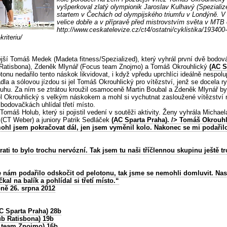
vyšperkoval zlatý olympionik Jaroslav Kulhavý (Spezializ
startem v Čechách od olympijského triumfu v Londýně. V
velice dobře a v přípravě před mistrovstvím světa v MTB 
http://www.ceskatelevize.cz/ct4/ostatni/cyklistika/193400
riteriu/
ější Tomáš Medek (Madeta fitness/Spezialized), který vyhrál první dvě bodo
C Ratisbona), Zdeněk Mlynář (Focus team Znojmo) a Tomáš Okrouhlický
(AC S
tonu nedařilo tento náskok likvidovat, i když vpředu uprchlíci ideálně nespolu
la a sólovou jízdou si jel Tomáš Okrouhlický pro vítězství, jenž se docela r
ruhu. Za ním se ztrátou kroužil osamoceně Martin Boubal a Zdeněk Mlynář by
ěl Okrouhlický s velkým náskokem a mohl si vychutnat zasloužené vítězství n
 bodovačkách uhlídal třetí místo.
Tomáš Holub, který si pojistil vedení v soutěži aktivity. Ženy vyhrála Micha
 (CT Weber) a juniory Patrik Sedláček
(AC Sparta Praha).
/> Tomáš Okrouhli
ohl jsem pokračovat dál, jen jsem vyměnil kolo. Nakonec se mi podařilo 
trati to bylo trochu nervózní. Tak jsem tu naši tříčlennou skupinu ještě t
se nám podařilo odskočit od pelotonu, tak jsme se nemohli domluvit. Nas
čkal na balík a pohlídal si třetí místo.“
ně 26. srpna 2012
C Sparta Praha)
28b
ub Ratisbona) 19b
s team Znojmo) 16b