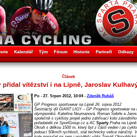
erie
Kalendář
Tým
Fórum
Historie
Partneři
Odkazy
Článek
řidal vítězství i na Lipně, Jaroslav Kulhavý
Po - 27. Srpen 2012, 10:04 -
Zdeněk Rubáš
GP Progress sportswear na Lipně 26. srpna 2012
Šestnáctý díl GIANT LIGY – GP Progress sportswear na L
olympioniků. Kateřina Neumanová, Roman Šebrle a Jaros
společně s cyklisty projeli jedno zahřívací kolo závodního 
pořadatelé ze SportGroup.cz a AC
Sparty
Praha na Lipně
Okruh s délkou 1500 m, který byl z části veden i po cykl
jedoucí 50km/h rychlostí, stal technicky velice náročný.
kole poroučel na zem i pozdější vítěz Tomáš Okrouhlick