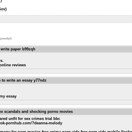
)
šov)
jnovější
.
 write paper b99zqh
s.
online reviews
 to write an essay y77ndz
 my essay
sex scandals and shocking porno movies
red unfit for sex crimes trial bbc
tiktok-pornhub.com/?deanna-melody
emony for porn movies free anima porn vids free porn vids mobile llocke