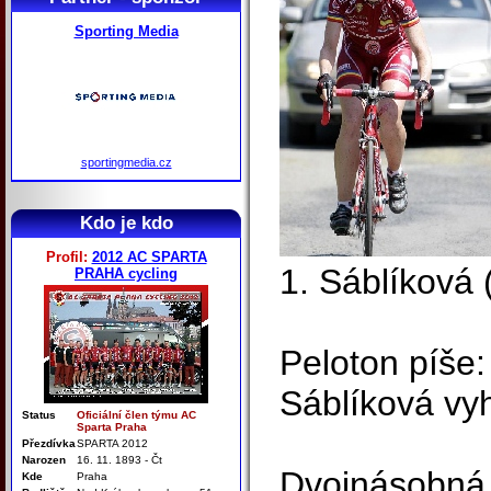
Sporting Media
sportingmedia.cz
Kdo je kdo
Profil:
2012 AC SPARTA
1. Sáblíková 
PRAHA cycling
Peloton píše:
Sáblíková vyh
Status
Oficiální člen týmu AC
Sparta Praha
Přezdívka
SPARTA 2012
Narozen
16. 11. 1893 - Čt
Dvojnásobná o
Kde
Praha