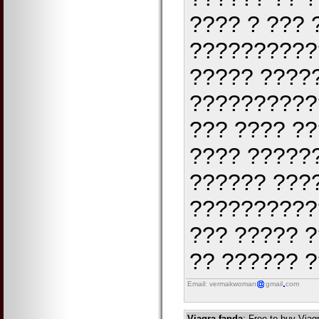
???? ? ???
??????????
????? ????
???????????
??? ???? ??
???? ??????
?????? ???
??????????
??? ????? ?
?? ?????? ?
Email: vermakwoman
gmail
com
Viagra-fanda
: Free to buy Viag