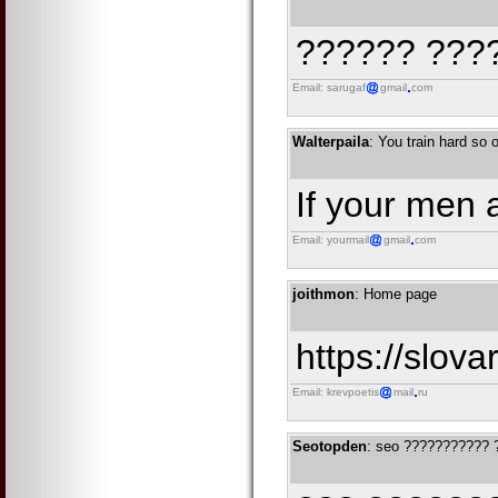
?????? ????
Email: sarugaf
gmail
com
Walterpaila
: You train hard so 
If your men a
Email: yourmail
gmail
com
joithmon
: Home page
https://slov
Email: krevpoetis
mail
ru
Seotopden
: seo ??????????? 