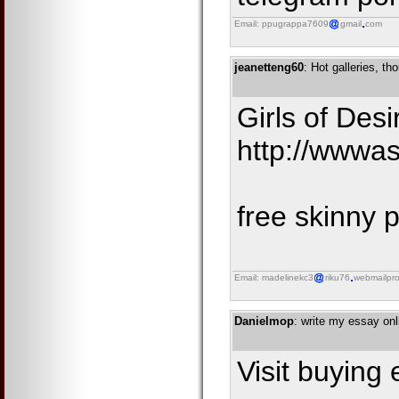
Email: ppugrappa7609
gmail
com
jeanetteng60
: Hot galleries, t
Girls of Desi
http://wwwas
free skinny 
Email: madelinekc3
riku76
webmailpr
Danielmop
: write my essay onl
Visit buying