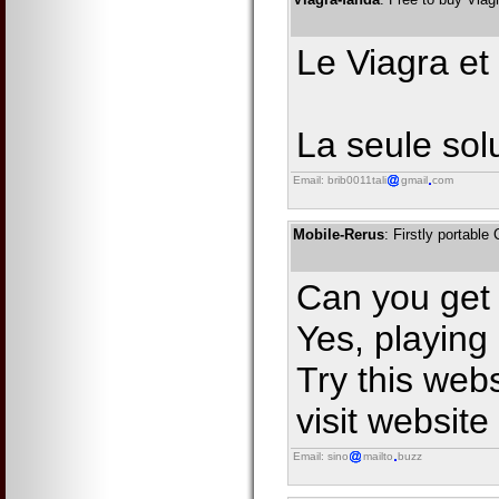
Le Viagra et
La seule sol
Email: brib0011tali
gmail
com
Mobile-Rerus
: Firstly portable
Can you get
Yes, playing
Try this webs
visit website
Email: sino
mailto
buzz