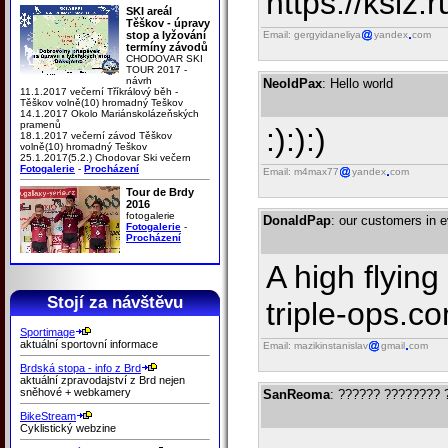
https://ksiz
SKI areál
Těškov - úpravy
stop a lyžování
Email: gergyidaneliya
yandex
com
termíny závodů
CHODOVAR SKI
TOUR 2017 -
návrh
NeoldPax
: Hello world
11.1.2017 večerní Tříkrálový běh -
Těškov volně(10) hromadný Teškov
14.1.2017 Okolo Mariánskolázeňských
pramenů
:):):)
18.1.2017 večerní závod Těškov
volně(10) hromadný Teškov
25.1.2017(5.2.) Chodovar Ski večern
Fotogalerie
-
Procházení
Email: m4max77
yandex
com
Tour de Brdy
2016
fotogalerie
DonaldPap
: our customers in e
Fotogalerie
-
Procházení
A high flyin
Stojí za návštěvu
triple-ops.c
Sportimage
aktuální sportovní informace
Email: mazikinstanislav
gmail
com
Brdská stopa - info z Brd
aktuální zpravodajství z Brd nejen
sněhové + webkamery
SanReoma
: ?????? ????????
BikeStream
Cyklistický webzine