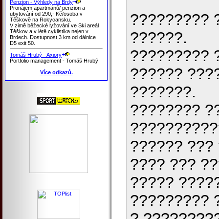
Penzion - Výhledy na Brdy
Pronájem apartmánů/ penzion a
ubytování od 290,- Kč/osoba v
????????? 
Těškově na Rokycansku.
V zimě běžecké lyžování ve Ski areál
Těškov a v létě cyklistika nejen v
??????.
Brdech. Dostupnost 3 km od dálnice
D5 exit 50.
????????? 
Tomáš Hrubý - Axiory
Portfolio management - Tomáš Hrubý
?????? ???
Více odkazů.
???????.
???????? ?
??????????
?????? ???
???? ??? ?
????? ????
????????? 
? ????????