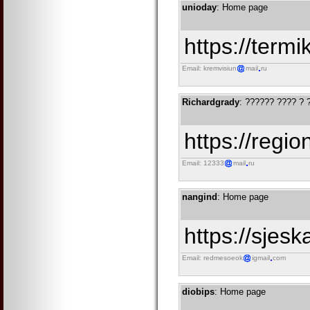
unioday
: Home page
https://termi
Email: kremvisiun
mail
ru
Richardgrady
: ?????? ???? ? 
https://regi
Email: 12333
mail
ru
nangind
: Home page
https://sjesk
Email: redmesoeok
igmail
com
diobips
: Home page