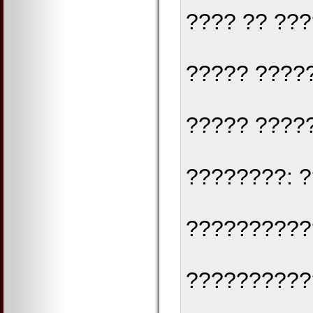
???? ?? ??
????? ?????
????? ????
????????: ?
??????????
??????????