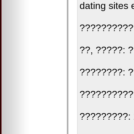
dating sites
??????????
??, ?????: 
????????: 
??????????
?????????: