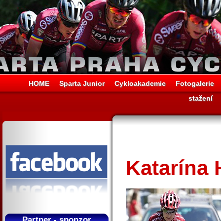
HOME
Sparta Junior
Cykloakademie
Fotogalerie
stažení
Katarína 
Partner - sponzor