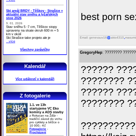
Ski areál BRDY - Těškov - Strašice +
best porn se
aktuální stav sněhu a lyžařských
stop 2026
9. 01. 2026
Stav sněhu 5 -7 cm, Těškov stopy
upraveny na skate okruh 600 m + 5
km v okolí
Ski Strašice take projeto ale je
Email: genevauv16
akio4310
masumi
...více
Všechny zprávičky
GregoryHep
: ???????? ??????
Kalendář
?????? ????
???????? ??
Více událostí v kalendáři
?????? ???
Z fotogalerie
???????? ?
1.1. ve 13h
startujeme VC Eko
komíny a ADS stavby
z Rokycan na Žďár -
tradiční závod do vrchu
??????????
pro cyklisty a běžce o
10 000,- Kč
Fotogalerie
-
Procházení