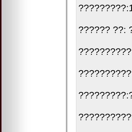
?????????:1
?????? ??: 
??????????
??????????
?????????:
??????????