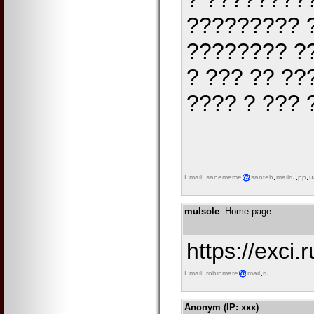
????????? 
???????? ?
? ??? ?? ?
???? ? ??? 
Email: sanememe
santeh
mailru
pp
u
mulsole
: Home page
https://exci.r
Email: robinmare
mail
ru
Anonym (IP: xxx)