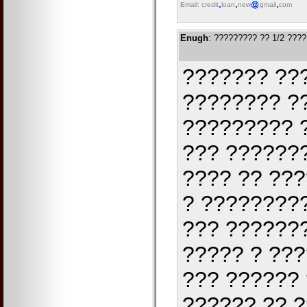
Email: credit
loan
new
gmail
com
Enugh
: ????????? ?? 1/2 ????
??????? ??
???????? ?
????????? 
??? ???????
???? ?? ???
? ????????
??? ??????
????? ? ???
??? ??????
?????? ?? ?