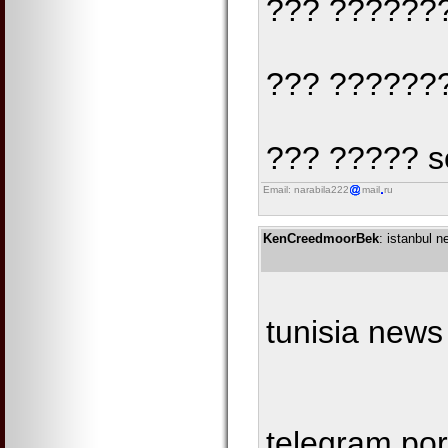
??? ??????
??? ??????
??? ????? s
Email: narabila222
mail
ru
KenCreedmoorBek
: istanbul 
tunisia news
telegram po