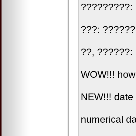
?????????:
???: ?????
??, ??????:
WOW!!! how t
NEW!!! date 
numerical dat