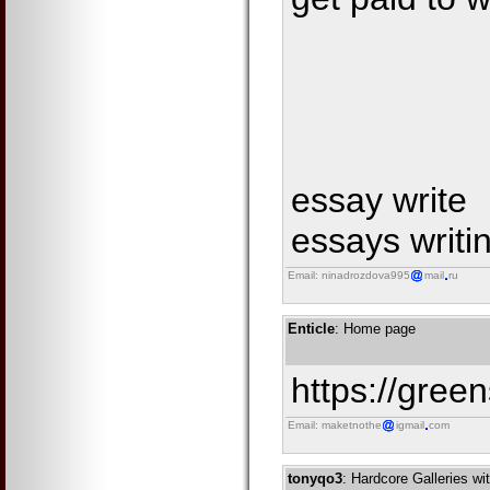
essay write
essays writi
Email: ninadrozdova995
mail
ru
Enticle
: Home page
https://gree
Email: maketnothe
igmail
com
tonyqo3
: Hardcore Galleries wi