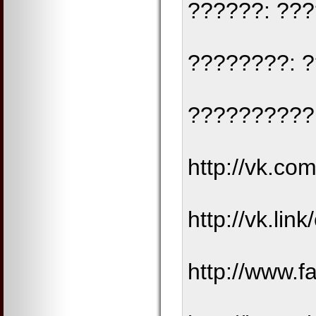
??????: ??
????????: 
??????????
http://vk.com
http://vk.lin
http://www.f