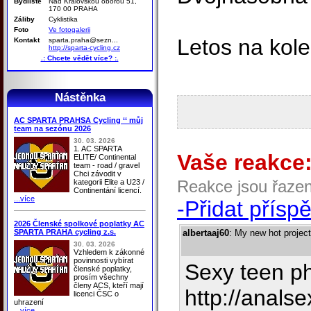
Bydliště
Nad Královskou oborou 51,
170 00 PRAHA
Záliby
Cyklistika
Foto
Ve fotogalerii
Letos na kol
Kontakt
sparta.praha@sezn...
http://sparta-cycling.cz
.: Chcete vědět více? :.
Nástěnka
AC SPARTA PRAHSA Cycling ‘‘ můj
team na sezónu 2026
30. 03. 2026
1. AC SPARTA
Vaše reakce
ELITE/ Continental
team - road / gravel
Chci závodit v
Reakce jsou řaze
kategorii Elite a U23 /
Continentání licencí.
...více
-Přidat přísp
2026 Členské spolkové poplatky AC
SPARTA PRAHA cycling z.s.
albertaaj60
: My new hot project
30. 03. 2026
Vzhledem k zákonné
povinnosti vybírat
Sexy teen ph
členské poplatky,
prosím všechny
členy ACS, kteří mají
http://anals
licenci ČSC o
uhrazení
...více