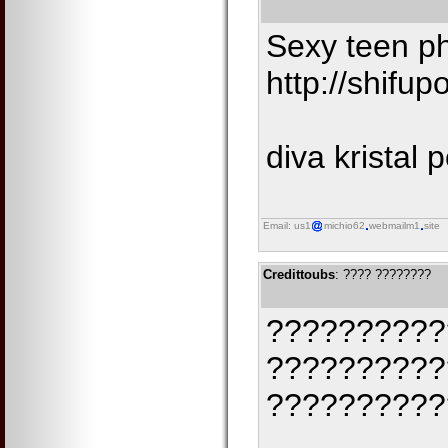
Sexy teen ph
http://shifu
diva kristal
Email: us1
michio62
webmailm1
site
Credittoubs
: ???? ????????
???????????
??????????
??????????