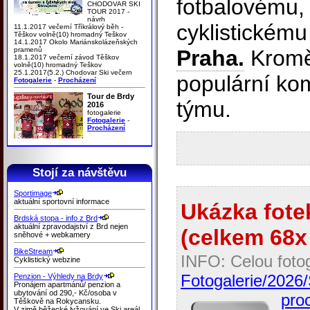
fotbalovému,
CHODOVAR SKI
TOUR 2017 -
návrh
cyklistickém
11.1.2017 večerní Tříkrálový běh -
Těškov volně(10) hromadný Teškov
14.1.2017 Okolo Mariánskolázeňských
pramenů
Praha.
Kromě
18.1.2017 večerní závod Těškov
volně(10) hromadný Teškov
25.1.2017(5.2.) Chodovar Ski večern
populární kom
Fotogalerie
-
Procházení
Tour de Brdy
týmu.
2016
fotogalerie
Fotogalerie
-
Procházení
Stojí za návštěvu
Sportimage
aktuální sportovní informace
Ukázka fotek
Brdská stopa - info z Brd
aktuální zpravodajství z Brd nejen
(celkem 68x 
sněhové + webkamery
BikeStream
INFO: Celou fotog
Cyklistický webzine
Fotogalerie/2026/
Penzion - Výhledy na Brdy
Pronájem apartmánů/ penzion a
ubytování od 290,- Kč/osoba v
proc
Těškově na Rokycansku.
V zimě běžecké lyžování ve Ski areál