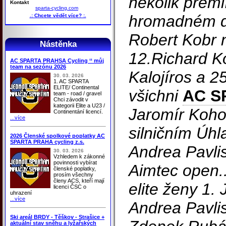
několik prémi
Kontakt
sparta-cycling.com
hromadném do
.: Chcete vědět více? :.
Robert Kobr n
Nástěnka
12.Richard K
AC SPARTA PRAHSA Cycling ‘‘ můj
team na sezónu 2026
Kalojíros a 
30. 03. 2026
1. AC SPARTA
ELITE/ Continental
všichni
AC S
team - road / gravel
Chci závodit v
kategorii Elite a U23 /
Jaromír Koho
Continentání licencí.
...více
silničním Úhla
2026 Členské spolkové poplatky AC
SPARTA PRAHA cycling z.s.
Andrea Pavli
30. 03. 2026
Vzhledem k zákonné
povinnosti vybírat
Aimtec open.
členské poplatky,
prosím všechny
členy ACS, kteří mají
elite ženy 1. 
licenci ČSC o
uhrazení
...více
Andrea Pavlis
Ski areál BRDY - Těškov - Strašice +
aktuální stav sněhu a lyžařských