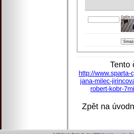
Opište k
Tento 
http://www.sparta-
jana-milec-jirinco
robert-kobr-7mi
Zpět na úvodn