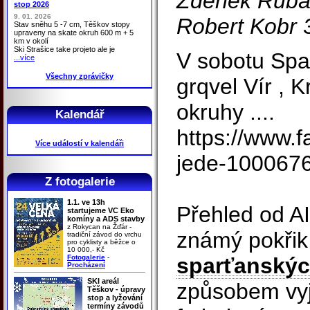
Zdenek Rubáš
stop 2026
9. 01. 2026
Robert Kobr 
Stav sněhu 5 -7 cm, Těškov stopy
upraveny na skate okruh 600 m + 5
km v okolí
Ski Strašice take projeto ale je
V sobotu Spar
...více
Všechny zprávičky
grqvel Vír , 
okruhy ....
Kalendář
https://www.
Více událostí v kalendáři
jede-100067
Z fotogalerie
1.1. ve 13h
Přehled od AI
startujeme VC Eko
komíny a ADS stavby
z Rokycan na Žďár -
známý pokřik
tradiční závod do vrchu
pro cyklisty a běžce o
10 000,- Kč
Fotogalerie
-
sparťanský
Procházení
SKI areál
způsobem vyj
Těškov - úpravy
stop a lyžování
termíny závodů