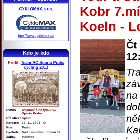
Kobr 7.mí
CYKLOMAX s.r.o.
Koeln - L
http://www.cyklomax.cz
Čt
Kdo je kdo
12
Profil:
Team AC Sparta Praha
cycling 2013
Tr
zá
na 
dob
Status
Oficiální člen týmu AC
Sparta Praha
ně
Přezdívka
Sparta
Narozen
16. 11. 1893 - Čt
Kal
Kde
Praha
Bydliště
Nad Královskou oborou 51
Záliby
cyklistika