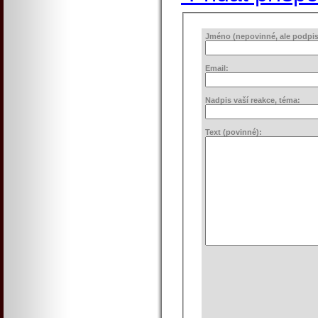
Jméno (nepovinné, ale podpis 
Email:
Nadpis vaší reakce, téma:
Text (povinné):