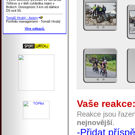
Těškov a v létě cyklistika nejen v
Brdech. Dostupnost 3 km od dálnice
D5 exit 50.
Tomáš Hrubý - Axiory
Portfolio management - Tomáš Hrubý
Více odkazů.
Vaše reakce
Reakce jsou řaze
nejnovější
.
-Přidat přísp