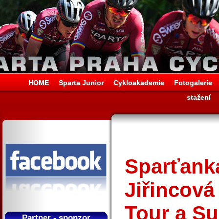
HOME
Sparta Junior
Cykloakademie
Fotogalerie
stažení
Sparťank
Jiřincová
Tour a Su
Partner - sponzor